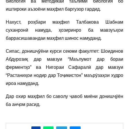
биология ва методикаи таълими биология бо
иштироки аъзоёни маҳфил баргузор гардид.
Нахуст, роҳбари маҳфил Талбакова Шабнам
суханронӣ намуда, ҳозиринро ба мавзуъҳои
баррасишавандаи маҳфил шинос намуданд.
Сипас, донишҷӯёни курси сеюми факултет: Шоидинов
Абдурозиқ дар мавзуи “Маълумот дар бораи
ферментҳо” ва Нигораи Сафаралӣ дар мавзуи
“Растаниҳои нодир дар Тоҷикистон” маърӯзаҳои худро
ироа намуданд.
Дар охир маҳфил бо саволу ҷавоб миёни донишҷӯён
ба анҷом расид.