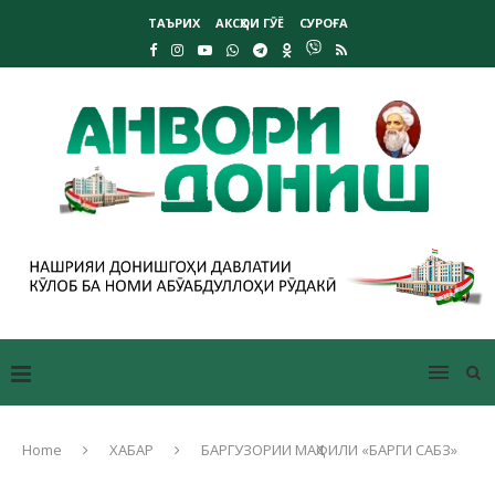
ТАЪРИХ
АКСҲОИ ГӮЁ
СУРОҒА
Home
ХАБАР
БАРГУЗОРИИ МАҲФИЛИ «БАРГИ САБЗ»