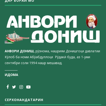
ДАР БОРАИ МО
АНВОРИ ДОН
ИШ,
рӯзнома, нашрияи Донишгоҳи давлатии
Кӯлоб ба номи Абӯабдуллоҳи Рӯдакӣ буда, аз 1-уми
сентябри соли 1994 нашр мешавад.
_________
ИДОМА
СЕРХОНАНДАТАРИН