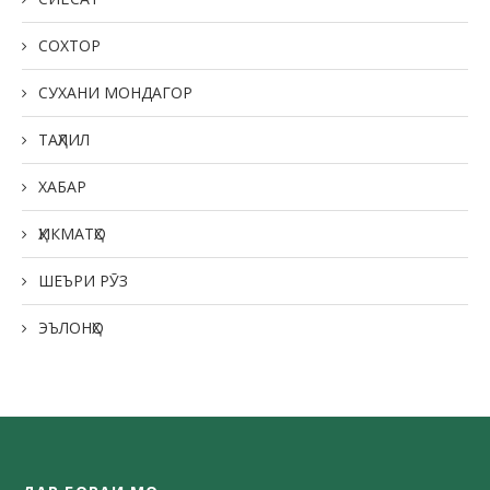
СОХТОР
СУХАНИ МОНДАГОР
ТАҲЛИЛ
ХАБАР
ҲИКМАТҲО
ШЕЪРИ РӮЗ
ЭЪЛОНҲО