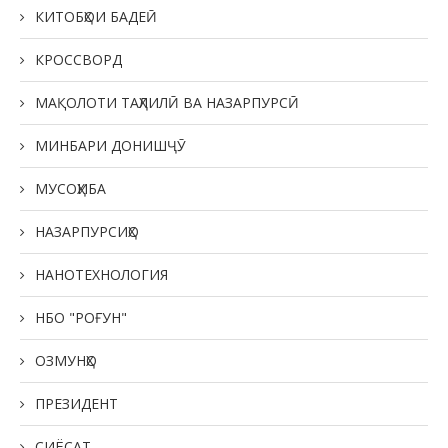
КИТОБҲОИ БАДЕӢ
КРОССВОРД
МАҚОЛОТИ ТАҲЛИЛӢ ВА НАЗАРПУРСӢ
МИНБАРИ ДОНИШҶӮ
МУСОҲИБА
НАЗАРПУРСИҲО
НАНОТЕХНОЛОГИЯ
НБО "РОҒУН"
ОЗМУНҲО
ПРЕЗИДЕНТ
СИЁСАТ