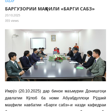
ХАБАР
БАРГУЗОРИИ МАҲФИЛИ «БАРГИ САБЗ»
20.10.2025
355
views
Имрӯз (20.10.2025) дар бинои маъмурии Донишгоҳи
давлатии Кӯлоб ба номи Абуабдуллоҳи Рӯдакӣ
маҳфили навбатии «Барги сабз»-и назди кафедраи