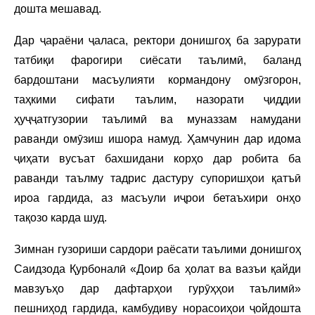
дошта мешавад.
Дар ҷараёни ҷаласа, ректори донишгоҳ ба зарурати
татбиқи фарогири сиёсати таълимӣ, баланд
бардоштани масъулияти кормандону омӯзгорон,
таҳкими сифати таълим, назорати ҷиддии
ҳуҷҷатгузории таълимӣ ва муназзам намудани
раванди омӯзиш ишора намуд. Ҳамчунин дар идома
ҷиҳати вусъат бахшидани корҳо дар робита ба
раванди таълму тадрис дастуру супоришҳои қатъӣ
ироа гардида, аз масъули иҷрои бетаъхири онҳо
тақозо карда шуд.
Зимнан гузориши сардори раёсати таълими донишгоҳ
Саидзода Қурбоналӣ «Доир ба ҳолат ва вазъи қайди
мавзуъҳо дар дафтарҳои гурӯҳҳои таълимӣ»
пешниҳод гардида, камбудиву норасоиҳои ҷойдошта