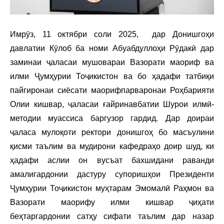
Имрӯз, 11 октябри соли 2025, дар Донишгоҳи
давлатии Кӯлоб ба номи Абуабдуллоҳи Рӯдакӣ дар
заминаи ҷаласаи мушовараи Вазорати маориф ва
илми Ҷумҳурии Тоҷикистон ва бо ҳадафи татбиқи
пайгиронаи сиёсати маорифпарваронаи Роҳбарияти
Олии кишвар, ҷаласаи ғайринавбатии Шурои илмӣ-
методии муассиса баргузор гардид. Дар доираи
ҷаласа мулоқоти ректори донишгоҳ бо масъулини
қисми таълим ва мудирони кафедраҳо доир шуд, ки
ҳадафи аслии он вусъат бахшидани раванди
амалигардонии дастуру супоришҳои Президенти
Ҷумҳурии Тоҷикистон муҳтарам Эмомалӣ Раҳмон ва
Вазорати маорифу илми кишвар ҷиҳати
беҳтаргардонии сатҳу сифати таълим дар назар