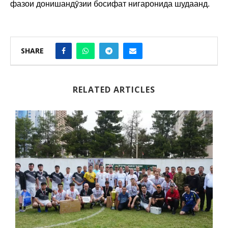
фазои донишандӯзии босифат нигаронида шудаанд.
SHARE
RELATED ARTICLES