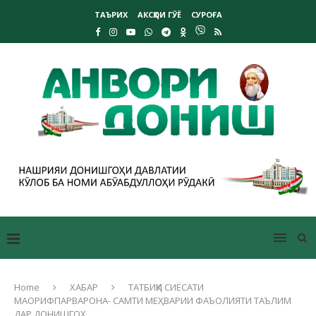
ТАЪРИХ
АКСҲОИ ГӮЁ
СУРОҒА
Home
ХАБАР
ТАТБИҚИ СИЁСАТИ
МАОРИФПАРВАРОНА- САМТИ МЕҲВАРИИ ФАЪОЛИЯТИ ТАЪЛИМ
ДАР ДОНИШГОҲ