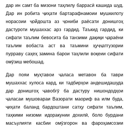
дар ин самт ба мизони таҳлилу баррасӣ кашида шуд.
Дар ин робита ҷиҳати бартарафнамоии мушкилоту
норасоии ҷойдошта аз ҷониби раёсати донишгоҳ
дастуроти мушаххас арз гардид. Таъкид гардид, ки
сифати таълим бевосита ба танзими дақиқи ҷараёни
таълим вобаста аст ва таъмини ҳуҷҷатгузории
пурраву саҳеҳ замина барои таҳлили воқеии сифати
омӯзиш мебошад.
Дар пояи муҳтавои ҷаласа метавон ба таври
мушаххас хулоса кард, ки тадбирҳои андешидашуда
дар донишгоҳ ҷавобгӯ ба дастуру нишондодҳои
ҷаласаи мушовараи Вазорати маориф ва илм буда,
ҷиҳати баланд бардоштани сатҳу сифати таълим,
таҳкими низоми идоракунии дохилӣ, боло бурдани
масъулияти касбии омӯзгорон ва фароҳамсозии