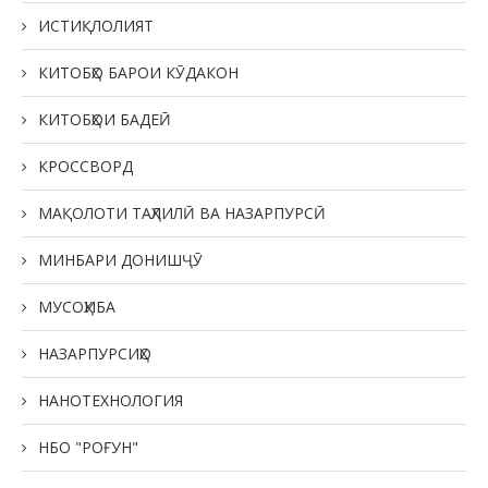
ИСТИҚЛОЛИЯТ
КИТОБҲО БАРОИ КӮДАКОН
КИТОБҲОИ БАДЕӢ
КРОССВОРД
МАҚОЛОТИ ТАҲЛИЛӢ ВА НАЗАРПУРСӢ
МИНБАРИ ДОНИШҶӮ
МУСОҲИБА
НАЗАРПУРСИҲО
НАНОТЕХНОЛОГИЯ
НБО "РОҒУН"