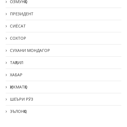
ОЗМУНҲО
ПРЕЗИДЕНТ
СИЁСАТ
СОХТОР
СУХАНИ МОНДАГОР
ТАҲЛИЛ
ХАБАР
ҲИКМАТҲО
ШЕЪРИ РӮЗ
ЭЪЛОНҲО