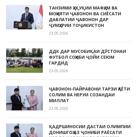
ТАНЗИМИ ҲУҚУҚИИ МАФҲУМ ВА
МОҲИЯТИ ҶАВОНОН ВА СИЁСАТИ
ДАВЛАТИИ ҶАВОНОН ДАР
ҶУМҲУРИИ ТОҶИКИСТОН
23.05.2026
ДДК ДАР МУСОБИҚАИ ДӮСТОНАИ
ФУТБОЛ СОҲИБИ ҶОЙИ СЕЮМ
ГАРДИД
23.05.2026
ҶАВОНОН-ПАЙРАВОНИ ТАРЗИ ҲАЁТИ
СОЛИМ ВА НЕРУИ СОЗАНДАИ
МИЛЛАТ
23.05.2026
ҚАДРШИНОСИИ ДАСТАИ ОЛИМПИИ
ДОНИШГОҲ АЗ ҶОНИБИ РАЁСАТИ