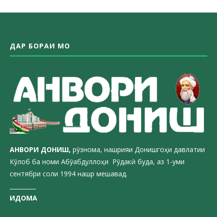
ДАР БОРАИ МО
АНВОРИ ДОН
ИШ,
рӯзнома, нашрияи Донишгоҳи давлатии
Кӯлоб ба номи Абӯабдуллоҳи Рӯдакӣ буда, аз 1-уми
сентябри соли 1994 нашр мешавад.
_________
ИДОМА