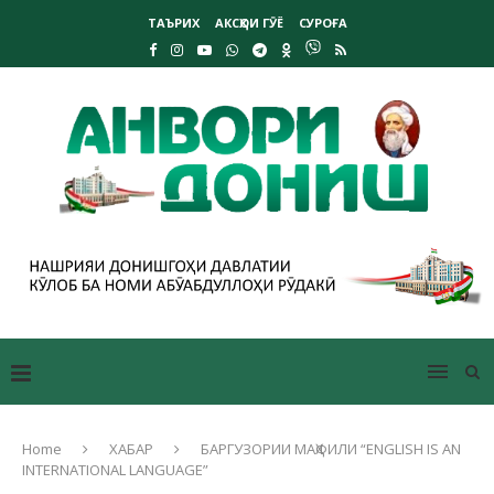
ТАЪРИХ
АКСҲОИ ГӮЁ
СУРОҒА
Home
ХАБАР
БАРГУЗОРИИ МАҲФИЛИ “ENGLISH IS AN
INTERNATIONAL LANGUAGE”