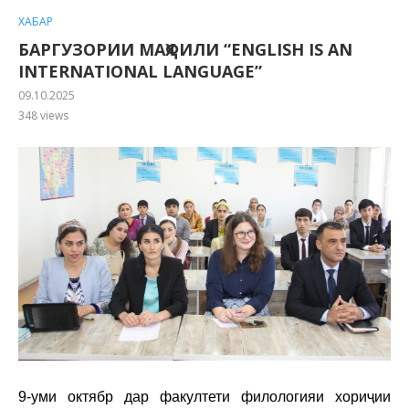
ХАБАР
БАРГУЗОРИИ МАҲФИЛИ “ENGLISH IS AN
INTERNATIONAL LANGUAGE”
09.10.2025
348
views
9-уми октябр дар факултети филологияи хориҷии