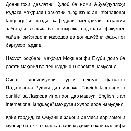
Донишгоҳи давлатии Кӯлоб ба номи Абуабдуллоҳи
Рӯдакӣ маҳфили навбатии “English is an international
language”-и назди кафедраи методикаи таълими
забонҳои хориҷӣ бо иштироки садорати факултет,
ҳайати омӯзгорони кафедра ва донишҷӯёни факултет
баргузор гардид.
Нахуст роҳбари маҳфил Моҳшарифи Ёқубӣ доир ба
рафти маҳфил ва пешбурди он баромад намуданд.
Сипас, донишҷӯёни курси сеюми факултет
Подавонова Руфия дар мавзуи “Foreigh language in
our life” ва Лақаева Иноятхон дар мавзуи “English is an
international language” маърӯзаи худро ироа намуданд.
Қайд гардид, ки Омӯзиши забони англисӣ дар замони
муосир ба яке аз масъалаҳои муҳими соҳаи маорифи