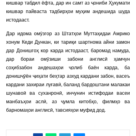
кишвар табдил ёфта, дар ин самт аз ҷониби Ҳукумати
кишвар пайваста тадбирҳои муҳим андешида шуда
истодааст.
Дар идома омӯзгор аз Штатҳои Муттаҳидаи Амрико
хонум Кеди Дункан, ки тариқи шартнома айни замон
дар Донишгоҳ кор карда истодааст, баромад намуда,
дар бораи омӯзиши забони англисӣ ҳамчун
соҳибзабон андешаҳои ҷолиб баён карда, ба
донишҷӯён ҷиҳати беҳтар азхуд кардани забон, васеъ
кардани захираи луғавӣ, баланд бардоштани малакаи
шунавоӣ ва суханронӣ, инчунин истифодаи васеи
манбаъҳои аслӣ, аз ҷумла китобҳо, филмҳо ва
барномаҳои англисӣ, тавсияҳои муфид дод.