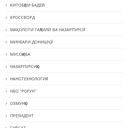
КИТОБҲОИ БАДЕӢ
КРОССВОРД
МАҚОЛОТИ ТАҲЛИЛӢ ВА НАЗАРПУРСӢ
МИНБАРИ ДОНИШҶӮ
МУСОҲИБА
НАЗАРПУРСИҲО
НАНОТЕХНОЛОГИЯ
НБО "РОҒУН"
ОЗМУНҲО
ПРЕЗИДЕНТ
СИЁСАТ