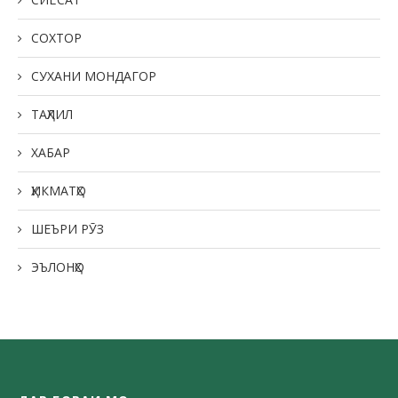
СОХТОР
СУХАНИ МОНДАГОР
ТАҲЛИЛ
ХАБАР
ҲИКМАТҲО
ШЕЪРИ РӮЗ
ЭЪЛОНҲО