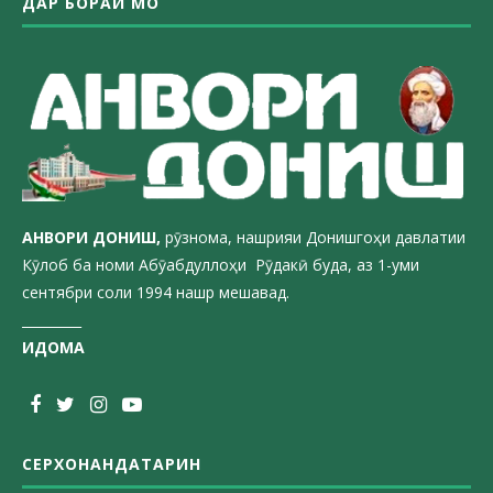
ДАР БОРАИ МО
АНВОРИ ДОН
ИШ,
рӯзнома, нашрияи Донишгоҳи давлатии
Кӯлоб ба номи Абӯабдуллоҳи Рӯдакӣ буда, аз 1-уми
сентябри соли 1994 нашр мешавад.
_________
ИДОМА
СЕРХОНАНДАТАРИН