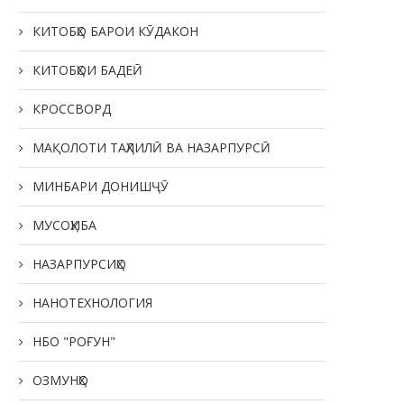
КИТОБҲО БАРОИ КӮДАКОН
КИТОБҲОИ БАДЕӢ
КРОССВОРД
МАҚОЛОТИ ТАҲЛИЛӢ ВА НАЗАРПУРСӢ
МИНБАРИ ДОНИШҶӮ
МУСОҲИБА
НАЗАРПУРСИҲО
НАНОТЕХНОЛОГИЯ
НБО "РОҒУН"
ОЗМУНҲО