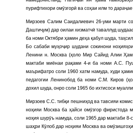
пурифтихори омӯзгорӣ ва соҳаи илм то дараҷа
Мирзоев Салим Саидалиевич 26-уми марти сол
Даштиҷум) дар оилаи хизматчӣ таваллуд шудаас
ба номи Октябри ҳамин деҳа қабул шуда, таҳсил
Бо сабаби муҳоҷир шудани сокинони ноҳияҳои
Ленини н. Москва (ҳоло Мир Сайид Алии Ҳам
мактаби миёнаи рақами 4-и ба номи А.С. Пу
маърифатро соли 1960 хатм намуда, худи ҳами
педагогии Ленинобод ба номи С.М. Киров (ҳ
дохил шуда, онро соли 1965 бо ихтисоси муалл
Мирзоев С.С. тибқи пешниҳод ва тавсияи коми
ноҳияи Москва ба ҳайси омӯзгор фиристода 
ноҳия шурӯъ намуда, соли 1965 дар мактаби 8
шаҳри Кӯлоб дар ноҳияи Москва ва омӯзишгоҳи