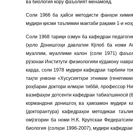
ва биология кору фаъолият менамояд.
Соли 1966 ба ҳайси методисти фанҳои хими
мудири қисми таълимии мактаби рақами 1-и но
Соли 1968 тариқи озмун ба кафедраи педагоги
(ҳоло Донишгоҳи давлатии Кӯлоб ба номи Аб
муаллим, муаллими калон (соли 1971) фаъо
рӯзонаи Институти физиологияи кӯдакону навр
карда, соли 1978 мудири кафедраи тарбияи то
таҳти унвони «Хусусиятҳои этникии (генетикии
роҳбарии доктори илмҳои тиббӣ, профессор Ни
вазифаҳои дотсенти кафедраи табиатшиносӣ (б
кормандони донишгоҳ ва ҳамзамон мудири ка
(докторантура) кафедраҳои методикаи таъли
омӯзгории ба номи Н.К. Крупскаи Федератсияи
биология (солҳои 1996-2007), мудири кафедра