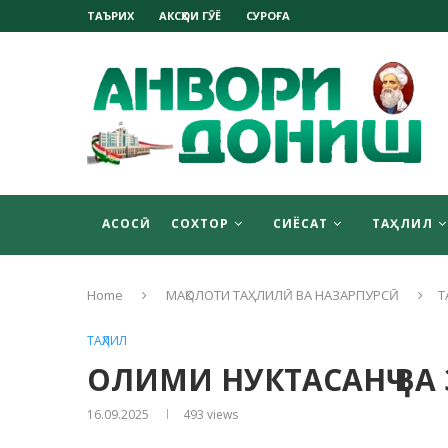
ТАЪРИХ
АКСҲОИ ГӮЁ
СУРОҒА
АСОСӢ
СОХТОР
СИЁСАТ
ТАҲЛИЛ
Home
МАҚОЛОТИ ТАҲЛИЛӢ ВА НАЗАРПУРСӢ
Т
ТАҲЛИЛ
ОЛИМИ НУКТАСАНҶ ВА
16.09.2025
493
views