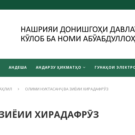
АНДЕША
АНДАРЗУ ҲИКМАТҲО
ГУНАҲОИ ЭЛЕКТРО
АҲЛИЛ
ОЛИМИ НУКТАСАНҶ ВА ЗИЁИИ ХИРАДАФРӮЗ
 ЗИЁИИ ХИРАДАФРӮЗ