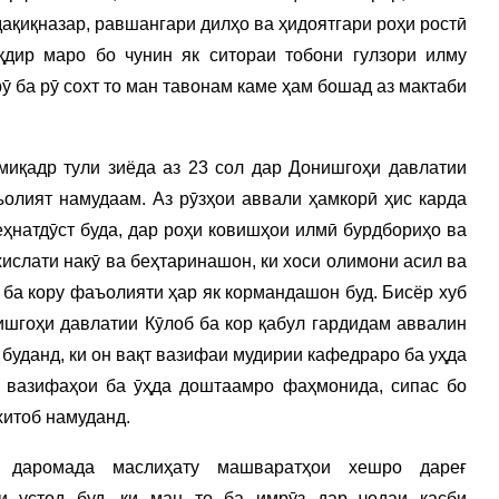
дақиқназар, равшангари дилҳо ва ҳидоятгари роҳи ростӣ
қдир маро бо чунин як ситораи тобони гулзори илму
 ба рӯ сохт то ман тавонам каме ҳам бошад аз мактаби
.
миқадр тули зиёда аз 23 сол дар Донишгоҳи давлатии
олият намудаам. Аз рӯзҳои аввали ҳамкорӣ ҳис карда
еҳнатдӯст буда, дар роҳи ковишҳои илмӣ бурдбориҳо ва
хислати накӯ ва беҳтаринашон, ки хоси олимони асил ва
т ба кору фаъолияти ҳар як кормандашон буд. Бисёр хуб
нишгоҳи давлатии Кӯлоб ба кор қабул гардидам аввалин
 буданд, ки он вақт вазифаи мудирии кафедраро ба уҳда
, вазифаҳои ба ӯҳда доштаамро фаҳмонида, сипас бо
хитоб намуданд.
 даромада маслиҳату машваратҳои хешро дареғ
и устод буд, ки ман то ба имрӯз дар ҷодаи касби