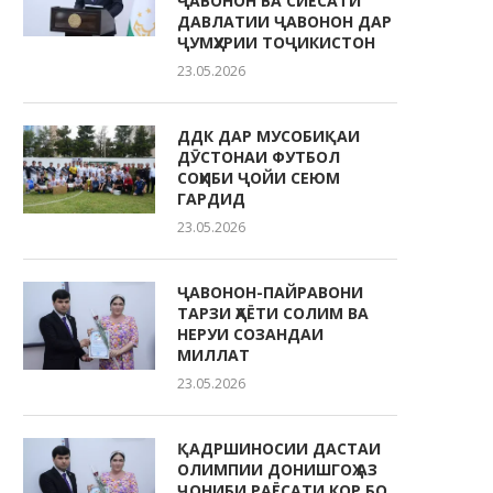
ҶАВОНОН ВА СИЁСАТИ
ДАВЛАТИИ ҶАВОНОН ДАР
ҶУМҲУРИИ ТОҶИКИСТОН
23.05.2026
ДДК ДАР МУСОБИҚАИ
ДӮСТОНАИ ФУТБОЛ
СОҲИБИ ҶОЙИ СЕЮМ
ГАРДИД
23.05.2026
ҶАВОНОН-ПАЙРАВОНИ
ТАРЗИ ҲАЁТИ СОЛИМ ВА
НЕРУИ СОЗАНДАИ
МИЛЛАТ
23.05.2026
ҚАДРШИНОСИИ ДАСТАИ
ОЛИМПИИ ДОНИШГОҲ АЗ
ҶОНИБИ РАЁСАТИ КОР БО