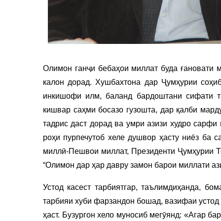
Олимон ганҷи бебаҳои миллат буда ғановати м
калон дорад. Хушбахтона дар Ҷумҳурии соҳиб
инкишофи илм, баланд бардоштани сифати т
кишвар саҳми босазо гузошта, дар қалби мард
тадрис даст дорад ва умри азизи худро сарфи 
роҳи пурпечутоб хеле душвор ҳасту ниёз ба с
миллӣ-Пешвои миллат, Президенти Ҷумҳурии Т
“Олимон дар ҳар давру замон барои миллати аз
Устод касест тарбиятгар, таълимдиҳанда, б
тарбияи хуби фарзандон бошад, вазифаи устод 
ҳаст. Бузургон хело муносиб мегӯянд: «Агар б