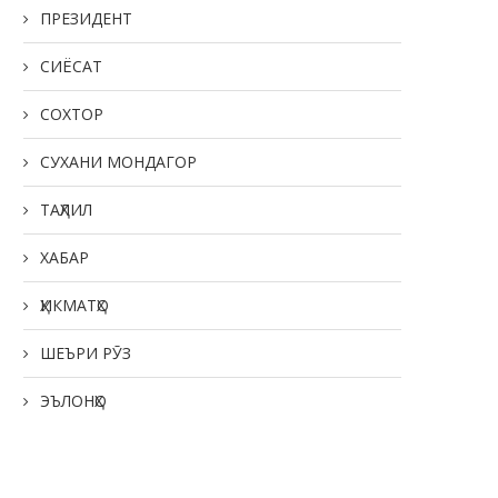
ПРЕЗИДЕНТ
СИЁСАТ
СОХТОР
СУХАНИ МОНДАГОР
ТАҲЛИЛ
ХАБАР
ҲИКМАТҲО
ШЕЪРИ РӮЗ
ЭЪЛОНҲО