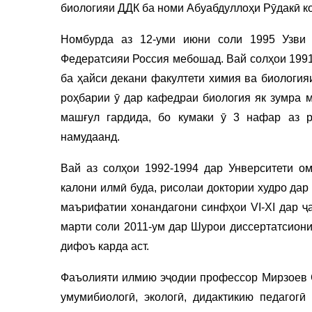
биологияи ДДК ба номи Абуабдуллоҳи Рӯдакӣ ко
Номбурда аз 12-уми июни соли 1995 Узви 
Федератсияи Россия мебошад. Вай солҳои 1991
ба ҳайси декани факултети химия ва биология
роҳбарии ӯ дар кафедраи биология як зумра м
машғул гардида, бо кумаки ӯ 3 нафар аз 
намудаанд.
Вай аз солҳои 1992-1994 дар Унверситети ом
калони илмӣ буда, рисолаи доктории худро да
маърифатии хонандагони синфҳои VI-XI дар ҷ
марти соли 2011-ум дар Шурои диссертатсион
дифоъ карда аст.
Фаъолияти илмию эҷодии профессор Мирзоев С
умумибиологӣ, экологӣ, дидактикию педагогӣ