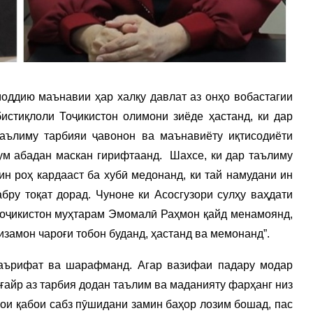
оддию маънавии ҳар халқу давлат аз онҳо вобастагии
истиқлоли Тоҷикистон олимони зиёде ҳастанд, ки дар
аълиму тарбияи ҷавонон ва маънавиёту иқтисодиёти
ум абадан маскан гирифтаанд. Шахсе, ки дар таълиму
ин роҳ кардааст ба хубӣ медонанд, ки тай намудани ин
абру тоқат дорад. Чуноне ки Асосгузори сулҳу ваҳдати
оҷикистон муҳтарам Эмомалӣ Раҳмон қайд менамоянд,
изамон чароғи тобон буданд, ҳастанд ва мемонанд”.
омаърифат ва шарафманд. Агар вазифаи падару модар
ғайр аз тарбия додан таълим ва маданияту фарҳанг низ
арои қабои сабз пӯшидани замин баҳор лозим бошад, пас