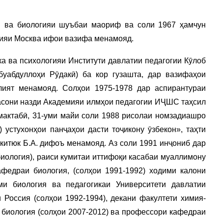
я ва биологияи шуъбаи маориф ва соли 1967 ҳамчун
ҳияи Москва ифои вазифа менамояд.
ка ва психологияи Институти давлатии педагогии Кӯлоб
уабдуллоҳи Рӯдакӣ) ба кор гузашта, дар вазифаҳои
лият менамояд. Солҳои 1975-1978 дар аспирантураи
асони назди Академияи илмҳои педагогии ИҶШС таҳсил
мактабӣ, 31-уми майи соли 1988 рисолаи номзадиашро
) устухонҳои панҷаҳои дасти тоҷикону ӯзбекон», таҳти
китюк Б.А. дифоъ менамояд. Аз соли 1991 инҷониб дар
иология), раиси кумитаи иттифоқи касабаи муаллимону
федраи биология, (солҳои 1991-1992) ходими калони
ми биология ва педагогикаи Университети давлатии
 Россия (солҳои 1992-1994), декани факултети химия-
и биология (солҳои 2007-2012) ва профессори кафедраи