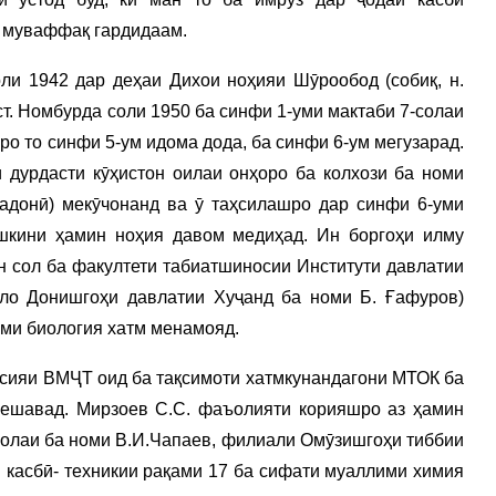
е муваффақ гардидаам.
и 1942 дар деҳаи Дихои ноҳияи Шӯрообод (собиқ, н.
т. Номбурда соли 1950 ба синфи 1-уми мактаби 7-солаи
ро то синфи 5-ум идома дода, ба синфи 6-ум мегузарад.
 дурдасти кӯҳистон оилаи онҳоро ба колхози ба номи
адонӣ) мекӯчонанд ва ӯ таҳсилашро дар синфи 6-уми
шкини ҳамин ноҳия давом медиҳад. Ин боргоҳи илму
н сол ба факултети табиатшиносии Институти давлатии
оло Донишгоҳи давлатии Хуҷанд ба номи Б. Ғафуров)
ими биология хатм менамояд.
ссияи ВМҶТ оид ба тақсимоти хатмкунандагони МТОК ба
мешавад. Мирзоев С.С. фаъолияти корияшро аз ҳамин
-солаи ба номи В.И.Чапаев, филиали Омӯзишгоҳи тиббии
 касбӣ- техникии рақами 17 ба сифати муаллими химия