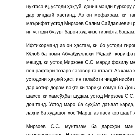
нуктасанҷ, устоди ҳақгӯй, донишманди пуркору 
дар зиндагӣ ҳастанд. Аз он мефахрам, ки та
маърифат устод Мирзоев Салим Сайдалиевич рӯ
ин устоди бузург барои худ чизе гирифта бошам
Ифтихорманд аз он ҳастам, ки бо устоди гиро
Кӯлоб ба номи Абуабдуллоҳи Рӯдакӣ кору фаъ
мешуд, ки устод Мирзоев С.С. марди фозилу м
пешрафтҳои тозаро сазовор гаштааст. Аз ҳама 
устодони ҳақиқӣ ҳаст, ин талаботи ҷиддӣ нисба
дар хотир дорам вақте ки тариқи озмун ба До
шахсе, ки ҳамсӯҳбат шудам, устод Мирзоев С.С.
доштанд. Устод маро ба сӯҳбат даъват карда
лаҳни ба худашон хос “Марш, аз паси кор шав!” 
Мирзоев С.С. мунтазам ба дарсҳои ман
намедонистанд. Натиҷаи ин ҳама ғамхориҳо