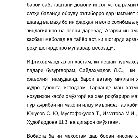
барои сабз гаштани домони инсон устод рамзи 
сатҳи баланди обрӯву эътиборро дар ҷамъият 
шавад ва маҳз бо ин фарҳанги воло соҳибмаълу
зиндагияшро ба осонӣ дарёбад. Агарчӣ ин ам
касбаш меболад ва тайёр аст, ки шогирди арз
роҳи шогирдонро мунаввар месозад».
Ифтихорманд аз он ҳастам, ки пешаи пурмаҳсу
падари бузургворам, Сайдаҳмадов Л.С., ки 
фаъолият намудаанд, барои ватану миллати 
худро гузошта истодаам. Гарчанде ман хат
нозукиҳои касби омӯзгорӣ ва ҳам роҳбариро ма
пуртаҷрибаи ин макони илму маърифат, аз қабил
Юнусов С. Ю, Мустафоқулов Т., Иззатова М.И., 
Худойдодова Ш.З. ва дигарон омӯхтаам.
Вобаста ба ин мехостам дар бораи инсоне ҳ