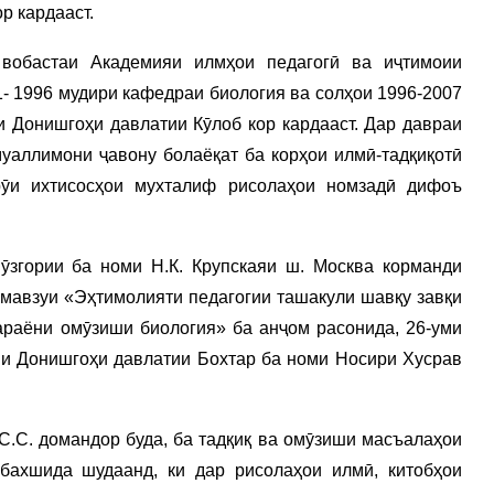
р кардааст.
вобастаи Академияи илмҳои педагогӣ ва иҷтимоии
- 1996 мудири кафедраи биология ва солҳои 1996-2007
и Донишгоҳи давлатии Кӯлоб кор кардааст. Дар давраи
уаллимони ҷавону болаёқат ба корҳои илмӣ-тадқиқотӣ
рӯи ихтисосҳои мухталиф рисолаҳои номзадӣ дифоъ
ӯзгории ба номи Н.К. Крупскаяи ш. Москва корманди
р мавзуи «Эҳтимолияти педагогии ташакули шавқу завқи
араёни омӯзиши биология» ба анҷом расонида, 26-уми
ии Донишгоҳи давлатии Бохтар ба номи Носири Хусрав
.С. домандор буда, ба тадқиқ ва омӯзиши масъалаҳои
 бахшида шудаанд, ки дар рисолаҳои илмӣ, китобҳои