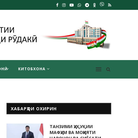
НӢ
КИТОБХОНА
ХАБАРҲОИ ОХИРИН
ТАНЗИМИ ҲУҚУҚИИ
МАФҲУМ ВА МОҲИЯТИ