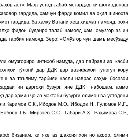
баҳор аст». Маҳз устод сабаб мегардад, ки шогирдонаш
сазовор гардида, ҳамчун фарди комил ва оқил шинохта
мот гардида, ба халқу Ватани хеш хидмат намояд, роҳи
алҳо фидоӣ буданро талаб намояд ҳам, омӯзгор аз ин
анда тарбия намояд. Зеро: «Омӯзгор чун шамъ месӯзаду
ли омӯзгориро интихоб намуда, дар пайравӣ аз касби
солҳои тӯлонӣ дар ДДК дар вазифаҳои гуногун кору
хеш ва таълиму тарбияи насли наврас саҳми босазои
мкардаи ин даргоҳи бузург, яне ДДК набошам, аммо
ҳз дар ҳамин ҷо аз мактаби бузурги олимон ва устодони
и Каримов С.К., Ибодов М.О., Ибодов Н., Ғуломов И.Ғ.,
Бобоев Т.Б., Мирзоев С.С., Табарӣ А.Ҳ., Раҳимова С.Р.,
арф бизанам, ки яке аз шахсиятҳои нотакрор, олими