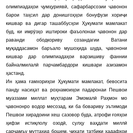
олимпиадаҳои ҷумҳуриявӣ, сафарбарсозии ҷавонон
барои таҳсил дар донишгоҳҳои бонуфузи хориҷи
кишвар ва дигар ташаббусҳои Ҳукумати мамлакат
буд, ки имрӯзҳо иштироки фаъолонаи ҷавонон дар
раванди ободкориву созандагии Ватани
муқаддасамон баръало мушоҳида шуда, ҷавонони
кишвар дар олимпиадаҳои варзишиву фаннии
байналмилалӣ парчамбардори кишвари азизамон
ҳастанд.
Ин ҳама ғамхориҳои Ҳукумати мамлакат, бевосита
панду насиҳат ва роҳнамоиҳои падаронаи Пешвои
муаззами миллат муҳтарам Эмомалӣ Раҳмон мо
ҷавононро водор месозад, ки ба бовариву эътимоди
Пешвои хирадоини хеш сазовор буда, атрофи ғояҳои
ҳифзи истиқлолу озодӣ, сулҳу ваҳдати миллӣ
сарҷамъу муттаҳид бошем, ҷиҳати татбиқи ҳадафҳои