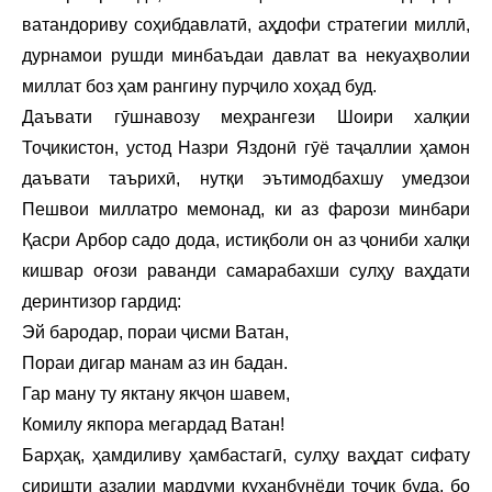
ватандориву соҳибдавлатӣ, аҳдофи стратегии миллӣ,
дурнамои рушди минбаъдаи давлат ва некуаҳволии
миллат боз ҳам рангину пурҷило хоҳад буд.
Даъвати гӯшнавозу меҳрангези Шоири халқии
Тоҷикистон, устод Назри Яздонӣ гӯё таҷаллии ҳамон
даъвати таърихӣ, нутқи эътимодбахшу умедзои
Пешвои миллатро мемонад, ки аз фарози минбари
Қасри Арбор садо дода, истиқболи он аз ҷониби халқи
кишвар оғози раванди самарабахши сулҳу ваҳдати
деринтизор гардид:
Эй бародар, пораи ҷисми Ватан,
Пораи дигар манам аз ин бадан.
Гар ману ту яктану якҷон шавем,
Комилу якпора мегардад Ватан!
Барҳақ, ҳамдиливу ҳамбастагӣ, сулҳу ваҳдат сифату
сиришти азалии мардуми куҳанбунёди тоҷик буда, бо