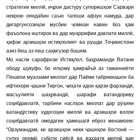
стратегии миллӣ, иҷрои дастуру супоришҳои Сарвари
некрою ояндабин саъю талоши афзун намуда, дар
дигаргунсозиҳои мусбии ҷомеаи навин боз ҳам
фаъолона иштирок ва дар муаррифии давлати миллӣ,
ҳифзи арзишҳои истиқлолият ва рушди Тоҷикистони
азиз беш аз пеш саҳмгузор бошем.
Мо насли сарафрози Истиқлол, баҳраманди Ватани
ободу шукуфо, бо илҳому ҳамрайъӣ аз таманниёти
Пешвои муаззами миллат дар Паёми табрикиашон ба
ифтихори ҷашни Тиргон, ҷиҳати адои қарзи фарзандӣ,
масъулияти шаҳрвандӣ, шарафи ватандориву
соҳибдавлатӣ, тарбияи наслҳои миллат дар рӯҳияи
ватандӯстиву худогоҳии миллӣ ва арзишҳои волои
соҳибдавлатӣ омодагии ҳамешагӣ иброз менамоем:
“Орзумандам, ки арзишҳои неки ҷашнҳои бостонӣ —
сулҳу оромӣ, суботи сиёсӣ ва ваҳдати миллӣ дар