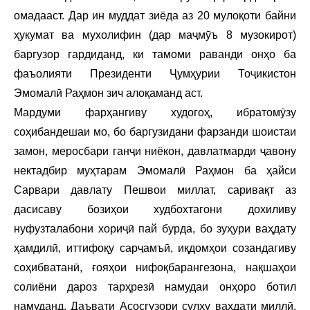
омадааст. Дар ин муддат зиёда аз 20 мулоқоти байни
ҳукумат ва мухолифин (дар маҷмӯъ 8 музокирот)
баргузор гардиданд, ки тамоми раванди онҳо ба
фаъолияти Президенти Ҷумҳурии Тоҷикистон
Эмомалӣ Раҳмон зич алоқаманд аст.
Мардуми фарҳангиву худогоҳ, ибратомӯзу
соҳибандешаи мо, бо баргузидани фарзанди шоистаи
замон, меросбари ганҷи ниёкон, давлатмарди ҷавону
нектадбир муҳтарам Эмомалӣ Раҳмон ба ҳайси
Сарвари давлату Пешвои миллат, саривақт аз
дасисаву бозиҳои худбохтагони дохиливу
нуфузталабони хориҷӣ пай бурда, бо зуҳури ваҳдату
ҳамдилӣ, иттифоқу сарҷамъӣ, иқдомҳои созандагиву
соҳибватанӣ, ғояҳои нифоқбарангезона, нақшаҳои
солиёни дароз тарҳрезӣ намудаи онҳоро ботил
намуданд. Даъвати Асосгузори сулҳу ваҳдати миллӣ,