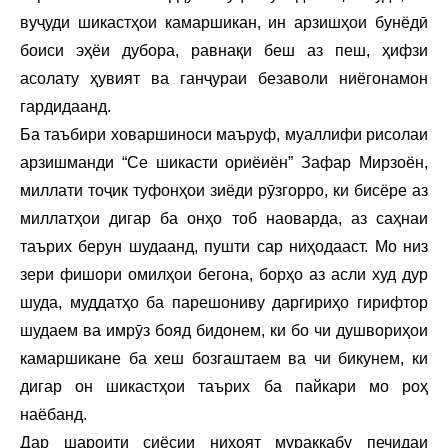
вуҷуди шикастҳои камаршикан, ин арзишҳои бунёдӣ
боиси эҳёи дубора, равнақи беш аз пеш, ҳифзи
асолату ҳувият ва ганҷураи безаволи ниёгонамон
гардидаанд.
Ба таъбири ховаршиноси маъруф, муаллифи рисолаи
арзишманди “Се шикасти ориёиён” Зафар Мирзоён,
миллати тоҷик туфонҳои зиёди рӯзгорро, ки бисёре аз
миллатҳои дигар ба онҳо тоб наоварда, аз саҳнаи
таърих берун шудаанд, пушти сар ниҳодааст. Мо низ
зери фишори омилҳои бегона, борҳо аз асли худ дур
шуда, муддатҳо ба парешониву даргириҳо гирифтор
шудаем ва имрӯз бояд бидонем, ки бо чи душвориҳои
камаршикане ба хеш бозгаштаем ва чи бикунем, ки
дигар он шикастҳои таърих ба пайкари мо роҳ
наёбанд.
Дар шароити сиёсии ниҳоят мураккабу печидаи