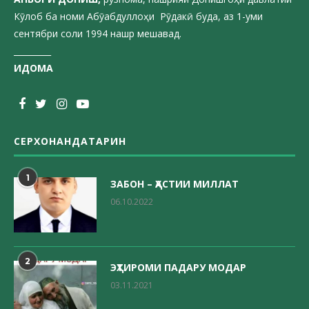
Кӯлоб ба номи Абӯабдуллоҳи Рӯдакӣ буда, аз 1-уми
сентябри соли 1994 нашр мешавад.
_________
ИДОМА
СЕРХОНАНДАТАРИН
1
ЗАБОН – ҲАСТИИ МИЛЛАТ
06.10.2022
2
ЭҲТИРОМИ ПАДАРУ МОДАР
03.11.2021