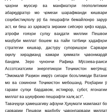
ҷаҳони муосир ва манфиатҳои геополитикии
абарқудратҳо мо ҷомеаи шарафманди кишвари
соҳибистиқлолу рӯ ба пешрафти бемайлонро зарур
аст, ки беш аз ҳарвақта зиракии сиёсиро ҳифз карда,
атрофи ғояҳои сулҳу ваҳдати миллии Пешвои
маҳбуби миллат бошем ва пайи татбиқи ҳадафҳои
стратегии кишвар, дастуру супоришҳои Сарвари
оқилу хирадманд камари ҳиммати ҷавонмардӣ
бандем. Зеро чунончи Рафиқа Мӯсоева-раиси
Ассотсиатсияи энергетикҳои Тоҷикистон мегӯянд:
“Эмомалӣ Раҳмон имрӯз сипари боэътимоди Ватани
мо ва сокинони Тоҷикистон мебошанд. Роҳбарии ӯ
гарави сулҳи бардавом, истиқрор, субот, ягонагии
миллат ва шукуфоию пешрафти халқ аст”.
Таваҷҷуҳи ҳамешагиву афзуни Ҳукумати мамлакат бо
сарварии Пешвои маҳбубу ҷавонпарвари миллат