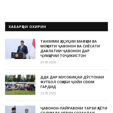
ХАБАРҲОИ ОХИРИН
ТАНЗИМИ ҲУҚУҚИИ МАФҲУМ ВА
МОҲИЯТИ ҶАВОНОН ВА СИЁСАТИ
ДАВЛАТИИ ҶАВОНОН ДАР
ҶУМҲУРИИ ТОҶИКИСТОН
23.05.2026
ДДК ДАР МУСОБИҚАИ ДӮСТОНАИ
ФУТБОЛ СОҲИБИ ҶОЙИ СЕЮМ
ГАРДИД
23.05.2026
ҶАВОНОН-ПАЙРАВОНИ ТАРЗИ ҲАЁТИ
СОЛИМ ВА НЕРУИ СОЗАНДАИ