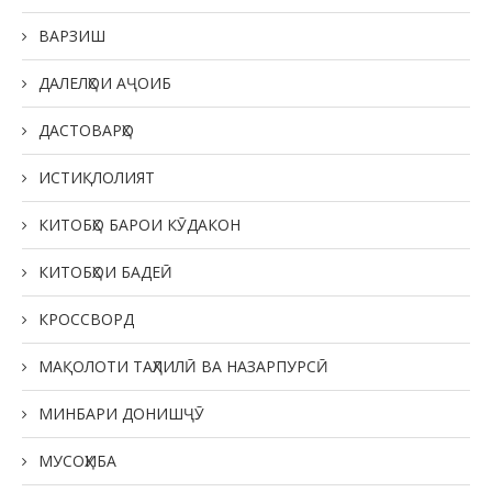
ВАРЗИШ
ДАЛЕЛҲОИ АҶОИБ
ДАСТОВАРҲО
ИСТИҚЛОЛИЯТ
КИТОБҲО БАРОИ КӮДАКОН
КИТОБҲОИ БАДЕӢ
КРОССВОРД
МАҚОЛОТИ ТАҲЛИЛӢ ВА НАЗАРПУРСӢ
МИНБАРИ ДОНИШҶӮ
МУСОҲИБА