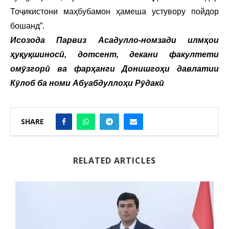
Тоҷикистони маҳбубамон ҳамеша устувору пойдор
бошанд”.
Исозода Парвиз Асадулло-номзади илмҳои
ҳуқуқшиносӣ, дотсент, декани факултети
омӯзгорӣ ва фарҳанги Донишгоҳи давлатии
Кӯлоб ба номи Абуабдуллоҳи Рӯдакӣ
SHARE
RELATED ARTICLES