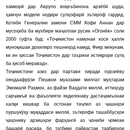
хамкорӣ дар Аврупо воқеъбинона арзёбӣ шуда,
ҳамчун модели нодири сулҳофарӣ эътироф гардид.
Котиби Генералии замони СММ Кофи Аннан дар
мусоҳиба ба мухбири маҷаллаи русии «Огонёк» соли
2000 гуфта буд: «Тоҷикистон намунаи хоси ҳалли
муноқишаи дохилиро пешниҳод намуд. Фикр мекунам,
ки ин ҳиссаи Тоҷикистон дар таърихи истиқрори сулҳ
ба ҳисоб меравад».
Тоҷикистони азиз дар партави хиради пурзиёву
ояндаафрӯзи Пешвои муаззами миллат муҳтарам
Эмомалӣ Раҳмон, аз файзи Ваҳдати миллӣ, иттиҳоду
сарҷамъӣ ва фаъолияти якдилонаву дастаҷамъонаи
халқи кишвар ба остонаи таҷлил аз ҷашнҳои
пуршукӯҳу муқаддаси миллӣ, эътирофи ташаббусҳои
ҷаҳониву арзишҳои фарҳангӣ аз ҷониби ҷомеаи
башарӣ расида, бо татбиқи пайвастаи тадбирҳои