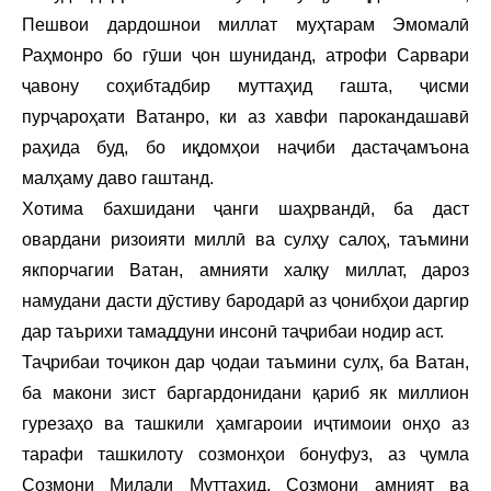
Пешвои дардошнои миллат муҳтарам Эмомалӣ
Раҳмонро бо гӯши ҷон шуниданд, атрофи Сарвари
ҷавону соҳибтадбир муттаҳид гашта, ҷисми
пурҷароҳати Ватанро, ки аз хавфи парокандашавӣ
раҳида буд, бо иқдомҳои наҷиби дастаҷамъона
малҳаму даво гаштанд.
Хотима бахшидани ҷанги шаҳрвандӣ, ба даст
овардани ризоияти миллӣ ва сулҳу салоҳ, таъмини
якпорчагии Ватан, амнияти халқу миллат, дароз
намудани дасти дӯстиву бародарӣ аз ҷонибҳои даргир
дар таърихи тамаддуни инсонӣ таҷрибаи нодир аст.
Таҷрибаи тоҷикон дар ҷодаи таъмини сулҳ, ба Ватан,
ба макони зист баргардонидани қариб як миллион
гурезаҳо ва ташкили ҳамгароии иҷтимоии онҳо аз
тарафи ташкилоту созмонҳои бонуфуз, аз ҷумла
Созмони Милали Муттаҳид, Созмони амният ва