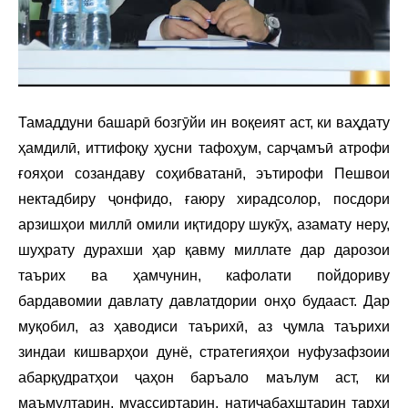
Тамаддуни башарӣ бозгӯйи ин воқеият аст, ки ваҳдату
ҳамдилӣ, иттифоқу ҳусни тафоҳум, сарҷамъӣ атрофи
ғояҳои созандаву соҳибватанӣ, эътирофи Пешвои
нектадбиру ҷонфидо, ғаюру хирадсолор, посдори
арзишҳои миллӣ омили иқтидору шукӯҳ, азамату неру,
шуҳрату дурахши ҳар қавму миллате дар дарозои
таърих ва ҳамчунин, кафолати пойдориву
бардавомии давлату давлатдории онҳо будааст. Дар
муқобил, аз ҳаводиси таърихӣ, аз ҷумла таърихи
зиндаи кишварҳои дунё, стратегияҳои нуфузафзоии
абарқудратҳои ҷаҳон баръало маълум аст, ки
маъмултарин, муассиртарин, натиҷабахштарин тарҳи