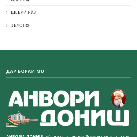
ШЕЪРИ РӮЗ
ЭЪЛОНҲО
ДАР БОРАИ МО
АНВОРИ ДОН
ИШ,
рӯзнома, нашрияи Донишгоҳи давлатии