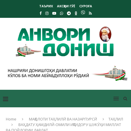
ТАЪРИХ
АКСҲОИ ГӮЁ
СУРОҒА
Home
МАҚОЛОТИ ТАҲЛИЛӢ ВА НАЗАРПУРСӢ
ТАҲЛИЛ
ВАҲДАТУ ҲАМДИЛӢ-ОМИЛИ ИҚТИДОРУ ШУКӮҲИ МИЛЛАТ
ВА ПОЙДОРИИ ДАВЛАТ