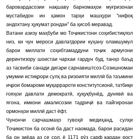
баровардасозии нақшаву барномаҳои муғризонаи
мустабидон ин ҳамон тарҳи машҳури “нифоқ
андохтану ҳукумат рондан” ба ҳисоб меравад.
Ватани азизу маҳбуби мо Тоҷикистони соҳибистиқлол
низ, ки чун мероси давлатдории куҳану оламшумул
барои миллати соҳибтамаддуни тоҷик армуғони
деринтизору шоистаи чархаи гардун буд, танҳо баъд
аз тасвиби санади дигари сарнавиштсоз-Созишномаи
умумии истиқрори сулҳ ва ризоияти миллӣ ба таъмини
иҷрои бомароми муқаррароти конститутсионӣ, татбиқи
ғояҳои давлати демократӣ, ҳуқуқбунёд, дунявӣ ва
ягона, имкони амалисозии тадриҷӣ ва пайгиронаи
ормонҳои миллӣ даст ёфт.
Чунончи сарчашмаҳо гувоҳӣ медиҳанд, сулҳи
Тоҷикистон ба осонӣ ба даст наомада, барои расидан
ба он зиёда аз се сол, ё 1171 рӯз сарф кардан рост