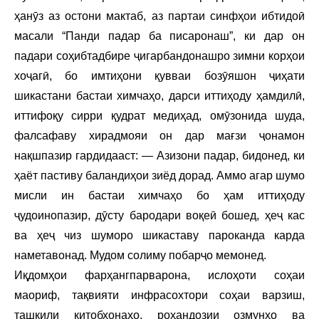
ҳанӯз аз остони мактаб, аз партаи синфҳои ибтидоӣ
масали “Панди падар ба писаронаш”, ки дар он
падари соҳибтадбире ҷигарбандонашро зимни корҳои
хоҷагӣ, бо имтиҳони қувваи бозӯяшон ҷиҳати
шикастани бастаи химчаҳо, дарси иттиҳоду ҳамдилӣ,
иттифоқу сирри қудрат медиҳад, омӯзонида шуда,
фалсафаву хирадмояи он дар мағзи ҷонамон
нақшпазир гардидааст: — Азизони падар, бидонед, ки
ҳаёт пастиву баландиҳои зиёд дорад. Аммо агар шумо
мисли ин бастаи химчаҳо бо ҳам иттиҳоду
ҷудоинопазир, дӯсту бародари воқеӣ бошед, ҳеҷ кас
ва ҳеҷ чиз шуморо шикаставу пароканда карда
наметавонад. Мудом солиму побарҷо мемонед.
Иқдомҳои фарҳангпарварона, ислоҳоти соҳаи
маориф, тақвияти инфрасохтори соҳаи варзиш,
ташкили китобхонаҳо, роҳандозии озмунҳо ва