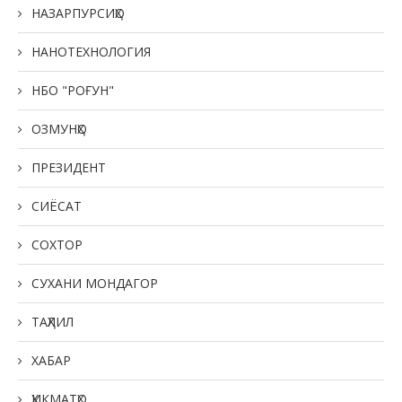
НАЗАРПУРСИҲО
НАНОТЕХНОЛОГИЯ
НБО "РОҒУН"
ОЗМУНҲО
ПРЕЗИДЕНТ
СИЁСАТ
СОХТОР
СУХАНИ МОНДАГОР
ТАҲЛИЛ
ХАБАР
ҲИКМАТҲО