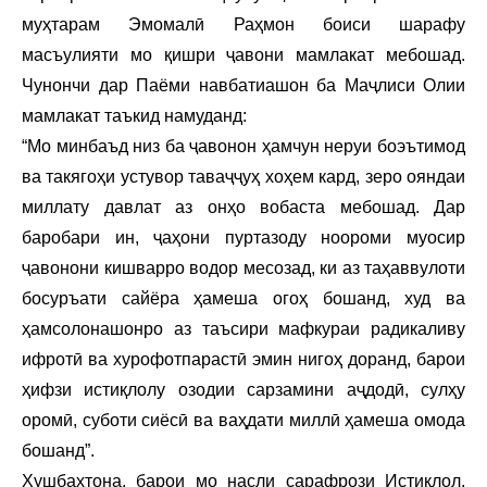
муҳтарам Эмомалӣ Раҳмон боиси шарафу
масъулияти мо қишри ҷавони мамлакат мебошад.
Чунончи дар Паёми навбатиашон ба Маҷлиси Олии
мамлакат таъкид намуданд:
“Мо минбаъд низ ба ҷавонон ҳамчун неруи боэътимод
ва такягоҳи устувор таваҷҷуҳ хоҳем кард, зеро ояндаи
миллату давлат аз онҳо вобаста мебошад. Дар
баробари ин, ҷаҳони пуртазоду ноороми муосир
ҷавонони кишварро водор месозад, ки аз таҳаввулоти
босуръати сайёра ҳамеша огоҳ бошанд, худ ва
ҳамсолонашонро аз таъсири мафкураи радикаливу
ифротӣ ва хурофотпарастӣ эмин нигоҳ доранд, барои
ҳифзи истиқлолу озодии сарзамини аҷдодӣ, сулҳу
оромӣ, суботи сиёсӣ ва ваҳдати миллӣ ҳамеша омода
бошанд”.
Хушбахтона, барои мо насли сарафрози Истиқлол,