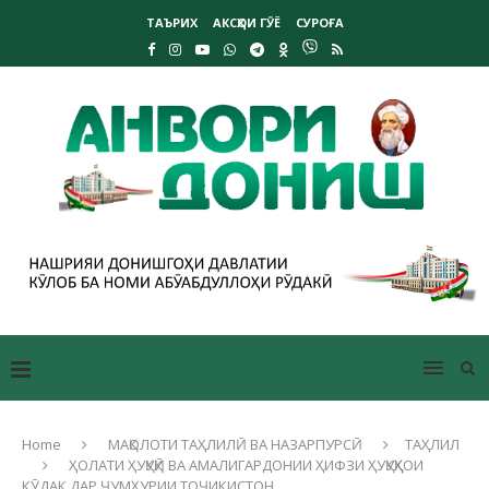
ТАЪРИХ
АКСҲОИ ГӮЁ
СУРОҒА
Home
МАҚОЛОТИ ТАҲЛИЛӢ ВА НАЗАРПУРСӢ
ТАҲЛИЛ
ҲОЛАТИ ҲУҚУҚӢ ВА АМАЛИГАРДОНИИ ҲИФЗИ ҲУҚУҚҲОИ
КӮДАК ДАР ҶУМҲУРИИ ТОҶИКИСТОН