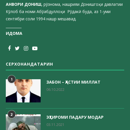
АНВОРИ ДОН
ИШ,
рӯзнома, нашрияи Донишгоҳи давлатии
Кӯлоб ба номи Абӯабдуллоҳи Рӯдакӣ буда, аз 1-уми
сентябри соли 1994 нашр мешавад.
_________
ИДОМА
СЕРХОНАНДАТАРИН
1
ЗАБОН – ҲАСТИИ МИЛЛАТ
06.10.2022
2
ЭҲТИРОМИ ПАДАРУ МОДАР
03.11.2021