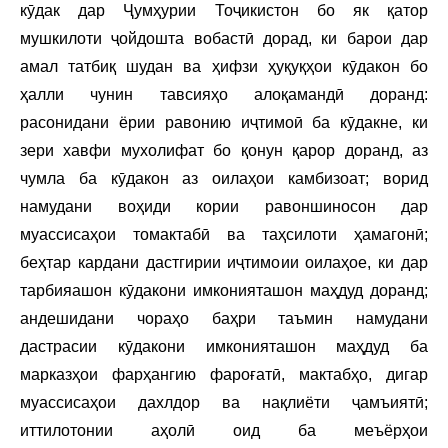
кӯдак дар Ҷумҳурии Тоҷикистон бо як қатор
мушкилоти ҷойдошта вобастӣ дорад, ки барои дар
амал татбиқ шудан ва ҳифзи ҳуқуқҳои кӯдакон бо
ҳалли чунин тавсияҳо алоқамандӣ доранд:
расонидани ёрии равонию иҷтимоӣ ба кӯдакне, ки
зери хавфи мухолифат бо қонун қарор доранд, аз
чумла ба кӯдакон аз оилаҳои камбизоат; ворид
намудани воҳиди кории равоншиносон дар
муассисаҳои томактабӣ ва таҳсилоти ҳамагонӣ;
беҳтар кардани дастгирии иҷтимоии оилаҳое, ки дар
тарбияашон кӯдакони имконияташон маҳдуд доранд;
андешидани чораҳо баҳри таъмин намудани
дастрасии кӯдакони имконияташон маҳдуд ба
марказҳои фарҳангию фароғатӣ, мактабҳо, дигар
муассисаҳои дахлдор ва нақлиёти ҷамъиятӣ;
иттилотонии аҳолӣ оид ба меъёрҳои