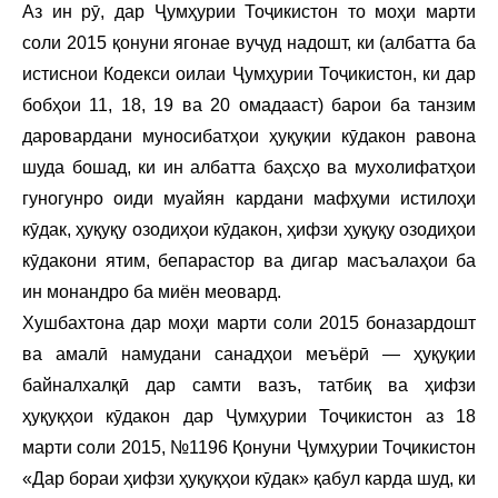
Аз ин рӯ, дар Ҷумҳурии Тоҷикистон то моҳи марти
соли 2015 қонуни ягонае вуҷуд надошт, ки (албатта ба
истиснои Кодекси оилаи Ҷумҳурии Тоҷикистон, ки дар
бобҳои 11, 18, 19 ва 20 омадааст) барои ба танзим
даровардани муносибатҳои ҳуқуқии кӯдакон равона
шуда бошад, ки ин албатта баҳсҳо ва мухолифатҳои
гуногунро оиди муайян кардани мафҳуми истилоҳи
кӯдак, ҳуқуқу озодиҳои кӯдакон, ҳифзи ҳуқуқу озодиҳои
кӯдакони ятим, бепарастор ва дигар масъалаҳои ба
ин монандро ба миён меовард.
Хушбахтона дар моҳи марти соли 2015 боназардошт
ва амалӣ намудани санадҳои меъёрӣ — ҳуқуқии
байналхалқӣ дар самти вазъ, татбиқ ва ҳифзи
ҳуқуқҳои кӯдакон дар Ҷумҳурии Тоҷикистон аз 18
марти соли 2015, №1196 Қонуни Ҷумҳурии Тоҷикистон
«Дар бораи ҳифзи ҳуқуқҳои кӯдак» қабул карда шуд, ки