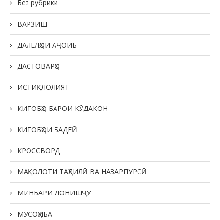
Без рубрики
ВАРЗИШ
ДАЛЕЛҲОИ АҶОИБ
ДАСТОВАРҲО
ИСТИҚЛОЛИЯТ
КИТОБҲО БАРОИ КӮДАКОН
КИТОБҲОИ БАДЕӢ
КРОССВОРД
МАҚОЛОТИ ТАҲЛИЛӢ ВА НАЗАРПУРСӢ
МИНБАРИ ДОНИШҶӮ
МУСОҲИБА