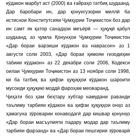
кӯдакон марбут аст (2000) ва ғайраҳо татбиқ шудаанд.
Дар баробари ин, дар қонунгузории миллӣ ба
истиснои Конститутсияи Ҷумҳурии Тоҷикистон боз дар
ин самт як қатор санадҳои меъёрӣ — ҳуқуқӣ қабул
шудаанд, аз ҷумла Қонунҳои Ҷумҳурии Тоҷикистон
«Дар бораи варзиши кӯдакон ва наврасон» аз 1
августи соли 2003, «Дар бораи ҳимояи ғизодиҳии
табиии кӯдакон» аз 22 декабри соли 2006, Кодекси
оилаи Ҷумҳурии Тоҷикистон аз 13 ноябри соли 1998,
ки ба татбиқ ва ҳифзи ҳуқуқҳои кӯдакон шароити
мусоиди ҳуқуқию моддӣ фароҳам меоваранд.
Ҷиҳати боз ҳам беҳтару хубтар намудани раванди
таълиму тарбияи кӯдакон ва ҳифзи ҳуқуқҳои онҳо аз
ҳамагуна зӯроварии хонаводагӣ дар кишвар қонунҳо
«Дар бораи масъулияти падару модар дар таълиму
тарбияи фарзанд» ва «Дар бораи пешгирии зӯроварӣ