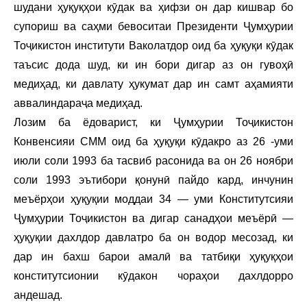
шудани ҳуқуқҳои кӯдак ва ҳифзи он дар кишвар бо
супориш ва саҳми бевоситаи Президенти Ҷумҳурии
Тоҷикистон институти Ваколатдор оид ба ҳуқуқи кӯдак
таъсис дода шуд, ки ин бори дигар аз он гувоҳӣ
медиҳад, ки давлату ҳукумат дар ин самт аҳамияти
аввалиндараҷа медиҳад.
Лозим ба ёдоварист, ки Ҷумҳурии Тоҷикистон
Конвенсияи СММ оид ба ҳуқуқи кӯдакро аз 26 -уми
июли соли 1993 ба тасвиб расонида ва он 26 ноябри
соли 1993 эътибори қонунӣ пайдо кард, инчунин
меъёрҳои ҳуқуқии моддаи 34 — уми Конститутсияи
Ҷумҳурии Тоҷикистон ва дигар санадҳои меъёрӣ —
ҳуқуқии дахлдор давлатро ба он водор месозад, ки
дар ин бахш барои амалӣ ва татбиқи ҳуқуқҳои
конститутсионии кӯдакон чораҳои дахлдорро
андешад.