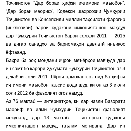
Тоҷикистон “Дар бораи ҳифзи иҷтимоии маъюбон”,
“Дар бораи маориф”, Кодекси шаҳрсозии Ҷумҳурии
Тоҷикистон ва Консепсияи миллии таҳсилоти фарогир
(инклюзивӣ) барои кӯдакони имконияташон маҳдуд
дар Ҷумҳурии Тоҷикистон барои солҳои 2011 — 2015
ва дигар санадҳо ва барномаҳои давлатӣ инъикос
ёфтаанд.
Баҳри ба роҳ мондани иҷрои меъёрҳои мавҷуда дар
ин самт бо қарори Ҳукумати Ҷумҳурии Тоҷикистон аз 3
декабри соли 2011 Шӯрои ҳамоҳангсоз оид ба ҳифзи
иҷтимоии маъюбон таъсис дода шуд, ки он аз 3 июли
соли 2012 ба фаъолият оғоз намуд.
Аз 76 мактаб — интернатҳое, ки дар назди Вазорати
маориф ва илми Ҷумҳурии Тоҷикистон фаъолият
мекунанд, дар 13 мактаб — интернат кӯдакони
имконияташон маҳдуд таълим мегиранд. Дар ин