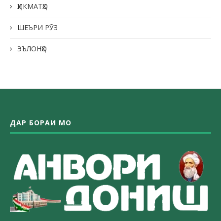
ҲИКМАТҲО
ШЕЪРИ РӮЗ
ЭЪЛОНҲО
ДАР БОРАИ МО