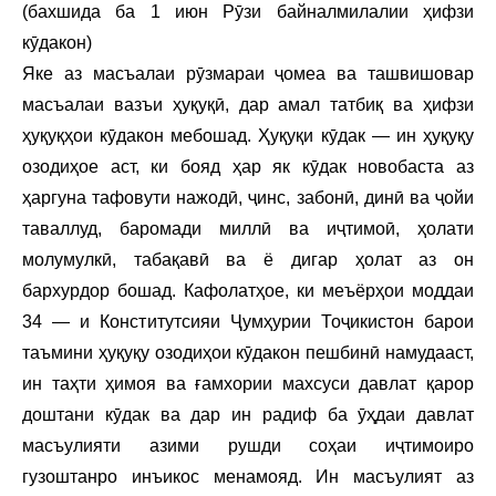
(бахшида ба 1 июн Рӯзи байналмилалии ҳифзи
кӯдакон)
Яке аз масъалаи рӯзмараи ҷомеа ва ташвишовар
масъалаи вазъи ҳуқуқӣ, дар амал татбиқ ва ҳифзи
ҳуқуқҳои кӯдакон мебошад. Ҳуқуқи кӯдак — ин ҳуқуқу
озодиҳое аст, ки бояд ҳар як кӯдак новобаста аз
ҳаргуна тафовути нажодӣ, ҷинс, забонӣ, динӣ ва ҷойи
таваллуд, баромади миллӣ ва иҷтимоӣ, ҳолати
молумулкӣ, табақавӣ ва ё дигар ҳолат аз он
бархурдор бошад. Кафолатҳое, ки меъёрҳои моддаи
34 — и Конститутсияи Ҷумҳурии Тоҷикистон барои
таъмини ҳуқуқу озодиҳои кӯдакон пешбинӣ намудааст,
ин таҳти ҳимоя ва ғамхории махсуси давлат қарор
доштани кӯдак ва дар ин радиф ба ӯҳдаи давлат
масъулияти азими рушди соҳаи иҷтимоиро
гузоштанро инъикос менамояд. Ин масъулият аз