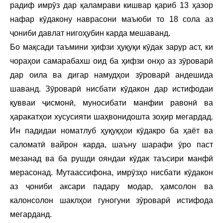
радиф имрӯз дар қаламрави кишвар қариб 13 ҳазор
нафар кӯдакону наврасони маъюби то 18 сола аз
ҷониби давлат нигоҳубин карда мешаванд.
Бо мақсади таъмини ҳифзи ҳуқуқи кӯдак зарур аст, ки
чораҳои самарабахш оид ба ҳифзи онҳо аз зӯроварӣ
дар оила ва дигар намудҳои зӯроварӣ андешида
шаванд. Зӯроварӣ нисбати кӯдакон дар истифодаи
қувваи ҷисмонӣ, муносибати манфии равонӣ ва
ҳаракатҳои хусусияти шаҳвонидошта зоҳир мегардад.
Ин падидаи номатлуб ҳуқуқҳои кӯдакро ба ҳаёт ва
саломатӣ вайрон карда, шаъну шарафи ӯро паст
мезанад ва ба рушди ояндаи кӯдак таъсири манфӣ
мерасонад. Мутаассифона, имрӯзҳо нисбати кӯдакон
аз ҷониби аксари падару модар, ҳамсолон ва
калонсолон шаклҳои гуногуни зӯроварӣ истифода
мегарданд.