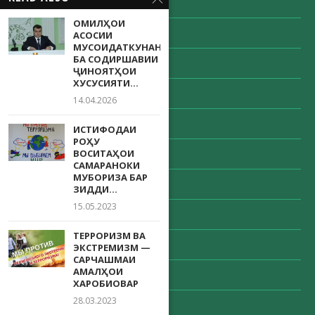
Август 2022
ОМИЛҲОИ
Июнь 2022
АСОСИИ
МУСОИДАТКУНАНДА
БА СОДИРШАВИИ
Май 2022
ҶИНОЯТҲОИ
ХУСУСИЯТИ...
Апрель 2022
14.04.2026
Март 2022
ИСТИФОДАИ
РОҲУ
ВОСИТАҲОИ
Февраль 2022
САМАРАНОКИ
МУБОРИЗА БАР
Январь 2022
ЗИДДИ...
15.05.2023
Декабрь 2021
ТЕРРОРИЗМ ВА
Ноябрь 2021
ЭКСТРЕМИЗМ —
САРЧАШМАИ
АМАЛҲОИ
Октябрь 2021
ХАРОБИОВАР
28.03.2023
Сентябрь 2021