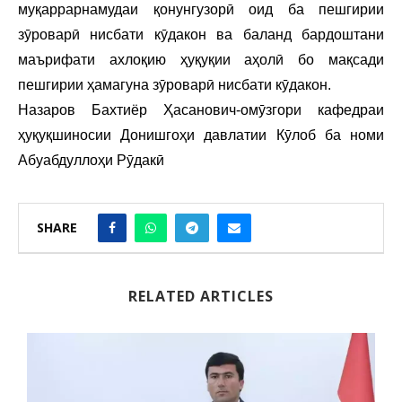
муқаррарнамудаи қонунгузорӣ оид ба пешгирии
зӯроварӣ нисбати кӯдакон ва баланд бардоштани
маърифати ахлоқию ҳуқуқии аҳолӣ бо мақсади
пешгирии ҳамагуна зӯроварӣ нисбати кӯдакон.
Назаров Бахтиёр Ҳасанович-омӯзгори кафедраи
ҳуқуқшиносии Донишгоҳи давлатии Кӯлоб ба номи
Абуабдуллоҳи Рӯдакӣ
SHARE
RELATED ARTICLES