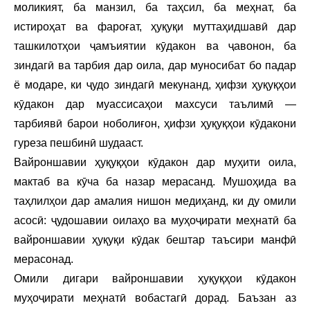
моликият, ба манзил, ба таҳсил, ба меҳнат, ба
истироҳат ва фароғат, ҳуқуқи муттаҳидшавӣ дар
ташкилотҳои ҷамъиятии кӯдакон ва ҷавонон, ба
зиндагӣ ва тарбия дар оила, дар муносибат бо падар
ё модаре, ки ҷудо зиндагӣ мекунанд, ҳифзи ҳуқуқҳои
кӯдакон дар муассисаҳои махсуси таълимӣ —
тарбиявӣ барои ноболиғон, ҳифзи ҳуқуқҳои кӯдакони
гуреза пешбинӣ шудааст.
Вайроншавии ҳуқуқҳои кӯдакон дар муҳити оила,
мактаб ва кӯча ба назар мерасанд. Мушоҳида ва
таҳлилҳои дар амалия нишон медиҳанд, ки ду омили
асосӣ: ҷудошавии оилаҳо ва муҳоҷирати меҳнатӣ ба
вайроншавии ҳуқуқи кӯдак бештар таъсири манфӣ
мерасонад.
Омили дигари вайроншавии ҳуқуқҳои кӯдакон
муҳоҷирати меҳнатӣ вобастагӣ дорад. Баъзан аз