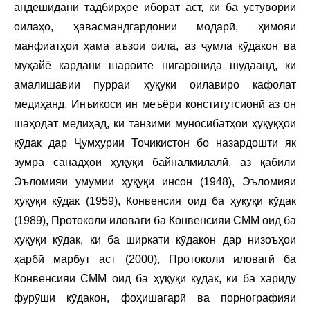
андешидани тадбирҳое иборат аст, ки ба устувории
оилаҳо, ҳавасмандгардонии модарӣ, ҳимояи
манфиатҳои ҳама аъзои оила, аз ҷумла кӯдакон ва
муҳайё кардани шароите нигаронида шудаанд, ки
амалишавии пурраи ҳуқуқи оилавиро кафолат
медиҳанд. Инъикоси ин меъёри конститутсионӣ аз он
шаҳодат медиҳад, ки танзими муносибатҳои ҳуқуқҳои
кӯдак дар Ҷумҳурии Тоҷикистон бо назардошти як
зумра санадҳои ҳуқуқи байналмилалӣ, аз қабили
Эъломияи умумии ҳуқуқи инсон (1948), Эъломияи
ҳуқуқи кӯдак (1959), Конвенсия оид ба ҳуқуқи кӯдак
(1989), Протоколи иловагӣ ба Конвенсияи СММ оид ба
ҳуқуқи кӯдак, ки ба ширкати кӯдакон дар низоъҳои
ҳарбӣ марбут аст (2000), Протоколи иловагӣ ба
Конвенсияи СММ оид ба ҳуқуқи кӯдак, ки ба хариду
фурӯши кӯдакон, фоҳишагарӣ ва порнографияи