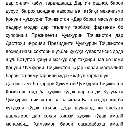
дар оила» қабул гардидаанд. Дар ин радиф, барои
дуруст ба роҳ мондани назорат ва татбиқи механизми
Қонуни Ҷумҳурии Тоҷикистон «Дар бораи масъулияти
падару модар дар таълиму тарбияи фарзанд» бо
супориши Президенти Ҷумҳурии Тоҷикистон дар
Дастгоҳи иҷроияи Президенти Ҷумҳурии Тоҷикистон
воҳиди нави сохторӣ шуъбаи ҳуқуқи кӯдак таъсис дода
шуд. Баъдтар қонуни мазкур дар таҳрири нав бо номи
Қонуни Ҷумҳурии Тоҷикистон «Дар бораи масъулият
барои таълиму тарбияи кӯдак» қабул карда шуд.
Дар ин самт бо қарори Ҳукумати Ҷумҳурии Тоҷикистон
Комиссия оид ба ҳуқуқи кӯдак дар назди Ҳукумати
Ҷумҳурии Тоҷикистон ва вазифаи Ваколатдор оид ба
ҳуқуқҳои кӯдак таъсис дода шудаанд, ки сиёсати
давлатиро дар соҳаи ҳифзи ҳуқуқи кӯдак амалӣ
менамояд. Ҳамзамон барои самарабахш амалӣ