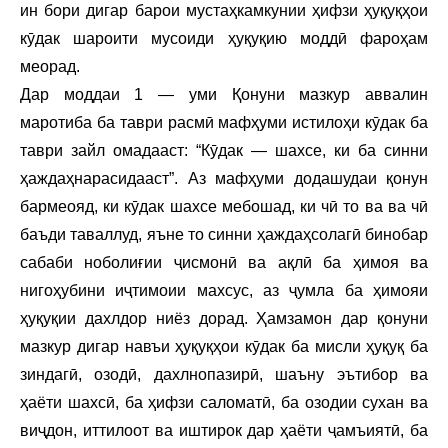
ин бори дигар барои мустаҳкамкунии ҳифзи ҳуқуқҳои
кӯдак шароити мусоиди ҳуқуқию моддӣ фароҳам
меорад.
Дар моддаи 1 — уми Қонуни мазкур аввалин
маротиба ба таври расмӣ мафҳуми истилоҳи кӯдак ба
таври зайл омадааст: “Кӯдак — шахсе, ки ба синни
ҳаждаҳнарасидааст”. Аз мафҳуми додашудаи қонун
бармеояд, ки кӯдак шахсе мебошад, ки чӣ то ва ва чӣ
баъди таваллуд, яъне то синни ҳаждаҳсолагӣ бинобар
сабаби ноболиғии ҷисмонӣ ва ақлӣ ба ҳимоя ва
нигоҳубини иҷтимоии махсус, аз ҷумла ба ҳимояи
ҳуқуқии дахлдор ниёз дорад. Ҳамзамон дар қонуни
мазкур дигар навъи ҳуқуқҳои кӯдак ба мисли ҳуқуқ ба
зиндагӣ, озодӣ, дахлнопазирӣ, шаъну эътибор ва
ҳаёти шахсӣ, ба ҳифзи саломатӣ, ба озодии сухан ва
виҷдон, иттилоот ва иштирок дар ҳаёти ҷамъиятӣ, ба