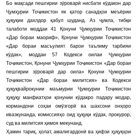
Бо мақсади пешгирии зӯроварӣ нисбати кӯдакон дар
Ҷумҳурии Тоҷикистон як қатор санадҳои меъёрии
ҳуқуқии дахлдор қабул шуданд. Аз ҷумла, тибқи
талаботи моддаи 41 Қонуни Ҷумҳурии Тоҷикистон
«Дар бораи маориф», Қонуни Ҷумҳурии Тоҷикистон
«Дар бораи масъулият барои таълиму тарбияи
кӯдак», моддаи 57 Кодекси оилаи Ҷумҳурии
Тоҷикистон, Қонуни Ҷумҳурии Тоҷикистон «Дар бораи
пешгирии зӯроварӣ дар оила» Қонуни Ҷумҳурии
Тоҷикистон «Дар бораи милитсия» ва Кодекси
ҳуқуқвайрокунии маъмурии Ҷумҳурии Тоҷикистон
ҳуқуқу манфиатҳои қонунии кӯдакро падару модар,
кормандони соҳаи омӯзгорӣ ва шахсони онҳоро
ивазкунанда, комиссияҳо оид ҳуқуқи кӯдак, прокурор,
суд ва милитсия ҳимоя мекунанд.
Ҳамин тариқ, ҳолат, амалигардонӣ ва ҳифзи ҳуқуқҳои