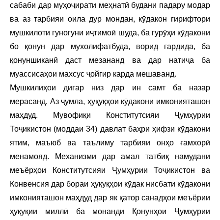
сабаби дар муҳоҷирати меҳнатӣ будани падару модар
ва аз тарбияи оила дур мондан, кӯдакон гирифтори
мушкилоти гуногуни иҷтимоӣ шуда, ба гурӯҳи кӯдакони
бо қонун дар мухолифатбуда, ворид гардида, ба
қонуншиканӣ даст мезананд ва дар натиҷа ба
муассисаҳои махсус ҷойгир карда мешаванд.
Мушкилиҳои дигар низ дар ин самт ба назар
мерасанд. Аз ҷумла, ҳуқуқҳои кӯдакони имконияташон
маҳдуд. Мувофиқи Конститутсияи Ҷумҳурии
Тоҷикистон (моддаи 34) давлат баҳри ҳифзи кӯдакони
ятим, маъюб ва таълиму тарбияи онҳо ғамхорӣ
менамояд. Механизми дар амал татбиқ намудани
меъёрҳои Конститутсияи Ҷумҳурии Тоҷикистон ва
Конвенсия дар бораи ҳуқуқҳои кӯдак нисбати кӯдакони
имконияташон маҳдуд дар як қатор санадҳои меъёрии
ҳуқуқии миллӣ ба монанди Қонунҳои Ҷумҳурии