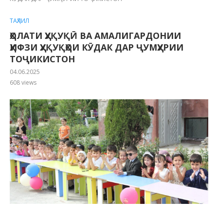
ТАҲЛИЛ
ҲОЛАТИ ҲУҚУҚӢ ВА АМАЛИГАРДОНИИ
ҲИФЗИ ҲУҚУҚҲОИ КӮДАК ДАР ҶУМҲУРИИ
ТОҶИКИСТОН
04.06.2025
608
views