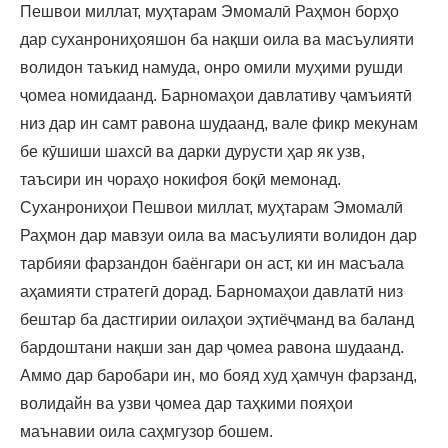
Пешвои миллат, муҳтарам Эмомалӣ Раҳмон борҳо
дар суханрониҳояшон ба нақши оила ва масъулияти
волидон таъкид намуда, онро омили муҳими рушди
ҷомеа номидаанд. Барномаҳои давлативу ҷамъиятӣ
низ дар ин самт равона шудаанд, вале фикр мекунам
бе кӯшиши шахсӣ ва дарки дурусти ҳар як узв,
таъсири ин чораҳо нокифоя боқӣ мемонад.
Суханрониҳои Пешвои миллат, муҳтарам Эмомалӣ
Раҳмон дар мавзуи оила ва масъулияти волидон дар
тарбияи фарзандон баёнгари он аст, ки ин масъала
аҳамияти стратегӣ дорад. Барномаҳои давлатӣ низ
бештар ба дастгирии оилаҳои эҳтиёҷманд ва баланд
бардоштани нақши зан дар ҷомеа равона шудаанд.
Аммо дар баробари ин, мо бояд худ ҳамчун фарзанд,
волидайн ва узви ҷомеа дар таҳкими пояҳои
маънавии оила саҳмгузор бошем.