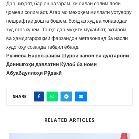
Дар ниҳоят, бар он назарам, ки оилаи солим пояи
ҷомеаи солим аст. Агар мо мехоҳем миллати устувору
пешрафтае дошта бошем, бояд аз худ ва хонаводаи
худ оғоз кунем. Танҳо дар муҳити муҳаббат, эҳтиром
ва ҳамдигарфаҳмӣ фарзандон метавонанд ба насли
худогоҳу созанда табдил ёбанд.
Рӯзиева Барно-раиси Шурои занон ва духтарони
Донишгоҳи давлатии Кӯлоб ба номи
Абуабдуллоҳи Рӯдакӣ
SHARE
RELATED ARTICLES