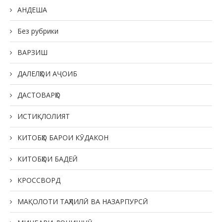
АНДЕША
Без рубрики
ВАРЗИШ
ДАЛЕЛҲОИ АҶОИБ
ДАСТОВАРҲО
ИСТИҚЛОЛИЯТ
КИТОБҲО БАРОИ КӮДАКОН
КИТОБҲОИ БАДЕӢ
КРОССВОРД
МАҚОЛОТИ ТАҲЛИЛӢ ВА НАЗАРПУРСӢ