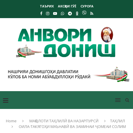
ТАЪРИХ
АКСҲОИ ГӮЁ
СУРОҒА
Home
МАҚОЛОТИ ТАҲЛИЛӢ ВА НАЗАРПУРСӢ
ТАҲЛИЛ
ОИЛА-ТАКЯГОҲИ МАЪНАВӢ ВА ЗАМИНАИ ҶОМЕАИ СОЛИМ