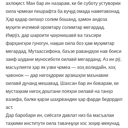
ахлоқист. Ман бар ин назарам, ки бе суботу устувории
оила ҷомеаи пешрафта ба вуҷуд омада наметавонад.
Ҳар қадар оилаҳо солим бошанд, ҳамон андоза
муҳити иҷтимоӣ оромтару солимтар мегардад.
Имрӯз, дар шароити ҷаҳонишавӣ ва таъсири
фарҳангҳои гуногун, нақши оила боз ҳам муҳимтар
мегардад. Мутаассифона, баъзе равандҳои нав боиси
заиф шудани муносиботи оилавӣ мегарданд. Аз ин рӯ,
масъулияти ҳар як узви ҷомеа — хоҳ волидайн, хоҳ
ҷавонон — дар нигоҳдории арзишҳои маънавии
оилавӣ дучанд мешавад. Шахсан бар ин боварам, ки
мустаҳкам нигоҳ доштани пояҳои оилавӣ на танҳо
вазифа, балки қарзи шаҳрвандии ҳар фарди бедордил
аст.
Дар баробари ин, сиёсати давлат низ ба масъалаи
таҳкими институти оила таваҷҷуҳи хос зоҳир мекунад.