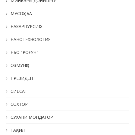
МИНБАРИ ДОНИШҶӮ
МУСОҲИБА
НАЗАРПУРСИҲО
НАНОТЕХНОЛОГИЯ
НБО "РОҒУН"
ОЗМУНҲО
ПРЕЗИДЕНТ
СИЁСАТ
СОХТОР
СУХАНИ МОНДАГОР
ТАҲЛИЛ