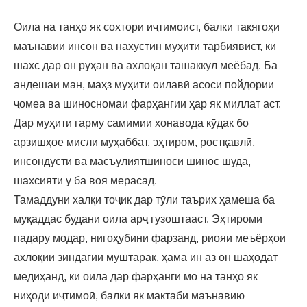
Оила на танҳо як сохтори иҷтимоист, балки такягоҳи
маънавии инсон ва нахустин муҳити тарбиявист, ки
шахс дар он рӯҳан ва ахлоқан ташаккул меёбад. Ба
андешаи ман, маҳз муҳити оилавӣ асоси пойдории
ҷомеа ва шиносномаи фарҳангии ҳар як миллат аст.
Дар муҳити гарму самимии хонавода кӯдак бо
арзишҳое мисли муҳаббат, эҳтиром, ростқавлӣ,
инсондӯстӣ ва масъулиятшиносӣ шинос шуда,
шахсияти ӯ ба воя мерасад.
Тамаддуни халқи тоҷик дар тӯли таърих ҳамеша ба
муқаддас будани оила арҷ гузоштааст. Эҳтироми
падару модар, нигоҳубини фарзанд, риояи меъёрҳои
ахлоқии зиндагии муштарак, ҳама ин аз он шаҳодат
медиҳанд, ки оила дар фарҳанги мо на танҳо як
ниҳоди иҷтимоӣ, балки як мактаби маънавию