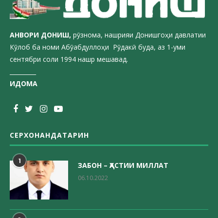
АНВОРИ ДОН
ИШ,
рӯзнома, нашрияи Донишгоҳи давлатии
Кӯлоб ба номи Абӯабдуллоҳи Рӯдакӣ буда, аз 1-уми
сентябри соли 1994 нашр мешавад.
_________
ИДОМА
СЕРХОНАНДАТАРИН
1
ЗАБОН – ҲАСТИИ МИЛЛАТ
06.10.2022