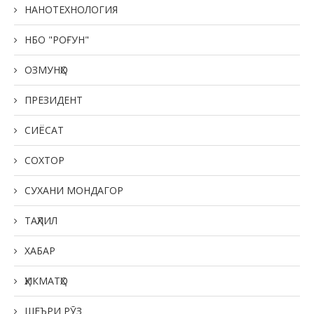
НАНОТЕХНОЛОГИЯ
НБО "РОҒУН"
ОЗМУНҲО
ПРЕЗИДЕНТ
СИЁСАТ
СОХТОР
СУХАНИ МОНДАГОР
ТАҲЛИЛ
ХАБАР
ҲИКМАТҲО
ШЕЪРИ РӮЗ