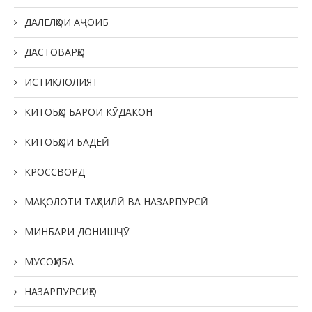
ДАЛЕЛҲОИ АҶОИБ
ДАСТОВАРҲО
ИСТИҚЛОЛИЯТ
КИТОБҲО БАРОИ КӮДАКОН
КИТОБҲОИ БАДЕӢ
КРОССВОРД
МАҚОЛОТИ ТАҲЛИЛӢ ВА НАЗАРПУРСӢ
МИНБАРИ ДОНИШҶӮ
МУСОҲИБА
НАЗАРПУРСИҲО