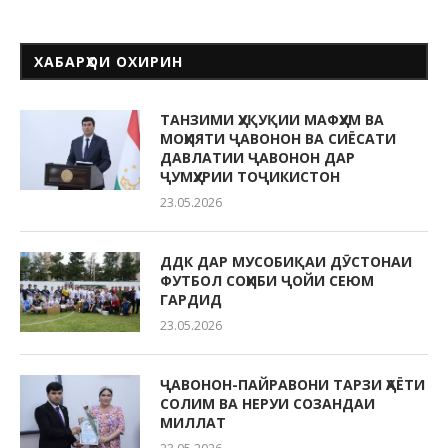
ХАБАРҲОИ ОХИРИН
ТАНЗИМИ ҲУҚУҚИИ МАФҲУМ ВА
МОҲИЯТИ ҶАВОНОН ВА СИЁСАТИ
ДАВЛАТИИ ҶАВОНОН ДАР
ҶУМҲУРИИ ТОҶИКИСТОН
23.05.2026
ДДК ДАР МУСОБИҚАИ ДӮСТОНАИ
ФУТБОЛ СОҲИБИ ҶОЙИ СЕЮМ
ГАРДИД
23.05.2026
ҶАВОНОН-ПАЙРАВОНИ ТАРЗИ ҲАЁТИ
СОЛИМ ВА НЕРУИ СОЗАНДАИ
МИЛЛАТ