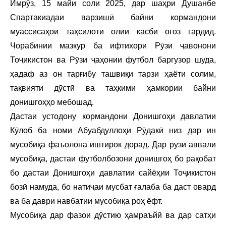
Имрӯз, 15 майи соли 2025, дар шаҳри Душанбе
Спартакиадаи варзишӣ байни кормандони
муассисаҳои таҳсилоти олии касбӣ оғоз гардид.
Чорабинии мазкур ба ифтихори Рӯзи ҷавонони
Тоҷикистон ва Рӯзи ҷаҳонии футбол баргузор шуда,
ҳадаф аз он тарғибу ташвиқи тарзи ҳаёти солим,
тақвияти дӯстӣ ва таҳкими ҳамкории байни
донишгоҳҳо мебошад.
Дастаи устодону кормандони Донишгоҳи давлатии
Кӯлоб ба номи Абуабдуллоҳи Рӯдакӣ низ дар ин
мусобиқа фаъолона иштирок дорад. Дар рӯзи аввали
мусобиқа, дастаи футболбозони донишгоҳ бо рақобат
бо дастаи Донишгоҳи давлатии сайёҳии Тоҷикистон
бозӣ намуда, бо натиҷаи мусбат ғалаба ба даст овард
ва ба даври навбатии мусобиқа роҳ ёфт.
Мусобиқа дар фазои дӯстию ҳамраъйӣ ва дар сатҳи