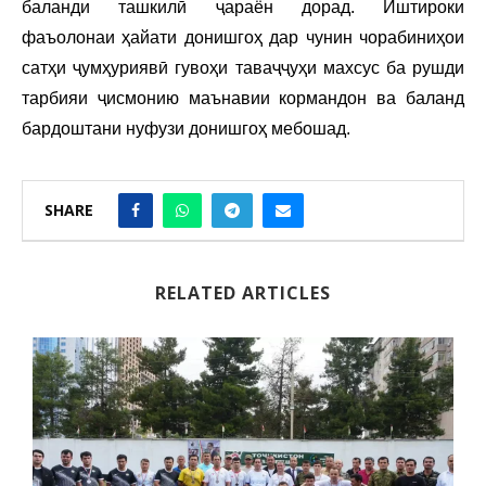
баланди ташкилӣ ҷараён дорад. Иштироки
фаъолонаи ҳайати донишгоҳ дар чунин чорабиниҳои
сатҳи ҷумҳуриявӣ гувоҳи таваҷҷуҳи махсус ба рушди
тарбияи ҷисмонию маънавии кормандон ва баланд
бардоштани нуфузи донишгоҳ мебошад.
SHARE
RELATED ARTICLES