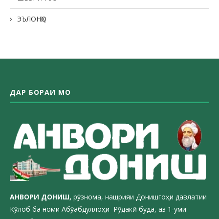
ЭЪЛОНҲО
ДАР БОРАИ МО
АНВОРИ ДОН
ИШ,
рӯзнома, нашрияи Донишгоҳи давлатии
Кӯлоб ба номи Абӯабдуллоҳи Рӯдакӣ буда, аз 1-уми