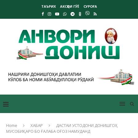
ТАЪРИХ
АКСҲОИ ГӮЁ
СУРОҒА
Home
ХАБАР
ДАСТАИ УСТОДОНИ ДОНИШГОҲ
МУСОБИҚАРО БО ҒАЛАБА ОҒОЗ НАМУДАНД