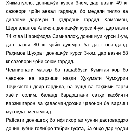
Ҳикматулло, донишҷӯи курси 3-юм, дар вазни 49 кг
сазовори ҷойи аввал гардида, бо медали тилло ва
дипломи дараҷаи 1 қадрдонӣ гардид. Ҳамзамон,
Шерпалангов Алиҷон, донишҷӯи курси 4-ум, дар вазни
74 кг ва Шарифзода Самиаллоҳ, донишҷӯи курси 1-ум,
дар вазни 80 кг ҷойи дуюмро ба даст оварданд.
Раҳимов Шуҳрат, донишҷӯи курси 3-юм, дар вазни 58
кг сазовори ҷойи сеюм гардид.
Чемпионати мазкур бо ташаббуси Кумитаи кор бо
ҷавонон ва варзиши назди Ҳукумати Ҷумҳурии
Тоҷикистон доир гардида, ба рушд ва таҳкими тарзи
ҳаёти солим, баланд бардоштани сатҳи касбияти
варзишгарон ва ҳавасмандсозии ҷавонон ба варзиш
мусоидат менамояд.
Раёсати донишгоҳ бо ифтихор аз чунин дастовардҳо
донишҷӯёни ғолибро табрик гуфта, ба онҳо дар ҷодаи