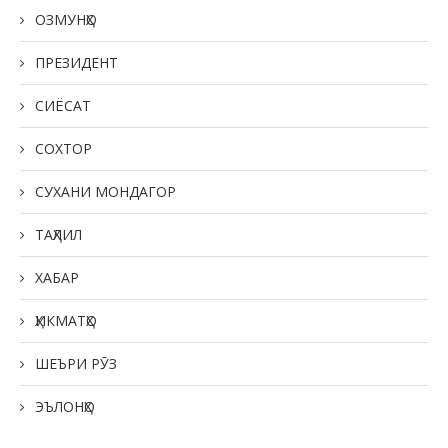
ОЗМУНҲО
ПРЕЗИДЕНТ
СИЁСАТ
СОХТОР
СУХАНИ МОНДАГОР
ТАҲЛИЛ
ХАБАР
ҲИКМАТҲО
ШЕЪРИ РӮЗ
ЭЪЛОНҲО