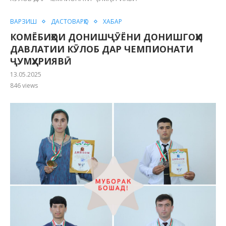
ВАРЗИШ
ДАСТОВАРҲО
ХАБАР
КОМЁБИҲОИ ДОНИШҶӮЁНИ ДОНИШГОҲИ
ДАВЛАТИИ КӮЛОБ ДАР ЧЕМПИОНАТИ
ҶУМҲУРИЯВӢ
13.05.2025
846
views