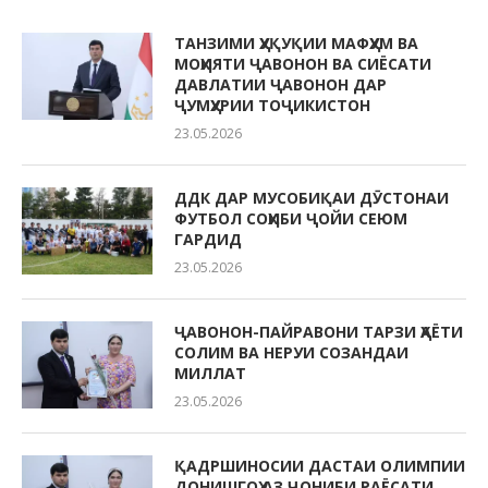
ТАНЗИМИ ҲУҚУҚИИ МАФҲУМ ВА
МОҲИЯТИ ҶАВОНОН ВА СИЁСАТИ
ДАВЛАТИИ ҶАВОНОН ДАР
ҶУМҲУРИИ ТОҶИКИСТОН
23.05.2026
ДДК ДАР МУСОБИҚАИ ДӮСТОНАИ
ФУТБОЛ СОҲИБИ ҶОЙИ СЕЮМ
ГАРДИД
23.05.2026
ҶАВОНОН-ПАЙРАВОНИ ТАРЗИ ҲАЁТИ
СОЛИМ ВА НЕРУИ СОЗАНДАИ
МИЛЛАТ
23.05.2026
ҚАДРШИНОСИИ ДАСТАИ ОЛИМПИИ
ДОНИШГОҲ АЗ ҶОНИБИ РАЁСАТИ