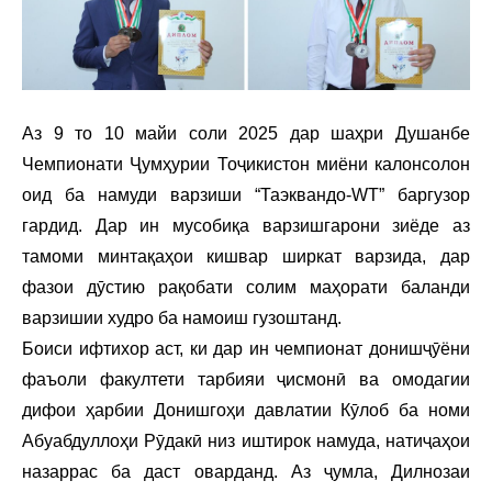
Аз 9 то 10 майи соли 2025 дар шаҳри Душанбе
Чемпионати Ҷумҳурии Тоҷикистон миёни калонсолон
оид ба намуди варзиши “Таэквандо-WT” баргузор
гардид. Дар ин мусобиқа варзишгарони зиёде аз
тамоми минтақаҳои кишвар ширкат варзида, дар
фазои дӯстию рақобати солим маҳорати баланди
варзишии худро ба намоиш гузоштанд.
Боиси ифтихор аст, ки дар ин чемпионат донишҷӯёни
фаъоли факултети тарбияи ҷисмонӣ ва омодагии
дифои ҳарбии Донишгоҳи давлатии Кӯлоб ба номи
Абуабдуллоҳи Рӯдакӣ низ иштирок намуда, натиҷаҳои
назаррас ба даст оварданд. Аз ҷумла, Дилнозаи