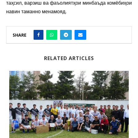
таҳсил, варзиш ва фаъолиятҳои минбаъда комёбиҳои
навин таманно менамояд.
SHARE
RELATED ARTICLES