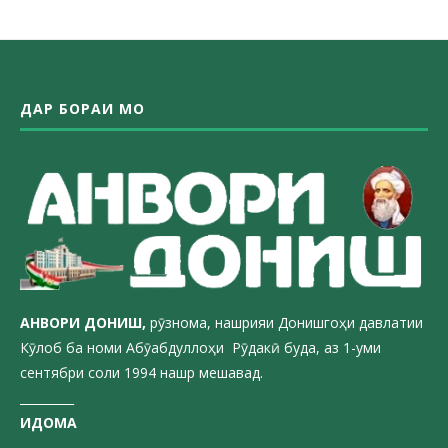
ДАР БОРАИ МО
АНВОРИ ДОН
ИШ,
рӯзнома, нашрияи Донишгоҳи давлатии
Кӯлоб ба номи Абӯабдуллоҳи Рӯдакӣ буда, аз 1-уми
сентябри соли 1994 нашр мешавад.
_________
ИДОМА