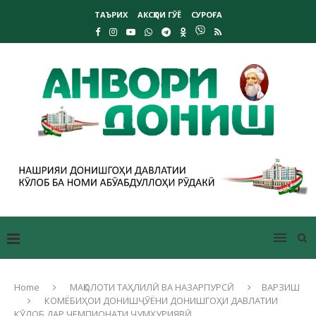
ТАЪРИХ
АКСҲОИ ГӮЁ
СУРОҒА
Home
МАҚОЛОТИ ТАҲЛИЛӢ ВА НАЗАРПУРСӢ
ВАРЗИШ
КОМЁБИҲОИ ДОНИШҶӮЁНИ ДОНИШГОҲИ ДАВЛАТИИ
КӮЛОБ ДАР ЧЕМПИОНАТИ ҶУМҲУРИЯВӢ