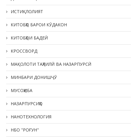
ИСТИҚЛОЛИЯТ
КИТОБҲО БАРОИ КӮДАКОН
КИТОБҲОИ БАДЕӢ
КРОССВОРД
МАҚОЛОТИ ТАҲЛИЛӢ ВА НАЗАРПУРСӢ
МИНБАРИ ДОНИШҶӮ
МУСОҲИБА
НАЗАРПУРСИҲО
НАНОТЕХНОЛОГИЯ
НБО "РОҒУН"