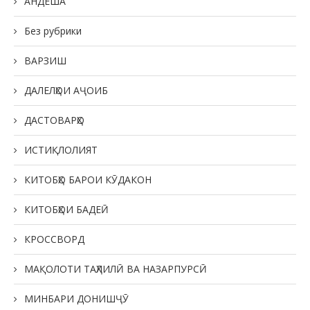
АНДЕША
Без рубрики
ВАРЗИШ
ДАЛЕЛҲОИ АҶОИБ
ДАСТОВАРҲО
ИСТИҚЛОЛИЯТ
КИТОБҲО БАРОИ КӮДАКОН
КИТОБҲОИ БАДЕӢ
КРОССВОРД
МАҚОЛОТИ ТАҲЛИЛӢ ВА НАЗАРПУРСӢ
МИНБАРИ ДОНИШҶӮ