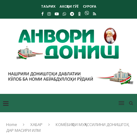
ТАЪРИХ
АКСҲОИ ГӮЁ
СУРОҒА
Home
ХАБАР
КОМЁБИҲОИ МУҲАССИЛИНИ ДОНИШГОҲ
ДАР МАСИРИ ИЛМ