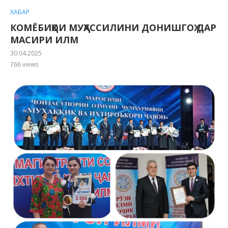
ХАБАР
КОМЁБИҲОИ МУҲАССИЛИНИ ДОНИШГОҲ ДАР
МАСИРИ ИЛМ
30.04.2025
766
views