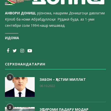
АНВОРИ ДОН
ИШ,
рӯзнома, нашрияи Донишгоҳи давлатии
Кӯлоб ба номи Абӯабдуллоҳи Рӯдакӣ буда, аз 1-уми
сентябри соли 1994 нашр мешавад.
_________
ИДОМА
СЕРХОНАНДАТАРИН
1
ЗАБОН – ҲАСТИИ МИЛЛАТ
06.10.2022
2
ЭҲТИРОМИ ПАДАРУ МОДАР