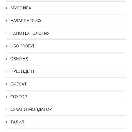
МУСОҲИБА
НАЗАРПУРСИҲО
НАНОТЕХНОЛОГИЯ
НБО "РОҒУН"
ОЗМУНҲО
ПРЕЗИДЕНТ
СИЁСАТ
СОХТОР
СУХАНИ МОНДАГОР
ТАҲЛИЛ