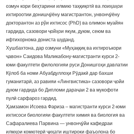
озмун кори беҳтарини илмию таҳқиқотӣ ва лоиҳаҳои
ихтироотии донишҷӯёну магистрантон, унвонҷӯёну
докторантон аз рўи ихтисос (PhD) ва олимон муайян
гардида, сазовори ҷойҳои якум, дуюм, сеюм ва
ифтихорнома дониста шуданд.
Хушбахтона, дар озмуни «Муҳаққиқ ва ихтироъкори
ҷавон» Саидова Маликабону-магистранти курси 2-
юми факултети филологияи руси Донишгоҳи давлатии
Кӯлоб ба номи Абуабдуллоҳи Рӯдакӣ дар бахши
гуманитарӣ, аз равияи «Лингвистика» сазовори ҷойи
дуюм гардида бо Дипломи дараҷаи 2 ва мукофоти
пулӣ сарфароз гардид.
Ҳамзамон Исоева Фариза – магистранти курси 2-юми
ихтисоси биологияи факултети химия ва биология ва
Сафаралиева Парвина — унвонҷӯйи кафедраи
илмҳои комютерӣ ҷиҳати иштироки фаъолона бо