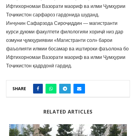
Ифтихорномаи Вазорати маориф ва илми Ҷумҳурии
Тоҷикистон сарфароз гардонида шуданд.
Инчунин Сафарзода Сироҷиддин — магистранти
курси дуюми факултети филологияи хориҷӣ низ дар
озмуни ҷумҳуриявии «Магистранти сол» барои
фаъолияти илмии босамар ва иштироки фаъолона бо
Ифтихорномаи Вазорати маориф ва илми Ҷумҳурии
Тоҷикистон қадрдонӣ гардид.
SHARE
RELATED ARTICLES