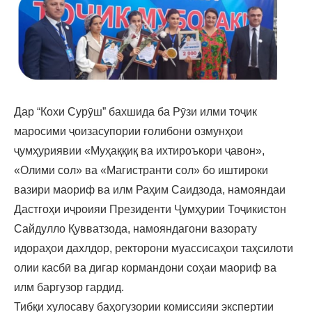
Дар “Кохи Сурӯш” бахшида ба Рӯзи илми тоҷик
маросими ҷоизасупории ғолибони озмунҳои
ҷумҳуриявии «Муҳаққиқ ва ихтироъкори ҷавон»,
«Олими сол» ва «Магистранти сол» бо иштироки
вазири маориф ва илм Раҳим Саидзода, намояндаи
Дастгоҳи иҷроияи Президенти Ҷумҳурии Тоҷикистон
Сайдулло Қувватзода, намояндагони вазорату
идораҳои дахлдор, ректорони муассисаҳои таҳсилоти
олии касбӣ ва дигар кормандони соҳаи маориф ва
илм баргузор гардид.
Тибқи хулосаву баҳогузории комиссияи экспертии