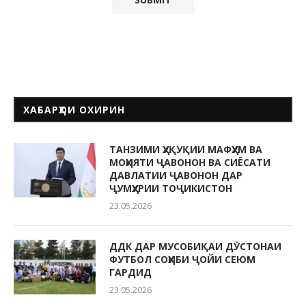
ХАБАРҲОИ ОХИРИН
ТАНЗИМИ ҲУҚУҚИИ МАФҲУМ ВА
МОҲИЯТИ ҶАВОНОН ВА СИЁСАТИ
ДАВЛАТИИ ҶАВОНОН ДАР
ҶУМҲУРИИ ТОҶИКИСТОН
23.05.2026
ДДК ДАР МУСОБИҚАИ ДӮСТОНАИ
ФУТБОЛ СОҲИБИ ҶОЙИ СЕЮМ
ГАРДИД
23.05.2026