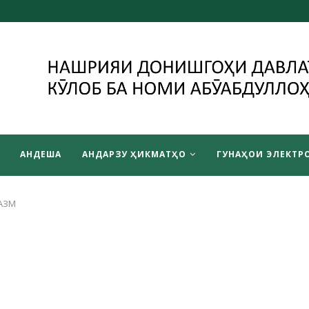
АНДЕША
АНДАРЗУ ҲИКМАТҲО
ГУНАҲОИ ЭЛЕКТРО
АЗМ