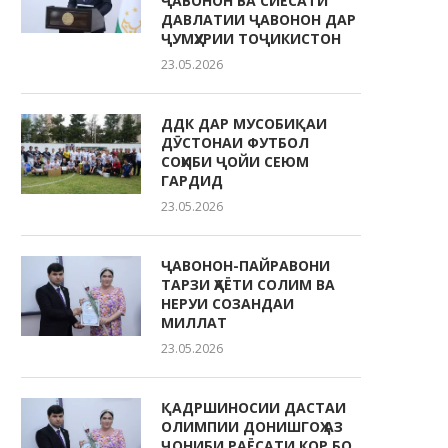
ҶАВОНОН ВА СИЁСАТИ
ДАВЛАТИИ ҶАВОНОН ДАР
ҶУМҲУРИИ ТОҶИКИСТОН
23.05.2026
ДДК ДАР МУСОБИҚАИ
ДӮСТОНАИ ФУТБОЛ
СОҲИБИ ҶОЙИ СЕЮМ
ГАРДИД
23.05.2026
ҶАВОНОН-ПАЙРАВОНИ
ТАРЗИ ҲАЁТИ СОЛИМ ВА
НЕРУИ СОЗАНДАИ
МИЛЛАТ
23.05.2026
ҚАДРШИНОСИИ ДАСТАИ
ОЛИМПИИ ДОНИШГОҲ АЗ
ҶОНИБИ РАЁСАТИ КОР БО