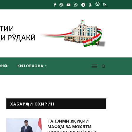
НӢ
КИТОБХОНА
ХАБАРҲОИ ОХИРИН
ТАНЗИМИ ҲУҚУҚИИ
МАФҲУМ ВА МОҲИЯТИ