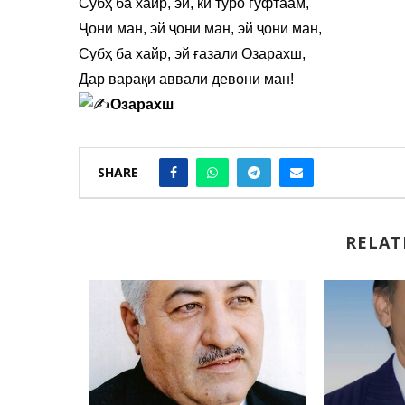
Субҳ ба хайр, эй, ки туро гуфтаам,
Ҷони ман, эй ҷони ман, эй ҷони ман,
Субҳ ба хайр, эй ғазали Озарахш,
Дар варақи аввали девони ман!
Озарахш
SHARE
RELAT