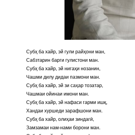
Субҳ ба хайр, эй гули райҳони ман,
Сабзтарин барги гулистони ман.
Субҳ ба хайр, эй нигаҳи нозанин,
Чашми дилу дидаи пазмони ман.
Субҳ ба хайр, эй зи саҳар тозатар,
Чашмаи ойинаи имони ман.
Субҳ ба хайр, эй нафаси гарми ишқ,
Хандаи хуршеди зарафшони ман.
Субҳ ба хайр, олиҳаи зиндагӣ,
Замзамаи нам-нами борони ман.