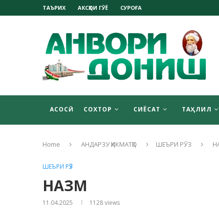
ТАЪРИХ
АКСҲОИ ГӮЁ
СУРОҒА
АСОСӢ
СОХТОР
СИЁСАТ
ТАҲЛИЛ
Home
АНДАРЗУ ҲИКМАТҲО
ШЕЪРИ РӮЗ
Н
ШЕЪРИ РӮЗ
НАЗМ
11.04.2025
1128
views