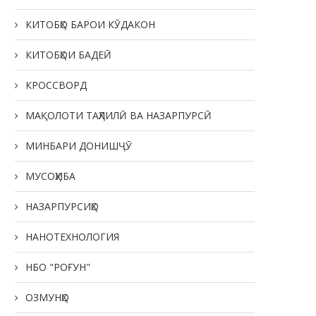
КИТОБҲО БАРОИ КӮДАКОН
КИТОБҲОИ БАДЕӢ
КРОССВОРД
МАҚОЛОТИ ТАҲЛИЛӢ ВА НАЗАРПУРСӢ
МИНБАРИ ДОНИШҶӮ
МУСОҲИБА
НАЗАРПУРСИҲО
НАНОТЕХНОЛОГИЯ
НБО "РОҒУН"
ОЗМУНҲО