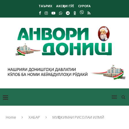
ТАЪРИХ
АКСҲОИ ГӮЁ
СУРОҒА
Home
ХАБАР
МУҲОКИМАИ РИСОЛАИ ИЛМӢ