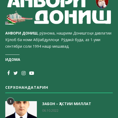
АНВОРИ ДОН
ИШ,
рӯзнома, нашрияи Донишгоҳи давлатии
Кӯлоб ба номи Абӯабдуллоҳи Рӯдакӣ буда, аз 1-уми
сентябри соли 1994 нашр мешавад.
_________
ИДОМА
СЕРХОНАНДАТАРИН
1
ЗАБОН – ҲАСТИИ МИЛЛАТ
06.10.2022