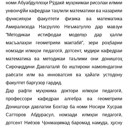
номи Абуабдуллоҳи Рӯдакӣ муҳокимаи рисолаи илмии
унвонҷӯйи кафедраи таҳлили математики ва назарияи
функсияҳои факултети физика ва математика
Амирализода Насрулло Неъматулло дар мавзуи
“Методикаи истифодаи моделҳо дар ҳалли
масъалаҳои геометрияи мактабӣ”, зери роҳбарии
номзади илмҳои педагогӣ, дотсент, мудири кафедраи
математика ва методикаи таълими они донишгоҳ
Сироҷиддини Давлаталӣ бо иштироки намояндагони
раёсати илм ва инноватсия ва ҳайати устодону
факултет баргузор гардид.
Дар рафти муҳокима доктори илмҳои педагогӣ,
профессори кафедраи алгебра ва геометрияи
Донишгоҳи давлатии Бохтар ба номи Носири Хусрав
Сатторов Абдурасул, номзади илмҳои педагогӣ,
дотсент Ниёзов Ҷонмаҳммад баромад намуда, ҳусну