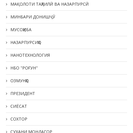
МАҚОЛОТИ ТАҲЛИЛӢ ВА НАЗАРПУРСӢ
МИНБАРИ ДОНИШҶӮ
МУСОҲИБА
НАЗАРПУРСИҲО
НАНОТЕХНОЛОГИЯ
НБО "РОҒУН"
ОЗМУНҲО
ПРЕЗИДЕНТ
СИЁСАТ
СОХТОР
СУХАНИ МОНДАГОР