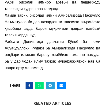
кубҳи рисолаи илмиро арзёбӣ ва пешниҳоду
тавсияҳои худро ироа карданд.
Ҳамин тариқ, рисолаи илмии Амирализода Насрулло
Неъматулло бо дар назардошти тавсияҳо анҷомёфта
ҳисобида шуда, барои муҳокимаи давраи навбатӣ
тавсия карда шуд.
Раёсати Донишгоҳи давлатии Кӯлоб ба номи
Абуабдуллоҳи Рӯдакӣ ба Амирализода Насрулло ва
роҳбари илмиаш барору комёбиҳо таманно намуда,
ба ӯ дар ҷодаи илму таҳқиқ мувафаққиятҳои нав ба
навро орзу менамояд.
SHARE
RELATED ARTICLES