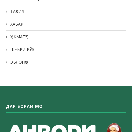
ТАҲЛИЛ
ХАБАР
ҲИКМАТҲО
ШЕЪРИ РӮЗ
ЭЪЛОНҲО
ДАР БОРАИ МО