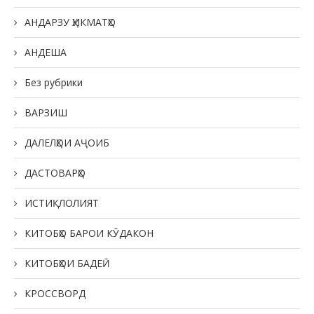
АНДАРЗУ ҲИКМАТҲО
АНДЕША
Без рубрики
ВАРЗИШ
ДАЛЕЛҲОИ АҶОИБ
ДАСТОВАРҲО
ИСТИҚЛОЛИЯТ
КИТОБҲО БАРОИ КӮДАКОН
КИТОБҲОИ БАДЕӢ
КРОССВОРД