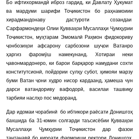
Бо ифтихормандӣ иброз гардид, ки Давлату Ҳукумат
ва мардуми шарифи Тоҷикистон бо раҳнамоиии
хирадмандонаву дастуроти созандаи
Сарфармондеҳи Олии Қувваҳои Мусаллаҳи Ҷумҳурии
Тоҷикистон, муҳтарам Эмомалӣ Раҳмон фидокориву
ҷонбозиҳои афсарону сарбозони шуҷои Ватанро
ҳаргиз фаромӯш намекунанд. Хотираи неки
ҷавонмардонеро, ки барои барқарор намудани сохти
конститутсионӣ, пойдории сулҳу субот, ҳимояи марзу
буми Ватан ҷони худро нисор кардаанд, ҳамеша чун
дарси ватандориву вафодорӣ, василаи ташвиқу
тарбияи наслҳо пос медоранд.
Дар идомаи чорабинӣ бо ибтикори раёсати Донишгоҳ
бахшида ба 31-юмин солгарди таъсисёбии Қувваҳои
Мусаллаҳи Ҷумҳурии Тоҷикистон дар фазои
тантанавӣ бо қироати фармоиши ректори Донишгоҳ