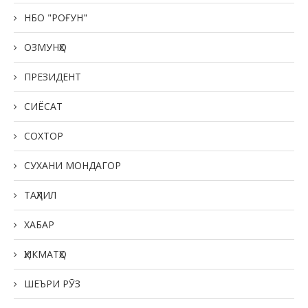
НБО "РОҒУН"
ОЗМУНҲО
ПРЕЗИДЕНТ
СИЁСАТ
СОХТОР
СУХАНИ МОНДАГОР
ТАҲЛИЛ
ХАБАР
ҲИКМАТҲО
ШЕЪРИ РӮЗ