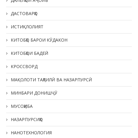
ДАЛЕЛҲОИ АҶОИБ
ДАСТОВАРҲО
ИСТИҚЛОЛИЯТ
КИТОБҲО БАРОИ КӮДАКОН
КИТОБҲОИ БАДЕӢ
КРОССВОРД
МАҚОЛОТИ ТАҲЛИЛӢ ВА НАЗАРПУРСӢ
МИНБАРИ ДОНИШҶӮ
МУСОҲИБА
НАЗАРПУРСИҲО
НАНОТЕХНОЛОГИЯ