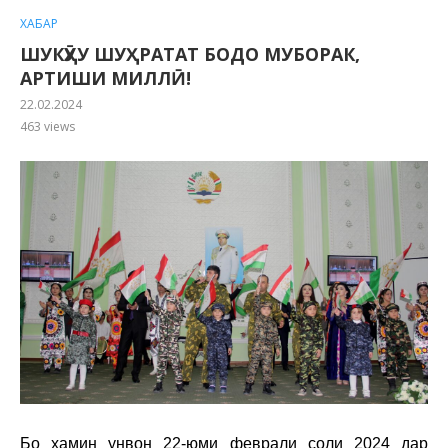
ХАБАР
ШУКӮҲУ ШУҲРАТАТ БОДО МУБОРАК,
АРТИШИ МИЛЛӢ!
22.02.2024
463
views
Бо ҳамин унвон 22-юми феврали соли 2024 дар