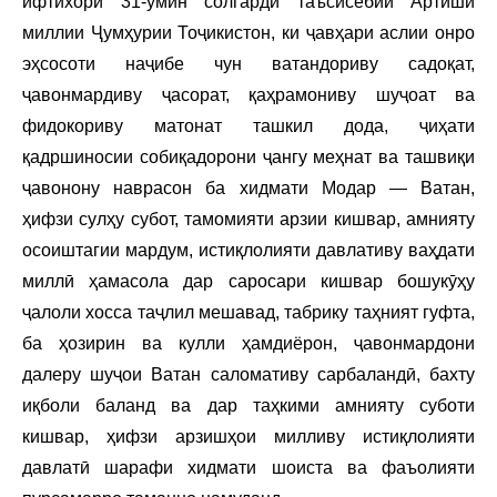
ифтихори 31-умин солгарди таъсисёбии Артиши
миллии Ҷумҳурии Тоҷикистон, ки ҷавҳари аслии онро
эҳсосоти наҷибе чун ватандориву садоқат,
ҷавонмардиву ҷасорат, қаҳрамониву шуҷоат ва
фидокориву матонат ташкил дода, ҷиҳати
қадршиносии собиқадорони ҷангу меҳнат ва ташвиқи
ҷавонону наврасон ба хидмати Модар — Ватан,
ҳифзи сулҳу субот, тамомияти арзии кишвар, амнияту
осоиштагии мардум, истиқлолияти давлативу ваҳдати
миллӣ ҳамасола дар саросари кишвар бошукӯҳу
ҷалоли хосса таҷлил мешавад, табрику таҳният гуфта,
ба ҳозирин ва кулли ҳамдиёрон, ҷавонмардони
далеру шуҷои Ватан саломативу сарбаландӣ, бахту
иқболи баланд ва дар таҳкими амнияту суботи
кишвар, ҳифзи арзишҳои милливу истиқлолияти
давлатӣ шарафи хидмати шоиста ва фаъолияти