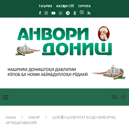
ТАЪРИХ
АКСҲОИ ГӮЁ
СУРОҒА
Home
ХАБАР
ШУКӮҲУ ШУҲРАТАТ БОДО МУБОРАК,
АРТИШИ МИЛЛӢ!