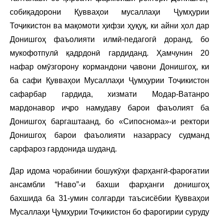
собиқадорони Қувваҳои мусаллаҳи Ҷумҳурии
Тоҷикистон ва мақомоти ҳифзи ҳуқуқ, ки айни ҳол дар
Донишгоҳ фаъолияти илмӣ-педагогӣ доранд, бо
мукофотпулӣ қадрдонӣ гардиданд. Ҳамчунин 20
нафар омӯзгорону кормандони ҷавони Донишгоҳ, ки
ба сафи Қувваҳои Мусаллаҳи Ҷумҳурии Тоҷикистон
сафарбар гардида, хизмати Модар-Ватанро
мардонавор иҷро намудаву барои фаъолият ба
Донишгоҳ баргаштаанд, бо «Сипоснома»-и ректори
Донишгоҳ барои фаъолияти назаррасу судманд
сарфароз гардонида шуданд.
Дар идома чорабинии бошукӯҳи фарҳангӣ-фароғатии
ансамбли “Наво”-и бахши фарҳанги донишгоҳ
бахшида ба 31-умин солгарди таъсисёбии Қувваҳои
Мусаллаҳи Ҷумҳурии Тоҷикистон бо фарогирии суруду