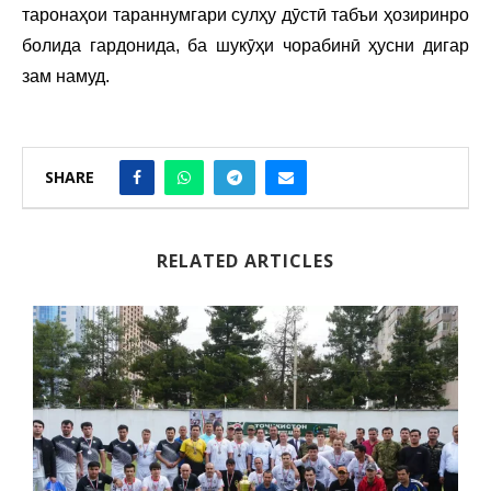
таронаҳои тараннумгари сулҳу дӯстӣ табъи ҳозиринро
болида гардонида, ба шукӯҳи чорабинӣ ҳусни дигар
зам намуд.
SHARE
RELATED ARTICLES