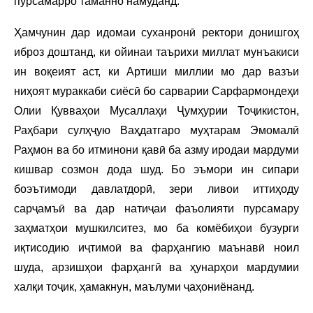
пурсамарро таманно намуданд.
Ҳамчунин дар идомаи суханронӣ ректори донишгоҳ
иброз доштанд, ки ойинаи таърихи миллат мунъакиси
ин воқеият аст, ки Артиши миллии мо дар вазъи
ниҳоят мураккаби сиёсӣ бо сарварии Сарфармондеҳи
Олии Қувваҳои Мусаллаҳи Ҷумҳурии Тоҷикистон,
Раҳбари сулҳҷую Ваҳдатгаро муҳтарам Эмомалӣ
Раҳмон ва бо итминони қавӣ ба азму иродаи мардуми
кишвар созмон дода шуд. Бо эъмори ин сипари
боэътимоди давлатдорӣ, зери ливои иттиҳоду
сарҷамъӣ ва дар натиҷаи фаъолияти пурсамару
заҳматҳои мушкилситез, мо ба комёбиҳои бузурги
иқтисодию иҷтимоӣ ва фарҳангию маънавӣ ноил
шуда, арзишҳои фарҳангӣ ва ҳунарҳои мардумии
халқи тоҷик, ҳамакнун, маълуми ҷаҳониёнанд.