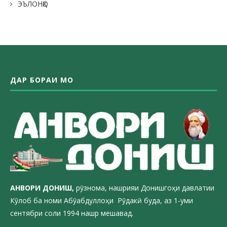
ЭЪЛОНҲО
ДАР БОРАИ МО
АНВОРИ ДОН
ИШ,
рӯзнома, нашрияи Донишгоҳи давлатии
Кӯлоб ба номи Абӯабдуллоҳи Рӯдакӣ буда, аз 1-уми
сентябри соли 1994 нашр мешавад.
_________