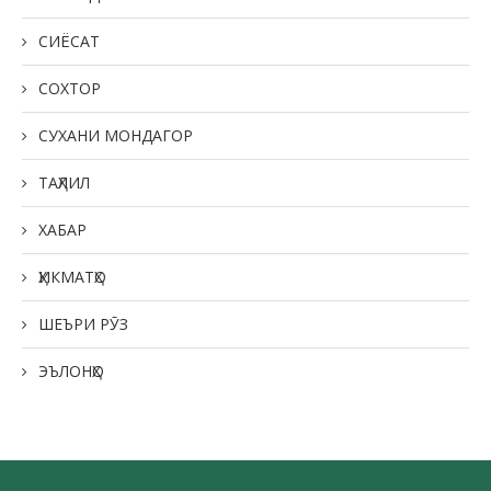
СИЁСАТ
СОХТОР
СУХАНИ МОНДАГОР
ТАҲЛИЛ
ХАБАР
ҲИКМАТҲО
ШЕЪРИ РӮЗ
ЭЪЛОНҲО