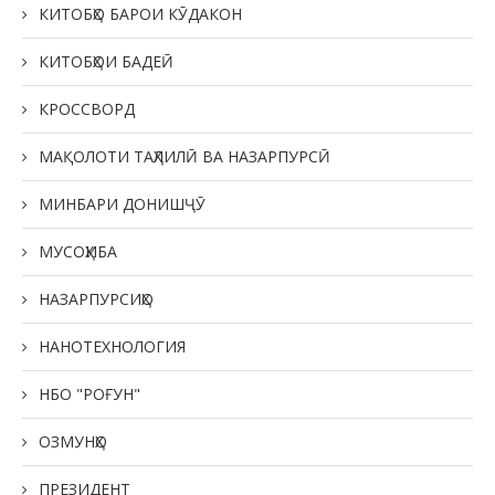
КИТОБҲО БАРОИ КӮДАКОН
КИТОБҲОИ БАДЕӢ
КРОССВОРД
МАҚОЛОТИ ТАҲЛИЛӢ ВА НАЗАРПУРСӢ
МИНБАРИ ДОНИШҶӮ
МУСОҲИБА
НАЗАРПУРСИҲО
НАНОТЕХНОЛОГИЯ
НБО "РОҒУН"
ОЗМУНҲО
ПРЕЗИДЕНТ