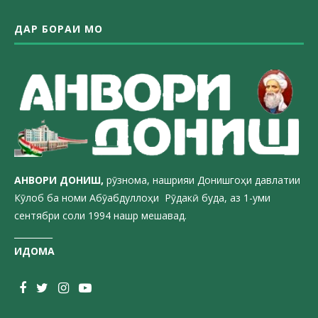
ДАР БОРАИ МО
АНВОРИ ДОН
ИШ,
рӯзнома, нашрияи Донишгоҳи давлатии
Кӯлоб ба номи Абӯабдуллоҳи Рӯдакӣ буда, аз 1-уми
сентябри соли 1994 нашр мешавад.
_________
ИДОМА