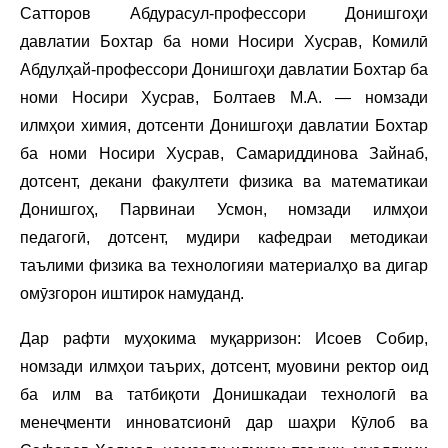
Сатторов Абдурасул-профессори Донишгоҳи
давлатии Бохтар ба номи Носири Хусрав, Комилӣ
Абдулҳай-профессори Донишгоҳи давлатии Бохтар ба
номи Носири Хусрав, Болтаев М.А. — номзади
илмҳои химия, дотсенти Донишгоҳи давлатии Бохтар
ба номи Носири Хусрав, Самариддинова Зайнаб,
дотсент, декани факултети физика ва математикаи
Донишгоҳ, Парвинаи Усмон, номзади илмҳои
педагогӣ, дотсент, мудири кафедраи методикаи
таълими физика ва технологияи материалҳо ва дигар
омӯзгорон иштирок намуданд.
Дар рафти муҳокима муқарризон: Исоев Собир,
номзади илмҳои таърих, дотсент, муовини ректор оид
ба илм ва татбиқоти Донишкадаи технологӣ ва
менеҷменти инноватсионӣ дар шаҳри Кӯлоб ва