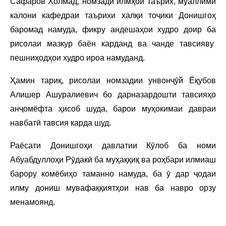
Сафаров Холмад, номзади илмҳои таърих, муаллими
калони кафедраи таърихи халқи тоҷики Донишгоҳ
баромад намуда, фикру андешаҳои худро доир ба
рисолаи мазкур баён карданд ва чанде тавсияву
пешниҳодҳои худро ироа намуданд.
Ҳамин тариқ, рисолаи номзадии унвонҷӯй Ёқубов
Алишер Ашуралиевич бо дарназардошти тавсияҳо
анҷомёфта ҳисоб шуда, барои муҳокимаи давраи
навбатӣ тавсия карда шуд.
Раёсати Донишгоҳи давлатии Кӯлоб ба номи
Абуабдуллоҳи Рӯдакӣ ба муҳаққиқ ва роҳбари илмиаш
барору комёбиҳо таманно намуда, ба ӯ дар ҷодаи
илму дониш мувафаққиятҳои нав ба навро орзу
менамоянд.