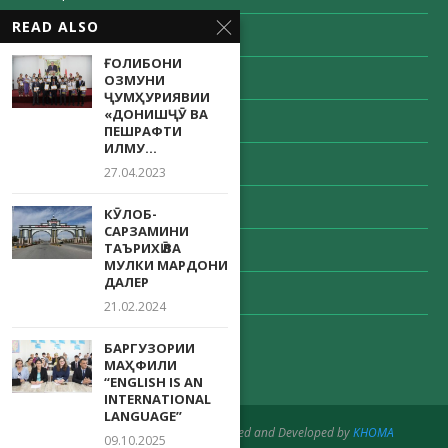
READ ALSO
Декабрь 2020
ҒОЛИБОНИ
Ноябрь 2020
ОЗМУНИ
ҶУМҲУРИЯВИИ
«ДОНИШҶӮ ВА
Октябрь 2020
ПЕШРАФТИ
ИЛМУ...
Сентябрь 2020
27.04.2023
Август 2020
КӮЛОБ-
САРЗАМИНИ
ТАЪРИХӢ ВА
Май 2020
МУЛКИ МАРДОНИ
ДАЛЕР
Апрель 2020
21.02.2024
Декабрь 203
БАРГУЗОРИИ
МАҲФИЛИ
“ENGLISH IS AN
INTERNATIONAL
LANGUAGE”
@2020 - All Right Reserved. Designed and Developed by
KHOMA
09.10.2025