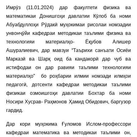
Имрӯз (11.01.2024) дар факултети физика ва
математикаи Донишгоҳи давлатии Кӯлоб ба номи
Абуабдуллоҳи Рӯдакӣ муҳокимаи рисолаи номзадии
унвонҷӯйи кафедраи методикаи таълими физика ва
технологияи материалҳо- Ёқубов Алишер
Ашуралиевич, дар мавзуи “Таърихи санъати Осиёи
Марказӣ ва Шарқ оид ба кандакорӣ дар чуб ва
истифодаи он дар равияи таълими технологияи
материалҳо” бо роҳбарии илмии номзади илмҳои
педагогӣ, дотсенти кафедраи методикаи таълими
физикаи озмоишгоҳи давлатии Бохтар ба номи
Носири Хусрав- Раҳмонов Ҳамид Обидович, баргузор
гардид.
Дар кори муҳокима Ғуломов Ислом-профессори
кафедраи математика ва методикаи таълими он,