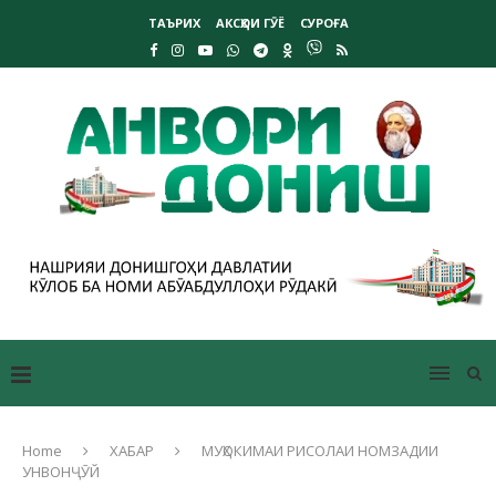
ТАЪРИХ
АКСҲОИ ГӮЁ
СУРОҒА
Home
ХАБАР
МУҲОКИМАИ РИСОЛАИ НОМЗАДИИ
УНВОНҶӮЙ