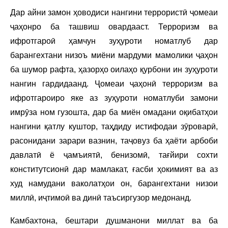
Дар айни замон ҳоводиси нангини террористӣ ҷомеаи
ҷаҳонро ба ташвиш овардааст. Терроризм ва
ифротгароӣ ҳамчун зуҳуроти номатлуб дар
барангехтани низоъ миёни мардуми мамолики ҷаҳон
ба шумор рафта, ҳазорҳо оилаҳо қурбони ин зуҳуроти
нангин гардидаанд. Ҷомеаи ҷаҳонӣ терроризм ва
ифротгароиро яке аз зуҳуроти номатлуби замони
имрӯза ном гузошта, дар ба миён омадани оқибатҳои
нангини қатлу куштор, таҳдиду истифодаи зӯроварӣ,
расонидани зарари вазнин, таҷовуз ба ҳаёти арбоби
давлатӣ ё ҷамъиятӣ, бенизомӣ, тағйири сохти
конститутсионӣ дар мамлакат, ғасби ҳокимият ва аз
худ намудани ваколатҳои он, барангехтани низои
миллӣ, иҷтимоӣ ва динӣ таъсиргузор медонанд.
Камбахтона, бештари душманони миллат ва ба