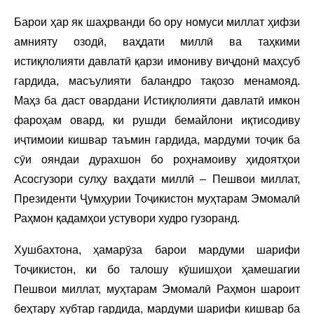
Барои ҳар як шаҳрванди бо ору номуси миллат ҳифзи
амнияту озодӣ, ваҳдати миллӣ ва таҳкими
истиқлолияти давлатӣ қарзи имониву виҷдонӣ маҳсуб
гардида, масъулияти баландро тақозо менамояд.
Маҳз ба даст овардани Истиқлолияти давлатӣ имкон
фароҳам овард, ки рушди бемайлони иқтисодиву
иҷтимоии кишвар таъмин гардида, мардуми тоҷик ба
сӯи ояндаи дурахшон бо роҳнамоиву ҳидоятҳои
Асосгузори сулҳу ваҳдати миллӣ – Пешвои миллат,
Президенти Ҷумҳурии Тоҷикистон муҳтарам Эмомалӣ
Раҳмон қадамҳои устувори худро гузоранд.
Хушбахтона, ҳамарӯза барои мардуми шарифи
Тоҷикистон, ки бо талошу кӯшишҳои ҳамешагии
Пешвои миллат, муҳтарам Эмомалӣ Раҳмон шароит
беҳтару хубтар гардида, мардуми шарифи кишвар ба