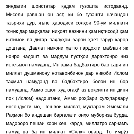
зиндагии шоистатар қадам гузошта истодаанд.
Мисоли равшан он аст, ки бо гузашти начандон
таърихи дур, яъне ҳаводиси солҳои 90-ум миллати
тоҷик дар марҳалаи ниҳоят вазнини ҳам иқтисодӣ ҳам
иҷтимоӣ ва дигар паҳлуҳои барои ҳаёт зарур қарор
доштанд. Давлат имкони ҳатто пардохти маблағи як
нонро надошт ва мардум пустҳои дарахтонро низ
истеъмол намуданд. Ин ҳама бадбахтиро бар сари ин
миллат душманону нотавонбинон дар ниқоби Ислом
таҳмил намуданд ва бадбахтиро болои ин бор
намуданд. Аммо эшон худ огаҳӣ аз воқеияти ин дини
пок (Ислом) надоштанд. Аммо роҳбари сулҳпарвару
инсондӯсти мо, Пешвои миллат, муҳтарам Эмомалӣ
Раҳмон бо андешаи барғалати онҳо мубориза бурда,
мадороро пешаи кори хеш карда, миллатро сарҷамъ
намуд ва ба ин миллат «Сулҳ» овард. То имрӯз