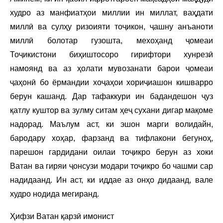
худро аз манфиатҳои миллии ин миллат, ваҳдати
миллӣ ва сулҳу ризоияти тоҷикон, ҷашну анъаноти
миллӣ болотар гузошта, мехоҳанд ҷомеаи
Тоҷикистони биҳиштосоро гирифтори хунрезӣ
намоянд ва аз ҳолати мувозанати барои ҷомеаи
ҷаҳонӣ бо ёрмандии хоҷаҳои хориҷиашон кишварро
берун кашанд. Дар тафаккури ин бадандешон ҷуз
қатлу куштор ва зулму ситам ҳеҷ сухани дигар мақоме
надорад. Маълум аст, ки эшон марги волидайн,
бародару хоҳар, фарзанд ва тифлакони бегуноҳ,
парешон гардидани оилаи тоҷикро берун аз хоки
Ватан ва гиряи ҷонсузи модари тоҷикро бо чашми сар
надидаанд. Ин аст, ки иддае аз онҳо дидаанд, вале
худро нодида мегиранд.
Ҳифзи Ватан қарзӣ имонист