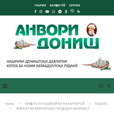
ТАЪРИХ
АКСҲОИ ГӮЁ
СУРОҒА
Home
МАҚОЛОТИ ТАҲЛИЛӢ ВА НАЗАРПУРСӢ
ТАҲЛИЛ
ФИРЕФТАИ ФИРЕФТАҲО ГАРДИДАН АБЛАҲИСТ