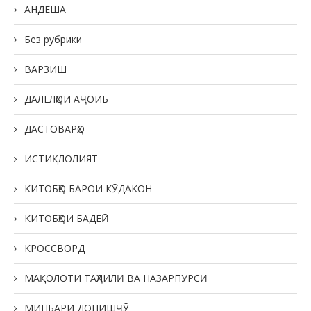
АНДЕША
Без рубрики
ВАРЗИШ
ДАЛЕЛҲОИ АҶОИБ
ДАСТОВАРҲО
ИСТИҚЛОЛИЯТ
КИТОБҲО БАРОИ КӮДАКОН
КИТОБҲОИ БАДЕӢ
КРОССВОРД
МАҚОЛОТИ ТАҲЛИЛӢ ВА НАЗАРПУРСӢ
МИНБАРИ ДОНИШҶӮ