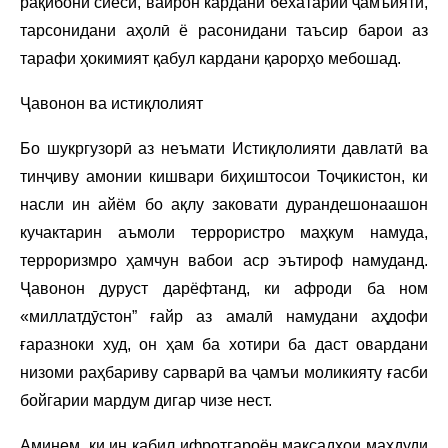
рақибони сиёсӣ, вайрон кардани бехатарии ҷамъиятӣ,
тарсонидани аҳолӣ ё расонидани таъсир барои аз
тарафи ҳокимият қабул кардани қарорҳо мебошад.
Ҷавонон ва истиқлолият
Бо шукргузорӣ аз неъмати Истиқлолияти давлатӣ ва
тинҷиву амонии кишвари биҳиштосои Тоҷикистон, ки
насли ин айём бо ақлу заковати дурандешонаашон
кучактарин аъмоли террористро маҳкум намуда,
терроризмро ҳамчун вабои аср эътироф намуданд.
Ҷавонон дуруст дарёфтанд, ки афроди ба ном
«миллатдӯстон” ғайр аз амалӣ намудани аҳдофи
ғаразноки худ, он ҳам ба хотири ба даст овардани
низоми раҳбариву сарварӣ ва ҷамъи моликияту ғасби
бойгарии мардум дигар чизе нест.
Аминем, ки ин қабил ифротгароён мақсадҳои маҳдуди