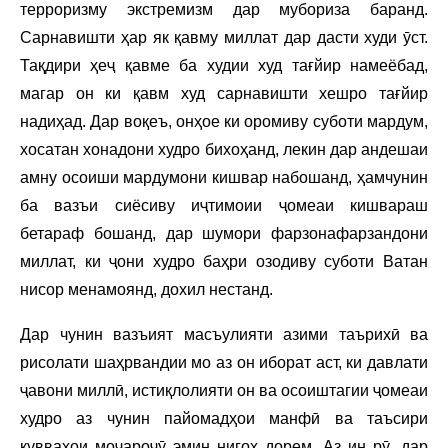
терроризму экстремизм дар мубориза баранд.
Сарнавишти ҳар як қавму миллат дар дасти худи ӯст.
Тақдири ҳеҷ қавме ба худии худ тағйир намеёбад,
магар он ки қавм худ сарнавишти хешро тағйир
надиҳад. Дар воқеъ, онҳое ки оромиву суботи мардум,
хосатан хонадони худро бихоҳанд, лекин дар андешаи
амну осоиши мардумони кишвар набошанд, ҳамчунин
ба вазъи сиёсиву иҷтимоии ҷомеаи кишвараш
бетараф бошанд, дар шумори фарзонафарзандони
миллат, ки ҷони худро баҳри озодиву суботи Ватан
нисор менамоянд, дохил нестанд.
Дар чунин вазъият масъулияти азими таърихӣ ва
рисолати шаҳрвандии мо аз он иборат аст, ки давлати
ҷавони миллӣ, истиқлолияти он ва осоиштагии ҷомеаи
худро аз чунин пайомадҳои манфӣ ва таъсири
қувваҳои моҷароҷӯ эмин нигоҳ дорем. Аз ин рӯ, дар