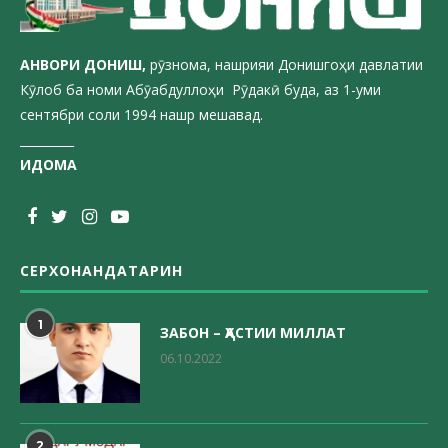
АНВОРИ ДОН
ИШ,
рӯзнома, нашрияи Донишгоҳи давлатии
Кӯлоб ба номи Абӯабдуллоҳи Рӯдакӣ буда, аз 1-уми
сентябри соли 1994 нашр мешавад.
_________
ИДОМА
СЕРХОНАНДАТАРИН
1
ЗАБОН – ҲАСТИИ МИЛЛАТ
06.10.2022
2