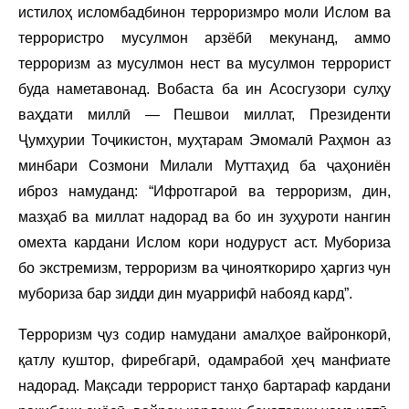
истилоҳ исломбадбинон терроризмро моли Ислом ва
террористро мусулмон арзёбӣ мекунанд, аммо
терроризм аз мусулмон нест ва мусулмон террорист
буда наметавонад. Вобаста ба ин Асосгузори сулҳу
ваҳдати миллӣ — Пешвои миллат, Президенти
Ҷумҳурии Тоҷикистон, муҳтарам Эмомалӣ Раҳмон аз
минбари Созмони Милали Муттаҳид ба ҷаҳониён
иброз намуданд: “Ифротгароӣ ва терроризм, дин,
мазҳаб ва миллат надорад ва бо ин зуҳуроти нангин
омехта кардани Ислом кори нодуруст аст. Мубориза
бо экстремизм, терроризм ва ҷинояткориро ҳаргиз чун
мубориза бар зидди дин муаррифӣ набояд кард”.
Терроризм ҷуз содир намудани амалҳое вайронкорӣ,
қатлу куштор, фиребгарӣ, одамрабоӣ ҳеҷ манфиате
надорад. Мақсади террорист танҳо бартараф кардани