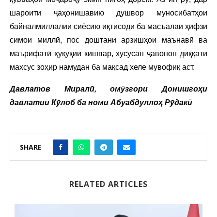
шароити ҷаҳонишавию душвор муносибатҳои
байналмиллалии сиёсию иқтисодӣ ба масъалаи ҳифзи
симои миллӣ, пос доштани арзишҳои маънавӣ ва
маърифатӣ ҳуқуқии кишвар, хусусан ҷавонон диққати
махсус зоҳир намудан ба мақсад хеле мувофиқ аст.
Давлатов Миралӣ, омӯзгори Донишгоҳи
давлатии Кӯлоб ба номи Абуабдуллоҳ Рӯдакӣ
SHARE
RELATED ARTICLES