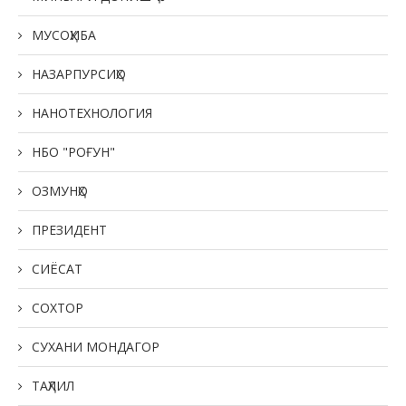
МУСОҲИБА
НАЗАРПУРСИҲО
НАНОТЕХНОЛОГИЯ
НБО "РОҒУН"
ОЗМУНҲО
ПРЕЗИДЕНТ
СИЁСАТ
СОХТОР
СУХАНИ МОНДАГОР
ТАҲЛИЛ