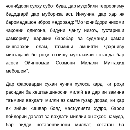
ҷонибдори сулҳу субот буда, дар муқобили терроризму
бедодгарӣ дар мубориза аст. Инчунин, дар ҳар як
баромадашон иброз медоранд: “Мо ҷонибдори низоми
ҷаҳонии одилона, бидуни ҷангу низоъ, густариши
ҳамкориву шарикии баробар ва судманди ҳамаи
кишварҳои олам, таъмини амнияти ҷаҳониву
минтақавӣ бо роҳи созишу муколамаи созанда бар
асоси Ойинномаи Созмони Милали Муттаҳид
мебошем”.
Дар фароварди сухан чунин хулоса кард, ки роҳи
расидан ба хештаншиносии миллӣ ва дар ин замина
таъмини ваҳдати миллӣ аз самте гузар дорад, ки ҳар
як зиёии кишвар бояд масъулияти худро, барои
пойдории давлат ва ваҳдати миллии он эҳсос намуда,
бар зиддӣ нотавонбинони миллат, хосатан ба