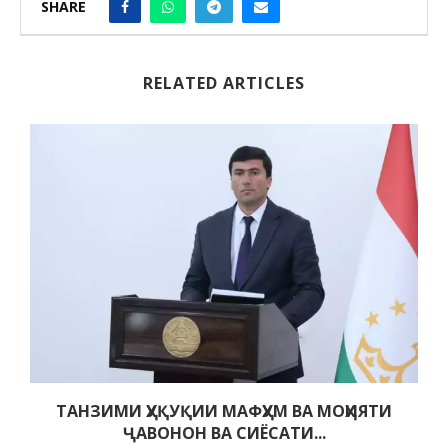
SHARE
RELATED ARTICLES
ТАНЗИМИ ҲУҚУҚИИ МАФҲУМ ВА МОҲИЯТИ
ҶАВОНОН ВА СИЁСАТИ...