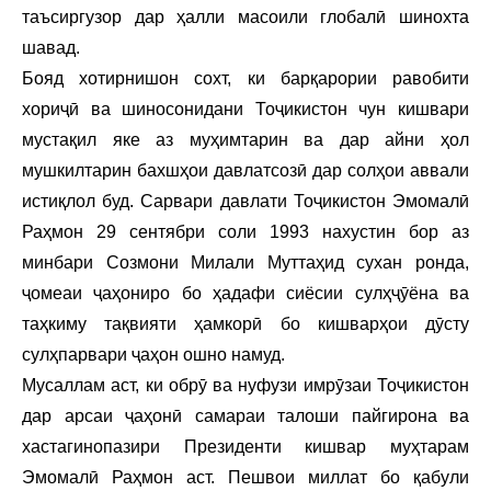
таъсиргузор дар ҳалли масоили глобалӣ шинохта
шавад.
Бояд хотирнишон сохт, ки барқарории равобити
хориҷӣ ва шиносонидани Тоҷикистон чун кишвари
мустақил яке аз муҳимтарин ва дар айни ҳол
мушкилтарин бахшҳои давлатсозӣ дар солҳои аввали
истиқлол буд. Сарвари давлати Тоҷикистон Эмомалӣ
Раҳмон 29 сентябри соли 1993 нахустин бор аз
минбари Созмони Милали Муттаҳид сухан ронда,
ҷомеаи ҷаҳониро бо ҳадафи сиёсии сулҳҷӯёна ва
таҳкиму тақвияти ҳамкорӣ бо кишварҳои дӯсту
сулҳпарвари ҷаҳон ошно намуд.
Мусаллам аст, ки обрӯ ва нуфузи имрӯзаи Тоҷикистон
дар арсаи ҷаҳонӣ самараи талоши пайгирона ва
хастагинопазири Президенти кишвар муҳтарам
Эмомалӣ Раҳмон аст. Пешвои миллат бо қабули