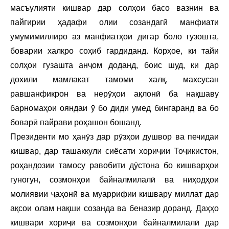
масъулияти кишвар дар солҳои басо вазнин ва
пайгирии ҳадафи олии созандагӣ манфиати
умумимиллиро аз манфиатҳои дигар боло гузошта,
боварии халқро соҳиб гардиданд. Корҳое, ки тайи
солҳои гузашта анҷом доданд, боис шуд, ки дар
дохили мамлакат тамоми халқ, махсусан
равшанфикрон ва нерӯҳои ақлонӣ ба нақшаву
барномаҳои ояндаи ӯ бо диди умед бингаранд ва бо
боварӣ пайрави роҳашон бошанд.
Президенти мо ҳанӯз дар рӯзҳои душвор ва печидаи
кишвар, дар ташаккули сиёсати хориҷии Тоҷикистон,
роҳандозии тамосу равобити дӯстона бо кишварҳои
гуногун, созмонҳои байналмилалӣ ва ниҳодҳои
молиявии ҷаҳонӣ ва муаррифии кишвару миллат дар
ақсои олам нақши созанда ва беназир доранд. Даҳҳо
кишвари хориҷӣ ва созмонҳои байналмилалӣ дар