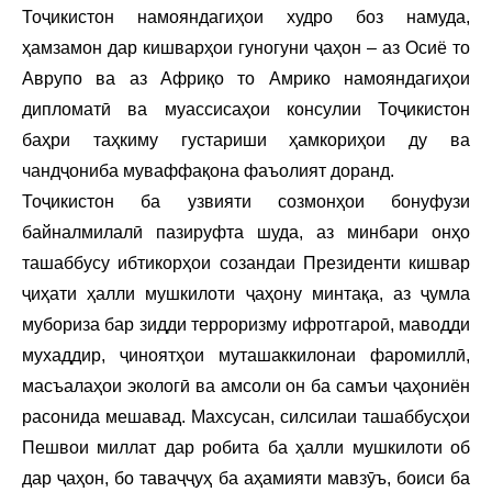
Тоҷикистон намояндагиҳои худро боз намуда,
ҳамзамон дар кишварҳои гуногуни ҷаҳон – аз Осиё то
Аврупо ва аз Африқо то Амрико намояндагиҳои
дипломатӣ ва муассисаҳои консулии Тоҷикистон
баҳри таҳкиму густариши ҳамкориҳои ду ва
чандҷониба муваффақона фаъолият доранд.
Тоҷикистон ба узвияти созмонҳои бонуфузи
байналмилалӣ пазируфта шуда, аз минбари онҳо
ташаббусу ибтикорҳои созандаи Президенти кишвар
ҷиҳати ҳалли мушкилоти ҷаҳону минтақа, аз ҷумла
мубориза бар зидди терроризму ифротгароӣ, маводди
мухаддир, ҷиноятҳои муташаккилонаи фаромиллӣ,
масъалаҳои экологӣ ва амсоли он ба самъи ҷаҳониён
расонида мешавад. Махсусан, силсилаи ташаббусҳои
Пешвои миллат дар робита ба ҳалли мушкилоти об
дар ҷаҳон, бо таваҷҷуҳ ба аҳамияти мавзӯъ, боиси ба