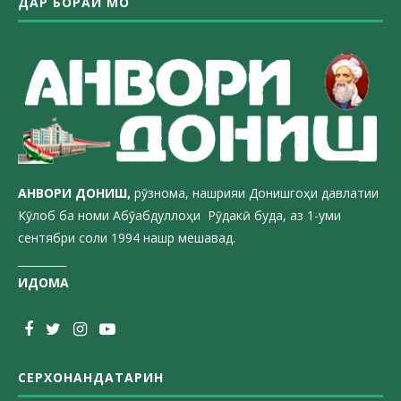
ДАР БОРАИ МО
АНВОРИ ДОН
ИШ,
рӯзнома, нашрияи Донишгоҳи давлатии
Кӯлоб ба номи Абӯабдуллоҳи Рӯдакӣ буда, аз 1-уми
сентябри соли 1994 нашр мешавад.
_________
ИДОМА
СЕРХОНАНДАТАРИН