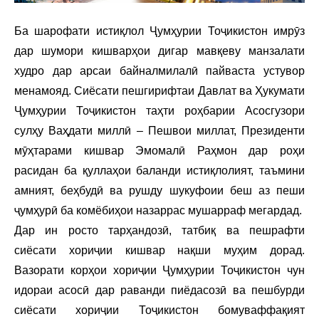
Ба шарофати истиқлол Ҷумҳурии Тоҷикистон имрӯз
дар шумори кишварҳои дигар мавқеву манзалати
худро дар арсаи байналмилалӣ пайваста устувор
менамояд. Сиёсати пешгирифтаи Давлат ва Ҳукумати
Ҷумҳурии Тоҷикистон таҳти роҳбарии Асосгузори
сулҳу Ваҳдати миллӣ – Пешвои миллат, Президенти
мӯҳтарами кишвар Эмомалӣ Раҳмон дар роҳи
расидан ба қуллаҳои баланди истиқлолият, таъмини
амният, беҳбудӣ ва рушду шукуфоии беш аз пеши
ҷумҳурӣ ба комёбиҳои назаррас мушарраф мегардад.
Дар ин росто тарҳандозӣ, татбиқ ва пешрафти
сиёсати хориҷии кишвар нақши муҳим дорад.
Вазорати корҳои хориҷии Ҷумҳурии Тоҷикистон чун
идораи асосӣ дар раванди пиёдасозӣ ва пешбурди
сиёсати хориҷии Тоҷикистон бомуваффақият