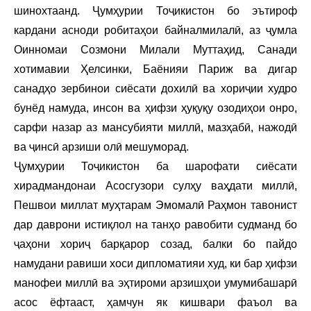
шинохтаанд. Ҷумҳурии Тоҷикистон бо эътироф
кардани асноди робитаҳои байналмилалӣ, аз ҷумла
Оинномаи Созмони Милали Муттаҳид, Санади
хотимавии Ҳелсинки, Баёнияи Париж ва дигар
санадҳо зербинои сиёсати дохилӣ ва хориҷии худро
бунёд намуда, инсон ва ҳифзи ҳуқуқу озодиҳои онро,
сарфи назар аз мансубияти миллӣ, мазҳабӣ, нажодӣ
ва ҷинсӣ арзиши олӣ мешуморад.
Ҷумҳурии Тоҷикистон ба шарофати сиёсати
хирадмандонаи Асосгузори сулҳу ваҳдати миллӣ,
Пешвои миллат муҳтарам Эмомалӣ Раҳмон тавонист
дар даврони истиқлол на танҳо равобити судманд бо
ҷаҳони хориҷ барқарор созад, балки бо пайдо
намудани равиши хоси дипломатияи худ, ки бар ҳифзи
манофеи миллӣ ва эҳтироми арзишҳои умумибашарӣ
асос ёфтааст, ҳамчун як кишвари фаъол ва