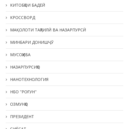
КИТОБҲОИ БАДЕӢ
КРОССВОРД
МАҚОЛОТИ ТАҲЛИЛӢ ВА НАЗАРПУРСӢ
МИНБАРИ ДОНИШҶӮ
МУСОҲИБА
НАЗАРПУРСИҲО
НАНОТЕХНОЛОГИЯ
НБО "РОҒУН"
ОЗМУНҲО
ПРЕЗИДЕНТ
СИЁСАТ