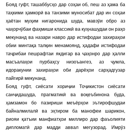
Бояд гуфт, ташаббусҳо дар соҳаи об, пеш аз ҳама ба
таҳкими ҳамкорӣ ва танзими муносибат дар ин соҳаи
ҳаётан муҳим нигаронида шуда, мавзӯи обро аз
чаҳорчӯбаи фаҳмиши классикӣ ва куҳнашудаи он раҳо
мекунанд ва назари навро дар истифодаи захираҳои
обии минтақа талқин менамоянд, ҳадафи истифодаи
таҷрибаи пешрафтаи якдигар ва ҷаҳонро дар ҳалли
масъалаҳои пурбаҳсу низоъангез, аз ҷумла,
идоракунии захираҳои оби дарёҳои сарҳадгузар
пайгирӣ мекунанд.
Бояд гуфт, сиёсати хориҷии Тоҷикистон сиёсати
санҷидашуда, прагматикӣ ва воқеъбинона буда,
ҳамзамон бо пазириши меъёрҳои эътирофшудаи
байналмилалӣ ва эҳтиром ба манофеи шарикон,
риояи қатъии манфиатҳои миллиро дар фаъолияти
дипломатӣ дар мадди аввал мегузорад. Имрӯз