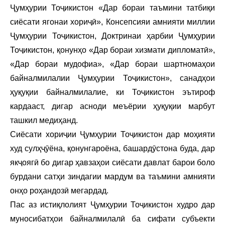
Ҷумҳурии Тоҷикистон «Дар бораи таъмини татбиқи
сиёсати ягонаи хориҷӣ», Консепсияи амнияти миллии
Ҷумҳурии Тоҷикистон, Доктринаи ҳарбии Ҷумҳурии
Тоҷикистон, қонунҳо «Дар бораи хизмати дипломатӣ»,
«Дар бораи мудофиа», «Дар бораи шартномаҳои
байналмилалии Ҷумҳурии Тоҷикистон», санадҳои
ҳуқуқии байналмилалие, ки Тоҷикистон эътироф
кардааст, дигар асноди меъёрии ҳуқуқии марбут
ташкил медиҳанд.
Сиёсати хориҷии Ҷумҳурии Тоҷикистон дар моҳияти
худ сулҳҷӯёна, қонунгароёна, башардӯстона буда, дар
якҷоягӣ бо дигар ҳавзаҳои сиёсати давлат барои боло
бурдани сатҳи зиндагии мардум ва таъмини амнияти
онҳо роҳандозӣ мегардад.
Пас аз истиқлолият Ҷумҳурии Тоҷикистон худро дар
муносибатҳои байналмилалӣ ба сифати субъекти