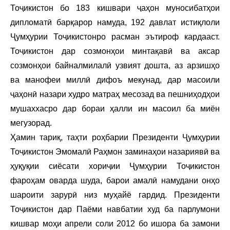
Тоҷикистон бо 183 кишвари ҷаҳон муносибатҳои
дипломатӣ барқарор намуда, 192 давлат истиқлоли
Ҷумҳурии Тоҷикистонро расман эътироф кардааст.
Тоҷикистон дар созмонҳои минтақавӣ ва аксар
созмонҳои байналмилалӣ узвият дошта, аз арзишҳо
ва манофеи миллӣ дифоъ мекунад, дар масоили
ҷаҳонӣ назари худро матраҳ месозад ва пешниҳодҳои
мушаххасро дар бораи ҳалли ин масоил ба миён
мегузорад.
Ҳамин тариқ, таҳти роҳбарии Президенти Ҷумҳурии
Тоҷикистон Эмомалӣ Раҳмон заминаҳои назариявӣ ва
ҳуқуқии сиёсати хориҷии Ҷумҳурии Тоҷикистон
фароҳам оварда шуда, барои амалӣ намудани онҳо
шароити зарурӣ низ муҳайё гардид. Президенти
Тоҷикистон дар Паёми навбатии худ ба парлумони
кишвар моҳи апрели соли 2012 бо ишора ба замони