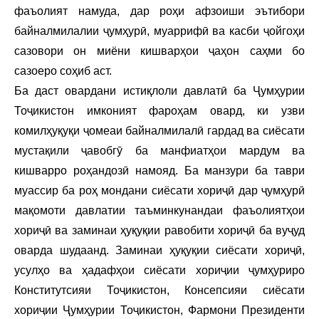
фаъолият намуда, дар роҳи афзоиши эътибори
байналмилалии ҷумҳурӣ, муаррифӣ ва касби ҷойгоҳи
сазовори он миёни кишварҳои ҷаҳон саҳми бо
сазоеро соҳиб аст.
Ба даст овардани истиқлоли давлатӣ ба Ҷумҳурии
Тоҷикистон имконият фароҳам овард, ки узви
комилҳуқуқи ҷомеаи байналмилалӣ гардад ва сиёсати
мустақили ҷавобгӯ ба манфиатҳои мардум ва
кишварро роҳандозӣ намояд. Ба манзури ба таври
муассир ба роҳ мондани сиёсати хориҷӣ дар ҷумҳурӣ
мақомоти давлатии таъминкунандаи фаъолиятҳои
хориҷӣ ва заминаи ҳуқуқии равобити хориҷӣ ба вуҷуд
оварда шудаанд. Заминаи ҳуқуқии сиёсати хориҷӣ,
усулҳо ва ҳадафҳои сиёсати хориҷии ҷумҳуриро
Конститутсияи Тоҷикистон, Консепсияи сиёсати
хориҷии Ҷумҳурии Тоҷикистон, Фармони Президенти