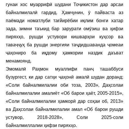
гунаи хос муаррифӣ шудани Тоҷикистон дар арсаи
байналмилалӣ гардид. Ҳамчунин, ӯ пайваста аз
паёмади номатлуби тағйирёбии иқлим бонги хатар
зада, зимни таъкид бар зарурати омӯзиш ва ҳифзи
пиряхҳо, рушди устувори кишварҳои куҳсор ва
таваҷҷуҳ ба рушди энергияи таҷдидшаванда ҷомеаи
ҷаҳониро ба иқдому ҳамкории наздик даъват
менамоянд.
Эмомалӣ Раҳмон муаллифи панҷ ташаббуси
бузургест, ки дар сатҳи ҷаҳонӣ амалӣ шудан доранд:
«Соли байналмилалии оби тоза, 2003», Даҳсолаи
байналмилалии амалиёт «Об барои ҳаёт, 2005-2015»,
«Соли байналмилалии ҳамкорӣ дар соҳаи об, 2013»
ва Даҳсолаи байналмилалии амал «Об барои рушди
устувор, 2018-2028», Соли 2025-соли
байналмиллалии ҳифзи пиряхҳо.