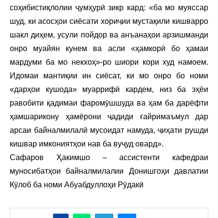
соҳибистиқлолии ҷумҳурӣ зикр кард: «ба мо муяссар
шуд, ки асосҳои сиёсати хориҷии мустақили кишварро
шакл диҳем, усули пойдор ва анъанаҳои арзишманди
онро муайян кунем ва асли «ҳамкорӣ бо ҳамаи
мардуми ба мо некхоҳ»-ро шиори кори худ намоем.
Идомаи мантиқии ин сиёсат, ки мо онро бо номи
«дарҳои кушода» муаррифӣ кардем, низ ба эҳёи
равобити қадимаи фаромӯшшуда ва ҳам ба дарёфти
ҳамшарикону ҳамёрони ҷадиди ғайримаъмул дар
арсаи байналмилалӣ мусоидат намуда, ҷиҳати рушди
кишвар имкониятҳои нав ба вуҷуд овард».
Сафаров Ҳакимшо – ассистенти кафедраи
муносибатҳои байналмилалии Донишгоҳи давлатии
Кӯлоб ба номи Абуабдуллоҳи Рӯдакӣ