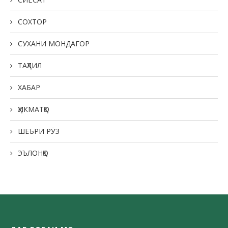
СОХТОР
СУХАНИ МОНДАГОР
ТАҲЛИЛ
ХАБАР
ҲИКМАТҲО
ШЕЪРИ РӮЗ
ЭЪЛОНҲО