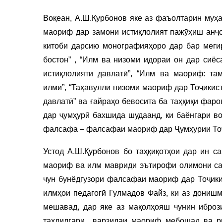
Воқеан, А.Ш.Қурбонов яке аз фаъолтарин муҳа
маориф дар замони истиқлолият пажӯҳиш анҷо
китоби дарсию монографияҳоро дар бар мегир
бостон” , “Илм ва низоми идораи он дар сиёс
истиқлолияти давлатӣ”, “Илм ва маориф: там
илмӣ”, “Таҳавулли низоми маориф дар Тоҷикис
давлатӣ” ва ғайраҳо бевосита ба таҳқиқи фар
дар ҷумҳурӣ бахшида шудаанд, ки баёнгари в
фалсафа – фалсафаи маориф дар Ҷумҳурии То
Устод А.Ш.Қурбонов бо таҳқиқотҳои дар ин с
маориф ва илм мавриди эътирофи олимони сар
чун бунёдгузори фалсафаи маориф дар Тоҷики
илмҳои педагогӣ Гулмадов Файз, ки аз дониш
мешавад, дар яке аз мақолҳояш чунин иброз
таҳлилгари варзидаи маориф мебошад ва р