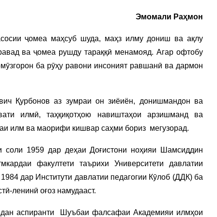
Эмомали Раҳмон
сосии ҷомеа маҳсуб шуда, маҳз илму дониш ва ақлу
равад ва ҷомеа рушду тараққӣ менамояд. Агар офтобу
омӯзгорон ба рӯҳу равони инсоният равшанӣ ва дармон
вич Қурбонов аз зумраи он зиёиён, донишмандон ва
овати илмӣ, таҳқиқотҳою навиштаҳои арзишманд ва
аи илм ва маорифи кишвар саҳми бориз мегузорад.
и соли 1959 дар деҳаи Доғистони ноҳияи Шамсиддин
мкардаи факултети таърихи Университети давлатии
 1984 дар Институти давлатии педагогии Кӯлоб (ДДК) ба
ӣ-ленинӣ оғоз намудааст.
аъдан аспиранти Шуъбаи фалсафаи Академияи илмҳои