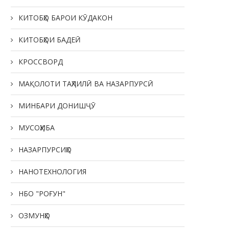
КИТОБҲО БАРОИ КӮДАКОН
КИТОБҲОИ БАДЕӢ
КРОССВОРД
МАҚОЛОТИ ТАҲЛИЛӢ ВА НАЗАРПУРСӢ
МИНБАРИ ДОНИШҶӮ
МУСОҲИБА
НАЗАРПУРСИҲО
НАНОТЕХНОЛОГИЯ
НБО "РОҒУН"
ОЗМУНҲО