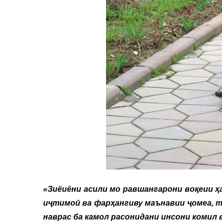
«Зиёиёни асили мо равшангарони воқеии ҳ
иҷтимоӣ ва фарҳангиву маънавии ҷомеа, 
наврас ба камол расонидани инсони комил 