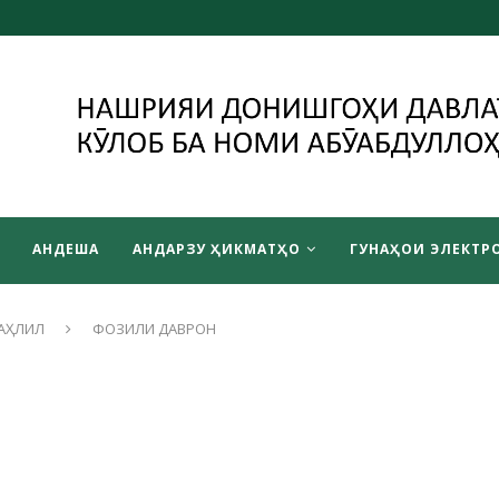
АНДЕША
АНДАРЗУ ҲИКМАТҲО
ГУНАҲОИ ЭЛЕКТРО
АҲЛИЛ
ФОЗИЛИ ДАВРОН