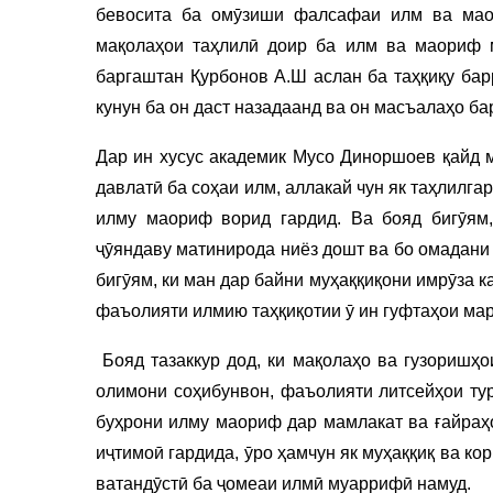
бевосита ба омӯзиши фалсафаи илм ва ма
мақолаҳои таҳлилӣ доир ба илм ва маориф м
баргаштан Қурбонов А.Ш аслан ба таҳқиқу бар
кунун ба он даст назадаанд ва он масъалаҳо б
Дар ин хусус академик Мусо Диноршоев қайд м
давлатӣ ба соҳаи илм, аллакай чун як таҳлилга
илму маориф ворид гардид. Ва бояд бигӯям,
ҷӯяндаву матинирода ниёз дошт ва бо омадани
бигӯям, ки ман дар байни муҳаққиқони имрӯза 
фаъолияти илмию таҳқиқотии ӯ ин гуфтаҳои мар
Бояд тазаккур дод, ки мақолаҳо ва гузоришҳо
олимони соҳибунвон, фаъолияти литсейҳои тур
буҳрони илму маориф дар мамлакат ва ғайраҳо
иҷтимоӣ гардида, ӯро ҳамчун як муҳаққиқ ва к
ватандӯстӣ ба ҷомеаи илмӣ муаррифӣ намуд.