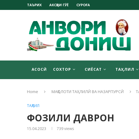
ТАЪРИХ
АКСҲОИ ГӮЁ
СУРОҒА
АСОСӢ
СОХТОР
СИЁСАТ
ТАҲЛИЛ
Home
МАҚОЛОТИ ТАҲЛИЛӢ ВА НАЗАРПУРСӢ
Т
ТАҲЛИЛ
ФОЗИЛИ ДАВРОН
15.04.2023
739
views