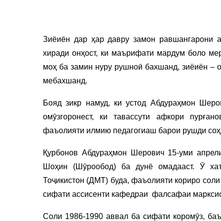
Зиёиён дар ҳар давру замон равшангарони а
хиради онҳост, ки маърифати мардум боло ме
моҳ ба замин нуру рушноӣ бахшанд, зиёиён – 
мебахшанд.
Бояд зикр намуд, ки устод Абдураҳмон Шеро
омӯзгоронест, ки тавассути афкори пурған
фаъолияти илмию педагогиаш барои рушди соҳ
Қурбонов Абдураҳмон Шерович 15-уми апрел
Шоҳин (Шӯрообод) ба дунё омадааст. Ӯ хат
Тоҷикистон (ДМТ) буда, фаъолияти кориро соли
сифати ассисенти кафедраи фалсафаи марксист
Соли 1986-1990 аввал ба сифати коромӯз, б