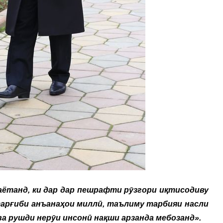
аётанд, ки дар дар пешрафти рӯзгори иқтисодиву
тарғиби анъанаҳои миллӣ, таълиму тарбияи насли
ва рушди нерӯи инсонӣ нақши арзанда мебозанд
»
.