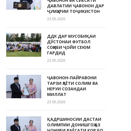
ҶАВОНОН ВА СИЁСАТИ
ДАВЛАТИИ ҶАВОНОН ДАР
ҶУМҲУРИИ ТОҶИКИСТОН
23.05.2026
ДДК ДАР МУСОБИҚАИ
ДӮСТОНАИ ФУТБОЛ
СОҲИБИ ҶОЙИ СЕЮМ
ГАРДИД
23.05.2026
ҶАВОНОН-ПАЙРАВОНИ
ТАРЗИ ҲАЁТИ СОЛИМ ВА
НЕРУИ СОЗАНДАИ
МИЛЛАТ
23.05.2026
ҚАДРШИНОСИИ ДАСТАИ
ОЛИМПИИ ДОНИШГОҲ АЗ
ҶОНИБИ РАЁСАТИ КОР БО