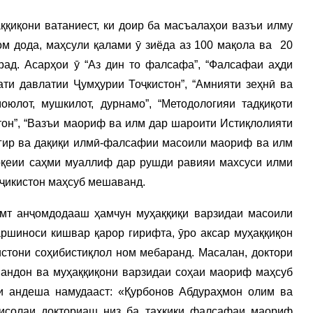
ққиқони ватаниест, ки доир ба масъалаҳои вазъи илму
м дода, маҳсули қалами ӯ зиёда аз 100 мақола ва 20
ад. Асарҳои ӯ “Аз дин то фалсафа”, “Фалсафаи аҳди
ати давлатии Ҷумҳурии Тоҷкистон”, “Амнияти зеҳнӣ ва
оюлот, мушкилот, дурнамо”, “Методологияи тадқиқоти
тон”, “Вазъи маориф ва илм дар шароити Истиқлолияти
огир ва дақиқи илмӣ-фалсафии масоили маориф ва илм
оқеии саҳми муаллиф дар рушди равияи махсуси илми
ҷикистон маҳсуб мешаванд.
амт анҷомдодааш ҳамчун муҳаққиқи варзидаи масоили
шиноси кишвар қарор гирифта, ӯро аксар муҳаққиқон
стони соҳибистиқлол ном мебаранд. Масалан, доктори
мандон ва муҳаққиқони варзидаи соҳаи маориф маҳсуб
и андеша намудааст: «Қурбонов Абдураҳмон олим ва
исолаи докториаш низ ба таҳқиқи фалсафаи маориф