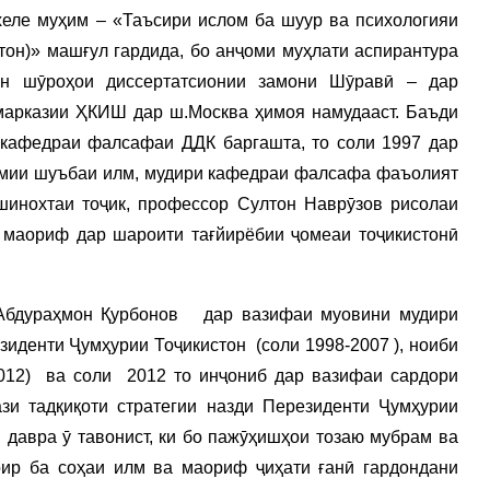
еле муҳим – «Таъсири ислом ба шуур ва психологияи
тон)» машғул гардида, бо анҷоми муҳлати аспирантура
ин шӯроҳои диссертатсионии замони Шӯравӣ – дар
марказии ҲКИШ дар ш.Москва ҳимоя намудааст. Баъди
 кафедраи фалсафаи ДДК баргашта, то соли 1997 дар
илмии шуъбаи илм, мудири кафедраи фалсафа фаъолият
шинохтаи тоҷик, профессор Султон Наврӯзов рисолаи
 маориф дар шароити тағйирёбии ҷомеаи тоҷикистонӣ
 Абдураҳмон Қурбонов дар вазифаи муовини мудири
иденти Ҷумҳурии Тоҷикистон (соли 1998-2007 ), ноиби
2012) ва соли 2012 то инҷониб дар вазифаи сардори
зи тадқиқоти стратегии назди Перезиденти Ҷумҳурии
н давра ӯ тавонист, ки бо пажӯҳишҳои тозаю мубрам ва
ир ба соҳаи илм ва маориф ҷиҳати ғанӣ гардондани