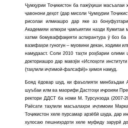
Ҷумҳурии Тоҷикистон ба пажӯҳиши масъалаи х
ҷавонони деҳот (дар мисоли Ҷумҳурии Тоҷикис
рисолаи илмиашро дар яке аз бонуфузтар
Академияи илмҳои ҷамъиятии назди Кумитаи 
хатми бомуваффақияти аспирантура ӯ боз ба
вазифаҳои гуногун – муовини декан, ходими 
намудааст. Соли 2010 таҳти роҳбарии олими 
докториашро дар мавзӯи «Ислоҳоти институти
(таҳлили иҷтимоӣ-фалсафӣ)» ҳимоя намуд.
Бояд ёдовар шуд, ки фаъолияти минбаъдаи
шуъбаи илм ва маорифи Дастгоҳи иҷроияи През
ректори ДДСТ ба номи М. Турсунзода (2007-
Раёсати таҳлили масъалаҳои иҷтимоии Марка
Тоҷикистон хеле пурсамар арзёбӣ шуда, дар и
хулосаю пешниҳодоти хеле муфиду зарурӣ до