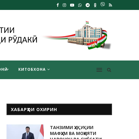
НӢ
КИТОБХОНА
ХАБАРҲОИ ОХИРИН
ТАНЗИМИ ҲУҚУҚИИ
МАФҲУМ ВА МОҲИЯТИ