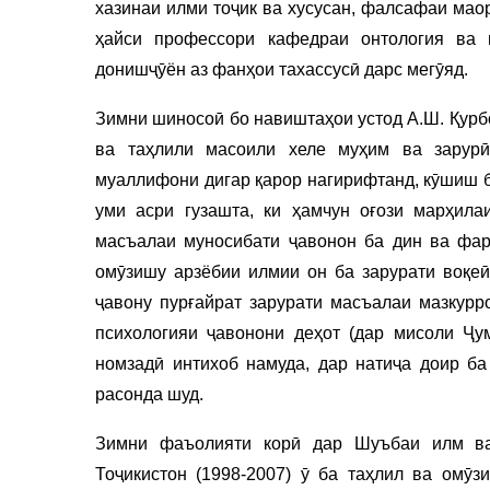
хазинаи илми тоҷик ва хусусан, фалсафаи мао
ҳайси профессори кафедраи онтология ва
донишҷӯён аз фанҳои тахассусӣ дарс мегӯяд.
Зимни шиносоӣ бо навиштаҳои устод А.Ш. Қурб
ва таҳлили масоили хеле муҳим ва зарурӣ
муаллифони дигар қарор нагирифтанд, кӯшиш б
уми асри гузашта, ки ҳамчун оғози марҳила
масъалаи муносибати ҷавонон ба дин ва фарҳ
омӯзишу арзёбии илмии он ба зарурати воқеӣ 
ҷавону пурғайрат зарурати масъалаи мазкурр
психологияи ҷавонони деҳот (дар мисоли Ҷум
номзадӣ интихоб намуда, дар натиҷа доир ба
расонда шуд.
Зимни фаъолияти корӣ дар Шуъбаи илм ва
Тоҷикистон (1998-2007) ӯ ба таҳлил ва омӯз