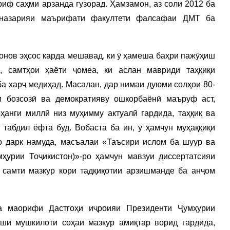
риф саҳми арзанда гузорад. Ҳамзамон, аз соли 2012 ба
 назарияи маърифати факултети фалсафаи ДМТ ба
онов эҳсос карда мешавад, ки ӯ ҳамеша баҳри пажӯҳиш
, самтҳои ҳаёти ҷомеа, ки аслан мавриди таҳқиқи
а харҷ медиҳад. Масалан, дар нимаи дуюми солҳои 80-
и бозсозӣ ва демократияву ошкорбаёнӣ маъруф аст,
анги миллӣ низ муҳимму актуалӣ гардида, таҳқиқ ва
табдил ёфта буд. Вобаста ба ин, ӯ ҳамчун муҳаққиқи
о дарк намуда, масъалаи «Таъсири ислом ба шуур ва
ҳурии Тоҷикистон)»-ро ҳамчун мавзуи диссертатсияи
 самти мазкур кори тадқиқотии арзишманде ба анҷом
 маорифи Дастгоҳи иҷроияи Президенти Ҷумҳурии
иши мушкилоти соҳаи мазкур амиқтар ворид гардида,