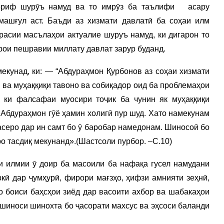
ориф шурӯъ намуд ва то имрӯз ба таълифи асару
ашғул аст. Баъди аз хизмати давлатӣ ба соҳаи илм
расии масълаҳои актуалие шуруъ намуд, ки дигарон то
арои пешравии миллату давлат зарур буданд.
екунад, ки: — “Абдураҳмон Қурбонов аз соҳаи хизмати
р ва муҳаққиқи тавоно ва собиқадор оид ба проблемаҳои
 ки фалсафаи муосири тоҷик ба чунин як муҳаққиқи
 Абдураҳмон гӯё ҳамин холигӣ пур шуд. Хато намекунам
касеро дар ин самт бо ӯ баробар намедонам. Шиносоӣ бо
о тасдиқ мекунанд».(Шастсоли пурбор. –С.10)
и илмии ӯ доир ба масоили ба нафақа гусел намудани
кӣ дар ҷумҳурӣ, фирори мағзҳо, ҳифзи амнияти зеҳнӣ,
 боиси баҳсҳои зиёд дар васоити ахбор ва шабакаҳои
оршиноси шинохта бо ҷасорати махсус ва эҳсоси баланди