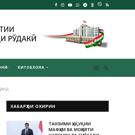
НӢ
КИТОБХОНА
ДАНД
ХАБАРҲОИ ОХИРИН
ТАНЗИМИ ҲУҚУҚИИ
МАФҲУМ ВА МОҲИЯТИ