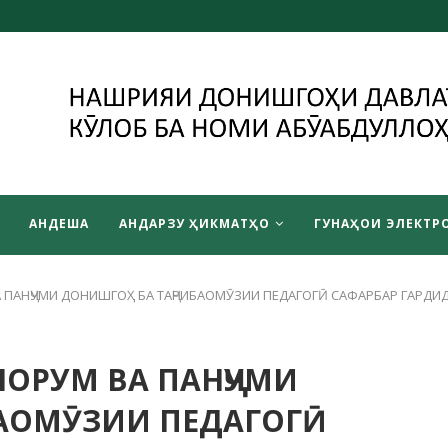
АНДЕША
АНДАРЗУ ҲИКМАТҲО
ГУНАҲОИ ЭЛЕКТРО
А ПАНҶУМИ ДОНИШГОҲ БА ТАҶРИБАОМӮЗИИ ПЕДАГОГӢ САФАРБАР ГАРДИ
ЧОРУМ ВА ПАНҶУМИ
БАОМӮЗИИ ПЕДАГОГӢ