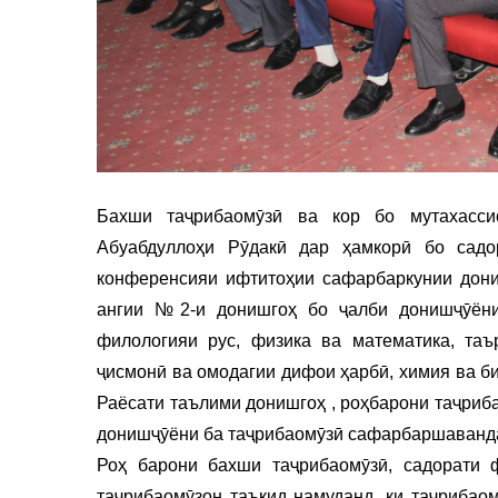
Бахши таҷрибаомӯзӣ ва кор бо мутахасс
Абуабдуллоҳи Рӯдакӣ дар ҳамкорӣ бо садо
конференсияи ифтитоҳии сафарбаркунии дони
ангии №2-и донишгоҳ бо ҷалби донишҷӯёни 
филологияи рус, физика ва математика, таъ
ҷисмонӣ ва омодагии дифои ҳарбӣ, химия ва б
Раёсати таълими донишгоҳ , роҳбарони таҷриба
донишҷӯёни ба таҷрибаомӯзӣ сафарбаршаванда
Роҳ барони бахши таҷрибаомӯзӣ, садорати ф
таҷрибаомӯзон таъкид намуданд, ки таҷрибаом