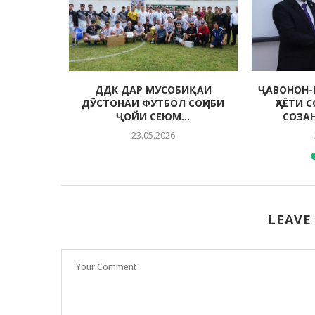
 МУҲИТИ
ДДК ДАР МУСОБИҚАИ
ҶАВОНОН-
ДА
ДӮСТОНАИ ФУТБОЛ СОҲИБИ
ҲАЁТИ 
ҶОЙИ СЕЮМ...
СОЗА
23.05.2026
LEAVE