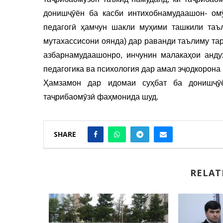
донишҷӯён ба касби интихобнамудаашон- ом
педагогӣ ҳамчун шакли муҳими ташкили таъл
мутахассисони оянда) дар раванди таълиму та
азбарнамудаашонро, инчунин малакаҳои анду
педагогика ва психология дар амал эҷодкорона
Ҳамзамон дар идомаи суҳбат ба донишҷӯ
таҷрибаомӯзӣ фаҳмонида шуд.
SHARE
RELAT