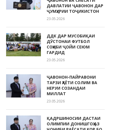
ҶАВОНОН ВА СИЁСАТИ
ДАВЛАТИИ ҶАВОНОН ДАР
ҶУМҲУРИИ ТОҶИКИСТОН
23.05.2026
ДДК ДАР МУСОБИҚАИ
ДӮСТОНАИ ФУТБОЛ
СОҲИБИ ҶОЙИ СЕЮМ
ГАРДИД
23.05.2026
ҶАВОНОН-ПАЙРАВОНИ
ТАРЗИ ҲАЁТИ СОЛИМ ВА
НЕРУИ СОЗАНДАИ
МИЛЛАТ
23.05.2026
ҚАДРШИНОСИИ ДАСТАИ
ОЛИМПИИ ДОНИШГОҲ АЗ
ҶОНИБИ РАЁСАТИ КОР БО