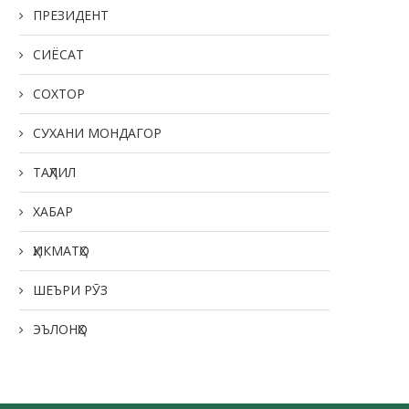
ПРЕЗИДЕНТ
СИЁСАТ
СОХТОР
СУХАНИ МОНДАГОР
ТАҲЛИЛ
ХАБАР
ҲИКМАТҲО
ШЕЪРИ РӮЗ
ЭЪЛОНҲО