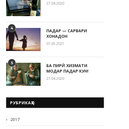
27.04.2020
4
ПАДАР — САРВАРИ
ХОНАДОН
РӮЗИ ОИЛА ДАР КӮДАКИС
“СИТОРА”
07.05.2021
20.05.2026
5
БА ПИРӢ ХИЗМАТИ
МОДАР ПАДАР КУН!
27.04.2020
РУБРИКАҲО
2017