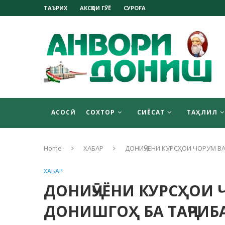
ТАЪРИХ
АКСҲОИ ГӮЁ
СУРОҒА
АСОСӢ
СОХТОР
СИЁСАТ
ТАҲЛИЛ
Home
ХАБАР
ДОНИҶӮЁНИ КУРСҲОИ ЧОРУМ В
ХАБАР
ДОНИҶӮЁНИ КУРСҲОИ 
ДОНИШГОҲ БА ТАҶРИ