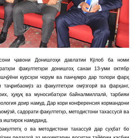
исони ҷавони Донишгоҳи давлатии Кӯлоб ба номи
ратҳои факултетҳои донишгоҳ санаи 13-уми октябр
шҷӯёни курсҳои чорум ва панҷумро дар толори фарҳ
таҷрибаомӯз аз факултетҳои омӯзгорӣ ва фарҳанг,
рих, ҳуқуқ ва муносибатҳои байналмиллалӣ, тарбияи
иология доир намуд. Дар кори конференсия кормандони
омӯзӣ, садорати факултетҳо, методистони тахассусӣ ва
 иштирок намуданд.
акултетҳ о ва методистони тахассуӣ дар суҳбат бо
ӯзии педагогӣ аз муҳимтарин воситаи тайёрии касбии