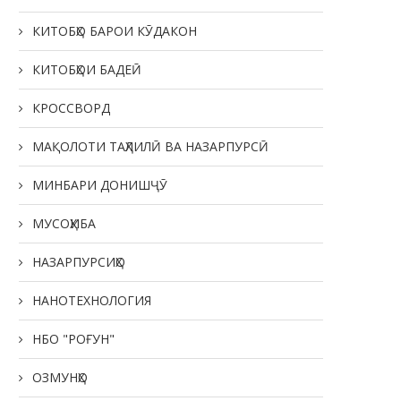
КИТОБҲО БАРОИ КӮДАКОН
КИТОБҲОИ БАДЕӢ
КРОССВОРД
МАҚОЛОТИ ТАҲЛИЛӢ ВА НАЗАРПУРСӢ
МИНБАРИ ДОНИШҶӮ
МУСОҲИБА
НАЗАРПУРСИҲО
НАНОТЕХНОЛОГИЯ
НБО "РОҒУН"
ОЗМУНҲО