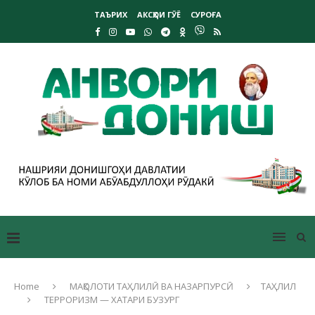
ТАЪРИХ
АКСҲОИ ГӮЁ
СУРОҒА
Home
МАҚОЛОТИ ТАҲЛИЛӢ ВА НАЗАРПУРСӢ
ТАҲЛИЛ
ТЕРРОРИЗМ — ХАТАРИ БУЗУРГ