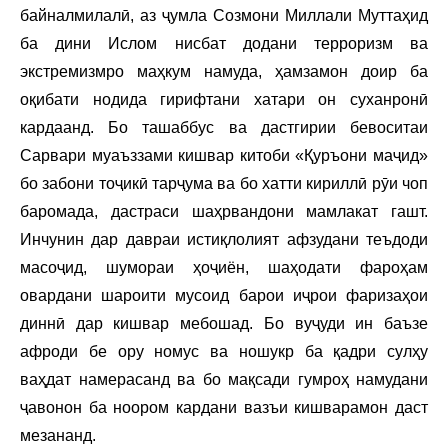
байналмилалӣ, аз ҷумла Созмони Миллали Муттаҳид
ба дини Ислом нисбат додани терроризм ва
экстремизмро маҳкум намуда, ҳамзамон доир ба
оқибати нодида гирифтани хатари он суханронӣ
кардаанд. Бо ташаббус ва дастгирии бевоситаи
Сарвари муаъззами кишвар китоби «Қуръони маҷид»
бо забони тоҷикӣ тарҷума ва бо хатти кириллӣ рӯи чоп
баромада, дастраси шаҳрвандони мамлакат гашт.
Инчунин дар давраи истиқлолият афзудани теъдоди
масоҷид, шумораи ҳоҷиён, шаҳодати фароҳам
овардани шароити мусоид барои иҷрои фаризаҳои
диннӣ дар кишвар мебошад. Бо вуҷуди ин баъзе
афроди бе ору номус ва ношукр ба қадри сулҳу
ваҳдат намерасанд ва бо мақсади гумроҳ намудани
ҷавонон ба ноором кардани вазъи кишварамон даст
мезананд.