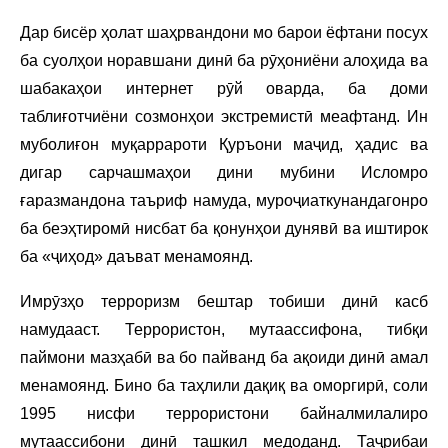
Дар бисёр ҳолат шаҳрвандони мо барои ёфтани посух
ба суолҳои норавшани динӣ ба рӯҳониёни алоҳида ва
шабакаҳои интернет рӯй оварда, ба доми
таблиғотчиёни созмонҳои экстремистӣ меафтанд. Ин
муболиғон муқаррароти Қуръони маҷид, ҳадис ва
дигар сарчашмаҳои дини мубини Исломро
ғаразмандона таъриф намуда, муроҷиаткунандагонро
ба беэҳтиромӣ нисбат ба қонунҳои дунявӣ ва иштирок
ба «ҷиҳод» даъват менамоянд.
Имрӯзҳо терроризм бештар тобиши динӣ касб
намудааст. Террористон, мутаассифона, тибқи
паймони мазҳабӣ ва бо пайванд ба ақоиди динӣ амал
менамоянд. Бино ба таҳлили дақиқ ва оморгирӣ, соли
1995 нисфи террористони байналмилалиро
мутаассибони динӣ ташкил медоданд. Таҷрибаи