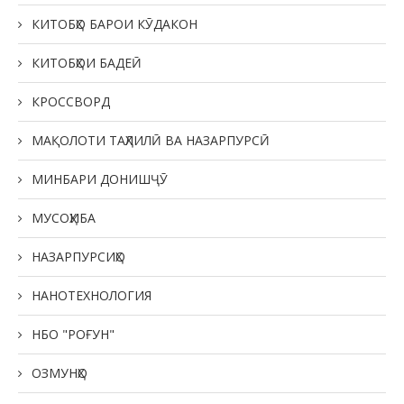
КИТОБҲО БАРОИ КӮДАКОН
КИТОБҲОИ БАДЕӢ
КРОССВОРД
МАҚОЛОТИ ТАҲЛИЛӢ ВА НАЗАРПУРСӢ
МИНБАРИ ДОНИШҶӮ
МУСОҲИБА
НАЗАРПУРСИҲО
НАНОТЕХНОЛОГИЯ
НБО "РОҒУН"
ОЗМУНҲО