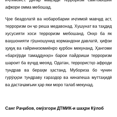
афкори омма мебошад.
Ҷое беадолатӣ ва нобаробарии иҷтимоӣ мавҷуд аст,
терроризм он ҷо реша медавонад. Хушунат ва таҳдид
хусусияти хоси терроризм мебошанд. Онҳо ба як
ваҳшонияти гӯшношунид кормандони давлатӣ, ҳифзи
ҳуқуқ ва ғайринизомиёнро қурбон мекунанд. Ҳангоми
«бархӯрди тамаддунҳо» барои пайдоиши терроризм
шароит ба вуҷуд меояд. Одатан, террористҳо афроди
тундрав ва бераҳм ҳастанд. Мубориза бо чунин
гурӯҳҳои тундраву ғараздор ва кинапеша муттаҳидӣ
ва дастаҷамъии ҳар яки моро талаб мекунад.
Санг Раҷабов, омӯзгори ДТМИК-и ша
ҳри Кӯлоб