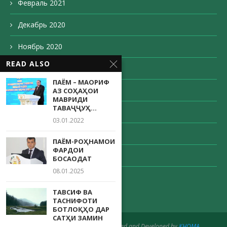
Февраль 2021
Декабрь 2020
Ноябрь 2020
READ ALSO
Октябрь 2020
ПАЁМ – МАОРИФ
Сентябрь 2020
АЗ СОҲАҲОИ
МАВРИДИ
ТАВАҶҶУҲ...
Август 2020
03.01.2022
Май 2020
ПАЁМ-РОҲНАМОИ
ФАРДОИ
Апрель 2020
БОСАОДАТ
08.01.2025
Декабрь 203
ТАВСИФ ВА
ТАСНИФОТИ
БОТЛОҚҲО ДАР
САТҲИ ЗАМИН
@2020 - All Right Reserved. Designed and Developed by
KHOMA