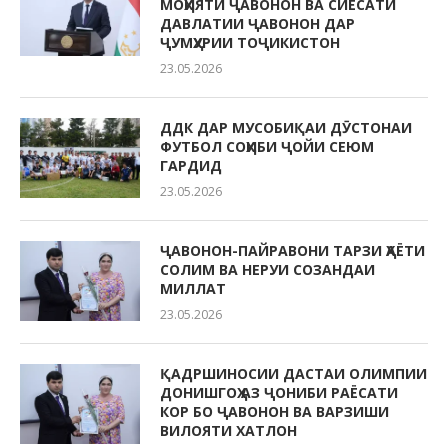
МОҲИЯТИ ҶАВОНОН ВА СИЁСАТИ
ДАВЛАТИИ ҶАВОНОН ДАР
ҶУМҲУРИИ ТОҶИКИСТОН
23.05.2026
ДДК ДАР МУСОБИҚАИ ДӮСТОНАИ
ФУТБОЛ СОҲИБИ ҶОЙИ СЕЮМ
ГАРДИД
23.05.2026
ҶАВОНОН-ПАЙРАВОНИ ТАРЗИ ҲАЁТИ
СОЛИМ ВА НЕРУИ СОЗАНДАИ
МИЛЛАТ
23.05.2026
ҚАДРШИНОСИИ ДАСТАИ ОЛИМПИИ
ДОНИШГОҲ АЗ ҶОНИБИ РАЁСАТИ
КОР БО ҶАВОНОН ВА ВАРЗИШИ
ВИЛОЯТИ ХАТЛОН