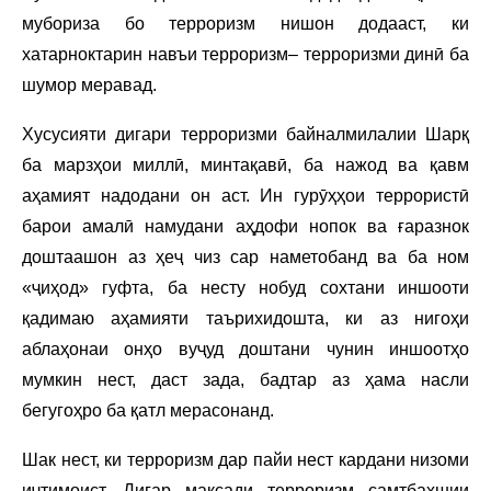
мубориза бо терроризм нишон додааст, ки
хатарноктарин навъи терроризм– терроризми динӣ ба
шумор меравад.
Хусусияти дигари терроризми байналмилалии Шарқ
ба марзҳои миллӣ, минтақавӣ, ба нажод ва қавм
аҳамият надодани он аст. Ин гурӯҳҳои террористӣ
барои амалӣ намудани аҳдофи нопок ва ғаразнок
доштаашон аз ҳеҷ чиз сар наметобанд ва ба ном
«ҷиҳод» гуфта, ба несту нобуд сохтани иншооти
қадимаю аҳамияти таърихидошта, ки аз нигоҳи
аблаҳонаи онҳо вуҷуд доштани чунин иншоотҳо
мумкин нест, даст зада, бадтар аз ҳама насли
бегугоҳро ба қатл мерасонанд.
Шак нест, ки терроризм дар пайи нест кардани низоми
иҷтимоист. Дигар мақсади терроризм самтбахшии