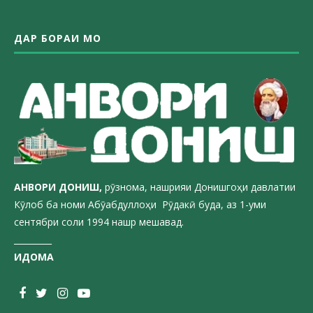
ДАР БОРАИ МО
АНВОРИ ДОН
ИШ,
рӯзнома, нашрияи Донишгоҳи давлатии
Кӯлоб ба номи Абӯабдуллоҳи Рӯдакӣ буда, аз 1-уми
сентябри соли 1994 нашр мешавад.
_________
ИДОМА