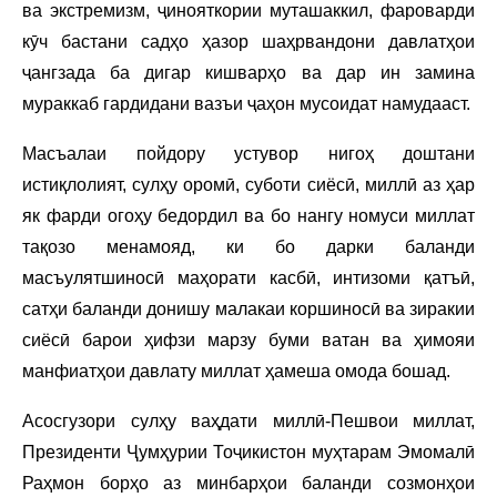
ва экстремизм, ҷинояткории муташаккил, фароварди
кӯч бастани садҳо ҳазор шаҳрвандони давлатҳои
ҷангзада ба дигар кишварҳо ва дар ин замина
мураккаб гардидани вазъи ҷаҳон мусоидат намудааст.
Масъалаи пойдору устувор нигоҳ доштани
истиқлолият, сулҳу оромӣ, суботи сиёсӣ, миллӣ аз ҳар
як фарди огоҳу бедордил ва бо нангу номуси миллат
тақозо менамояд, ки бо дарки баланди
масъулятшиносӣ маҳорати касбӣ, интизоми қатъӣ,
сатҳи баланди донишу малакаи коршиносӣ ва зиракии
сиёсӣ барои ҳифзи марзу буми ватан ва ҳимояи
манфиатҳои давлату миллат ҳамеша омода бошад.
Асосгузори сулҳу ваҳдати миллӣ-Пешвои миллат,
Президенти Ҷумҳурии Тоҷикистон муҳтарам Эмомалӣ
Раҳмон борҳо аз минбарҳои баланди созмонҳои