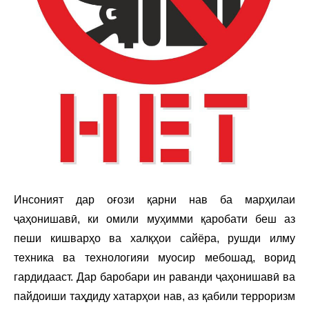
Инсоният дар оғози қарни нав ба марҳилаи
ҷаҳонишавӣ, ки омили муҳимми қаробати беш аз
пеши кишварҳо ва халқҳои сайёра, рушди илму
техника ва технологияи муосир мебошад, ворид
гардидааст. Дар баробари ин раванди ҷаҳонишавӣ ва
пайдоиши таҳдиду хатарҳои нав, аз қабили терроризм