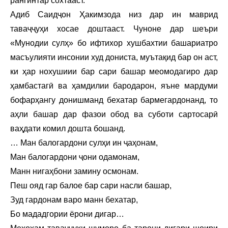
рангинтар сохтааст.
Адиб Саидҷон Ҳакимзода низ дар ин маврид
таваҷҷуҳи хосае доштааст. Чуноне дар шеъри
«Мунодии сулҳ» бо ифтихор хушбахтии башариатро
масъулияти инсонии худ дониста, муътақид бар он аст,
ки ҳар нохушиии бар сари башар меомодагиро дар
ҳамбастагӣ ва ҳамдилии бародарон, яъне мардуми
бофарҳангу донишманд бехатар бармегардонанд, то
аҳли башар дар фазои обод ва суботи сартосарӣ
ваҳдати комил дошта бошанд.
… Ман балогардони сулҳи ин ҷаҳонам,
Ман балогардони ҷони одамонам,
Манн нигаҳбони замину осмонам.
Пеш ояд гар балое бар сари насли башар,
Зуд гардонам варо манн бехатар,
Бо мададгории ёрони дигар…