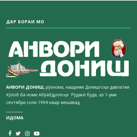
ДАР БОРАИ МО
АНВОРИ ДОН
ИШ,
рӯзнома, нашрияи Донишгоҳи давлатии
Кӯлоб ба номи Абӯабдуллоҳи Рӯдакӣ буда, аз 1-уми
сентябри соли 1994 нашр мешавад.
_________
ИДОМА