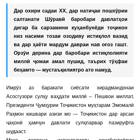
Дар охири садаи XX, дар натиҷаи пошхӯрии
салтанати Шӯравӣ баробари давлатҳои
дигар ба сарзамини куҳанбунёди тоҷикон
низ насими тозаи озодиву истиқлол вазид
ва дар ҳаёти мардум давраи нав оғоз гашт.
Орзӯи дерина дар баробари истиқлолияти
миллӣ ҷомаи амал пушид, таърих тӯҳфаи
беҳамто — мустаъқилиятро ато намуд.
Имрӯз аз баракати сиёсати хирадмандонаи
Асосгузори сулҳу ваҳдати миллӣ – Пешвои миллат,
Президенти Ҷумҳурии Тоҷикистон муҳтарам Эмомалӣ
Раҳмон кишвари азизи мо — Тоҷикистон дар арсаи
ҷаҳонӣ ҳамчун давлати сулҳпарвар пазируфта
шудааст.