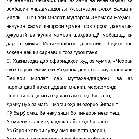
Ин неъмати безавол, пеш аз ҳама натиҷаи заҳмат ва
роҳбарии хирадмандонаи Асосгузори сулҳу Ваҳдати
миллӣ – Пешвои миллат, муьтарам Эмомалӣ Раҳмон,
инчунин саҳми қишрҳои ҷомеа, сохторҳои давлатию
ҳукуматӣ ва кулли ҷомеаи шаҳрвандӣ мебошад, ки
дар таҳкими Истиқлолияти давлатии Тоҷикистон
воқеан нақши сарнавиштсоз гузоштанд.
С. Ҳакимзода дар офаридаҳои худ аз ҷумла, «Чеҳраи
субҳ барои Эмомалӣ Раҳмон» доир ба азму талошҳои
Пешвои миллат дар муттаҳаидгардонӣ ва аз
парокандагӣ наҷот додани миллат, мефармояд:
Пешвои халқи мо аз ҷодаи ғамхорҳо бигзашт,
Ҳамчу нур аз мағз – мағзи оҳани озорҳо бигзашт.
Рӯ ба рӯ омад ба неку зишт бо пиндори неки хеш,
Аз миёни оташи сӯзандаи пайкорҳо бигзашт.
Аз барои хотири сулҳу амонии ватандорон,