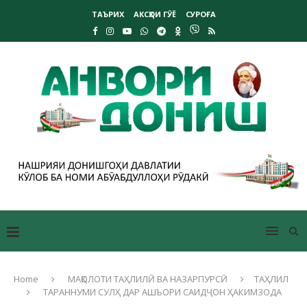
ТАЪРИХ
АКСҲОИ ГӮЁ
СУРОҒА
Home
МАҚОЛОТИ ТАҲЛИЛӢ ВА НАЗАРПУРСӢ
ТАҲЛИЛ
ТАРАННУМИ СУЛҲ ДАР АШЪОРИ САИДҶОН ҲАКИМЗОДА