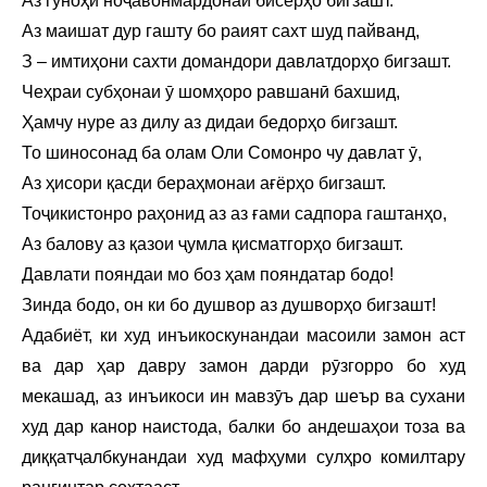
Аз гуноҳи ноҷавонмардонаи бисёрҳо бигзашт.
Аз маишат дур гашту бо раият сахт шуд пайванд,
З – имтиҳони сахти домандори давлатдорҳо бигзашт.
Чеҳраи субҳонаи ӯ шомҳоро равшанӣ бахшид,
Ҳамчу нуре аз дилу аз дидаи бедорҳо бигзашт.
То шиносонад ба олам Оли Сомонро чу давлат ӯ,
Аз ҳисори қасди бераҳмонаи ағёрҳо бигзашт.
Тоҷикистонро раҳонид аз аз ғами садпора гаштанҳо,
Аз балову аз қазои ҷумла қисматгорҳо бигзашт.
Давлати пояндаи мо боз ҳам пояндатар бодо!
Зинда бодо, он ки бо душвор аз душворҳо бигзашт!
Адабиёт, ки худ инъикоскунандаи масоили замон аст
ва дар ҳар давру замон дарди рӯзгорро бо худ
мекашад, аз инъикоси ин мавзӯъ дар шеър ва сухани
худ дар канор наистода, балки бо андешаҳои тоза ва
диққатҷалбкунандаи худ мафҳуми сулҳро комилтару