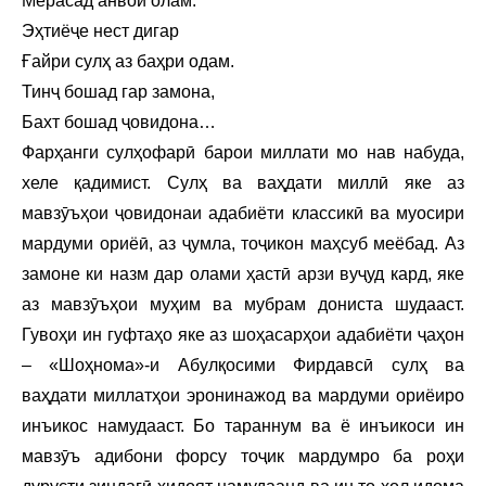
Мерасад анвои олам.
Эҳтиёҷе нест дигар
Ғайри сулҳ аз баҳри одам.
Тинҷ бошад гар замона,
Бахт бошад ҷовидона…
Фарҳанги сулҳофарӣ барои миллати мо нав набуда,
хеле қадимист. Сулҳ ва ваҳдати миллӣ яке аз
мавзӯъҳои ҷовидонаи адабиёти классикӣ ва муосири
мардуми ориёӣ, аз ҷумла, тоҷикон маҳсуб меёбад. Аз
замоне ки назм дар олами ҳастӣ арзи вуҷуд кард, яке
аз мавзӯъҳои муҳим ва мубрам дониста шудааст.
Гувоҳи ин гуфтаҳо яке аз шоҳасарҳои адабиёти ҷаҳон
– «Шоҳнома»-и Абулқосими Фирдавсӣ сулҳ ва
ваҳдати миллатҳои эронинажод ва мардуми ориёиро
инъикос намудааст. Бо тараннум ва ё инъикоси ин
мавзӯъ адибони форсу тоҷик мардумро ба роҳи