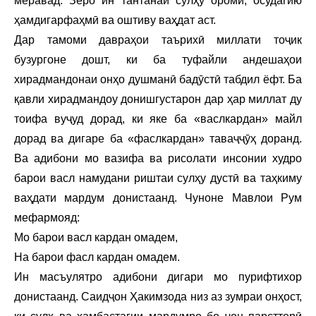
меравад. Зеро ин тантанаи сулҳу оромӣ, осудагию
ҳамдигарфаҳмӣ ва оштиву ваҳдат аст.
Дар тамоми давраҳои таърихӣ миллати тоҷик
бузургоне дошт, ки ба туфайли андешаҳои
хирадмандонаи онҳо душманӣ бадӯстӣ табдил ёфт. Ба
қавли хирадмандоу донишгустарон дар ҳар миллат ду
тоифа вуҷуд дорад, ки яке ба «васлкардан» майл
дорад ва дигаре ба «фаслкардан» таваҷҷӯҳ доранд.
Ва адибони мо вазифа ва рисолати инсонии худро
барои васл намудани риштаи сулҳу дустӣ ва таҳкиму
ваҳдати мардум донистаанд. Чуноне Мавлои Рум
мефармояд:
Мо барои васл кардан омадем,
На барои фасл кардан омадем.
Ин масъулятро адибони дигари мо пурифтихор
донистаанд. Саидҷон Ҳакимзода низ аз зумраи онҳост,