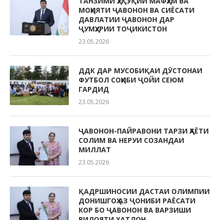
ТАНЗИМИ ҲУҚУҚИИ МАФҲУМ ВА
МОҲИЯТИ ҶАВОНОН ВА СИЁСАТИ
ДАВЛАТИИ ҶАВОНОН ДАР
ҶУМҲУРИИ ТОҶИКИСТОН
23.05.2026
ДДК ДАР МУСОБИҚАИ ДӮСТОНАИ
ФУТБОЛ СОҲИБИ ҶОЙИ СЕЮМ
ГАРДИД
23.05.2026
ҶАВОНОН-ПАЙРАВОНИ ТАРЗИ ҲАЁТИ
СОЛИМ ВА НЕРУИ СОЗАНДАИ
МИЛЛАТ
23.05.2026
ҚАДРШИНОСИИ ДАСТАИ ОЛИМПИИ
ДОНИШГОҲ АЗ ҶОНИБИ РАЁСАТИ
КОР БО ҶАВОНОН ВА ВАРЗИШИ
ВИЛОЯТИ ХАТЛОН