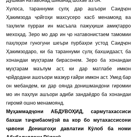
Душман натавонад шиканад шохае аз он.
Хулоса, тараннуми сулҳ дар ашъори Саидҷон
Ҳакимзода ҷойгоҳи махсусеро касб менамояд ва
таҳлили пурраи ин масъала пажуҳиши амиқтарро
мехоҳад. Зеро мо дар ин ҷо натавонистаем тамомии
паҳлҳҳои гуногуни шеъри пурбаҳои устод Саидҷон
Ҳакимзодаро, ки ба тараннуми сулҳ бахшидааст, ба
хонандаи муҳтарам бирасонем. Зеро ба хонандаи
муҳтарам маълум аст, ки дар матлабе имкон
ҷойдодани ашоъори мазкур ғайри имкон аст. Умед бар
он мебандем, ки дар оянда донишмандони гиромии
мо ин паҳлуи ашъори адиби зандаёдро ба хонандаи
гиромӣ ошно менамоянд.
Муҳаммадҷони АБДУВОҲИД, сармутахассиси
бахши таҷрибаомӯзӣ ва кор бо мутахассисони
ҷавони Донишгоҳи давлатии Кӯлоб ба номи