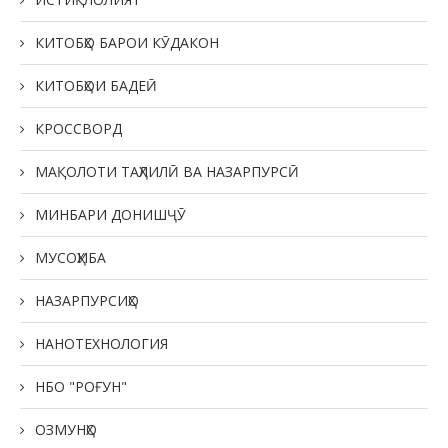
КИТОБҲО БАРОИ КӮДАКОН
КИТОБҲОИ БАДЕӢ
КРОССВОРД
МАҚОЛОТИ ТАҲЛИЛӢ ВА НАЗАРПУРСӢ
МИНБАРИ ДОНИШҶӮ
МУСОҲИБА
НАЗАРПУРСИҲО
НАНОТЕХНОЛОГИЯ
НБО "РОҒУН"
ОЗМУНҲО