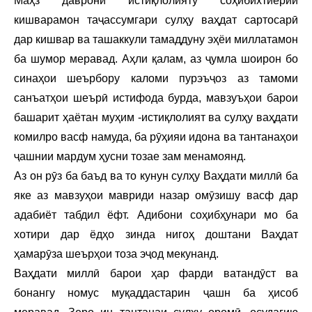
Маҳз даврони истиқлолияту соҳибихтиёрии
кишварамон таҷассумгари сулҳу ваҳдат сартосарӣ
дар кишвар ва ташаккули тамаддуну эҳёи миллатамон
ба шумор меравад. Аҳли қалам, аз ҷумла шоирон бо
синаҳои шеърбору каломи пурэъҷоз аз тамоми
санъатҳои шеърӣ истифода бурда, мавзуъҳои барои
башарит ҳаётан муҳим -истиқлолият ва сулҳу ваҳдати
комилро васф намуда, ба рӯҳияи идона ва тантанаҳои
ҷашнии мардум ҳусни тозае зам менамоянд.
Аз он рӯз ба баъд ва то кунун сулҳу Ваҳдати миллӣ ба
яке аз мавзуҳои мавриди назар омӯзишу васф дар
адабиёт табдил ёфт. Адибони соҳибҳунари мо ба
хотири дар ёдҳо зинда нигоҳ доштани Ваҳдат
ҳамарӯза шеърҳои тоза эҷод мекунанд.
Ваҳдати миллӣ барои ҳар фарди ватандӯст ва
бонангу номус муқаддастарин ҷашн ба ҳисоб