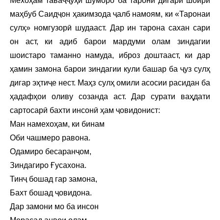
Мехоҳам таваҷҷуҳи шуморо ба тарони дигари шоири
маҳбуб Саидҷон ҳакимзода ҷалб намоям, ки «Таронаи
сулҳ» номгузорӣ шудааст. Дар ин тарона сахан сари
он аст, ки адиб барои мардуми олам зиндагии
шоистаро таманно намуда, иброз доштааст, ки дар
ҳамин замона барои зиндагии кули башар ба ҷуз сулҳ
дигар эҳтиҷе нест. Маҳз сулҳ омили асосии расидан ба
ҳадафҳои оливу созанда аст. Дар сурати ваҳдати
сартосарӣ бахти инсонӣ ҳам ҷовидонист:
Ман намехоҳам, ки бинам
Оби чашмеро равона.
Одамиро бесаранҷом,
Зиндагиро Ғусахона.
Тинҷ бошад гар замона,
Бахт бошад ҷовидона.
Дар замони мо ба инсон