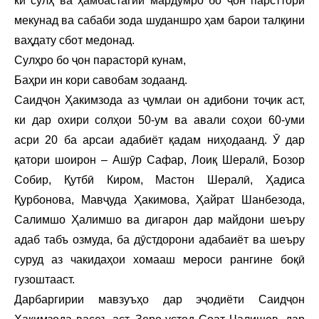
ки сулҳ ва ҳамбастагии мардумро бо ҷон парстторӣ
мекунад ва сабаби зода шуданшро ҳам барои талқини
ваҳдату сбот медонад.
Сулҳро бо ҷон парасторӣ кунам,
Баҳри ин кори савобам зодаанд.
Саидҷон Ҳакимзода аз ҷумлаи он адибони тоҷик аст,
ки дар охири солҳои 50-ум ва авали соҳои 60-уми
асри 20 ба арсаи адабиёт қадам ниҳодаанд. Ӯ дар
қатори шоирон – Ашӯр Сафар, Лоиқ Шералӣ, Бозор
Собир, Қутбӣ Киром, Мастон Шералӣ, Ҳадиса
Қурбонова, Мавҷуда Ҳакимова, Ҳайрат Шанбезода,
Салимшо Ҳалимшо ва дигарон дар майдони шеъру
адаб табъ озмуда, ба дӯстдорони адабаиёт ва шеъру
суруд аз чакидаҳои хомааш мероси рангине боқӣ
гузоштааст.
Дарбаргирии мавзуъҳо дар эҷодиёти Саидҷон