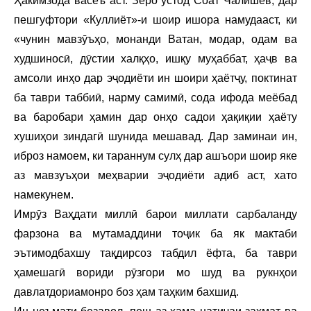
Ҳакимзода васеъ аст. Зеро устод Соат Чалишев, дар
пешгуфтори «Куллиёт»-и шоир ишора намудааст, ки
«чунин мавзӯъҳо, монанди Ватан, модар, одам ва
худшиносӣ, дӯстии халқҳо, ишқу муҳаббат, ҳаҷв ва
амсоли инҳо дар эҷодиёти ин шоири ҳаётҷу, поктинат
ба таври таббиӣ, нарму самимӣ, сода ифода меёбад
ва баробари ҳамин дар онҳо садои ҳақиқии ҳаёту
хушиҳои зиндагӣ шунида мешавад. Дар заминаи ин,
иброз намоем, ки тараннум сулҳ дар ашъори шоир яке
аз мавзуъҳои меҳварии эҷодиёти адиб аст, хато
намекунем.
Имрӯз Ваҳдати миллӣ барои миллати сарбаланду
фарзона ва мутамаддини тоҷик ба як мактаби
эътимодбахшу тақдирсоз табдил ёфта, ба таври
ҳамешагӣ вориди рӯзгори мо шуд ва рукнҳои
давлатдориамонро боз ҳам таҳким бахшид.