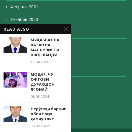
Февраль 2021
Декабрь 2020
READ ALSO
Ноябрь 2020
МУҲАББАТ БА
Октябрь 2020
ВАТАН ВА
МАСЪУЛИЯТИ
ШАҲРВАНДӢ
Сентябрь 2020
17.04.2026
Август 2020
МОДАР, ЧУ
ОФТОБИ
Май 2020
ДУРАХШОН
ЯГОНАӢ
Апрель 2020
08.03.2024
Декабрь 203
Нерӯгоҳи барқии
обии Роғун –
ҳамчун яке...
30.08.2022