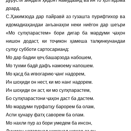
дурусти зиндагӣ ҳидоят намудаанд ва ин то ҳол идома
доард.
С.Ҳакимзода дар пайравӣ аз гузашта пурифтихор ва
идомадиаҳандаи анъанаҳои неки ниёгон дар шеъри
«Мо сулҳпарастем» бори дигар ба мардуми ҷаҳон
нишон додаст, ки тоҷикон ҳамеша талқинкунандаи
сулҳу субботи сартосарианд:
Мо дар бадии ҳеҷ башарзода набошем,
Мо тухми бадӣ дафъ намоему напошем.
Мо қасд ба иғвогарию ҷанг надорем,
Ин шоҳиди он нест, ки мо нанг надорем.
Ин шоҳиди он аст, ки мо сулҳпарастем,
Бо сулҳпарастони ҷаҳон даст ба дастем.
Мо мардуми пурфатҳу барорем ба олам,
Аспи ҳунару фатҳ саворем ба олам.
Мо нахли пур аз бори умедем ба инсон,