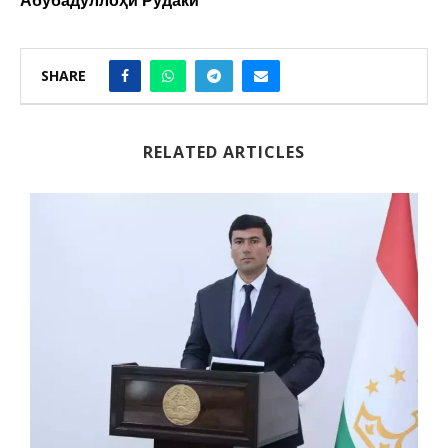
Абубадуллоҳи Рӯдакӣ
SHARE
RELATED ARTICLES