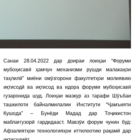
Санаи 28.04.2022 дар доираи лоиҳаи “Форуми
мубоҳисавӣ ҳамчун механизми рушди малакаҳои
таҳлилӣ” миёни омӯзгорони факултетҳои молиявию
иқтисодӣ ва иқтисод ва идора форуми мубоҳисавӣ
гузаронида шуд. Лоиҳаи мазкур аз тарафи Шӯъбаи
ташкилоти байналмилалии Институти “Ҷамъияти
Кушода” – Бунёди Мадад дар Тоҷикистон
маблағгузорӣ гардидааст. Мавзӯи форум чунин буд:
Афзалиятҳои технологияҳои иттилоотию рақамӣ дар
иқтисодиёт.