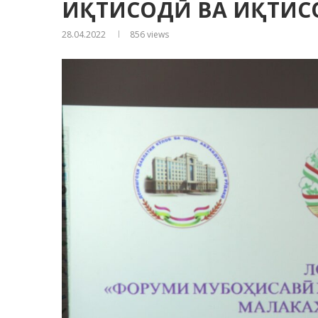
ИҚТИСОДӢ ВА ИҚТИС
28.04.2022
856
views