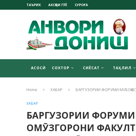
ТАЪРИХ
АКСҲОИ ГӮЁ
СУРОҒА
АСОСӢ
СОХТОР
СИЁСАТ
ТАҲЛИЛ
Home
ХАБАР
БАРГУЗОРИИ ФОРУМИ МУБОҲИС
ХАБАР
БАРГУЗОРИИ ФОРУМИ
ОМӮЗГОРОНИ ФАКУЛТ