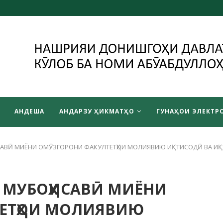
АНДЕША
АНДАРЗУ ҲИКМАТҲО
ГУНАҲОИ ЭЛЕКТРО
АВӢ МИЁНИ ОМӮЗГОРОНИ ФАКУЛТЕТҲОИ МОЛИЯВИЮ ИҚТИСОДӢ ВА ИҚ
 МУБОҲИСАВӢ МИЁНИ
ЕТҲОИ МОЛИЯВИЮ