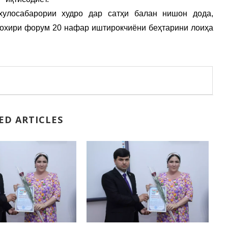
хулосабарории худро дар сатҳи балан нишон дода,
 охири форум 20 нафар иштирокчиёни беҳтарини лоиҳа
ED ARTICLES