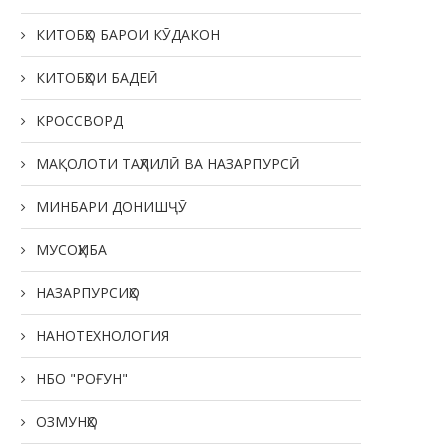
КИТОБҲО БАРОИ КӮДАКОН
КИТОБҲОИ БАДЕӢ
КРОССВОРД
МАҚОЛОТИ ТАҲЛИЛӢ ВА НАЗАРПУРСӢ
МИНБАРИ ДОНИШҶӮ
МУСОҲИБА
НАЗАРПУРСИҲО
НАНОТЕХНОЛОГИЯ
НБО "РОҒУН"
ОЗМУНҲО