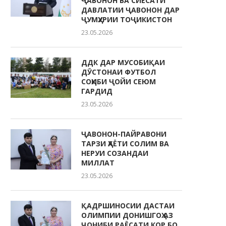
ҶАВОНОН ВА СИЁСАТИ
ДАВЛАТИИ ҶАВОНОН ДАР
ҶУМҲУРИИ ТОҶИКИСТОН
23.05.2026
ДДК ДАР МУСОБИҚАИ
ДӮСТОНАИ ФУТБОЛ
СОҲИБИ ҶОЙИ СЕЮМ
ГАРДИД
23.05.2026
ҶАВОНОН-ПАЙРАВОНИ
ТАРЗИ ҲАЁТИ СОЛИМ ВА
НЕРУИ СОЗАНДАИ
МИЛЛАТ
23.05.2026
ҚАДРШИНОСИИ ДАСТАИ
ОЛИМПИИ ДОНИШГОҲ АЗ
ҶОНИБИ РАЁСАТИ КОР БО