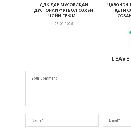
 МУҲИТИ
ДДК ДАР МУСОБИҚАИ
ҶАВОНОН-
ДА
ДӮСТОНАИ ФУТБОЛ СОҲИБИ
ҲАЁТИ 
ҶОЙИ СЕЮМ...
СОЗА
23.05.2026
LEAVE