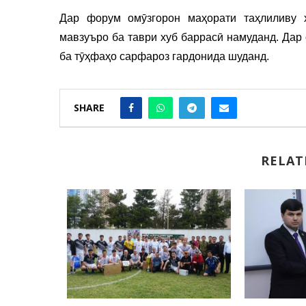
Дар форум омӯзгорон маҳорати таҳлиливу 
мавзуъро ба таври хуб баррасӣ намуданд. Дар
ба тӯҳфаҳо сарфароз гардонида шуданд.
SHARE
RELAT