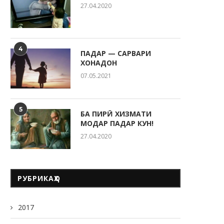
27.04.2020
РӮЗИ ОИЛА ДАР КӮДАКИС
“СИТОРА”
20.05.2026
4
ПАДАР — САРВАРИ
ХОНАДОН
07.05.2021
5
БА ПИРӢ ХИЗМАТИ
МОДАР ПАДАР КУН!
27.04.2020
РУБРИКАҲО
2017