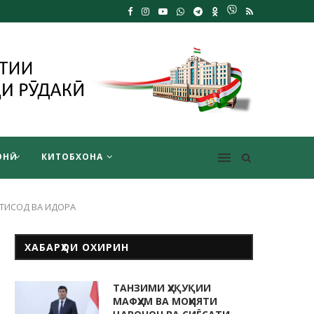
НӢ
КИТОБХОНА
ТИСОД ВА ИДОРА
ХАБАРҲОИ ОХИРИН
ТАНЗИМИ ҲУҚУҚИИ
МАФҲУМ ВА МОҲИЯТИ