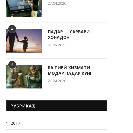
27.04.2020
ҶАВОНОН — НЕРУИ ЭҲЁГАР ВА
ТАКЯГОҲИ МИЛЛАТ
22.05.2026
4
ПАДАР — САРВАРИ
ХОНАДОН
07.05.2021
РӮЗИ ОИЛА ДАР КӮДАКИС
5
“СИТОРА”
БА ПИРӢ ХИЗМАТИ
МОДАР ПАДАР КУН!
20.05.2026
27.04.2020
РУБРИКАҲО
2017