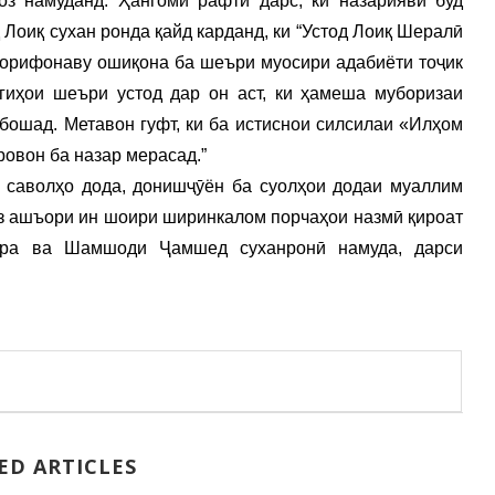
з намуданд. Ҳангоми рафти дарс, ки назариявӣ буд
 Лоиқ сухан ронда қайд карданд, ки “Устод Лоиқ Шералӣ
а орифонаву ошиқона ба шеъри муосири адабиёти тоҷик
гиҳои шеъри устод дар он аст, ки ҳамеша муборизаи
бошад. Метавон гуфт, ки ба истиснои силсилаи «Илҳом
ровон ба назар мерасад.”
 саволҳо дода, донишҷӯён ба суолҳои додаи муаллим
з ашъори ин шоири ширинкалом порчаҳои назмӣ қироат
ира ва Шамшоди Ҷамшед суханронӣ намуда, дарси
ED ARTICLES