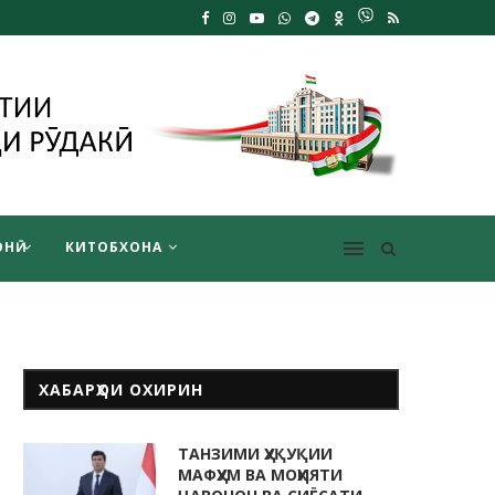
НӢ
КИТОБХОНА
ХАБАРҲОИ ОХИРИН
ТАНЗИМИ ҲУҚУҚИИ
МАФҲУМ ВА МОҲИЯТИ