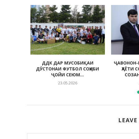
 МУҲИТИ
ДДК ДАР МУСОБИҚАИ
ҶАВОНОН-
ДА
ДӮСТОНАИ ФУТБОЛ СОҲИБИ
ҲАЁТИ 
ҶОЙИ СЕЮМ...
СОЗА
23.05.2026
LEAVE