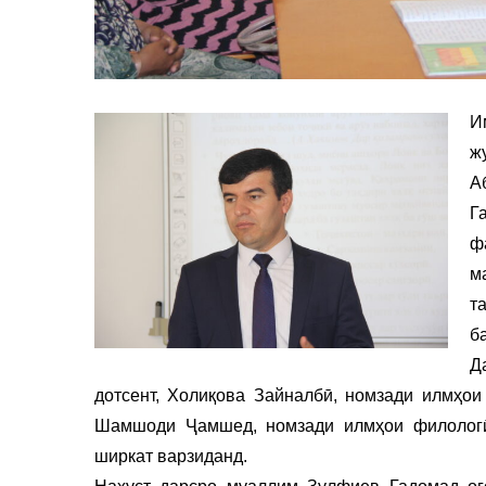
И
ж
А
Г
ф
м
т
б
Д
дотсент, Холиқова Зайналбӣ, номзади илмҳои 
Шамшоди Ҷамшед, номзади илмҳои филологӣ
ширкат варзиданд.