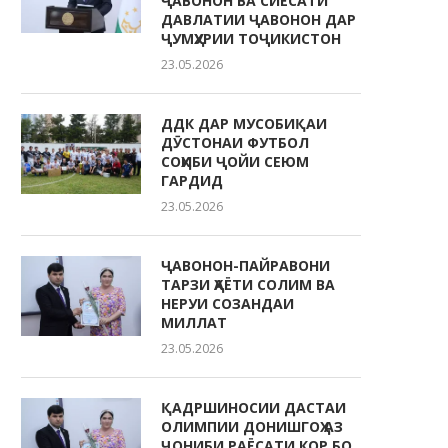
ҶАВОНОН ВА СИЁСАТИ
ДАВЛАТИИ ҶАВОНОН ДАР
ҶУМҲУРИИ ТОҶИКИСТОН
23.05.2026
ДДК ДАР МУСОБИҚАИ
ДӮСТОНАИ ФУТБОЛ
СОҲИБИ ҶОЙИ СЕЮМ
ГАРДИД
23.05.2026
ҶАВОНОН-ПАЙРАВОНИ
ТАРЗИ ҲАЁТИ СОЛИМ ВА
НЕРУИ СОЗАНДАИ
МИЛЛАТ
23.05.2026
ҚАДРШИНОСИИ ДАСТАИ
ОЛИМПИИ ДОНИШГОҲ АЗ
ҶОНИБИ РАЁСАТИ КОР БО