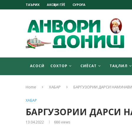
ТАЪРИХ
АКСҲОИ ГӮЁ
СУРОҒА
АСОСӢ
СОХТОР
СИЁСАТ
ТАҲЛИЛ
Home
ХАБАР
БАРГУЗОРИИ ДАРСИ НАМУНАВИ
ХАБАР
БАРГУЗОРИИ ДАРСИ 
13.04.2022
686
views