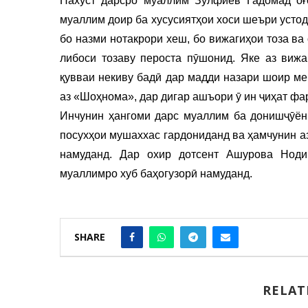
Нахуст дарсро муаллим Зулфиев Гадомад оғо
муаллим доир ба хусусиятҳои хоси шеъри устод
бо назми нотакрори хеш, бо вижагиҳои тоза в
либоси тозаву пероста пӯшонид. Яке аз вижа
қувваи некиву бадӣ дар мадди назари шоир ме
аз «Шоҳнома», дар дигар ашъори ӯ ин ҷиҳат фа
Инчунин ҳангоми дарс муаллим ба донишҷӯён
посухҳои мушаххас гардониданд ва ҳамчунин а
намуданд. Дар охир дотсент Ашурова Нод
муаллимро хуб баҳогузорӣ намуданд.
SHARE
RELAT