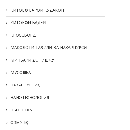
КИТОБҲО БАРОИ КӮДАКОН
КИТОБҲОИ БАДЕӢ
КРОССВОРД
МАҚОЛОТИ ТАҲЛИЛӢ ВА НАЗАРПУРСӢ
МИНБАРИ ДОНИШҶӮ
МУСОҲИБА
НАЗАРПУРСИҲО
НАНОТЕХНОЛОГИЯ
НБО "РОҒУН"
ОЗМУНҲО