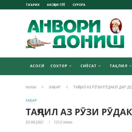
ТАЪРИХ
АКСҲОИ ГӮЁ
СУРОҒА
АСОСӢ
СОХТОР
СИЁСАТ
ТАҲЛИЛ
Home
ХАБАР
ТАҶЛИЛ АЗ РӮЗИ РӮДАКӢ ДАР 
ХАБАР
ТАҶЛИЛ АЗ РӮЗИ РӮД
23.09.2021
1212
views