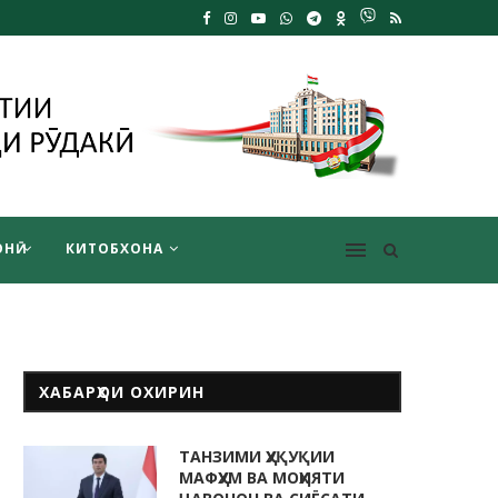
НӢ
КИТОБХОНА
ХАБАРҲОИ ОХИРИН
ТАНЗИМИ ҲУҚУҚИИ
МАФҲУМ ВА МОҲИЯТИ