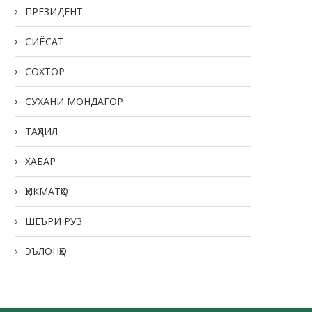
ПРЕЗИДЕНТ
СИЁСАТ
СОХТОР
СУХАНИ МОНДАГОР
ТАҲЛИЛ
ХАБАР
ҲИКМАТҲО
ШЕЪРИ РӮЗ
ЭЪЛОНҲО