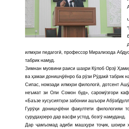
илм
ҳои педагогӣ, профессор Мирализода Абду
табрик намуд.
Зимнан муовини раиси шаҳри Кӯлоб Орзӯ Ҳами
ва ҳамаи донишҷӯёнро ба рӯзи Рӯдакӣ табрик н
Сипас, номзади илмҳои филологӣ, дотсент Аш
неъмат зи Оли Сомон буд», саромӯзгори каф
«Баъзе хусусиятҳои забонии ашъори Абӯабдулл
Гурӯҳи донишҷӯёни факултети филологияи т
сурудаҳоеро дар васфи устод, бозгӯ намуданд.
Дар ҷамъомад адиби машҳури тоҷик, шоири 