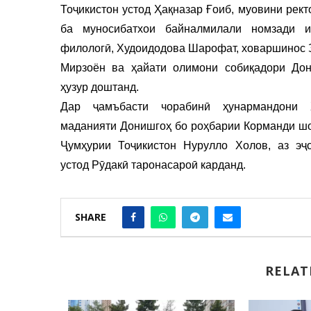
Тоҷикистон устод Ҳақназар Ғоиб, муовини рект
ба муносибатхои байналмилали номзади и
филологӣ, Худоидодова Шарофат, ховаршинос
Мирзоён ва ҳайати олимони собиқадори До
ҳузур доштанд.
Дар ҷамъбасти чорабинӣ ҳунармандони 
маданияти Донишгоҳ бо роҳбарии Корманди ш
Ҷумҳурии Тоҷикистон Нурулло Холов, аз эҷ
устод Рӯдакӣ таронасароӣ карданд.
SHARE
RELAT