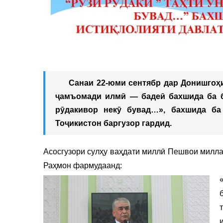
Санаи 22-юми сентябр дар Донишгоҳ
ҷамъомади илмӣ — бадеӣ бахшида ба бу
рӯдакивор некӯ бувад…», бахшида ба
Тоҷикистон баргузор гардид.
Асосгузори сулҳу ваҳдати миллӣ Пешвои милл
Раҳмон фармудаанд:
т