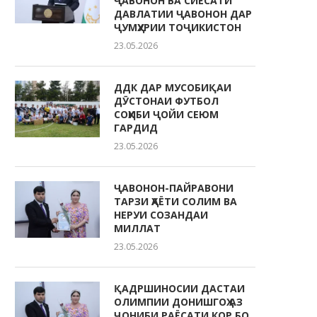
ҶАВОНОН ВА СИЁСАТИ
ДАВЛАТИИ ҶАВОНОН ДАР
ҶУМҲУРИИ ТОҶИКИСТОН
23.05.2026
ДДК ДАР МУСОБИҚАИ
ДӮСТОНАИ ФУТБОЛ
СОҲИБИ ҶОЙИ СЕЮМ
ГАРДИД
23.05.2026
ҶАВОНОН-ПАЙРАВОНИ
ТАРЗИ ҲАЁТИ СОЛИМ ВА
НЕРУИ СОЗАНДАИ
МИЛЛАТ
23.05.2026
ҚАДРШИНОСИИ ДАСТАИ
ОЛИМПИИ ДОНИШГОҲ АЗ
ҶОНИБИ РАЁСАТИ КОР БО