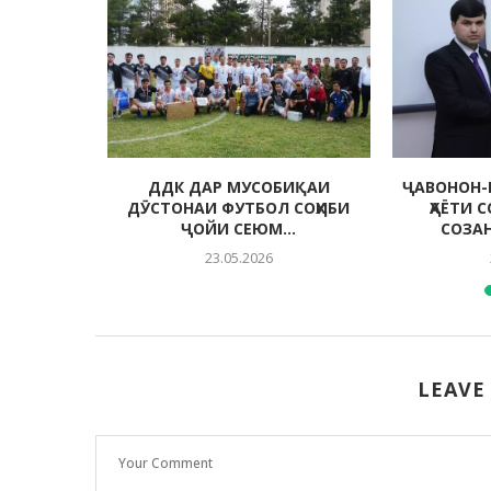
 МУҲИТИ
ДДК ДАР МУСОБИҚАИ
ҶАВОНОН-
ДА
ДӮСТОНАИ ФУТБОЛ СОҲИБИ
ҲАЁТИ 
ҶОЙИ СЕЮМ...
СОЗА
23.05.2026
LEAVE