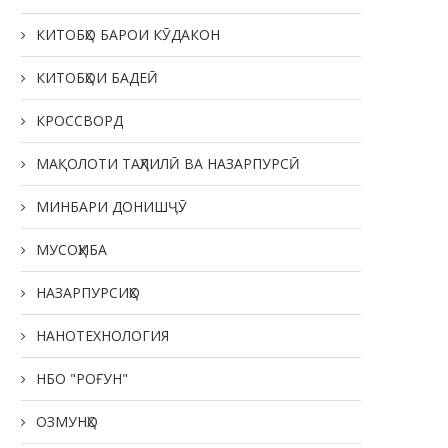
КИТОБҲО БАРОИ КӮДАКОН
КИТОБҲОИ БАДЕӢ
КРОССВОРД
МАҚОЛОТИ ТАҲЛИЛӢ ВА НАЗАРПУРСӢ
МИНБАРИ ДОНИШҶӮ
МУСОҲИБА
НАЗАРПУРСИҲО
НАНОТЕХНОЛОГИЯ
НБО "РОҒУН"
ОЗМУНҲО