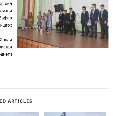
ор оид
лмҳои
 Зафар
нишгоҳ
Хонаи
оистаи
одиёти
ED ARTICLES