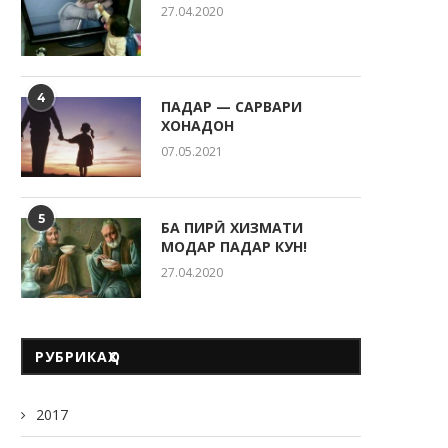
27.04.2020
4
ПАДАР — САРВАРИ
ХОНАДОН
07.05.2021
5
БА ПИРӢ ХИЗМАТИ
МОДАР ПАДАР КУН!
27.04.2020
РУБРИКАҲО
2017
ҶАВОНОН — НЕРУИ ЭҲЁГАР ВА