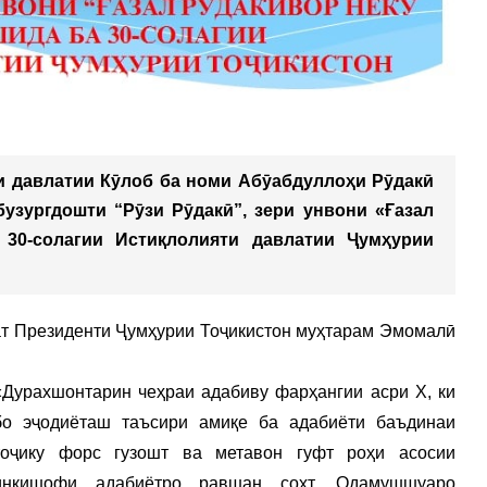
и давлатии Кӯлоб ба номи Абӯабдуллоҳи Рӯдакӣ
зургдошти “Рӯзи Рӯдакӣ”, зери унвони «Ғазал
 30-
солаг
ии Истиқлолияти давлатии Ҷумҳурии
ат Президенти Ҷумҳурии Тоҷикистон муҳтарам Эмомалӣ
«Дурахшонтарин чеҳраи адабиву фарҳангии асри X, ки
бо эҷодиёташ таъсири амиқе ба адабиёти баъдинаи
оҷику форс гузошт ва метавон гуфт роҳи асосии
инкишофи адабиётро равшан сохт, Одамушшуаро