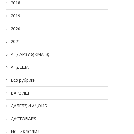
2018
ТАКЯГОҲИ МИЛЛАТ
22.05.2026
2019
2020
2021
РӮЗИ ОИЛА ДАР КӮДАКИС
АНДАРЗУ ҲИКМАТҲО
“СИТОРА”
20.05.2026
АНДЕША
Без рубрики
ВАРЗИШ
ДАЛЕЛҲОИ АҶОИБ
ДАСТОВАРҲО
ИСТИҚЛОЛИЯТ