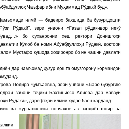
Абӯабдуллоҳ Ҷаъфар ибни Муҳаммад Рӯдакӣ буд».
Ҷамъомади илмӣ — бадеиро бахшида ба бузургдошти
“Рӯзи Рӯдакӣ”, зери унвони «Ғазал рӯдакивор некӯ
бувад…» бо суханронии хеш ректори Донишгоҳи
давлатии Кӯлоб ба номи Абӯабдуллоҳи Рӯдакӣ, доктори
салом Мустафо кушода ҳозиронро бо ин ҷашни давлатӣ
диён дар ҷамъомад ҳузур дошта омӯзгорону кормандон
амуданд.
ӯрова Нодира Ҷумъаевна, зери унвони «Варо бузургию
едраи забони тоҷикӣ Бахтиниссо Алиева дар мавзӯи
оҳи Рӯдакӣ», дарёфтҳои илмии худро баён карданд.
очик ва журналистика порчаҳое аз эҷодиёт шоир ва
халқии