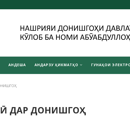
АНДЕША
АНДАРЗУ ҲИКМАТҲО
ГУНАҲОИ ЭЛЕКТРО
ДОНИШГОҲ
АКӢ ДАР ДОНИШГОҲ