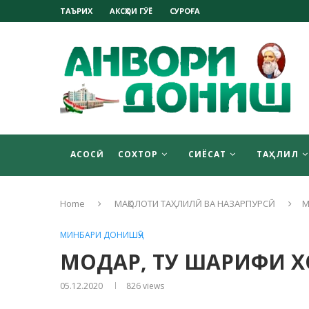
ТАЪРИХ
АКСҲОИ ГӮЁ
СУРОҒА
АСОСӢ
СОХТОР
СИЁСАТ
ТАҲЛИЛ
Home
МАҚОЛОТИ ТАҲЛИЛӢ ВА НАЗАРПУРСӢ
М
МИНБАРИ ДОНИШҶӮ
МОДАР, ТУ ШАРИФИ Х
05.12.2020
826
views