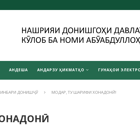
АНДЕША
АНДАРЗУ ҲИКМАТҲО
ГУНАҲОИ ЭЛЕКТРО
ИНБАРИ ДОНИШҶӮ
МОДАР, ТУ ШАРИФИ ХОНАДОНӢ!
ОНАДОНӢ!