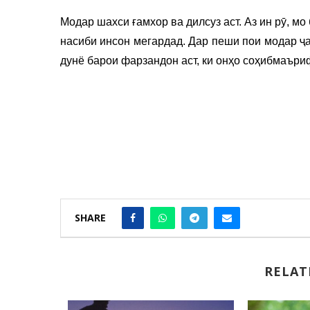
Модар шахси ғамхор ва дилсуз аст. Аз ин рӯ, мо
насиби инсон мегардад. Дар пеши пои модар ҷ
дунё барои фарзандон аст, ки онҳо соҳибмаъри
SHARE
RELAT