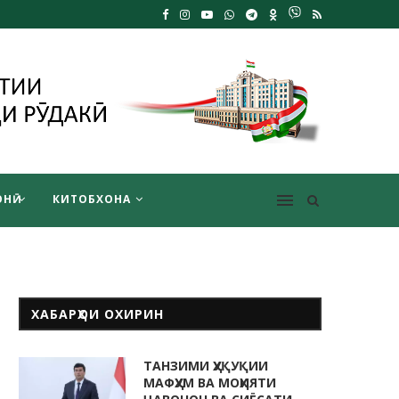
НӢ
КИТОБХОНА
ХАБАРҲОИ ОХИРИН
ТАНЗИМИ ҲУҚУҚИИ
МАФҲУМ ВА МОҲИЯТИ