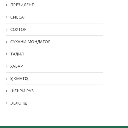
ПРЕЗИДЕНТ
СИЁСАТ
СОХТОР
СУХАНИ МОНДАГОР
ТАҲЛИЛ
ХАБАР
ҲИКМАТҲО
ШЕЪРИ РӮЗ
ЭЪЛОНҲО