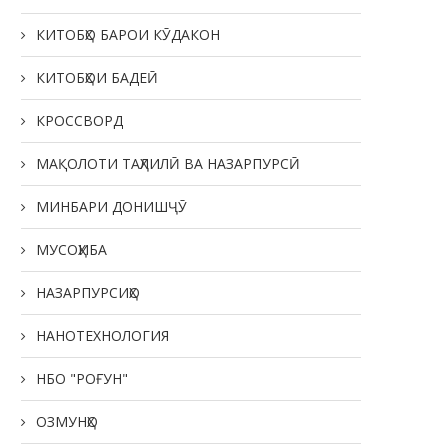
КИТОБҲО БАРОИ КӮДАКОН
КИТОБҲОИ БАДЕӢ
КРОССВОРД
МАҚОЛОТИ ТАҲЛИЛӢ ВА НАЗАРПУРСӢ
МИНБАРИ ДОНИШҶӮ
МУСОҲИБА
НАЗАРПУРСИҲО
НАНОТЕХНОЛОГИЯ
НБО "РОҒУН"
ОЗМУНҲО