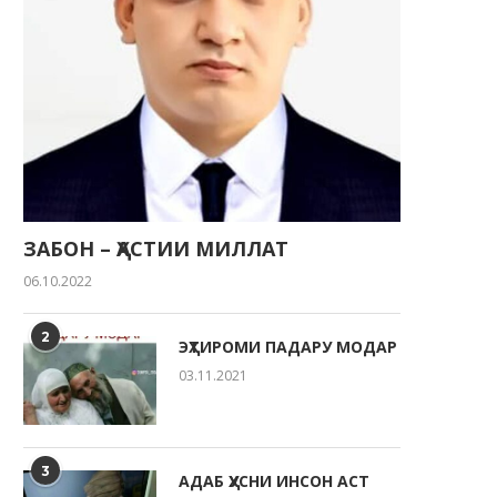
КӮЛОБ-ДИЁРИ НОЗАНИНАМ
МАФҲУМИ АСОСИИ СОҲИБК
ВА ВАЗИФАҲОИ ОН
07.05.2021
07.05.2021
ЗАБОН – ҲАСТИИ МИЛЛАТ
06.10.2022
2
ЭҲТИРОМИ ПАДАРУ МОДАР
03.11.2021
3
АДАБ ҲУСНИ ИНСОН АСТ