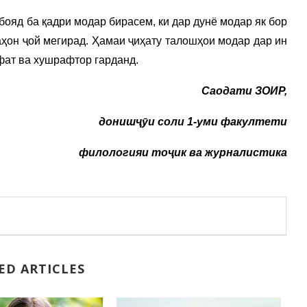
 бояд ба қадри модар бирасем, ки дар дунё модар як бор
аҳон ҷой мегирад. Ҳамаи ҷиҳату талошҳои модар дар ин
фат ва хушрафтор гарданд.
Саодати ЗОИР,
донишҷӯи соли 1-уми факултети
филологияи тоҷик ва журналистика
ED ARTICLES