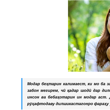
Модар беҳтарин калимаест, ки мо ба з
забон мегирем, чӣ қадар шодӣ дар дил
инсон ва бебаҳотарин ин модар аст.
рӯҳафтодаву дилшикастагонро фараҳу 