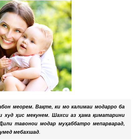
абон меорем. Вақте, ки мо калимаи модарро ба
и худ ҳис мекунем. Шахси аз ҳама қиматарини
 Дили тавонои модар муҳаббатро мепарварад,
умед мебахшад
.