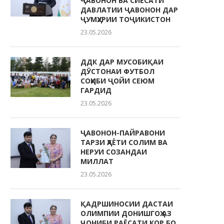
ҶАВОНОН ВА СИЁСАТИ
ДАВЛАТИИ ҶАВОНОН ДАР
ҶУМҲУРИИ ТОҶИКИСТОН
23.05.2026
ДДК ДАР МУСОБИҚАИ
ДӮСТОНАИ ФУТБОЛ
СОҲИБИ ҶОЙИ СЕЮМ
ГАРДИД
23.05.2026
ҶАВОНОН-ПАЙРАВОНИ
ТАРЗИ ҲАЁТИ СОЛИМ ВА
НЕРУИ СОЗАНДАИ
МИЛЛАТ
23.05.2026
ҚАДРШИНОСИИ ДАСТАИ
ОЛИМПИИ ДОНИШГОҲ АЗ
ҶОНИБИ РАЁСАТИ КОР БО