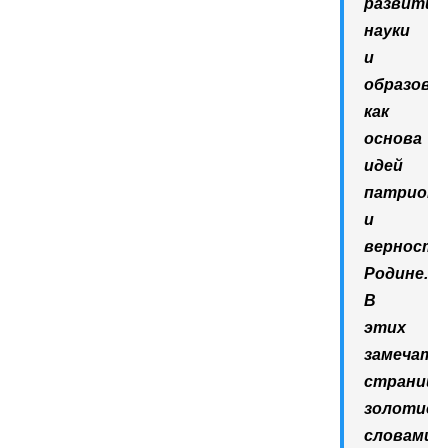
развитие
науки
и
образова
как
основа
идей
патриот
и
верности
Родине.
В
этих
замечате
страница
золотис
словами