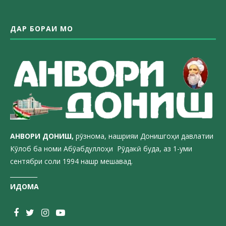
ДАР БОРАИ МО
АНВОРИ ДОН
ИШ,
рӯзнома, нашрияи Донишгоҳи давлатии
Кӯлоб ба номи Абӯабдуллоҳи Рӯдакӣ буда, аз 1-уми
сентябри соли 1994 нашр мешавад.
_________
ИДОМА