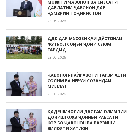
МОҲИЯТИ ҶАВОНОН ВА СИЁСАТИ
ДАВЛАТИИ ҶАВОНОН ДАР
ҶУМҲУРИИ ТОҶИКИСТОН
23.05.2026
ДДК ДАР МУСОБИҚАИ ДӮСТОНАИ
ФУТБОЛ СОҲИБИ ҶОЙИ СЕЮМ
ГАРДИД
23.05.2026
ҶАВОНОН-ПАЙРАВОНИ ТАРЗИ ҲАЁТИ
СОЛИМ ВА НЕРУИ СОЗАНДАИ
МИЛЛАТ
23.05.2026
ҚАДРШИНОСИИ ДАСТАИ ОЛИМПИИ
ДОНИШГОҲ АЗ ҶОНИБИ РАЁСАТИ
КОР БО ҶАВОНОН ВА ВАРЗИШИ
ВИЛОЯТИ ХАТЛОН