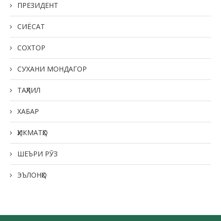
ПРЕЗИДЕНТ
СИЁСАТ
СОХТОР
СУХАНИ МОНДАГОР
ТАҲЛИЛ
ХАБАР
ҲИКМАТҲО
ШЕЪРИ РӮЗ
ЭЪЛОНҲО