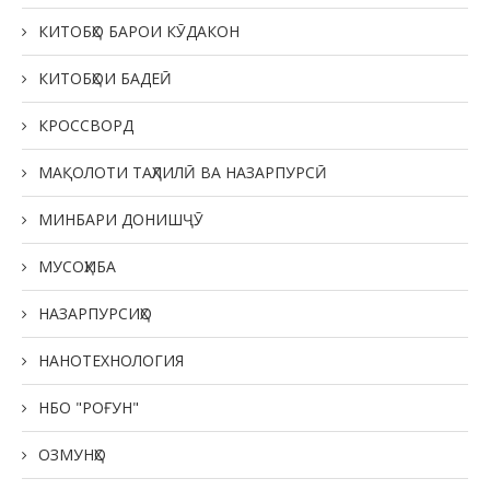
КИТОБҲО БАРОИ КӮДАКОН
КИТОБҲОИ БАДЕӢ
КРОССВОРД
МАҚОЛОТИ ТАҲЛИЛӢ ВА НАЗАРПУРСӢ
МИНБАРИ ДОНИШҶӮ
МУСОҲИБА
НАЗАРПУРСИҲО
НАНОТЕХНОЛОГИЯ
НБО "РОҒУН"
ОЗМУНҲО