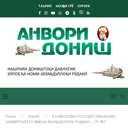
ТАЪРИХ
АКСҲОИ ГӮЁ
СУРОҒА
Home
ХАБАР
КУЛЯБСКОМУ ГОСУДАРСТВЕННОМУ
УНИВЕРСИТЕТУ ИМЕНИ АБУАБДУЛЛОХ РУДАКИ — 75 ЛЕТ