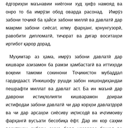
ёдгориҳои маънавии ниёгони худ ҳифз намояд ва
онро то ба имрӯзи обод оварда расонад. Имрӯз
забони тоҷикӣ ба ҳайси забони миллӣ ва давлатӣ дар
мақоми забони сиёсат, илму фарҳанг, қонунгузорӣ,
равобити дипломатӣ, тиҷорат ва дигар воситаҳои
иртибот қарор дорад.
Муҳимтар аз ҳама, имрӯз забони давлатӣ дар
кишвари азизамон ба рамзи ҳамбастагӣ ва иттиҳоди
воқеии тамоми сокинони Тоҷикистон мубаддал
гардидааст. Инкишофу рушди забон нишондиҳандаи
пешрафти миллат ва давлат аст. Ба ин маънӣ дар
даврони истиқлолияти кишварамон доираи
истифодаи забони давлатӣ чи дар корҳои давлатдорӣ
ва чи дар арсаҳои сиёсиву иқтисодӣ ва иҷтимоиву
фарҳангӣ вусъати бесобиқа ёфт. Дар ин кор саҳми