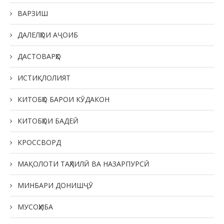
ВАРЗИШ
ДАЛЕЛҲОИ АҶОИБ
ДАСТОВАРҲО
ИСТИҚЛОЛИЯТ
КИТОБҲО БАРОИ КӮДАКОН
КИТОБҲОИ БАДЕӢ
КРОССВОРД
МАҚОЛОТИ ТАҲЛИЛӢ ВА НАЗАРПУРСӢ
МИНБАРИ ДОНИШҶӮ
МУСОҲИБА