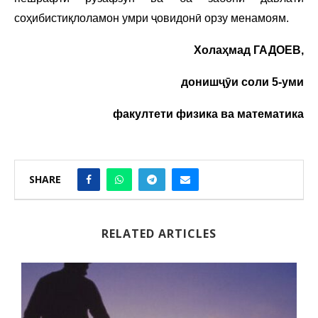
соҳибистиқлоламон умри ҷовидонӣ орзу менамоям.
Холаҳмад ГАДОЕВ,
донишҷӯи соли 5-уми
факултети физика ва
математика
SHARE
RELATED ARTICLES