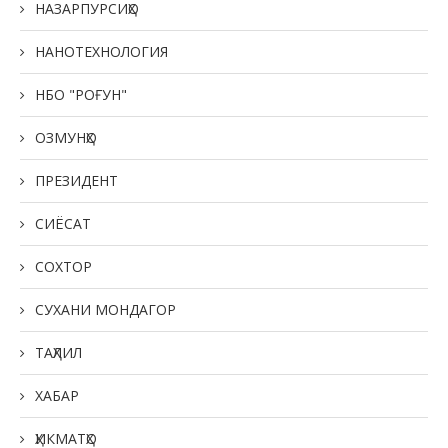
НАЗАРПУРСИҲО
НАНОТЕХНОЛОГИЯ
НБО "РОҒУН"
ОЗМУНҲО
ПРЕЗИДЕНТ
СИЁСАТ
СОХТОР
СУХАНИ МОНДАГОР
ТАҲЛИЛ
ХАБАР
ҲИКМАТҲО