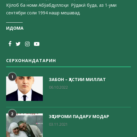
Кӯлоб ба номи Абӯабдуллоҳи Рӯдакӣ буда, аз 1-уми
сентябри соли 1994 нашр мешавад.
_________
ИДОМА
СЕРХОНАНДАТАРИН
1
ЗАБОН – ҲАСТИИ МИЛЛАТ
06.10.2022
2
ЭҲТИРОМИ ПАДАРУ МОДАР
03.11.2021