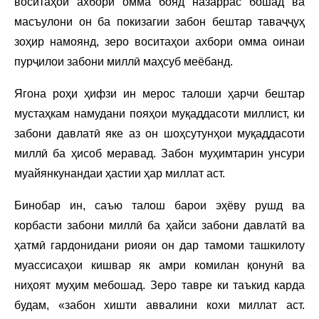
воситаҳои ахбори омма бояд назаррас бошад ва
масъулони он ба покизагии забон бештар таваҷҷуҳ
зоҳир намоянд, зеро воситаҳои ахбори омма оинаи
пурҷилои забони миллӣ маҳсуб меёбанд.
Ягона роҳи ҳифзи ин мерос талоши ҳарчи бештар
мустаҳкам намудани пояҳои муқаддасоти миллист, ки
забони давлатӣ яке аз он шоҳсутунҳои муқаддасоти
миллӣ ба ҳисоб меравад. Забон муҳимтарин унсури
муайянкунандаи ҳастии ҳар миллат аст.
Бинобар ин, саъю талош барои эҳёву рушд ва
корбасти забони миллӣ ба ҳайси забони давлатӣ ва
ҳатмӣ гардонидани риояи он дар тамоми ташкилоту
муассисаҳои кишвар як амри комилан қонунӣ ва
ниҳоят муҳим мебошад. Зеро тавре ки таъкид карда
будам, «забон хишти аввалини кохи миллат аст.