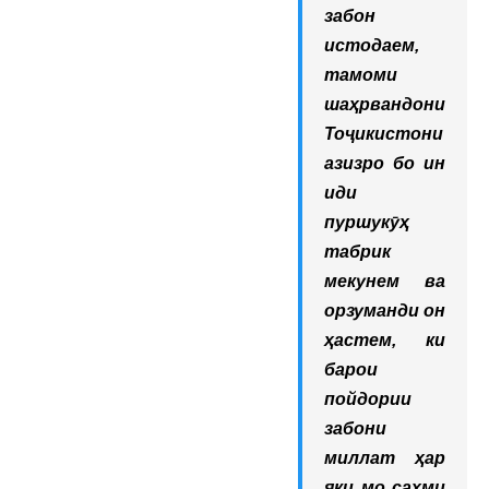
забон
истодаем,
тамоми
шаҳрвандони
Тоҷикистони
азизро бо ин
иди
пуршукӯҳ
табрик
мекунем ва
орзуманди он
ҳастем, ки
барои
пойдории
забони
миллат ҳар
яки мо саҳми