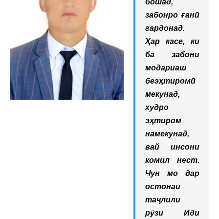
бошад,
забонро ғанӣ
гардонад.
Ҳар касе, ки
ба забони
модариаш
беэҳтиромӣ
мекунад,
худро
эҳтиром
намекунад,
вай инсони
комил нест.
Чун мо дар
остонаи
таҷлили
рӯзи Иди