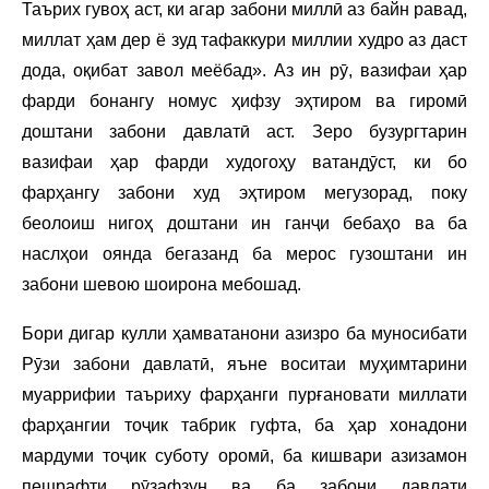
Таърих гувоҳ аст, ки агар забони миллӣ аз байн равад,
миллат ҳам дер ё зуд тафаккури миллии худро аз даст
дода, оқибат завол меёбад». Аз ин рӯ, вазифаи ҳар
фарди бонангу номус ҳифзу эҳтиром ва гиромӣ
доштани забони давлатӣ аст. Зеро бузургтарин
вазифаи ҳар фарди худогоҳу ватандӯст, ки бо
фарҳангу забони худ эҳтиром мегузорад, поку
беолоиш нигоҳ доштани ин ганҷи бебаҳо ва ба
наслҳои оянда бегазанд ба мерос гузоштани ин
забони шевою шоирона мебошад.
Бори дигар кулли ҳамватанони азизро ба муносибати
Рӯзи забони давлатӣ, яъне воситаи муҳимтарини
муаррифии таъриху фарҳанги пурғановати миллати
фарҳангии тоҷик табрик гуфта, ба ҳар хонадони
мардуми тоҷик суботу оромӣ, ба кишвари азизамон
пешрафти рӯзафзун ва ба забони давлати