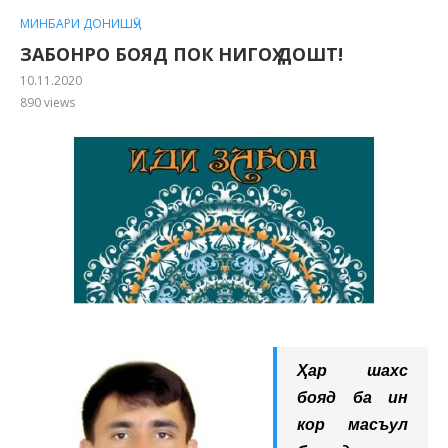
МИНБАРИ ДОНИШҶӮ
ЗАБОНРО БОЯД ПОК НИГОҲ ДОШТ!
10.11.2020
890
views
Ҳар шахс
бояд ба ин
кор масъул