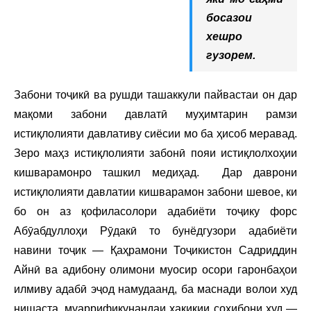
босазои
хешро
гузорем.
Забони тоҷикӣ ва рушди ташаккули пайвастаи он дар
мақоми забони давлатӣ муҳимтарин рамзи
истиқлолияти давлативу сиёсии мо ба ҳисоб меравад.
Зеро маҳз истиқлолияти забонӣ пояи истиқлолхоҳии
кишварамонро ташкил медиҳад. Дар даврони
истиқлолияти давлатии кишварамон забони шевое, ки
бо он аз қофиласолори адабиёти тоҷику форс
Абӯабдуллоҳи Рӯдакӣ то бунёдгузори адабиёти
навини тоҷик — Қаҳрамони Тоҷикистон Садриддин
Айнӣ ва адибону олимони муосир осори гаронбаҳои
илмиву адабӣ эҷод намудаанд, ба маснади волои худ
нишаста, муаррификунандаи ҳақиқии соҳибони худ —