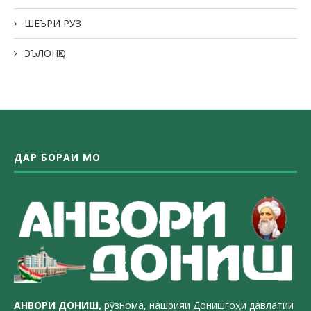
ШЕЪРИ РӮЗ
ЭЪЛОНҲО
ДАР БОРАИ МО
АНВОРИ ДОН
ИШ,
рӯзнома, нашрияи Донишгоҳи давлатии