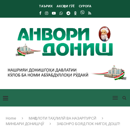
ТАЪРИХ
АКСҲОИ ГӮЁ
СУРОҒА
Home
МАҚОЛОТИ ТАҲЛИЛӢ ВА НАЗАРПУРСӢ
МИНБАРИ ДОНИШҶӮ
ЗАБОНРО БОЯД ПОК НИГОҲ ДОШТ!