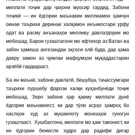
миллати тоҷик дар ҷаҳони муосир гардид. Забони
тоҷикӣ — ин ёдгории маънавии миллиамон ҳамчун
оинаи таърихи деринаи халқамон инъикосгари урфу
одат ва расму анъанаҳои милливу давлатдории мо
мебошад. Барои гузаштагони мо ифтихор аз Ватан ва
забон ҳамеша ангезандаи эҳсоси олӣ буда, дар ҳама
давру замон аз ҷумлаи мафҳумҳои муқаддастарин
арзёбӣ гардидааст.
Ба ин маънӣ, забони давлатӣ, бешубҳа, таҷассумгари
таърихи пуршебу фарози халқи куҳанбунёди тоҷик
мебошад. Зеро забони ҳар қавму миллати дунё
ёдгории маънавиест, ки дар тӯли асрҳо ҳамроҳ бо
наслҳои худ аз мушкилоту монеаҳои гуногун
гузаштааст. Хушбахтона, миллати мо ҳам тавонист, ки
ин ёдгории бемисли худро дар радифи дигар