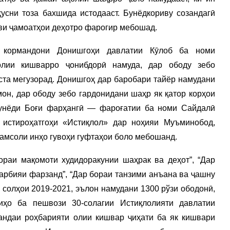
усни тоза бахшида истодааст. Бунёдкориву созандагӣ
ави ҷамоатҳои деҳотро фарогир мебошад.
а кормандони Донишгоҳи давлатии Кӯлоб ба номи
олии кишварро ҷонибдорӣ намуда, дар ободу зебо
та мегузорад. Донишгоҳ дар баробари тайёр намудани
мон, дар ободу зебо гардонидани шаҳр як қатор корҳои
 бунёди Боғи фарҳангӣ — фароғатии ба номи Сайдалӣ
и истироҳатгоҳи «Истиқлол» дар ноҳияи Муъминобод,
 амсоли инҳо гувоҳи гуфтаҳои боло мебошанд.
ораи мақомоти худидоракунии шаҳрак ва деҳот”, “Дар
арбияи фарзанд”, “Дар бораи танзими анъана ва ҷашну
солҳои 2019-2021, эълон намудани 1300 рўзи ободонӣ,
риҳо ба пешвози 30-солагии Истиқлолияти давлатии
андаи роҳбарияти олии кишвар ҷиҳати ба як кишвари