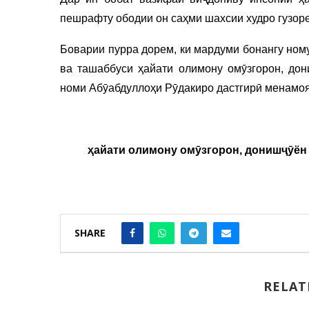
пешрафту ободии он саҳми шахсии худро гузор
Боварии пурра дорем, ки мардуми бонангу ном
ва ташаббуси ҳайати олимону омӯзгорон, до
номи Абӯабдуллоҳи Рӯдакиро дастгирӣ менамоя
ҳайати
олимону омӯзгорон, донишҷӯён 
SHARE
RELAT