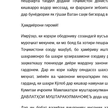
пешрафта табдил додани Тоҷикистон донист
кишварро водор месозад, ки фарҳанги зебоипа
дар бунёдкории як гӯшаи Ватан саҳм бигзорад
Ҳамдиёрони гиромӣ!
Имрӯзҳо, ки корҳои ободониву созандагӣ вусъ
муроҷиат мекунем, ки мо бояд ба хотири пешр
Тоҷикистони озоду маҳбуб, бо ҳамёриву иш
шаҳрамонро ба шаҳри ҳозиразамони озодаву 
заҳматкашу покниҳоди диёри мардону занон
гардонем. Дар ин кори хайру ояндасоз шахс
меҳнат, зиёиён ва ҷавонони меҳнатқарин п
гарданд, ки шаҳри Кӯлоб дар кишвар намунаи ш
Кумитаи иҷроияи Мамлакатҳои муштаракулм
ДАВЛАТҲОИ МУШТАРАКУЛМАНОФЕЪ дода шуд
Дар ин бобат вазифаи виҷдониву инсонии ҳа