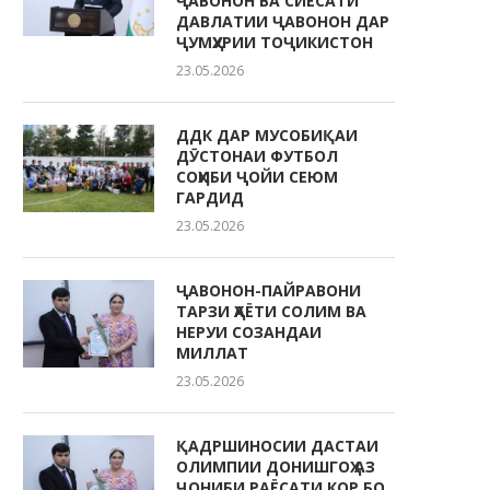
ҶАВОНОН ВА СИЁСАТИ
ДАВЛАТИИ ҶАВОНОН ДАР
ҶУМҲУРИИ ТОҶИКИСТОН
23.05.2026
ДДК ДАР МУСОБИҚАИ
ДӮСТОНАИ ФУТБОЛ
СОҲИБИ ҶОЙИ СЕЮМ
ГАРДИД
23.05.2026
ҶАВОНОН-ПАЙРАВОНИ
ТАРЗИ ҲАЁТИ СОЛИМ ВА
НЕРУИ СОЗАНДАИ
МИЛЛАТ
23.05.2026
ҚАДРШИНОСИИ ДАСТАИ
ОЛИМПИИ ДОНИШГОҲ АЗ
ҶОНИБИ РАЁСАТИ КОР БО