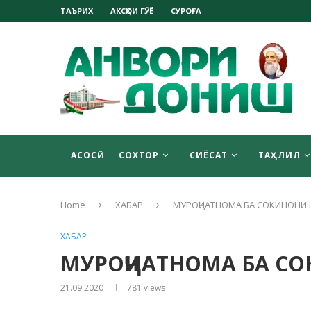
ТАЪРИХ
АКСҲОИ ГӮЁ
СУРОҒА
АСОСӢ
СОХТОР
СИЁСАТ
ТАҲЛИЛ
Home
ХАБАР
МУРОҶИАТНОМА БА СОКИНОНИ
ХАБАР
МУРОҶИАТНОМА БА С
21.09.2020
781
views