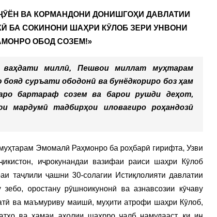
ҶӮЁН ВА КОРМАНДОНИ ДОНИШГОҲИ ДАВЛАТИИ
КӢ БА СОКИНОНИ ШАҲРИ КӮЛОБ ЗЕРИ УНВОНИ
АМОНРО ОБОД СОЗЕМ!»
ҳу ваҳдати миллӣ, Пешвои миллат муҳтарам
 бояд суръати ободонӣ ва бунёдкориро боз ҳам
аро бартараф созем ва барои рушди деҳот,
ои мардумӣ тадбирҳои иловагиро роҳандозӣ
муҳтарам Эмомалӣ Раҳмонро ба роҳбарӣ гирифта, Узви
икистон, иҷрокунандаи вазифаи раиси шаҳри Кӯлоб
аи таҷлили ҷашни 30-солагии Истиқлолияти давлатии
 зебо, оростану рӯшноикунонӣ ва азнавсозии кӯчаву
матӣ ва маъмуриву маишӣ, муҳити атрофи шаҳри Кӯлоб,
атҳо ва ҳамаи аҳолии шаҳрро ҷалб намудааст, ки ин