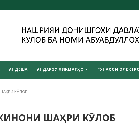
АНДЕША
АНДАРЗУ ҲИКМАТҲО
ГУНАҲОИ ЭЛЕКТРО
 ШАҲРИ КӮЛОБ
ОКИНОНИ ШАҲРИ КӮЛОБ