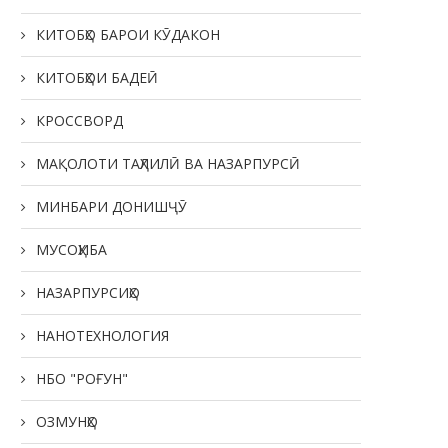
ҶАВОНОН — НЕРУИ ЭҲЁГАР ВА
КИТОБҲО БАРОИ КӮДАКОН
ТАКЯГОҲИ МИЛЛАТ
22.05.2026
КИТОБҲОИ БАДЕӢ
КРОССВОРД
МАҚОЛОТИ ТАҲЛИЛӢ ВА НАЗАРПУРСӢ
РӮЗИ ОИЛА ДАР КӮДАКИС
МИНБАРИ ДОНИШҶӮ
“СИТОРА”
20.05.2026
МУСОҲИБА
НАЗАРПУРСИҲО
НАНОТЕХНОЛОГИЯ
НБО "РОҒУН"
ОЗМУНҲО