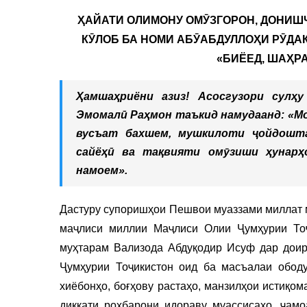
ҲАЙАТИ ОЛИМОНУ ОМӮЗГОРОН, ДОНИШ
КӮЛОБ БА НОМИ АБӮАБДУЛЛОҲИ РӮДА
«БИЁЕД, ШАҲР
Ҳамшаҳриёни азиз! Асосгузори сул
Эмомалӣ Раҳмон таъкид намудаанд: «Мо
вусъат бахшем, мушкилоти ҷойдошт
сайёҳӣ ва тақвияти омӯзиши ҳунарҳ
намоем».
Дастуру супоришҳои Пешвои муаззами миллат 
маҷлиси миллии Маҷлиси Олии Ҷумҳурии Тоҷ
муҳтарам Вализода Абдуқодир Исуф дар доир
Ҷумҳурии Тоҷикистон оид ба масъалаи ободу
хиёбонҳо, боғҳову растаҳо, манзилҳои истиқо
диққати роҳбарони идораву муассисаҳо, ҷамо