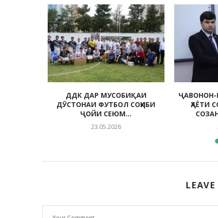
 МУҲИТИ
ДДК ДАР МУСОБИҚАИ
ҶАВОНОН-
ДА
ДӮСТОНАИ ФУТБОЛ СОҲИБИ
ҲАЁТИ 
ҶОЙИ СЕЮМ...
СОЗА
23.05.2026
LEAVE