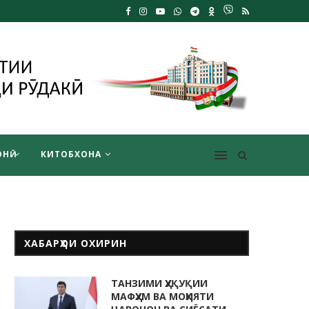
НӢ
КИТОБХОНА
ХАБАРҲОИ ОХИРИН
ТАНЗИМИ ҲУҚУҚИИ
МАФҲУМ ВА МОҲИЯТИ