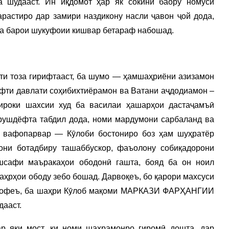
а шудааст. Ин иқдомот ҳар як сокини баору номуси
растиро дар замири наздикону насли ҷавон ҷой дода,
 ва барои шукуфоии кишвар бетараф набошад.
ати тоза гирифтааст, ба шумо — ҳамшаҳриёни азизамон
афти давлати соҳибихтиёрамон ва Ватани аҷдодиамон –
тироки шахсии худ ба василаи ҳашарҳои дастаҷамъӣ
рушдёфта табдил дода, номи мардумони сарбаланд ва
и вафопарвар — Кӯлоби бостониро боз ҳам шуҳратёр
они ботадбиру ташаббускор, фаъолону собиқадорони
ешсафи маъракаҳои ободонӣ гашта, бояд ба он ноил
аҳрҳои ободу зебо бошад. Дарвоқеъ, бо қарори махсуси
анофеъ, ба шаҳри Кӯлоб мақоми МАРКАЗИ ФАРҲАНГИИ
ааст.
р яки мост, ки номи шаҳрамонро гиромӣ дошта, дар