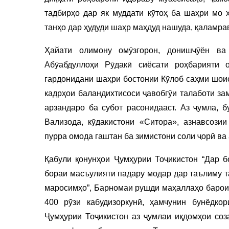
тадбирҳо дар як муддати кӯтоҳ ба шаҳри мо ҳ
танҳо дар ҳудуди шаҳр маҳдуд нашуда, қаламр
Ҳайати олимону омӯзгорон, донишҷӯён в
Абӯабдуллоҳи Рӯдакӣ сиёсати роҳбарияти 
гардонидани шаҳри бостонии Кӯлоб саҳми шоис
кадрҳои баландихтисоси ҷавобгӯи талаботи за
арзандаро ба субот расонидааст. Аз ҷумла,
Вализода, кӯдакистони «Ситора», азнавсози
пурра омода гаштан ба зимистони соли ҷорӣ ва
Қабули қонунҳои Ҷумҳурии Тоҷикистон “Дар б
бораи масъулияти падару модар дар таълиму т
маросимҳо”, Барномаи рушди маҳаллаҳо барои 
400 рӯзи кабудизоркунӣ, ҳамчунин бунёдко
Ҷумҳурии Тоҷикистон аз ҷумлаи иқдомҳои соз