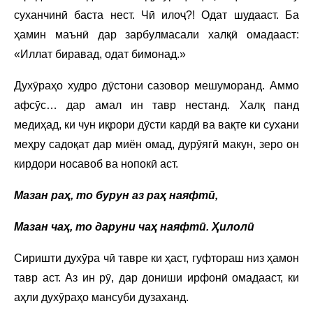
суханчинӣ баста нест. Чӣ илоҷ?! Одат шудааст. Ба
ҳамин маънӣ дар зарбулмасали халқӣ омадааст:
«Иллат биравад, одат бимонад.»
Духӯраҳо худро дӯстони сазовор мешуморанд. Аммо
афсӯс… дар амал ин тавр нестанд. Халқ панд
медиҳад, ки чун иқрори дӯсти кардӣ ва вақте ки сухани
меҳру садоқат дар миён омад, дурӯягӣ макун, зеро он
кирдори носавоб ва нопокӣ аст.
Мазан раҳ, то бурун аз раҳ наяфтӣ,
Мазан чаҳ, то даруни чаҳ наяфтӣ. Ҳилолӣ
Сиришти духӯра чӣ тавре ки ҳаст, гуфтораш низ ҳамон
тавр аст. Аз ин рӯ, дар дониши ирфонӣ омадааст, ки
аҳли духӯраҳо мансуби дузаханд.