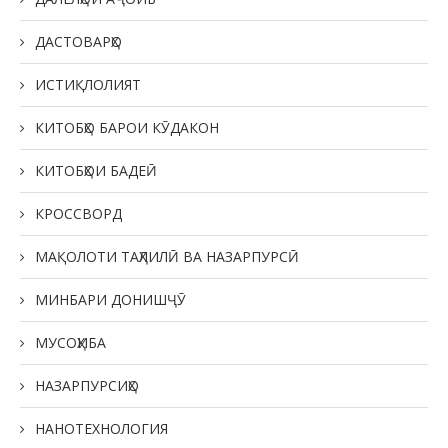
ДАСТОВАРҲО
ИСТИҚЛОЛИЯТ
КИТОБҲО БАРОИ КӮДАКОН
КИТОБҲОИ БАДЕӢ
КРОССВОРД
МАҚОЛОТИ ТАҲЛИЛӢ ВА НАЗАРПУРСӢ
МИНБАРИ ДОНИШҶӮ
МУСОҲИБА
НАЗАРПУРСИҲО
НАНОТЕХНОЛОГИЯ