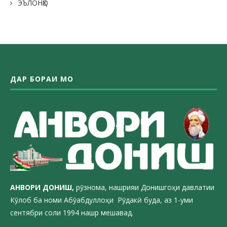
ЭЪЛОНҲО
ДАР БОРАИ МО
АНВОРИ ДОН
ИШ,
рӯзнома, нашрияи Донишгоҳи давлатии
Кӯлоб ба номи Абӯабдуллоҳи Рӯдакӣ буда, аз 1-уми
сентябри соли 1994 нашр мешавад.
_________