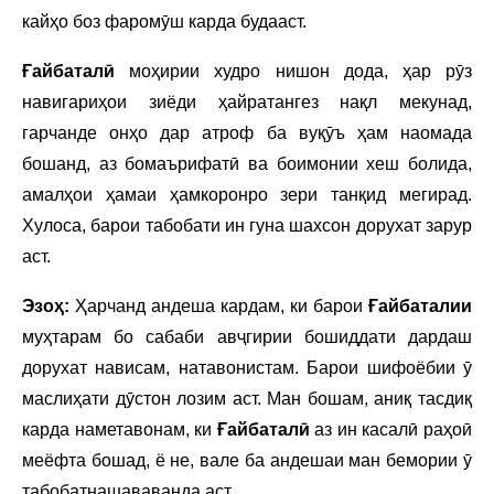
кайҳо боз фаромӯш карда будааст.
Ғайбаталӣ
моҳирии худро нишон дода, ҳар рӯз
навигариҳои зиёди ҳайратангез нақл мекунад,
гарчанде онҳо дар атроф ба вуқӯъ ҳам наомада
бошанд, аз бомаърифатӣ ва боимонии хеш болида,
амалҳои ҳамаи ҳамкоронро зери танқид мегирад.
Хулоса, барои табобати ин гуна шахсон дорухат зарур
аст.
Эзоҳ:
Ҳарчанд андеша кардам, ки барои
Ғайбаталии
муҳтарам бо сабаби авҷгирии бошиддати дардаш
дорухат нависам, натавонистам. Барои шифоёбии ӯ
маслиҳати дӯстон лозим аст. Ман бошам, аниқ тасдиқ
карда наметавонам, ки
Ғайбаталӣ
аз ин касалӣ раҳоӣ
меёфта бошад, ё не, вале ба андешаи ман бемории ӯ
табобатнашававанда аст.