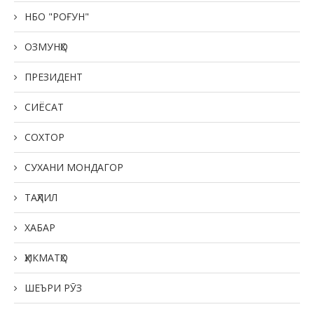
НБО "РОҒУН"
ОЗМУНҲО
ПРЕЗИДЕНТ
СИЁСАТ
СОХТОР
СУХАНИ МОНДАГОР
ТАҲЛИЛ
ХАБАР
ҲИКМАТҲО
ШЕЪРИ РӮЗ