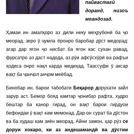
пайвастагӣ
доранд, низоъ
меандозад.
Ҳамаи ин амалҳоро аз дили неку меҳрубонӣ ба ҷо
меорад, зеро ӯ ҷумла ёронро баробар дӯст медорад:
агар дар ягон ҷо нисбат ба ягон кас сухан равад,
фурсатро аз даст надода, аз рӯи афсӯсхӯрӣ ва рафъи
ҳодиса онро нақл карда медиҳад. Таассуфи ӯ аксар
вақт ба ҷанҷол анҷом меёбад.
Бинобар ин, барои табобати
Беқарор д
орухати зайл
зарур аст. Бемор бояд камтар ҷонибҳо рафта, худро
бештар ба канор гирад, он вақт барои гирдуои
бефоидаи ӯ вақт кам мемонад. Дар он сурат ба дӯстон
ва ба худаш кам зиён меорад. Айни замон, ҳар рӯз
се
доруи хокаро, ки аз андешамандӣ ва дӯстии