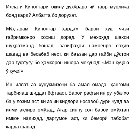
Иллати Киноягари оқилу духӯраро чӣ тавр муолиҷа
бояд кард? Албатта бо дорухат.
Мӯҳтарам Киноягар ҳардам барои худ чизи
ғайримконро хоҳиш дорад. Ӯ мехоҳад шахси
шуҳратманд бошад, вазифаҳои намоёнро соҳиб
шавад ва бесабаб нест, ки баъзан дар ғайби дӯстон
дар гуфтугӯ бо ҳамкорон ишора мекунад: «Ман куҷою
ӯ куҷо!»
Ин иллат аз хунукмизоҷӣ ба амал омада, ҳангоми
тарбияаш шиддат ёфтааст. Барои рафъи ин рутубатҳо
ба ӯ лозим аст, ки аз ин кирдори носавоб дурӣ ҷӯяд ва
илми ақлиро омӯзад. Агар синну сол барои омӯхтан
имкон надиҳад, даргумон аст, ки беморӣ табобат
карда шавад.