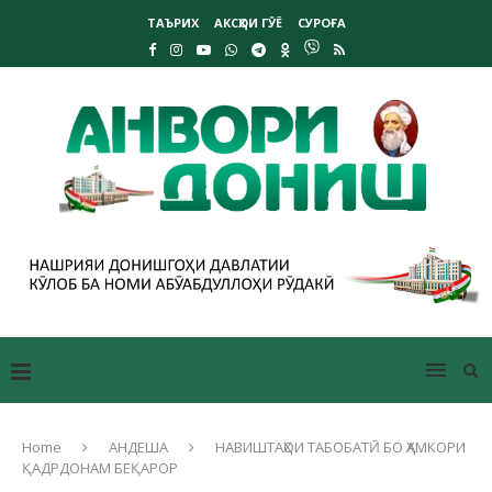
ТАЪРИХ
АКСҲОИ ГӮЁ
СУРОҒА
Home
АНДЕША
НАВИШТАҲОИ ТАБОБАТӢ БО ҲАМКОРИ
ҚАДРДОНАМ БЕҚАРОР