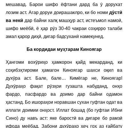
мешавад. Барои шифо ёфтани дард ба ӯ дорухат
лозим аст. Агар доруи доирашаклро, ки бо номи
дӯстӣ
ва некӣ
дар байни халқ машҳур аст, истеъмол намоӣ,
шифо меёбӣ, ё ҳар рӯз 30-40 чакраи соҳирро талаби
амал қарор диҳӣ, дигар бадсуханӣ намекунед.
Ба кордидаи муҳтарам Киноягар
Ҳангоми вохӯриҳо ҳамкорон қайд мекарданд, ки
соҳибэҳтироми ҳамагон Киноягар шахси оқил ва
духӯра аст. Бале, бале… Кимёгар не, Киноягар!
Духӯраҳо фақат рӯзҳои гузашта набуданд, онҳо
фардо, пасфардо ва доимо дар байни одамон
ҳастанд. Бо ишораҳои норавшан сухан гуфтан одат ва
иллати доимии онҳост. Иллат бошад (бо гуфтаи Ибни
Сино) ду навъ аст: яке баростӣ ва дигаре бо рамзӣ
ифода меёбад. Забони духӯраҳо ҳеҷ гоҳ аз ғайбату