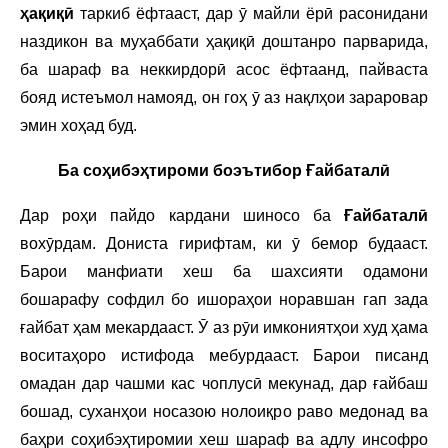
ҳақиқӣ
таркиб ёфтааст, дар ӯ майли ёрӣ расонидани
наздикон ва муҳаббати ҳақиқӣ доштанро парварида,
ба шараф ва неккирдорӣ асос ёфтаанд, пайваста
бояд истеъмол намояд, он гоҳ ӯ аз нақлҳои зараровар
эмин хоҳад буд.
Ба соҳибэҳтироми боэътибор Ғайбаталӣ
Дар роҳи пайдо кардани шиносо ба
Ғайбаталӣ
вохӯрдам. Дониста гирифтам, ки ӯ бемор будааст.
Барои манфиати хеш ба шахсияти одамони
бошарафу софдил бо ишораҳои норавшан гап зада
ғайбат ҳам мекардааст. Ӯ аз рӯи имкониятҳои худ ҳама
воситаҳоро истифода мебурдааст. Барои писанд
омадан дар чашми кас чоплусӣ мекунад, дар ғайбаш
бошад, суханҳои носазою нолоиқро раво медонад ва
баҳри соҳибэҳтиромии хеш шараф ва адлу инсофро