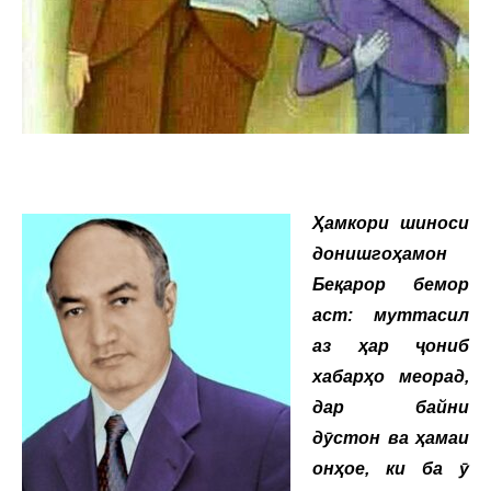
Ҳамкори шиноси
донишгоҳамон
Беқарор бемор
аст: муттасил
аз ҳар ҷониб
хабарҳо меорад,
дар байни
дӯстон ва ҳамаи
онҳое, ки ба ӯ