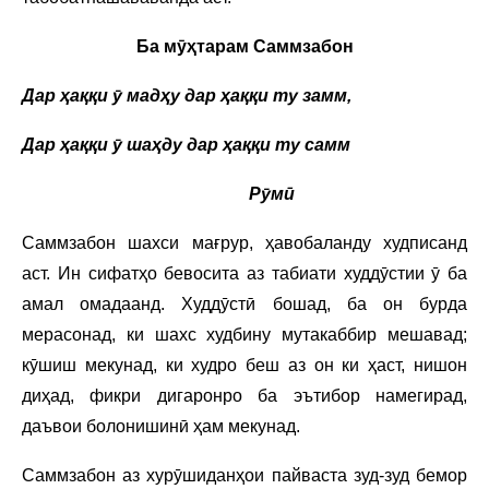
Ба мӯҳтарам Саммзабон
Дар ҳаққи ӯ мадҳу дар ҳаққи ту замм,
Дар ҳаққи ӯ шаҳду дар ҳаққи ту самм
Рӯмӣ
Саммзабон шахси мағрур, ҳавобаланду худписанд
аст. Ин сифатҳо бевосита аз табиати худдӯстии ӯ ба
амал омадаанд. Худдӯстӣ бошад, ба он бурда
мерасонад, ки шахс худбину мутакаббир мешавад;
кӯшиш мекунад, ки худро беш аз он ки ҳаст, нишон
диҳад, фикри дигаронро ба эътибор намегирад,
даъвои болонишинӣ ҳам мекунад.
Саммзабон аз хурӯшиданҳои пайваста зуд-зуд бемор