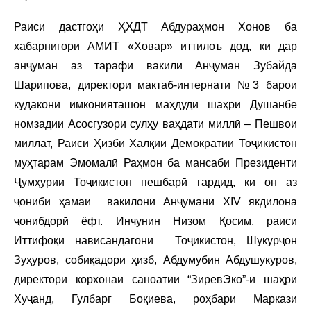
Раиси дастгоҳи ҲХДТ Абдураҳмон Хонов ба
хабарнигори АМИТ «Ховар» иттилоъ дод, ки дар
анҷуман аз тарафи вакили Анҷуман Зубайда
Шарипова, директори мактаб-интернати №3 барои
кӯдакони имконияташон маҳдуди шаҳри Душанбе
номзадии Асосгузори сулҳу ваҳдати миллӣ – Пешвои
миллат, Раиси Ҳизби Халқии Демократии Тоҷикистон
муҳтарам Эмомалӣ Раҳмон ба мансаби Президенти
Ҷумҳурии Тоҷикистон пешбарӣ гардид, ки он аз
ҷониби ҳамаи вакилони Анҷумани XIV якдилона
ҷонибдорӣ ёфт. Инчунин Низом Қосим, раиси
Иттифоқи нависандагони Тоҷикистон, Шукурҷон
Зуҳуров, собиқадори ҳизб, Абдумубин Абдушукуров,
директори корхонаи саноатии “ЗиревЭко”-и шаҳри
Хуҷанд, Гулбарг Боқиева, роҳбари Маркази