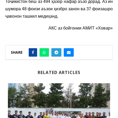
Тоҷикистон беш аз 494 ҳазор нафар аъзо дорад. Аз ин
шумора 48 фоизи аъзои ҳизбро занон ва 37 фоизашро
ҷавонон ташкил медиҳанд.
АКС аз бойгонии АМИТ «Ховар»
SHARE
RELATED ARTICLES