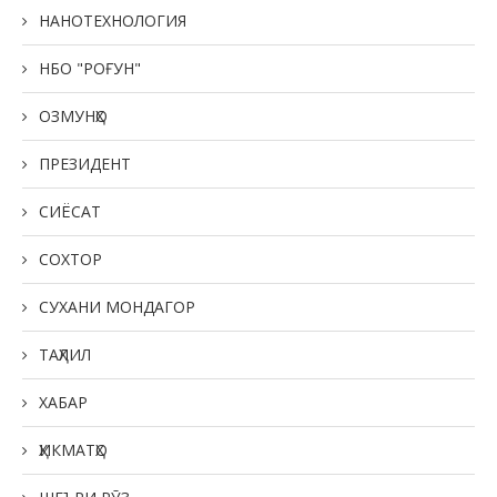
НАНОТЕХНОЛОГИЯ
НБО "РОҒУН"
ОЗМУНҲО
ПРЕЗИДЕНТ
СИЁСАТ
СОХТОР
СУХАНИ МОНДАГОР
ТАҲЛИЛ
ХАБАР
ҲИКМАТҲО