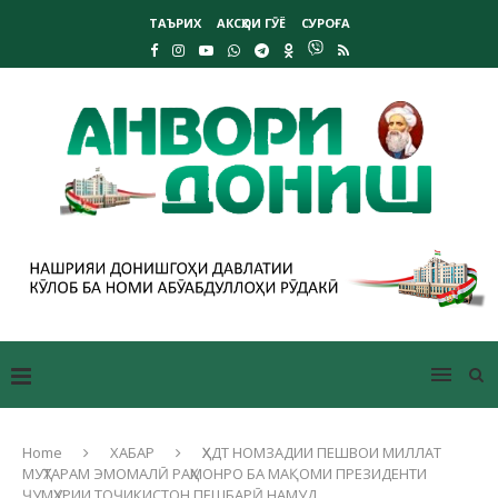
ТАЪРИХ
АКСҲОИ ГӮЁ
СУРОҒА
Home
ХАБАР
ҲХДТ НОМЗАДИИ ПЕШВОИ МИЛЛАТ
МУҲТАРАМ ЭМОМАЛӢ РАҲМОНРО БА МАҚОМИ ПРЕЗИДЕНТИ
ҶУМҲУРИИ ТОҶИКИСТОН ПЕШБАРӢ НАМУД