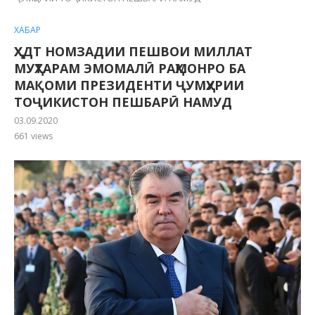
ХАБАР
ҲХДТ НОМЗАДИИ ПЕШВОИ МИЛЛАТ
МУҲТАРАМ ЭМОМАЛӢ РАҲМОНРО БА
МАҚОМИ ПРЕЗИДЕНТИ ҶУМҲУРИИ
ТОҶИКИСТОН ПЕШБАРӢ НАМУД
03.09.2020
661
views