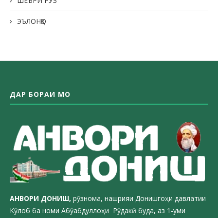
ШЕЪРИ РӮЗ
ЭЪЛОНҲО
ДАР БОРАИ МО
АНВОРИ ДОН
ИШ,
рӯзнома, нашрияи Донишгоҳи давлатии
Кӯлоб ба номи Абӯабдуллоҳи Рӯдакӣ буда, аз 1-уми