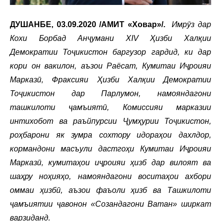
ДУШАНБЕ, 03.09.2020 /АМИТ «Ховар»/.
Имрӯз
дар
Кохи Борбад Анҷумани XIV Ҳизби Халқии
Демократии Тоҷикистон баргузор гардид, ки дар
кори он вакилон, аъзои Раёсат, Кумитаи Иҷроияи
Марказӣ, Фраксияи Ҳизби Халқии Демократии
Тоҷикистон дар Парлумон, намояндагони
ташкилоти ҷамъиятӣ, Комиссияи марказии
интихобот ва раъйпурсии Ҷумҳурии Тоҷикистон,
роҳбарони як зумра сохтору идораҳои дахлдор,
кормандони масъули дастгоҳи Кумитаи Иҷроияи
Марказӣ, кумитаҳои иҷроияи ҳизб дар вилоят ва
шаҳру ноҳияҳо, намояндагони воситаҳои ахбори
оммаи ҳизбӣ, аъзои фаъоли ҳизб ва Ташкилоти
ҷамъиятии ҷавонон «Созандагони Ватан» ширкат
варзиданд.