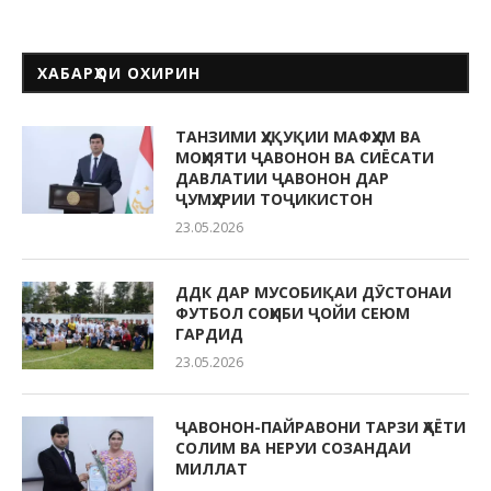
ХАБАРҲОИ ОХИРИН
ТАНЗИМИ ҲУҚУҚИИ МАФҲУМ ВА
МОҲИЯТИ ҶАВОНОН ВА СИЁСАТИ
ДАВЛАТИИ ҶАВОНОН ДАР
ҶУМҲУРИИ ТОҶИКИСТОН
23.05.2026
ДДК ДАР МУСОБИҚАИ ДӮСТОНАИ
ФУТБОЛ СОҲИБИ ҶОЙИ СЕЮМ
ГАРДИД
23.05.2026
ҶАВОНОН-ПАЙРАВОНИ ТАРЗИ ҲАЁТИ
СОЛИМ ВА НЕРУИ СОЗАНДАИ
МИЛЛАТ