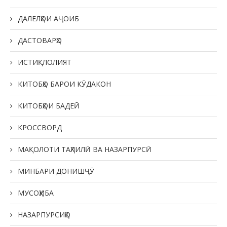
ДАЛЕЛҲОИ АҶОИБ
ДАСТОВАРҲО
ИСТИҚЛОЛИЯТ
КИТОБҲО БАРОИ КӮДАКОН
КИТОБҲОИ БАДЕӢ
КРОССВОРД
МАҚОЛОТИ ТАҲЛИЛӢ ВА НАЗАРПУРСӢ
МИНБАРИ ДОНИШҶӮ
МУСОҲИБА
НАЗАРПУРСИҲО