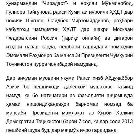
ҳунармандии “Чирадаст”- и ноҳияи Мӯъминобод,
Гулнора Тайғунова, раиси Кумитаи иҷроияи ҲХДТ дар
ноҳияи Шуғнон, Саидбек Мирзомиддинов, роҳбари
қабулгоҳи ҷамъиятии ҲХДТ дар шаҳри Москваи
Федератсияи Россия (тариқи онлайн) ва дигарон
изҳори назар карда, пешбарӣ гардидани номзадии
Эмомалӣ Раҳмонро ба мансаби Президенти Ҷумҳурии
Тоҷикистон пурра ҷонибдорӣ намуданд.
Дар анҷуман муовини якуми Раиси ҳизб Абдуҷаббор
Азизӣ бо пешниҳоди далелҳои мушаххас таъкид
намуд, ки бо натиҷагирӣ аз фаъолияти анҷомшуда
ҳамаи нишондиҳандаҳои барномаи номзад ба
мансаби Президенти мамлакат аз Ҳизби Халқии
Демократии Тоҷикистон барои 7 сол, ки дар соли 2013
пешбинӣ шуда буд, дар маҷмӯъ иҷро гардиданд.