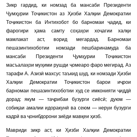
Зикр гардид, ки номзад ба мансаби Президенти
Ҷумҳурии Тоҷикистон аз Ҳизби Халқии Демократии
Тоҷикистон ба Интихобот бо барномаи ҷадид, ки
фарогири ҳама самту соҳаҳои хоҷагии халқи
мамлакат аст, ворид мегардад. Барномаи
пешазинтихоботии номзади пешбаринамуда ба
мансаби Президенти Ҷумҳурии Тоҷикистон
масъалаҳои муҳими рушди ҷомеаро фаро мегирад. Аз
тарафи А. Азизӣ махсус таъкид шуд, ки номзади Ҳизби
Халқии Демократии Тоҷикистон барои иҷрои
барномаи пешазинтихоботии худ се имконияти ҷиддӣ
дорад: якум — таҷрибаи бузурги сиёсӣ; дуюм —
собиқаи амалии идоракунӣ ва сеюм — неруи бузурги
кадрӣ ва ҷонибдорони зиёди мавқеи ҳизб.
Мавриди зикр аст, ки Ҳизби Халқии Демократии