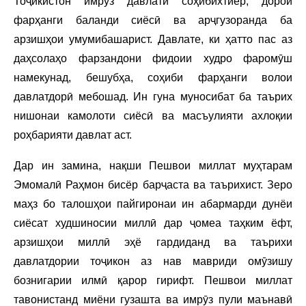
Тоҷикистон имрӯз давлати соҳибихтиёр, дорои
фарҳанги баланди сиёсӣ ва арҷгузоранда ба
арзишҳои умумибашарист. Давлате, ки ҳатто пас аз
даҳсолаҳо фарзандони фидоии худро фаромӯш
намекунад, бешубҳа, соҳиби фарҳанги волои
давлатдорӣ мебошад. Ин гуна муносибат ба таърих
нишонаи камолоти сиёсӣ ва масъулияти ахлоқии
роҳбарияти давлат аст.
Дар ин замина, нақши Пешвои миллат муҳтарам
Эмомалӣ Раҳмон бисёр барҷаста ва таърихист. Зеро
маҳз бо талошҳои пайгиронаи ин абармарди дунёи
сиёсат худшиносии миллӣ дар ҷомеа таҳким ёфт,
арзишҳои миллӣ эҳё гардиданд ва таърихи
давлатдории тоҷикон аз нав мавриди омӯзишу
бознигарии илмӣ қарор гирифт. Пешвои миллат
тавонистанд миёни гузашта ва имрӯз пули маънавӣ