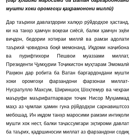
(дар ҳошияи маросими ба Ватан баргардондани
мушти хоки оромгоҳи қаҳрамонони миллӣ)
Дар таърихи давлатдории халқҳо рӯйдодҳое ҳастанд,
ки на танҳо ҳамчун воқеаи сиёсӣ, балки ҳамчун эҳёи
виҷдон, бедории хотираи миллӣ ва рамзи адолати
таърихӣ ҷовидона боқӣ мемонанд. Иқдоми наҷибона
ва пурифтихори Пешвои муаззами миллат,
Президенти Ҷумҳурии Тоҷикистон муҳтарам Эмомалӣ
Раҳмон дар робита ба Ватан баргардондани мушти
хоки оромгоҳи фарзандони фарзонаи миллат-
Нусратулло Махсум, Шириншоҳ Шоҳтемур ва чеҳраи
маъруфи маърифатпарвари тоҷик Нисор Муҳаммад
маҳз аз ҷумлаи ҳамин гуна рӯйдодҳои сарнавиштсоз
мебошад. Ин иқдом танҳо маросими рамзии интиқоли
мушти хок нест, балки таҷассумгари эҳтироми давлат
ба таърих, қадршиносии миллат аз фарзандони содиқ