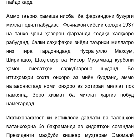
пайдо кард.
Аммо таърих ҳамеша нисбат ба фарзандони бузурги
миллат одил набудааст. Фоҷиаҳои сиёсии солҳои 1937
на танҳо ҷони ҳазорон фарзанди содиқи халқҳоро
рабуданд, балки саҳифаҳои зиёди таърихи миллатро
низ тира гардониданд. Нусратулло Махсум,
Шириншоҳ Шоҳтемур ва Нисор Муҳаммад қурбони
ҳамон сиёсатҳои саркӯбгарона шуданд. Бо
иттиҳомҳои сохта онҳоро аз миён бурданд, аммо
натавонистанд номи онҳоро аз хотираи миллат пок
намоянд. Зеро хизмат ба миллат ҳаргиз нобуд
намегардад.
Ифтихорафзост, ки истиқлоли давлатӣ ва талошҳои
ватанхоҳона бо баҳрамандӣ аз ҳидоятҳои созандаи
Президенти маҳбуби кишвар муҳтарам Эмомалӣ