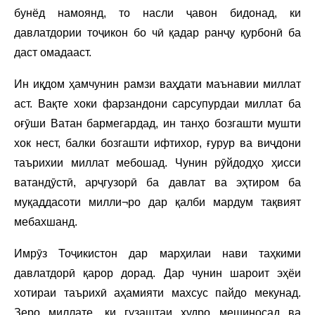
бунёд намоянд, то насли ҷавон бидонад, ки
давлатдории тоҷикон бо чӣ қадар ранҷу қурбонӣ ба
даст омадааст.
Ин иқдом ҳамчунин рамзи ваҳдати маънавии миллат
аст. Вақте хоки фарзандони сарсупурдаи миллат ба
оғӯши Ватан бармегардад, ин танҳо бозгашти мушти
хок нест, балки бозгашти ифтихор, ғурур ва виҷдони
таърихии миллат мебошад. Чунин рӯйдодҳо ҳисси
ватандӯстӣ, арҷгузорӣ ба давлат ва эҳтиром ба
муқаддасоти милли¬ро дар қалби мардум тақвият
мебахшанд.
Имрӯз Тоҷикистон дар марҳилаи нави таҳкими
давлатдорӣ қарор дорад. Дар чунин шароит эҳёи
хотираи таърихӣ аҳамияти махсус пайдо мекунад.
Зеро миллате, ки гузаштаи худро мешиносад ва