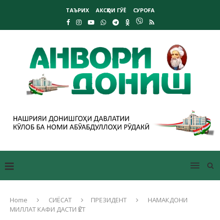
ТАЪРИХ
АКСҲОИ ГӮЁ
СУРОҒА
Home
СИЁСАТ
ПРЕЗИДЕНТ
НАМАКДОНИ
МИЛЛАТ КАФИ ДАСТИ ӮСТ