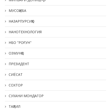
МУСОҲИБА
НАЗАРПУРСИҲО
НАНОТЕХНОЛОГИЯ
НБО "РОҒУН"
ОЗМУНҲО
ПРЕЗИДЕНТ
СИЁСАТ
СОХТОР
СУХАНИ МОНДАГОР
ТАҲЛИЛ