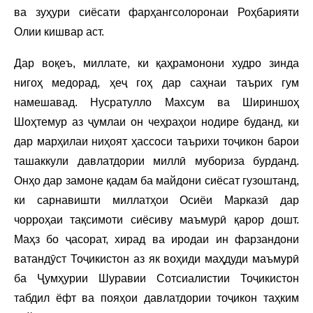
ва зуҳури сиёсати фарҳангсолоронаи Роҳбарияти
Олии кишвар аст.
Дар воқеъ, миллате, ки қаҳрамонони худро зинда
нигоҳ медорад, ҳеҷ гоҳ дар саҳнаи таърих гум
намешавад. Нусратулло Махсум ва Шириншоҳ
Шоҳтемур аз ҷумлаи он чеҳраҳои нодире буданд, ки
дар марҳилаи ниҳоят ҳассоси таърихи тоҷикон барои
ташаккули давлатдории миллӣ мубориза бурданд.
Онҳо дар замоне қадам ба майдони сиёсат гузоштанд,
ки сарнавишти миллатҳои Осиёи Марказӣ дар
чорроҳаи тақсимоти сиёсиву маъмурӣ қарор дошт.
Маҳз бо ҷасорат, хирад ва иродаи ин фарзандони
ватандӯст Тоҷикистон аз як воҳиди маҳдуди маъмурӣ
ба Ҷумҳурии Шуравии Сотсиалистии Тоҷикистон
табдил ёфт ва пояҳои давлатдории тоҷикон таҳким