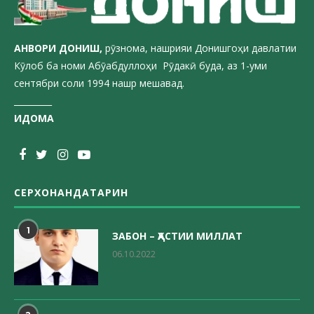
АНВОРИ ДОН
ИШ,
рӯзнома, нашрияи Донишгоҳи давлатии
Кӯлоб ба номи Абӯабдуллоҳи Рӯдакӣ буда, аз 1-уми
сентябри соли 1994 нашр мешавад.
_________
ИДОМА
СЕРХОНАНДАТАРИН
1
ЗАБОН – ҲАСТИИ МИЛЛАТ
06.10.2022