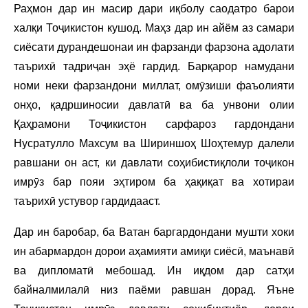
Раҳмон дар ин масир дари иқболу саодатро барои
халқи Тоҷикистон кушод. Маҳз дар ин айём аз самари
сиёсати дурандешонаи ин фарзанди фарзона адолати
таърихӣ тадриҷан эҳё гардид. Барқарор намудани
номи неки фарзандони миллат, омӯзиши фаъолияти
онҳо, қадршиносии давлатӣ ва ба унвони олии
Қаҳрамони Тоҷикистон сарфароз гардондани
Нусратулло Махсум ва Шириншоҳ Шоҳтемур далели
равшани он аст, ки давлати соҳибистиқлоли тоҷикон
имрӯз бар пояи эҳтиром ба ҳақиқат ва хотираи
таърихӣ устувор гардидааст.
Дар ин баробар, ба Ватан баргардондани мушти хоки
ин абармардон дорои аҳамияти амиқи сиёсӣ, маънавӣ
ва дипломатӣ мебошад. Ин иқдом дар сатҳи
байналмилалӣ низ паёми равшан дорад. Яъне