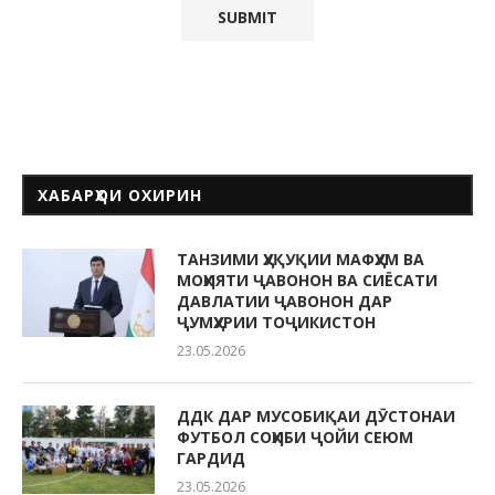
ХАБАРҲОИ ОХИРИН
ТАНЗИМИ ҲУҚУҚИИ МАФҲУМ ВА
МОҲИЯТИ ҶАВОНОН ВА СИЁСАТИ
ДАВЛАТИИ ҶАВОНОН ДАР
ҶУМҲУРИИ ТОҶИКИСТОН
23.05.2026
ДДК ДАР МУСОБИҚАИ ДӮСТОНАИ
ФУТБОЛ СОҲИБИ ҶОЙИ СЕЮМ
ГАРДИД
23.05.2026