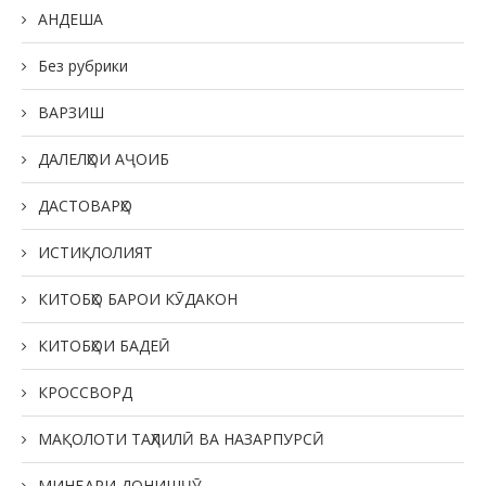
АНДЕША
Без рубрики
ВАРЗИШ
ДАЛЕЛҲОИ АҶОИБ
ДАСТОВАРҲО
ИСТИҚЛОЛИЯТ
КИТОБҲО БАРОИ КӮДАКОН
КИТОБҲОИ БАДЕӢ
КРОССВОРД
МАҚОЛОТИ ТАҲЛИЛӢ ВА НАЗАРПУРСӢ
МИНБАРИ ДОНИШҶӮ