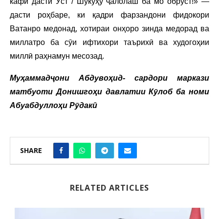
кафи дасти Ӯст / Шукуҳу ҷалолаш ба мо обрӯст!» —
дасти роҳбаре, ки қадри фарзандони фидокори
Ватанро медонад, хотираи онҳоро зинда медорад ва
миллатро ба сӯи ифтихори таърихӣ ва худогоҳии
миллӣ раҳнамун месозад.
Муҳаммадҷони Абдувоҳид- сардори маркази
матбуоти Донишгоҳи давлатии Кӯлоб ба номи
Абуабдуллоҳи Рӯдакӣ
SHARE
RELATED ARTICLES