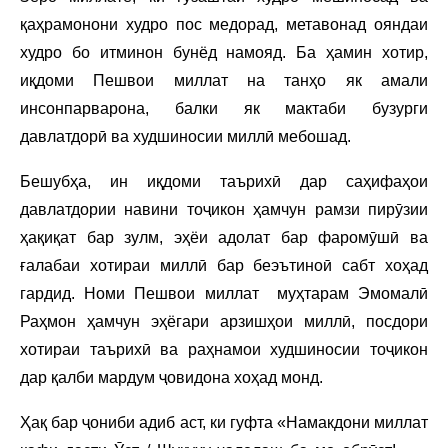
қаҳрамонони худро пос медорад, метавонад ояндаи
худро бо итминон бунёд намояд. Ба ҳамин хотир,
иқдоми Пешвои миллат на танҳо як амали
инсонпарварона, балки як мактаби бузурги
давлатдорӣ ва худшиносии миллӣ мебошад.
Бешубҳа, ин иқдоми таърихӣ дар саҳифаҳои
давлатдории навини тоҷикон ҳамчун рамзи пирӯзии
ҳақиқат бар зулм, эҳёи адолат бар фаромӯшӣ ва
ғалабаи хотираи миллӣ бар беэътиноӣ сабт хоҳад
гардид. Номи Пешвои миллат муҳтарам Эмомалӣ
Раҳмон ҳамчун эҳёгари арзишҳои миллӣ, посдори
хотираи таърихӣ ва раҳнамои худшиносии тоҷикон
дар қалби мардум ҷовидона хоҳад монд.
Ҳақ бар ҷониби адиб аст, ки гуфта «Намакдони миллат