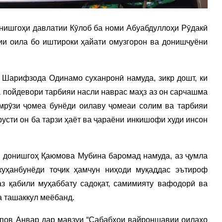
нишгоҳи давлатии Кӯлоб ба номи Абуабдуллоҳи Рӯдакӣ
и оила бо иштироки ҳайати омузгорон ва донишҷуёни
т Шарифзода Одинамо суханронӣ намуда, зикр дошт, ки
ва пойдевори тарбияи насли наврас маҳз аз он сарчашма
мрӯзи ҷомеа бунёди оилаву ҷомеаи солим ва тарбияи
русти он ба тарзи ҳаёт ва ҷараёни инкишофи худи инсон
и донишгоҳ Қаюмова Мубина баромад намуда, аз ҷумла
куҳанбунёди тоҷик ҳамчун ниҳоди муқаддас эътироф
аз қабили муҳаббату садоқат, самимияту вафодорӣ ва
 ташаккул меёбанд.
ипов Анвар дар мавзуи “Сабабҳои вайроншавии оилаҳо