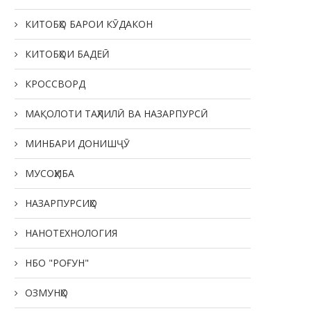
КИТОБҲО БАРОИ КӮДАКОН
КИТОБҲОИ БАДЕӢ
КРОССВОРД
МАҚОЛОТИ ТАҲЛИЛӢ ВА НАЗАРПУРСӢ
МИНБАРИ ДОНИШҶӮ
МУСОҲИБА
НАЗАРПУРСИҲО
НАНОТЕХНОЛОГИЯ
НБО "РОҒУН"
ОЗМУНҲО