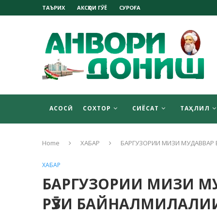
ТАЪРИХ
АКСҲОИ ГӮЁ
СУРОҒА
АСОСӢ
СОХТОР
СИЁСАТ
ТАҲЛИЛ
Home
ХАБАР
БАРГУЗОРИИ МИЗИ МУДАВВАР 
ХАБАР
БАРГУЗОРИИ МИЗИ М
РӮЗИ БАЙНАЛМИЛАЛИ