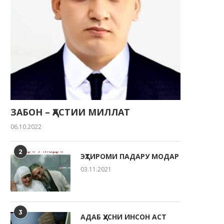
ЗАБОН – ҲАСТИИ МИЛЛАТ
06.10.2022
ҶАВОНОН — НЕРУИ ЭҲЁГАР ВА
2
ЭҲТИРОМИ ПАДАРУ МОДАР
ТАКЯГОҲИ МИЛЛАТ
03.11.2021
22.05.2026
3
АДАБ ҲУСНИ ИНСОН АСТ