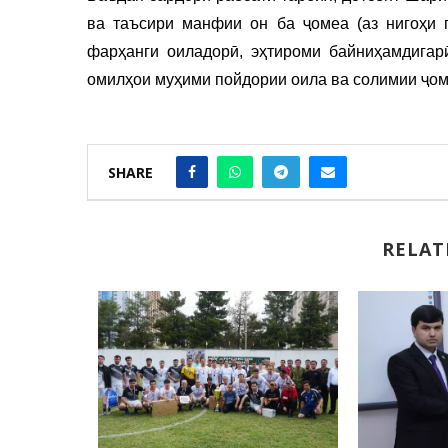
ва таъсири манфии он ба ҷомеа (аз нигоҳи п
фарҳанги оиладорӣ, эҳтироми байниҳамдигар
омилҳои муҳими пойдории оила ва солимии ҷом
SHARE
RELAT