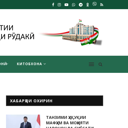
НӢ
КИТОБХОНА
ХАБАРҲОИ ОХИРИН
ТАНЗИМИ ҲУҚУҚИИ
МАФҲУМ ВА МОҲИЯТИ