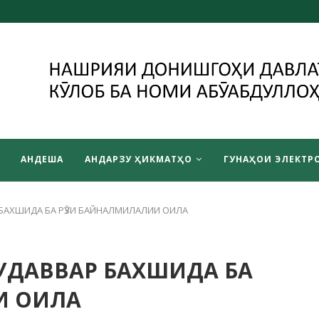
АНДЕША
АНДАРЗУ ҲИКМАТҲО
ГУНАҲОИ ЭЛЕКТРО
БАХШИДА БА РӮЗИ БАЙНАЛМИЛАЛИИ ОИЛА
УДАВВАР БАХШИДА БА
И ОИЛА