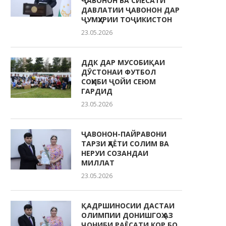
ҶАВОНОН ВА СИЁСАТИ
ДАВЛАТИИ ҶАВОНОН ДАР
ҶУМҲУРИИ ТОҶИКИСТОН
23.05.2026
ДДК ДАР МУСОБИҚАИ
ДӮСТОНАИ ФУТБОЛ
СОҲИБИ ҶОЙИ СЕЮМ
ГАРДИД
23.05.2026
ҶАВОНОН-ПАЙРАВОНИ
ТАРЗИ ҲАЁТИ СОЛИМ ВА
НЕРУИ СОЗАНДАИ
МИЛЛАТ
23.05.2026
ҚАДРШИНОСИИ ДАСТАИ
ОЛИМПИИ ДОНИШГОҲ АЗ
ҶОНИБИ РАЁСАТИ КОР БО