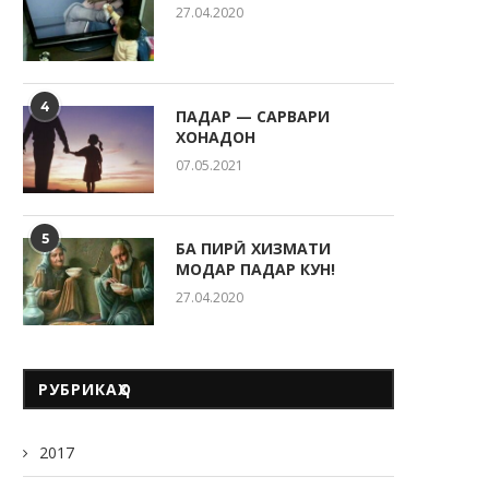
27.04.2020
РӮЗИ ОИЛА ДАР КӮДАКИС
“СИТОРА”
20.05.2026
4
ПАДАР — САРВАРИ
ХОНАДОН
07.05.2021
5
БА ПИРӢ ХИЗМАТИ
МОДАР ПАДАР КУН!
27.04.2020
РУБРИКАҲО
2017