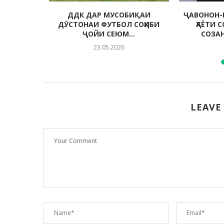
 МУҲИТИ
ДДК ДАР МУСОБИҚАИ
ҶАВОНОН-
ДА
ДӮСТОНАИ ФУТБОЛ СОҲИБИ
ҲАЁТИ 
ҶОЙИ СЕЮМ...
СОЗА
23.05.2026
LEAVE