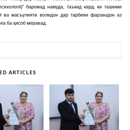
сихологӣ)” баромад намуда, таъкид кард, ки таҳкими
ӣ ва масъулияти волидон дар тарбияи фарзандон аз
еа ба ҳисоб меравад.
ED ARTICLES