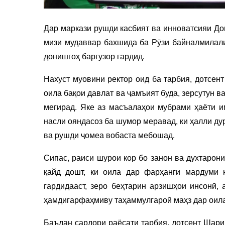
Дар маркази рушди касбият ва инноватсияи До
мизи мудаввар бахшида ба Рӯзи байналмилали
донишгоҳ баргузор гардид.
Нахуст муовини ректор оид ба тарбия, дотсен
оила бақои давлат ва ҷамъият буда, зерсутун 
мегирад. Яке аз масъалаҳои мубрами ҳаёти и
насли ояндасоз ба шумор меравад, ки ҳалли ду
ва рушди ҷомеа вобаста мебошад.
Сипас, раиси шурои кор бо занон ва духтарон
қайд дошт, ки оила дар фарҳанги мардуми 
гардидааст, зеро беҳтарин арзишҳои инсонӣ, 
ҳамдигарфаҳмиву таҳаммулгароӣ маҳз дар оила
Баъдан сардори раёсати тарбия, дотсент Шар