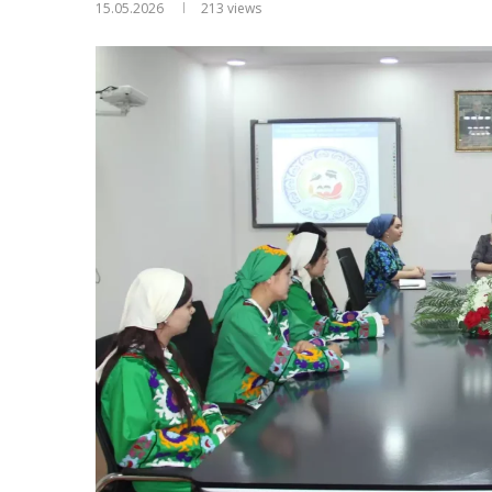
15.05.2026
213
views