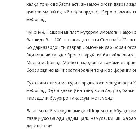
халқи тоҷик вобаста аст, ҳамзамон оғози давраи эҳ
ҳамосаи миллӣ иқтибосҳо овардааст. Зеро олимони ки
мебошад.
Чунончӣ, Пешвои миллат муҳтарам Эмомалӣ Раҳмон 
бахшида ба 1100- солагии давлати Сомониён (Санкт
бо дарназардошти давраи Сомониён дар бораи оғози
Эҳёи миллии халқҳои Эрони шарқӣ, ки ба пайдоиши ха
Миёна мебошад. Мо бо назардошти тамоми давраи п
бораи эҳёи чандинкаратаи халқи тоҷик ва фарҳанги о
Суханони олими машҳури шарқшиноси машҳури асри 
мебошад. Эҳё ба қавли ӯ на танҳо хоси Аврупо, балки
тамаддуни бузургро таҷассум менамояд.
Ба ин маънӣ мазмуни амиқи «Шоҳнома»-и Абулқосим Ф
таваҷҷуҳро ба Аҳди қадим ҷалб намуда, кӯшиш ба хар
дарк шавад».