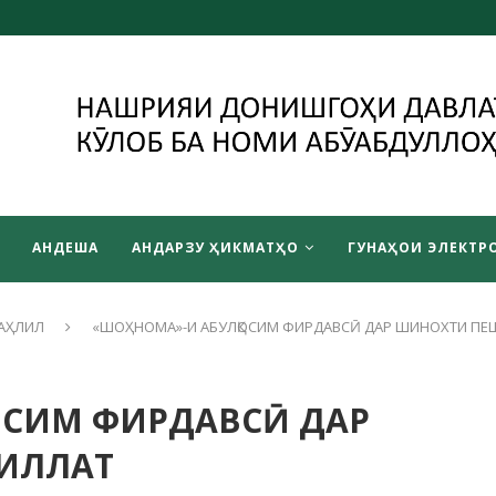
АНДЕША
АНДАРЗУ ҲИКМАТҲО
ГУНАҲОИ ЭЛЕКТРО
АҲЛИЛ
«ШОҲНОМА»-И АБУЛҚОСИМ ФИРДАВСӢ ДАР ШИНОХТИ ПЕ
ОСИМ ФИРДАВСӢ ДАР
ИЛЛАТ