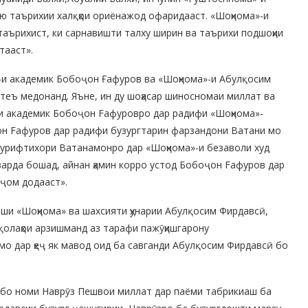
сию таърихии халқҳои ориёнажод офаридааст. «Шоҳнома»-и
аърихист, ки сарнавишти талху ширин ва таърихи подшоҳии
тааст».
-и академик Бобоҷон Ғафуров ва «Шоҳнома»-и Абулқосим
теъ медонанд. Яъне, ин ду шоҳасар шиносномаи миллат ва
 -и академик Бобоҷон Fафуровро дар радифи «Шоҳнома»-
он Fафуров дар радифи бузургтарин фарзандони Ватани мо
пурифтихори Ватанамонро дар «Шоҳнома»-и безаволи худ
оварда бошад, айнан ҳамин корро устод Бобоҷон Fафуров дар
нҷом додааст».
иши «Шоҳнома» ва шахсияти ҳунарии Абулқосим Фирдавсӣ,
қолаҳои арзишманд аз тарафи пажӯҳишгарону
о дар ҳеҷ як мавод оид ба савганди Абулқосим Фирдавсӣ бо
 бо номи Наврӯз Пешвои миллат дар паёми табрикиаш ба