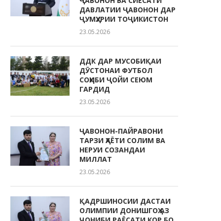
ҶАВОНОН ВА СИЁСАТИ
ДАВЛАТИИ ҶАВОНОН ДАР
ҶУМҲУРИИ ТОҶИКИСТОН
23.05.2026
ДДК ДАР МУСОБИҚАИ
ДӮСТОНАИ ФУТБОЛ
СОҲИБИ ҶОЙИ СЕЮМ
ГАРДИД
23.05.2026
ҶАВОНОН-ПАЙРАВОНИ
ТАРЗИ ҲАЁТИ СОЛИМ ВА
НЕРУИ СОЗАНДАИ
МИЛЛАТ
23.05.2026
ҚАДРШИНОСИИ ДАСТАИ
ОЛИМПИИ ДОНИШГОҲ АЗ
ҶОНИБИ РАЁСАТИ КОР БО