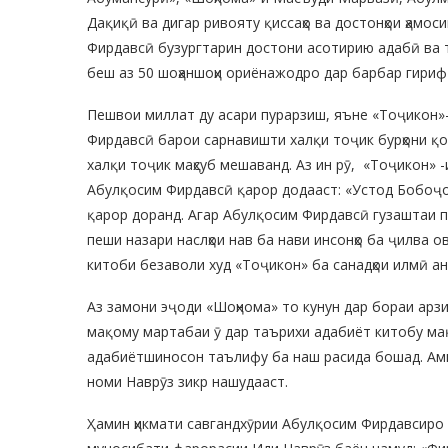
Дақиқӣ ва дигар ривояту қиссаҳо ва достонҳои ҳамо
Фирдавсӣ бузургтарин достони асотирию адабӣ ва т
беш аз 50 шоҳаншоҳи ориёнажодро дар барбар гириф
Пешвои миллат ду асари пурарзиш, яъне «Тоҷикон»
Фирдавсӣ барои сарнавишти халқи тоҷик бурҳони қо
халқи тоҷик маҳсуб мешаванд. Аз ин рӯ, «Тоҷикон»
Абулқосим Фирдавсӣ қарор додааст: «Устод Бобоҷ
қарор доранд. Агар Абулқосим Фирдавсӣ гузаштаи 
пеши назари наслҳои нав ба нави инсонҳо ба ҷилва 
китоби безаволи худ «Тоҷикон» ба санадҳои илмӣ а
Аз замони эҷоди «Шоҳнома» то кунун дар бораи арз
мақому мартабаи ӯ дар таърихи адабиёт китобу ма
адабиётшиносон таълифу ба наш расида бошад. Амм
номи Наврӯз зикр нашудааст.
Ҳамин ҳикмати савгандхӯрии Абулқосим Фирдавсиро