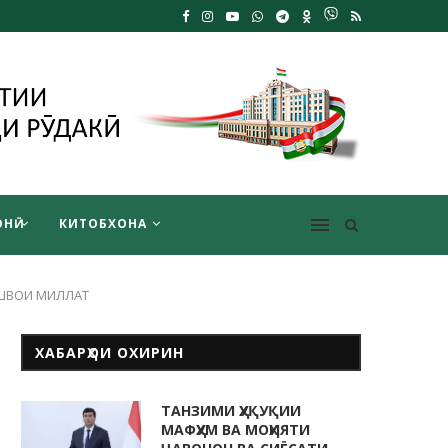
НӢ
КИТОБХОНА
ШВОИ МИЛЛАТ
ХАБАРҲОИ ОХИРИН
ТАНЗИМИ ҲУҚУҚИИ
МАФҲУМ ВА МОҲИЯТИ