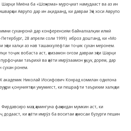
ёи Шарқи Миёна ба «Шоҳнома» муроҷиат намудааст ва аз ин
шварҳои Аврупо дар ин ақидаанд, ки давраи Эҳё хоси Аврупо
зимни суханронӣ дар конференсияи байналхалқии илмӣ
-Петербург, 28 апрели соли 1999) иброз доштанд, ки «Мо
 эҳёи халқи аз нав ташаккулёфтаи тоҷик сухан меронем.
лқи тоҷик вобаста аст, ҳамзамон оғози давраи эҳёи Шарқи
урфоҷиаи таърихӣ ва ҳаёти имрӯзаамон ҳуқуқ дорем, дар
н сухан ронем.
ХХ академик Николай Иосифович Конрад комилан одилона
 зуҳури қонуниятҳои умумиест, ки пешрафти таърихии халқҳои
ирдавсиро маҳз ҳамингуна фаҳмидан мумкин аст, ки
ҷ додааст, ки ҳаёти имрӯз ба воситаи ҳамосаи бузурги пешин