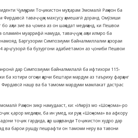
зиденти Ҷумҳурии Тоҷикистон муҳтарам Эмомалӣ Раҳмон ба
м Фирдавсӣ таваҷҷуҳи махсусу ҳамешагӣ доранд. Омӯзиши
 бо аҳли зиё ва ҷомеа аз он шаҳодат медиҳанд, ки Пешвои
 оламиён муаррифӣ намуда, таваҷҷуҳи аҳли илмро ба
енамояд. Баргузории Симпозиуми байналмиллалии ҳазораи
94 арҷгузорӣ ба бузургони адабиётамон аз ҷониби Пешвои
анронӣ дар Симпозиуми байналмилалӣ ба ифтихори 115-
и ба хотири огоҳии ҳарчи бештари мардум аз таъриху фарҳанг
м Фирдавсӣ нашр ва ба тамоми мардуми мамлакат дастрас
момалӣ Раҳмон зикр намудааст, ки: «Имрӯз мо «Шоҳнома»-ро
ик қарор медиҳем, ба ин умед, ки руҳи «Шоҳнома» ва афкору
адони тоҷик гардида, ҳар шаҳрванди Тоҷикистон худро дар
ад ва барои рушду пешрафти он тамоми неру ва тавони