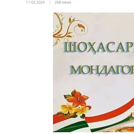
11.03.2026
288
views