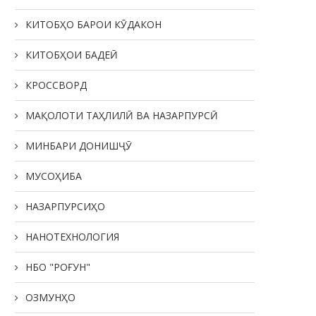
КИТОБҲО БАРОИ КӮДАКОН
КИТОБҲОИ БАДЕӢ
КРОССВОРД
МАҚОЛОТИ ТАҲЛИЛӢ ВА НАЗАРПУРСӢ
МИНБАРИ ДОНИШҶӮ
МУСОҲИБА
НАЗАРПУРСИҲО
НАНОТЕХНОЛОГИЯ
НБО "РОҒУН"
ОЗМУНҲО