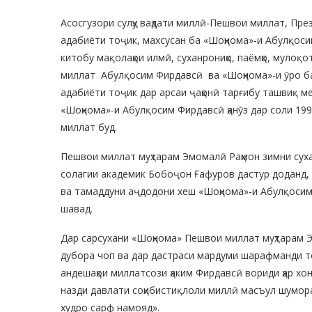
Асосгузори сулҳу ваҳдати миллӣ-Пешвои миллат, Пре
адабиёти тоҷик, махсусан ба «Шоҳнома»-и Абулқоси
китобу мақолаҳои илмӣ, суханрониҳо, паёмҳо, мулоқот
миллат Абулқосим Фирдавсӣ ва «Шоҳнома»-и ӯро ба
адабиёти тоҷик дар арсаи ҷаҳонӣ тарғибу ташвиқ м
«Шоҳнома»-и Абулқосим Фирдавсӣ ҳанӯз дар соли 19
миллат буд.
Пешвои миллат муҳтарам Эмомалӣ Раҳмон зимни сух
солагии академик Бобоҷон Ғафуров дастур доданд, к
ва тамаддуни аҷдодони хеш «Шоҳнома»-и Абулқоси
шавад.
Дар сарсухани «Шоҳнома» Пешвои миллат муҳтарам Э
дубора чоп ва дар дастраси мардуми шарафманди тоҷ
андешаҳои миллатсози ҳаким Фирдавсӣ вориди ҳар хон
назди давлати соҳибистиқлоли миллӣ масъул шумор
худро сарф намояд».