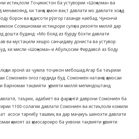
ни истиқлоли Тоҷикистон ба устувории «Шоҳнома» ва
менамоянд, ки танҳо ҳамон вақт давлати мо давлате хоҳад
оду борон ва ҳодисоти рӯзгор газанде наёбад. Чунончӣ
имзои Созишномаи истиқрори сулҳ ва ризояти миллӣ дар
ид дошта буданд: «Мо бояд аз бурду бохти давлати
нав ва мустақили хешро санҷидаву дониста ва устувор
 буд, ки мисли «Шоҳнома»-и Абулқосим Фирдавсӣ аз боду
лқҳои эронӣ аз ҷумла тоҷикон мебошад.Агар ба таърихи
аи Сомониён оғоз гардида буд. Сомониён натанҳо ҳамосаи
ии барномаи тақвияти ҳувияти миллӣ мепиндоштанд.
 давлатӣ, таърих, адабиёт ва фарҳангӣ даврони Сомониён ба
гирии 1100-солагии давлати Сомониён ва истиқлоли комили
лат асоси тарғибу ташвиқ ва дар маҷмуъ шинохти давлати
номаи ҳимоят аз ҳамосароиро ба унвони тақвияти ҳувияти