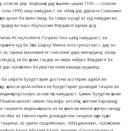
 соли як умр. Андешаҳо дар ҳошияи ҷашни 1100 — солагии
соли 1999) зикр намудааст, ки: «Маҳз дар давлати Сомониён
ҳои эронӣ ба миён омад. Ба таври эҷодӣ аз худ намудан ва
 гардид ва онро Абулқосим Фирдавсӣ идома дод.
олагии Истиқлолияти Тоҷикистон» қайд намудааст, ки:
рҳанги худ ба Эҳёи Шарқи Миёна оғоз гузоштааст, дар он
нро аз тариқи маънавиёти тоисломӣ дарк мекарданд. Шоир
медод, ки бо ҳукми тақдир ин амри хайрро Фирдавсӣ ба
а дар «Шоҳнома» ба риштаи назм кашида шудаанд.
 ба сифати бузургтарин достони асотирию адабӣ ва
ар, ҳамосасарои нобиға ва бузургтарин донандаи таърих ва
ндинҳазорсоларо аз нав эҳё намудааст. Ҳамин бузургии ҳаким
Пешвои миллат зимни таълифи китобҳо, ҳангоми баромаду
 тақвияти андешаҳояшон аз ин ҳамосаи миллӣ ҳамчун санаду
ӣ:«Яке аз тавонотарин донандагони таърихи аҳди куҳан
 таърихӣ, аз ҷумла «Худойнома», «Маздакнома», «Шоҳномаи
уайиди Балхӣ,Абӯалии Балхӣ, инчунин «Гуштоспнома»-и