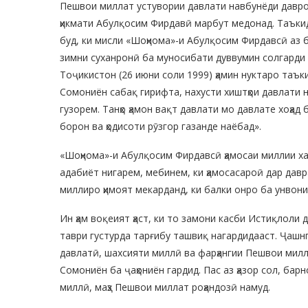
Пешвои миллат устувории давлати навбунёди давро
ҳикмати Абулқосим Фирдавӣ марбут медонад. Таъкид 
буд, ки мисли «Шоҳнома»-и Абулқосим Фирдавсӣ аз б
зимни суханронӣ ба муносибати дуввумин солгарди 
Тоҷикистон (26 июни соли 1999) ҳамин нуктаро таък
Сомониён сабақ гирифта, нахусти хиштҳои давлати 
гузорем. Танҳо ҳамон вақт давлати мо давлате хоҳад
борон ва ҳодисоти рӯзгор газанде наёбад».
«Шоҳнома»-и Абулқосим Фирдавсӣ ҳамосаи миллии ха
адабиёт нигарем, мебинем, ки ҳамосасароӣ дар давр
миллиро ҳимоят мекарданд, ки балки онро ба унвон
Ин ҳам воқеият ҳаст, ки то замони касби Истиқлоли
таври густурда тарғибу ташвиқ нагардидааст. Ҷашн
давлатӣ, шахсияти миллӣ ва фарҳангии Пешвои мил
Сомониён ба ҷаҳониён гардид. Пас аз ҳазор сол, бар
миллӣ, маҳз Пешвои миллат роҳандозӣ намуд.