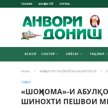
ТАЪРИХ
АКСҲОИ ГӮЁ
СУРОҒА
АСОСӢ
СОХТОР
СИЁСАТ
ТАҲЛИЛ
Home
МАҚОЛОТИ ТАҲЛИЛӢ ВА НАЗАРПУРСӢ
Т
ТАҲЛИЛ
«ШОҲНОМА»-И АБУЛҚ
ШИНОХТИ ПЕШВОИ М