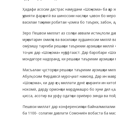
Ҳадафи асосии дастрас намудани «Шоҳнома» ба ҳар
ҳувияти фарҳангӣ ва шиносоии наслҳои ҷавон бо мер
василаи таҳкими робитаи ҷомеа бо таърих, забон, 
Зеро Пешвои миллат аз солҳои аввали истиқлоли да
муҳимтарин омилҳо ва василаҳои худшиносии миллӣ в
омӯзишу тарғиби решаҳои таърихии арзишҳои миллӣ 
тоҷик дар «Шоҳнома» нуҳӯфтааст. Дар баробари «Шоҳ
мондагоре надоранд, ки решаҳои таърихии арзишҳои
Масъалаи ҷусторҳои решаҳои таърихии арзишҳои мил
Абулқосим Фирдавсӣ муроҷиат намояд. Дар ин маври
«Шоҳнома», ки дар ҳеҷ миллати дунё ҳамранги ин ки
нокомӣ, дарду ормонҳои мардумашро бо хуни дил қал
қисса, асотир ва урфу одатҳои ориёиро зинда ва пой
Пешвои миллат дар конференсияҳои байналмилалии и
ба 1100- солагии давлати Сомониён вобаста ба мас