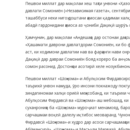
Пешвои миллат дар мақолаи хеш таҳти унвони «Ҳазор
давлати Сомониён («Независимая газета», сентябри 
ташаббуси неки нигоҳ доштани ҳамосаи қадимаи халқ
абадӣ гардонидани ҳамоса аз ҷониби Дақиқӣ шурӯъ
Ҳамчунин, дар мақолаи «Андешаҳо дар остонаи даҳс
«Ҳашамати даврони давлатдории Сомониён, ки бо фа
аст, ки ходимони давлатии нав ва фарҳанги нави о
Дақиқӣ дар давраи Сомониён бояд кореро ба анҷом 
сомон расонид. Достонҳои асотирӣ хеле нозукбинон
Пешвои миллат «Шоҳнома»-и Абулқосим Фирдавсиро
таърихӣ унвон намуда, ӯро инсони покнажоду покгуҳ
зиндагиномаи халқи ориёӣ меҳисобанд, ки таърихи ча
Абулқосим Фирдавсӣ ва «Шоҳнома»-аш мебошад, ки 
суханрониҳо ба «Шоҳнома» муроҷиат менамояд, барои
сарчашмаи воқеӣ далелу иқтибос меоваранд. Чунонч
Фирдавсӣ «Шоҳнома»-и худро дар асоси сарчашмаҳои
Абӯмансурӣ», «Шоҳнома»-и Масъуди Марвазӣ, Абулм