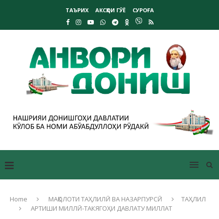
ТАЪРИХ
АКСҲОИ ГӮЁ
СУРОҒА
Home
МАҚОЛОТИ ТАҲЛИЛӢ ВА НАЗАРПУРСӢ
ТАҲЛИЛ
АРТИШИ МИЛЛӢ-ТАКЯГОҲИ ДАВЛАТУ МИЛЛАТ