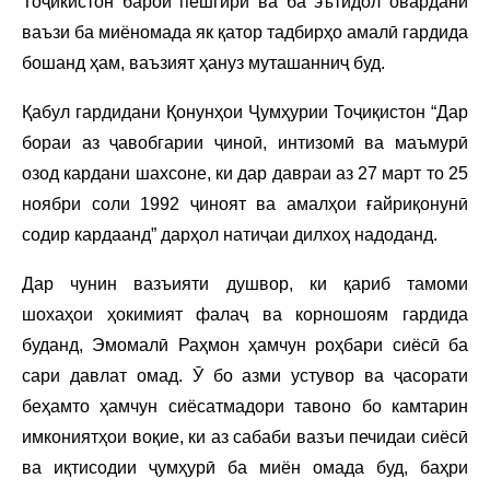
Тоҷикистон барои пешгирӣ ва ба эътидол овардани
ваъзи ба миёномада як қатор тадбирҳо амалӣ гардида
бошанд ҳам, ваъзият ҳануз муташанниҷ буд.
Қабул гардидани Қонунҳои Ҷумҳурии Тоҷиқистон “Дар
бораи аз ҷавобгарии ҷиноӣ, интизомӣ ва маъмурӣ
озод кардани шахсоне, ки дар давраи аз 27 март то 25
ноябри соли 1992 ҷиноят ва амалҳои ғайриқонунӣ
содир кардаанд” дарҳол натиҷаи дилхоҳ надоданд.
Дар чунин вазъияти душвор, ки қариб тамоми
шохаҳои ҳокимият фалаҷ ва корношоям гардида
буданд, Эмомалӣ Раҳмон ҳамчун роҳбари сиёсӣ ба
сари давлат омад. Ӯ бо азми устувор ва ҷасорати
беҳамто ҳамчун сиёсатмадори тавоно бо камтарин
имкониятҳои воқие, ки аз сабаби вазъи печидаи сиёсӣ
ва иқтисодии ҷумҳурӣ ба миён омада буд, баҳри