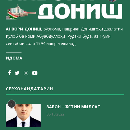
АНВОРИ ДОН
ИШ,
рӯзнома, нашрияи Донишгоҳи давлатии
Кӯлоб ба номи Абӯабдуллоҳи Рӯдакӣ буда, аз 1-уми
сентябри соли 1994 нашр мешавад.
_________
ИДОМА
СЕРХОНАНДАТАРИН
1
ЗАБОН – ҲАСТИИ МИЛЛАТ
06.10.2022