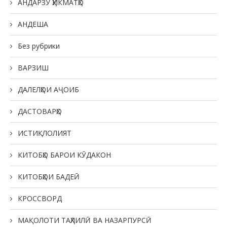
АНДАРЗУ ҲИКМАТҲО
АНДЕША
Без рубрики
ВАРЗИШ
ДАЛЕЛҲОИ АҶОИБ
ДАСТОВАРҲО
ИСТИҚЛОЛИЯТ
КИТОБҲО БАРОИ КӮДАКОН
КИТОБҲОИ БАДЕӢ
КРОССВОРД
МАҚОЛОТИ ТАҲЛИЛӢ ВА НАЗАРПУРСӢ