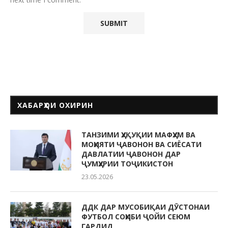
ХАБАРҲОИ ОХИРИН
ТАНЗИМИ ҲУҚУҚИИ МАФҲУМ ВА
МОҲИЯТИ ҶАВОНОН ВА СИЁСАТИ
ДАВЛАТИИ ҶАВОНОН ДАР
ҶУМҲУРИИ ТОҶИКИСТОН
23.05.2026
ДДК ДАР МУСОБИҚАИ ДӮСТОНАИ
ФУТБОЛ СОҲИБИ ҶОЙИ СЕЮМ
ГАРДИД