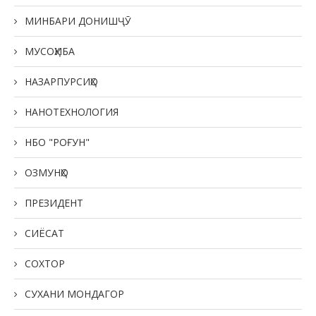
МИНБАРИ ДОНИШҶӮ
МУСОҲИБА
НАЗАРПУРСИҲО
НАНОТЕХНОЛОГИЯ
НБО "РОҒУН"
ОЗМУНҲО
ПРЕЗИДЕНТ
СИЁСАТ
СОХТОР
СУХАНИ МОНДАГОР