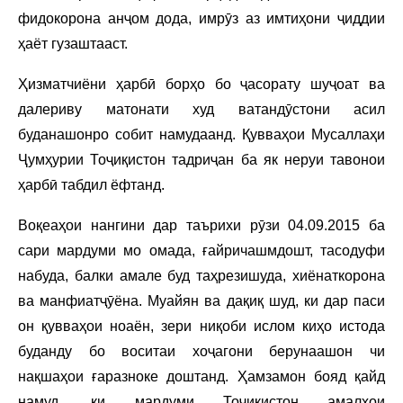
фидокорона анҷом дода, имрӯз аз имтиҳони ҷиддии
ҳаёт гузаштааст.
Ҳизматчиёни ҳарбӣ борҳо бо ҷасорату шуҷоат ва
далериву матонати худ ватандӯстони асил
буданашонро собит намудаанд. Қувваҳои Мусаллаҳи
Ҷумҳурии Тоҷиқистон тадриҷан ба як неруи тавонои
ҳарбӣ табдил ёфтанд.
Воқеаҳои нангини дар таърихи рӯзи 04.09.2015 ба
сари мардуми мо омада, ғайричашмдошт, тасодуфи
набуда, балки амале буд таҳрезишуда, хиёнаткорона
ва манфиатҷӯёна. Муайян ва дақиқ шуд, ки дар паси
он қувваҳои ноаён, зери ниқоби ислом киҳо истода
буданду бо воситаи хоҷагони берунаашон чи
нақшаҳои ғаразноке доштанд. Ҳамзамон бояд қайд
намуд, ки мардуми Тоҷикистон амалҳои