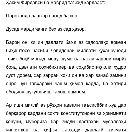
Ҳаким Фирдавсӣ ба маврид таъкид кардааст:
Пароканда лашкар наояд ба кор,
Дусад марди ҷанги беҳ аз сад ҳазор.
Барои он, ки ин давлати баъд аз садсолаҳо воқеан
биҳиштосо насиби ҷовидонаи миллати қӯҳанбунёди
тоҷик боқӣ монад, мову шумо ва насли ҷавони имрӯз
бояд давлати соҳибихтиёр ва соҳибистиқлоли худро
дӯст дорем, ҳар зарраи хоки он ва ҳар ваҷаб замини
онро чун гавҳараки чашм ҳимоя карда, ба хотири
ободиву шукуфоияш талош намоем.
Артиши миллӣ аз рӯзҳои аввали таъсисёбии худ дар
барқарор кардани сохти конститутсионӣ ва ҳокимияти
қонунӣ, мубориза бар зидди дастаҳои мусаллаҳи
ҷинояткор ва ҳифзи сарҳади давлатӣ хизмати