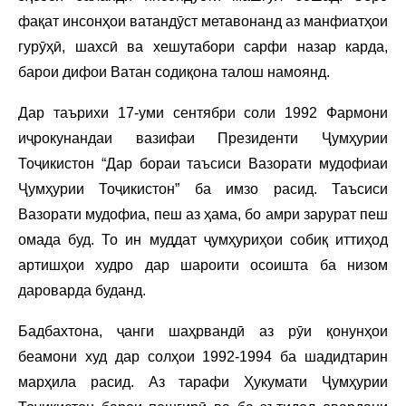
фақат инсонҳои ватандӯст метавонанд аз манфиатҳои
гурӯҳӣ, шахсӣ ва хешутабори сарфи назар карда,
барои дифои Ватан содиқона талош намоянд.
Дар таърихи 17-уми сентябри соли 1992 Фармони
иҷрокунандаи вазифаи Президенти Ҷумҳурии
Тоҷикистон “Дар бораи таъсиси Вазорати мудофиаи
Ҷумҳурии Тоҷикистон” ба имзо расид. Таъсиси
Вазорати мудофиа, пеш аз ҳама, бо амри зарурат пеш
омада буд. То ин муддат ҷумҳуриҳои собиқ иттиҳод
артишҳои худро дар шароити осоишта ба низом
дароварда буданд.
Бадбахтона, ҷанги шаҳрвандӣ аз рӯи қонунҳои
беамони худ дар солҳои 1992-1994 ба шадидтарин
марҳила расид. Аз тарафи Ҳукумати Ҷумҳурии