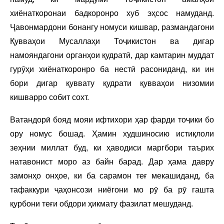
хиёнаткоронаи бадкоронро хуб эҳсос намуданд.
Ҷавонмардони бонангу номуси кишвар, размандагони
Қувваҳои Мусаллаҳи Тоҷикистон ва дигар
намояндагони органҳои қудратӣ, дар камтарин муддат
гурӯҳи хиёнаткоронро ба нестӣ расониданд, ки ин
бори дигар қуввату қудрати қувваҳои низомии
кишварро собит сохт.
Ватандорӣ бояд мояи ифтихори ҳар фарди тоҷики бо
ору номус бошад. Ҳамин худшиносию истиқлоли
зеҳнии миллат буд, ки ҳаводиси маргбори таърих
натавонист моро аз байн барад. Дар ҳама давру
замонҳо онҳое, ки ба сарамон теғ мекашиданд, ба
тафаккури ҷаҳонсози ниёгони мо рӯ ба рӯ гашта
қурбони теғи обдори ҳикмату фазилат мешуданд.