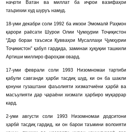
наҷоти Ватан ва миллат ба иҷрои вазифаҳои
таърихии худ шуруъ намуд.
18-уми декабри соли 1992 ба имзои Эмомалӣ Раҳмон
қарори раёсати Шурои Олии Ҷумҳурии Тоҷиқистон
“Дар бораи таъсиси Қувваҳои Мусаллаҳи Ҷумҳурии
Тоҷикистон” қабул гардида, заминаи ҳуқуқии ташкили
Артиши миллиро фароҳам овард.
17-уми феврали соли 1993 Низомномаи тартиби
қабули савганди ҳарби тасдиқ шуд, ки он ба шакли
қонуни гузаштани фаъолияти хизматчиёни ҳарбӣ ва
масъулияти дар ҷараёни хизмати ҳарбиро муқаррар
кард.
2-уми августи соли 1993 Низомномаи додситони
ҳарбӣ тасдиқ гардид, ки он барои таъмини волоияти