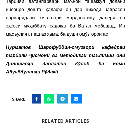
Тарбияи ватанпарварӣ маънои ташаккул додани
инсонро дошта, ҳадафи он дар ниҳоди наврасон
парваридани хислатҳои мардонагиву далерӣ ва
эҳсоси муҳаббату садоқат ба Ватан мебошад. Ин
масъулият, пеш аз ҳама, ба души омӯзгорон аст.
Нурматов Шарофуддин-омӯзгори кафедраи
тарбияи ҷисмонӣ ва методикаи таълимии они
Донишгоҳи давлатии Кӯлоб ба номи
Абуабдуллоҳи Рӯдакӣ
SHARE
RELATED ARTICLES