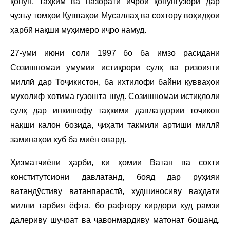
қонун, таҳким ва назорати иҷрои қонунгузорӣ дар
ҷузъу томҳои Қувваҳои Мусаллаҳ ва сохтору воҳидҳои
ҳарбӣ нақши муҳимеро иҷро намуд.
27-уми июни соли 1997 бо ба имзо расидани
Созишномаи умумии истиқрори сулҳ ва ризоияти
миллӣ дар Тоҷикистон, ба ихтилофи байни қувваҳои
мухолиф хотима гузошта шуд. Созишномаи истиқлоли
сулҳ дар инкишофу таҳкими давлатдории тоҷикон
нақши калон бозида, ҷиҳати такмили артиши миллӣ
заминаҳои хуб ба миён овард.
Ҳизматчиёни ҳарбӣ, ки ҳомии Ватан ва сохти
конститутсиони давлатанд, бояд дар руҳияи
ватандӯстиву ватанпарастӣ, худшиносиву ваҳдати
миллӣ тарбия ёфта, бо рафтору кирдори худ рамзи
далериву шуҷоат ва ҷавонмардиву матонат бошанд.