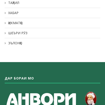
ТАҲЛИЛ
ХАБАР
ҲИКМАТҲО
ШЕЪРИ РӮЗ
ЭЪЛОНҲО
ДАР БОРАИ МО