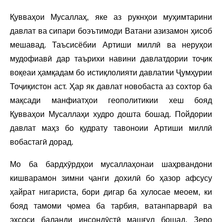
Қувваҳои Мусаллаҳ, яке аз рукнҳои муҳимтарини
давлат ва сипари боэътимоди Ватани азизамон ҳисоб
мешавад. Таъсисёбии Артиши миллӣ ва неруҳои
мудофиавӣ дар таърихи навини давлатдории тоҷик
воқеаи ҳамқадам бо истиқлолияти давлатии Ҷумҳурии
Тоҷиқистон аст. Ҳар як давлат новобаста аз сохтор ба
мақсади манфиатҳои геополитикии хеш бояд
Қувваҳои Мусаллаҳи худро дошта бошад. Пойдории
давлат маҳз бо қудрату тавоноии Артиши миллӣ
вобастагӣ дорад.
Мо ба бардхӯрдҳои мусаллаҳонаи шаҳрвандони
кишварамон зимни ҷанги дохилӣ бо ҳазор афсусу
ҳайрат нигариста, бори дигар ба хулосае меоем, ки
бояд тамоми ҷомеа ба тарбия, ватанпарварӣ ва
эҳсоси баланди инсондӯстӣ машғул бошад. Зеро