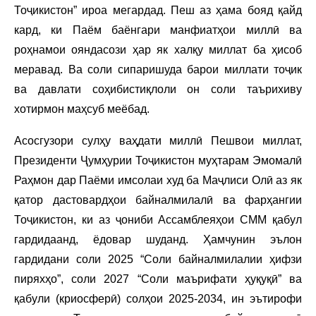
Тоҷикистон” ироа мегардад. Пеш аз ҳама бояд қайд
кард, ки Паём баёнгари манфиатҳои миллӣ ва
роҳнамои ояндасози ҳар як халқу миллат ба ҳисоб
меравад. Ва соли сипаришуда барои миллати тоҷик
ва давлати соҳибистиқлоли он соли таърихиву
хотирмон маҳсуб меёбад.
Асосгузори сулҳу ваҳдати миллӣ Пешвои миллат,
Президенти Ҷумҳурии Тоҷикистон муҳтарам Эмомалӣ
Раҳмон дар Паёми имсолаи худ ба Маҷлиси Олӣ аз як
қатор дастовардҳои байналмилалӣ ва фарҳангии
Тоҷикистон, ки аз ҷониби Ассамблеяҳои СММ қабул
гардидаанд, ёдовар шуданд. Ҳамчунин эълон
гардидани соли 2025 “Соли байналмилалии ҳифзи
пиряхҳо”, соли 2027 “Соли маърифати ҳуқуқӣ” ва
қабули (криосферӣ) солҳои 2025-2034, ин эътирофи