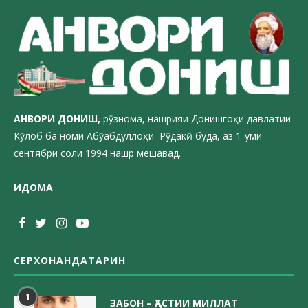
АНВОРИ ДОН
ИШ,
рӯзнома, нашрияи Донишгоҳи давлатии
Кӯлоб ба номи Абӯабдуллоҳи Рӯдакӣ буда, аз 1-уми
сентябри соли 1994 нашр мешавад.
_________
ИДОМА
СЕРХОНАНДАТАРИН
1
ЗАБОН – ҲАСТИИ МИЛЛАТ