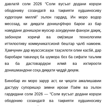
давлатӣ соли 2026 “Соли вусъат додани корҳои
ободониву созандагӣ ва тақвияти худшиносиву
худогоҳии миллӣ” эълон гардид. Ин моро водор
месозад, ки диққати донишҷӯёнро барои аз бар
намудани донишҳои муосир азхудкунии фанҳои дақиқ,
забонҳои хориҷӣ ва омӯзиши технологияи
иттилоотиву коммуникатсионӣ бештар ҷалб намоем.
Ҳамчунин дар муассисаҳои таҳсилоти олии касбӣ, дар
баробари таваҷҷуҳ ба шумора боз ба сифати таълим
ва ба дастовардҳои илмӣ ва ихтирооти
донишмандони соҳа диққати ҷиддӣ диҳем.
Бинобар ин моро зарур аст, ки ҷиҳати амалишавии
дастуру супоришҳо зимни ироаи Паём ва эълон
гардидани соли 2026 — “Соли вусъат додани корҳои
ободонию созандагӣ ва тақвияти худшиносиву