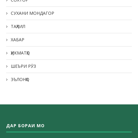
СУХАНИ МОНДАГОР
ТАҲЛИЛ
ХАБАР
ҲИКМАТҲО
ШЕЪРИ РӮЗ
ЭЪЛОНҲО
ДАР БОРАИ МО