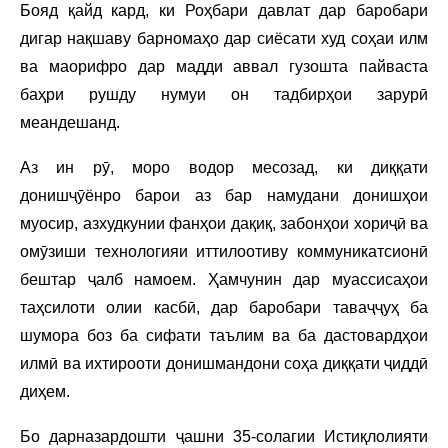
Бояд қайд кард, ки Роҳбари давлат дар баробари
дигар нақшаву барномаҳо дар сиёсати худ соҳаи илм
ва маорифро дар мадди аввал гузошта пайваста
баҳри рушду нумуи он тадбирҳои зарурӣ
меандешанд.
Аз ин рӯ, моро водор месозад, ки диққати
донишҷӯёнро барои аз бар намудани донишҳои
муосир, азхудкунии фанҳои дақиқ, забонҳои хориҷӣ ва
омӯзиши технологияи иттилоотиву коммуникатсионӣ
бештар ҷалб намоем. Ҳамчунин дар муассисаҳои
таҳсилоти олии касбӣ, дар баробари таваҷҷуҳ ба
шумора боз ба сифати таълим ва ба дастовардҳои
илмӣ ва ихтирооти донишмандони соҳа диққати ҷиддӣ
диҳем.
Бо дарназардошти ҷашни 35-солагии Истиқлолияти