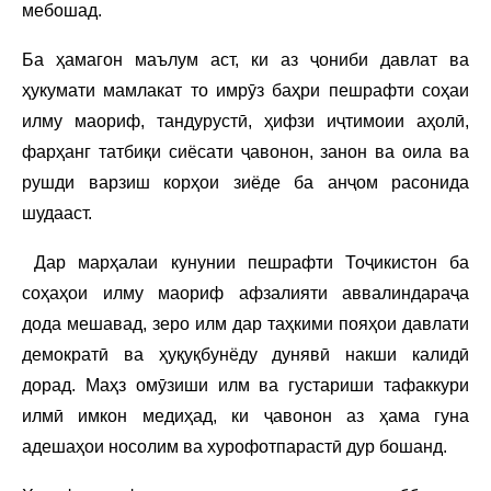
мебошад.
Ба ҳамагон маълум аст, ки аз ҷониби давлат ва
ҳукумати мамлакат то имрӯз баҳри пешрафти соҳаи
илму маориф, тандурустӣ, ҳифзи иҷтимоии аҳолӣ,
фарҳанг татбиқи сиёсати ҷавонон, занон ва оила ва
рушди варзиш корҳои зиёде ба анҷом расонида
шудааст.
Дар марҳалаи кунунии пешрафти Тоҷикистон ба
соҳаҳои илму маориф афзалияти аввалиндараҷа
дода мешавад, зеро илм дар таҳкими пояҳои давлати
демократӣ ва ҳуқуқбунёду дунявӣ накши калидӣ
дорад. Маҳз омӯзиши илм ва густариши тафаккури
илмӣ имкон медиҳад, ки ҷавонон аз ҳама гуна
адешаҳои носолим ва хурофотпарастӣ дур бошанд.