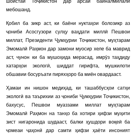
шоистаи Тоҷикистон дар арсаи байналмилалӣ
мебошанд.
Қобил ба зикр аст, ки баёни нуктаҳои болозикр аз
ҷониби Асосгузори сулҳу ваҳдати миллӣ Пешвои
миллат, Президенти Ҷумҳурии Тоҷикистон, муҳтарам
Эмомалӣ Раҳмон дар замони муосир хеле ба маврид
аст, чунон ки ба мушоҳида мерасад, имрӯз таҳдиду
хатарҳои экологӣ, шиддат гирифта, мушкилоти
обшавии босуръати пиряхҳоро ба миён овардааст.
Ҳамаи ин нишон медиҳад, ки ташаббусҳои сатҳи
экологӣ ва таърихии аз ҷониби Ҷумҳурии Тоҷикистон,
бахусус, Пешвои муаззами миллат муҳтарам
Эмомалӣ Раҳмон на танҳо ба хотири ҳифзи муҳити
зист нигаронида шудааст, балки ҳушдори воқеӣ ба
ҷомеаи ҷаҳонӣ дар самти ҳифзи ҳаёти инсоният