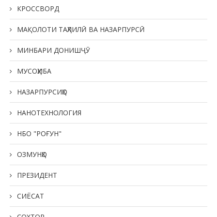
КРОССВОРД
МАҚОЛОТИ ТАҲЛИЛӢ ВА НАЗАРПУРСӢ
МИНБАРИ ДОНИШҶӮ
МУСОҲИБА
НАЗАРПУРСИҲО
НАНОТЕХНОЛОГИЯ
НБО "РОҒУН"
ОЗМУНҲО
ПРЕЗИДЕНТ
СИЁСАТ
СОХТОР