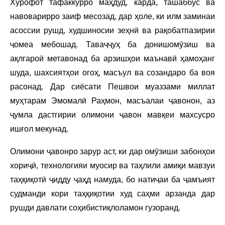
Хурофот тафаккурро маҳдуд, карда, ташаббус ва
навоварирро заиф месозад, дар ҳоле, ки илм заминаи
асоссии рушд, худшиносии зеҳнӣ ва рақобатпазирии
ҷомеа мебошад. Таваҷҷуҳ ба донишомӯзиш ва
ақлгароӣ метавонад ба арзишҳои маънавӣ ҳамоҳанг
шуда, шахсиятҳои огоҳ, масъул ва созандаро ба воя
расонад. Дар сиёсати Пешвои муаззами миллат
муҳтарам Эмомалӣ Раҳмон, масъалаи ҷавонон, аз
ҷумла дастгирии олимони ҷавон мавқеи махсусро
ишғол мекунад.
Олимони ҷавонро зарур аст, ки дар омӯзиши забонҳои
хориҷӣ, технологияи муосир ва таҳлили амиқи мавзуи
таҳқиқотӣ ҷидду ҷаҳд намуда, бо натиҷаи ба ҷамъият
судманди кори таҳқиқотии худ саҳми арзанда дар
рушди давлати соҳибистиқлоламон гузоранд.