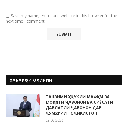
Save my name, email, and website in this browser for the
next time I comment.
ХАБАРҲОИ ОХИРИН
ТАНЗИМИ ҲУҚУҚИИ МАФҲУМ ВА
МОҲИЯТИ ҶАВОНОН ВА СИЁСАТИ
ДАВЛАТИИ ҶАВОНОН ДАР
ҶУМҲУРИИ ТОҶИКИСТОН
23.05.2026