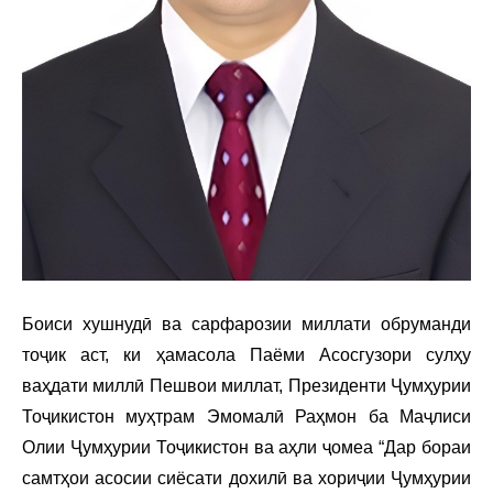
Боиси хушнудӣ ва сарфарозии миллати обруманди
тоҷик аст, ки ҳамасола Паёми Асосгузори сулҳу
ваҳдати миллӣ Пешвои миллат, Президенти Ҷумҳурии
Тоҷикистон муҳтрам Эмомалӣ Раҳмон ба Маҷлиси
Олии Ҷумҳурии Тоҷикистон ва аҳли ҷомеа “Дар бораи
самтҳои асосии сиёсати дохилӣ ва хориҷии Ҷумҳурии