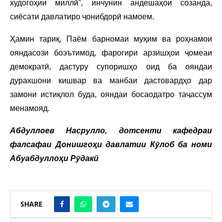
худогоҳии миллӣ”, инчунин андешаҳои созанда,
сиёсати давлатиро ҷонибдорӣ намоем.
Ҳамин тариқ, Паём барномаи муҳим ва роҳнамои
ояндасози боэътимод, фарогири арзишҳои ҷомеаи
демократӣ, дастуру супоришҳо оид ба ояндаи
дурахшони кишвар ва манбаи дастовардҳо дар
замони истиқлол буда, ояндаи босаодатро таҷассум
менамояд.
Абдуллоев Насрулло, дотсенти кафедраи
фалсафаи Донишгоҳи давлатии Кӯлоб ба номи
Абуабдуллоҳи Рӯдакӣ
SHARE