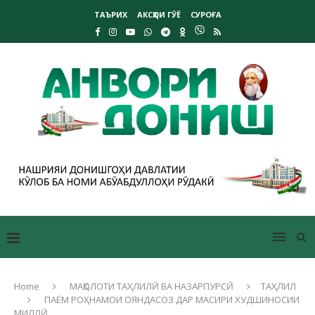
ТАЪРИХ
АКСҲОИ ГӮЁ
СУРОҒА
Home
МАҚОЛОТИ ТАҲЛИЛӢ ВА НАЗАРПУРСӢ
ТАҲЛИЛ
ПАЁМ РОҲНАМОИ ОЯНДАСОЗ ДАР МАСИРИ ХУДШИНОСИИ
МИЛЛӢ