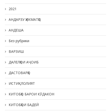
2021
АНДАРЗУ ҲИКМАТҲО
АНДЕША
Без рубрики
ВАРЗИШ
ДАЛЕЛҲОИ АҶОИБ
ДАСТОВАРҲО
ИСТИҚЛОЛИЯТ
КИТОБҲО БАРОИ КӮДАКОН
КИТОБҲОИ БАДЕӢ