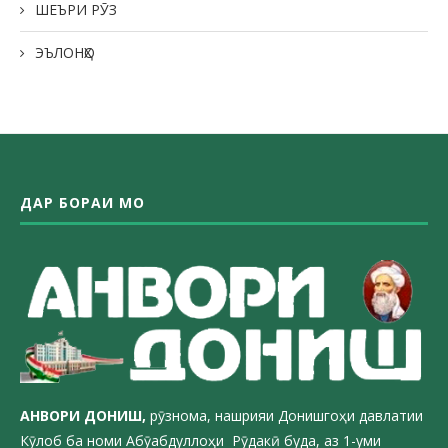
ШЕЪРИ РӮЗ
ЭЪЛОНҲО
ДАР БОРАИ МО
АНВОРИ ДОН
ИШ,
рӯзнома, нашрияи Донишгоҳи давлатии
Кӯлоб ба номи Абӯабдуллоҳи Рӯдакӣ буда, аз 1-уми