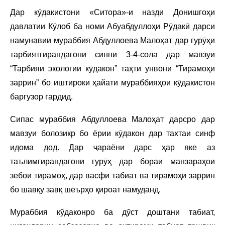
Дар кӯдакистони «Ситора»-и назди Донишгоҳи
давлатии Кӯлоб ба номи Абуабдуллоҳи Рӯдакӣ дарси
намунавии мураббия Абдуллоева Малоҳат дар гурӯҳи
тарбиятгирандагони синни 3-4-сола дар мавзуи
“Тарбияи экологии кӯдакон” таҳти унвони “Тирамоҳи
заррин” бо иштироки ҳайати мураббияҳои кӯдакистон
баргузор гардид.
Сипас мураббия Абдуллоева Малоҳат дарсро дар
мавзуи болозикр бо ёрии кӯдакон дар тахтаи синф
идома дод. Дар ҷараёни дарс ҳар яке аз
таълимгирандагони гурӯҳ дар бораи манзараҳои
зебои тирамоҳ, дар васфи табиат ва тирамоҳи заррин
бо шавқу завқ шеърҳо қироат намуданд.
Мураббия кӯдаконро ба дӯст доштани табиат,