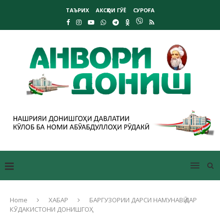
ТАЪРИХ
АКСҲОИ ГӮЁ
СУРОҒА
Home
ХАБАР
БАРГУЗОРИИ ДАРСИ НАМУНАВӢ ДАР
КӮДАКИСТОНИ ДОНИШГОҲ