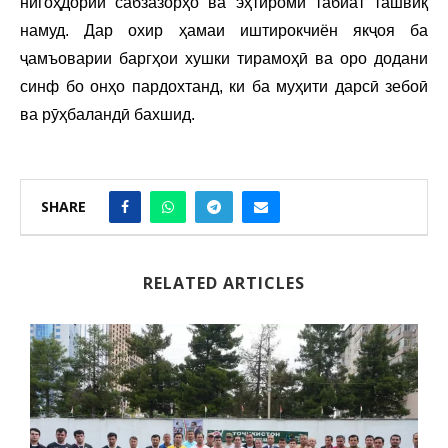
нигоҳдории сабзазорҳо ва эҳтироми табиат ташвиқ
намуд. Дар охир ҳамаи иштирокчиён якҷоя ба
ҷамъоварии баргҳои хушки тирамоҳӣ ва оро додани
синф бо онҳо пардохтанд, ки ба муҳити дарсӣ зебоӣ
ва рӯҳбаландӣ бахшид.
SHARE
RELATED ARTICLES