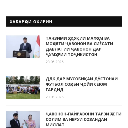
ХАБАРҲОИ ОХИРИН
ТАНЗИМИ ҲУҚУҚИИ МАФҲУМ ВА
МОҲИЯТИ ҶАВОНОН ВА СИЁСАТИ
ДАВЛАТИИ ҶАВОНОН ДАР
ҶУМҲУРИИ ТОҶИКИСТОН
23.05.2026
ДДК ДАР МУСОБИҚАИ ДӮСТОНАИ
ФУТБОЛ СОҲИБИ ҶОЙИ СЕЮМ
ГАРДИД
23.05.2026
ҶАВОНОН-ПАЙРАВОНИ ТАРЗИ ҲАЁТИ
СОЛИМ ВА НЕРУИ СОЗАНДАИ
МИЛЛАТ