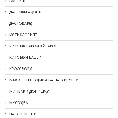
ВАРЗИШ
ДАЛЕЛҲОИ АҶОИБ
ДАСТОВАРҲО
ИСТИҚЛОЛИЯТ
КИТОБҲО БАРОИ КӮДАКОН
КИТОБҲОИ БАДЕӢ
КРОССВОРД
МАҚОЛОТИ ТАҲЛИЛӢ ВА НАЗАРПУРСӢ
МИНБАРИ ДОНИШҶӮ
МУСОҲИБА
НАЗАРПУРСИҲО