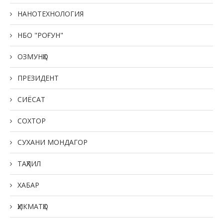
НАНОТЕХНОЛОГИЯ
НБО "РОҒУН"
ОЗМУНҲО
ПРЕЗИДЕНТ
СИЁСАТ
СОХТОР
СУХАНИ МОНДАГОР
ТАҲЛИЛ
ХАБАР
ҲИКМАТҲО