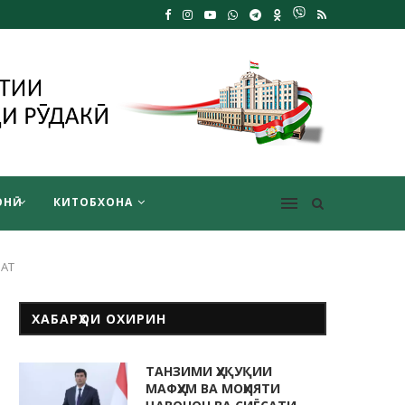
НӢ
КИТОБХОНА
ЛАТ
ХАБАРҲОИ ОХИРИН
ТАНЗИМИ ҲУҚУҚИИ
МАФҲУМ ВА МОҲИЯТИ