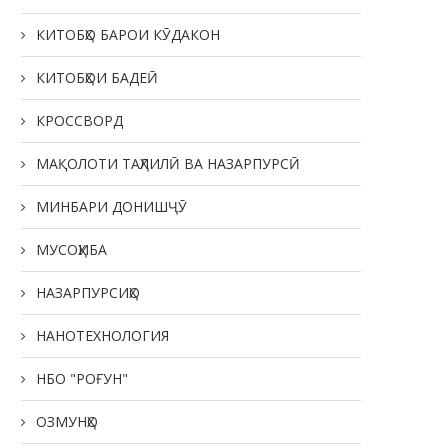
КИТОБҲО БАРОИ КӮДАКОН
КИТОБҲОИ БАДЕӢ
КРОССВОРД
МАҚОЛОТИ ТАҲЛИЛӢ ВА НАЗАРПУРСӢ
МИНБАРИ ДОНИШҶӮ
МУСОҲИБА
НАЗАРПУРСИҲО
НАНОТЕХНОЛОГИЯ
НБО "РОҒУН"
ОЗМУНҲО