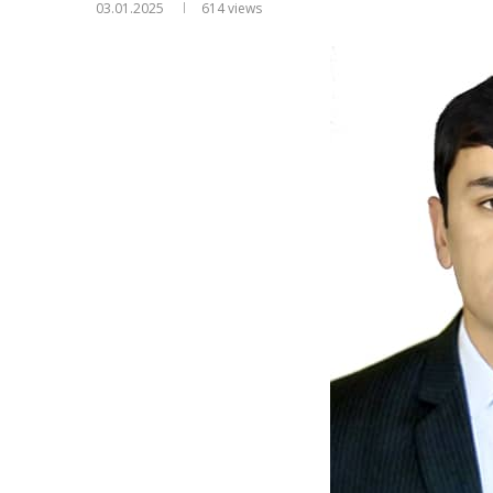
03.01.2025
614
views