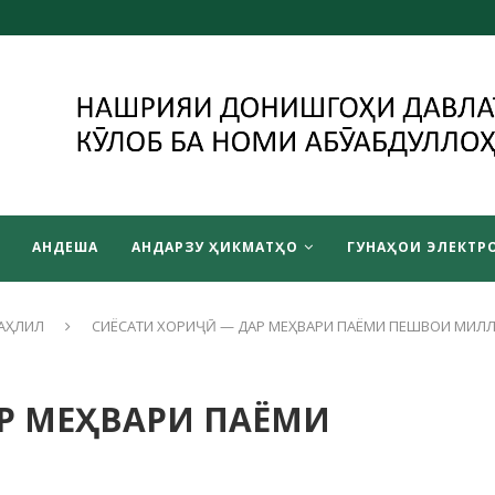
АНДЕША
АНДАРЗУ ҲИКМАТҲО
ГУНАҲОИ ЭЛЕКТРО
АҲЛИЛ
СИЁСАТИ ХОРИҶӢ — ДАР МЕҲВАРИ ПАЁМИ ПЕШВОИ МИЛ
АР МЕҲВАРИ ПАЁМИ