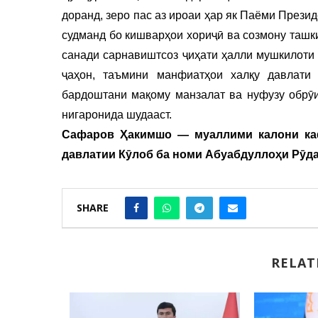
доранд, зеро пас аз ироаи ҳар як Паёми Прези
судманд бо кишварҳои хориҷӣ ва созмону ташк
санади сарнавиштсоз ҷиҳати ҳалли мушкилоти 
ҷаҳон, таъмини манфиатҳои халқу давлати 
бардоштани мақому манзалат ва нуфузу обрӯи
нигаронида шудааст.
Сафаров Ҳакимшо — муаллими калони ка
давлатии Кӯлоб ба номи Абуабдуллоҳи Рӯд
SHARE
RELAT