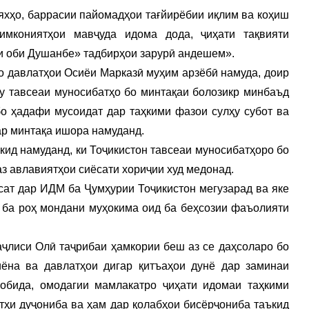
яхҳо, баррасии пайомадҳои тағйирёбии иқлим ва коҳиш
мкониятҳои мавҷуда идома дода, ҷиҳати тақвияти
и оби Душанбе» тадбирҳои зарурӣ андешем».
о давлатҳои Осиёи Марказӣ муҳим арзёбӣ намуда, доир
у тавсеаи муносибатҳо бо минтақаи болозикр минбаъд
о ҳадафи мусоидат дар таҳкими фазои сулҳу субот ва
р минтақа ишора намуданд.
д намуданд, ки Тоҷикистон тавсеаи муносибатҳоро бо
з авлавиятҳои сиёсати хориҷии худ медонад.
ёсат дар ИДМ ба Ҷумҳурии Тоҷикистон мегузарад ва яке
 ба роҳ мондани муҳокима оид ба беҳсозии фаъолияти
ҷлиси Олӣ таҷрибаи ҳамкории беш аз се даҳсоларо бо
ёна ва давлатҳои дигар қитъаҳои дунё дар заминаи
обида, омодагии мамлакатро ҷиҳати идомаи таҳкими
атҳи дуҷониба ва ҳам дар қолабҳои бисёрҷониба таъкид