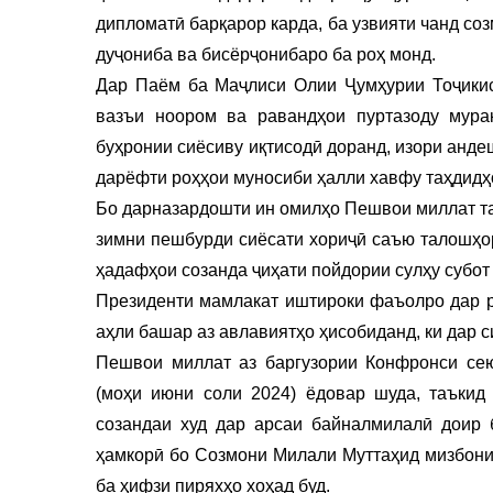
дипломатӣ барқарор карда, ба узвияти чанд с
дуҷониба ва бисёрҷонибаро ба роҳ монд.
Дар Паём ба Маҷлиси Олии Ҷумҳурии Тоҷикис
вазъи ноором ва равандҳои пуртазоду мурак
буҳронии сиёсиву иқтисодӣ доранд, изори анд
дарёфти роҳҳои муносиби ҳалли хавфу таҳдидҳ
Бо дарназардошти ин омилҳо Пешвои миллат таъ
зимни пешбурди сиёсати хориҷӣ саъю талошҳор
ҳадафҳои созанда ҷиҳати пойдории сулҳу субот 
Президенти мамлакат иштироки фаъолро дар р
аҳли башар аз авлавиятҳо ҳисобиданд, ки дар 
Пешвои миллат аз баргузории Конфронси се
(моҳи июни соли 2024) ёдовар шуда, таъкид
созандаи худ дар арсаи байналмилалӣ доир 
ҳамкорӣ бо Созмони Милали Муттаҳид мизбони
ба ҳифзи пиряхҳо хоҳад буд.