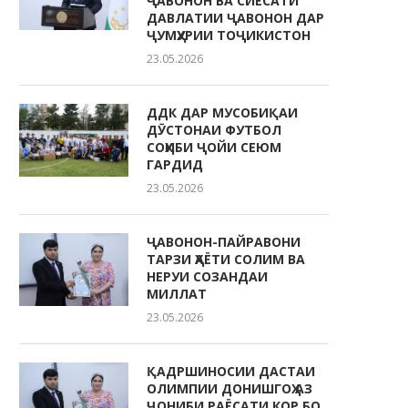
ҶАВОНОН ВА СИЁСАТИ
ДАВЛАТИИ ҶАВОНОН ДАР
ҶУМҲУРИИ ТОҶИКИСТОН
23.05.2026
ДДК ДАР МУСОБИҚАИ
ДӮСТОНАИ ФУТБОЛ
СОҲИБИ ҶОЙИ СЕЮМ
ГАРДИД
23.05.2026
ҶАВОНОН-ПАЙРАВОНИ
ТАРЗИ ҲАЁТИ СОЛИМ ВА
НЕРУИ СОЗАНДАИ
МИЛЛАТ
23.05.2026
ҚАДРШИНОСИИ ДАСТАИ
ОЛИМПИИ ДОНИШГОҲ АЗ
ҶОНИБИ РАЁСАТИ КОР БО