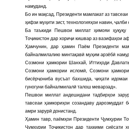
намуданд.
Бо ин мақсад, Президенти мамлакат аз тавсеаи 
ҳифзи муҳити зист, технологияҳои навин, ҷалби
Ба таъкиди Пешвои миллат ҳимояи ҳуқуқу
Тоҷикистон дар хориҷи кишвар аз вазифаҳои аф
Ҳамчунин, дар ҳамин Паём Президенти мам
байналмилалию минтақавӣ муҳим арзёбӣ намуда
Созмони ҳамкории Шанхай, Иттиҳоди Давлатҳ
Созмони ҳамкории исломӣ, Созмони ҳамкори
бисёрҷониба вусъат бахшида, ҷиҳати идомаи
гуногуни байналмилалӣ талош меварзад».
Пешвои миллат андешидани тадбирҳои зарур
тавсеаи ҳамкориҳои созандаву дарозмуддат 
амри зарурӣ донистанд.
Ҳамин тавр, паёмҳои Президенти Ҷумҳурии Т
Ҷумҳурии Тоҷикистон дар таҳкими сиёсати 