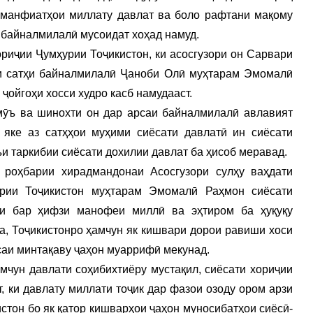
 манфиатҳои миллату давлат ва боло рафтани мақому
 байналмилалӣ мусоидат хоҳад намуд.
ориҷии Ҷумҳурии Тоҷикистон, ки асосгузори он Сарвари
и сатҳи байналмилалӣ Ҷаноби Олӣ муҳтарам Эмомалӣ
ҷойгоҳи хосси худро касб намудааст.
мӯъ ва шинохти он дар арсаи байналмилалӣ авлавият
 яке аз сатҳҳои муҳими сиёсати давлатӣ ин сиёсати
ъи таркибии сиёсати дохилии давлат ба ҳисоб меравад.
 роҳбарии хирадмандонаи Асосгузори сулҳу ваҳдати
рии Тоҷикистон муҳтарам Эмомалӣ Раҳмон сиёсати
 ки бар ҳифзи манофеи миллӣ ва эҳтиром ба ҳуқуқу
, Тоҷикистонро ҳамчун як кишвари дорои равиши хоси
саи минтақаву ҷаҳон муаррифӣ мекунад.
мчун давлати соҳибихтиёру мустақил, сиёсати хориҷии
т, ки давлату миллати тоҷик дар фазои озоду ором арзи
стон бо як қатор кишварҳои ҷаҳон муносибатҳои сиёсӣ-