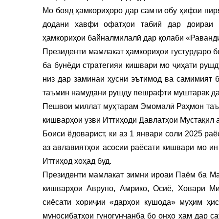
Мо бояд ҳамкориҳоро дар самти обу ҳифзи пир
додани хавфи офатҳои табиӣ дар доираи и
ҳамкориҳои байналмилалӣ дар қолаби «Раванд
Президенти мамлакат ҳамкориҳои густурдаро б
ба бунёди стратегияи кишвари мо ҷиҳати рушд
низ дар заминаи ҳусни эътимод ва самимият б
таъмин намудани рушду пешрафти муштарак да
Пешвои миллат муҳтарам Эмомалӣ Раҳмон таъки
кишварҳои узви Иттиҳоди Давлатҳои Мустақил а
Боиси ёдоварист, ки аз 1 январи соли 2025 ра
аз авлавиятҳои асосии раёсати кишвари мо ин
Иттиҳод хоҳад буд.
Президенти мамлакат зимни ироаи Паём ба Ма
кишварҳои Аврупо, Амрико, Осиё, Ховари Ми
сиёсати хориҷии «дарҳои кушода» муҳим ҳис
муносибатҳои гуногунҷанба бо онҳо ҳам дар с