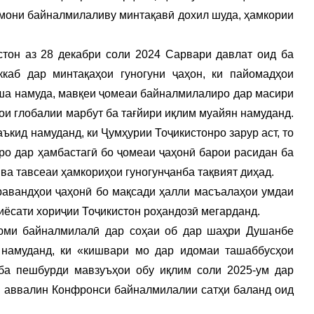
озмони байналмилаливу минтақавӣ дохил шуда, ҳамкории
тон аз 28 декабри соли 2024 Сарвари давлат оид ба
каб дар минтақаҳои гуногуни ҷаҳон, ки пайомадҳои
еша намуда, мавқеи ҷомеаи байналмилалиро дар масири
ои глобалии марбут ба тағйири иқлим муайян намуданд.
кид намуданд, ки Ҷумҳурии Тоҷикистонро зарур аст, то
о дар ҳамбастагӣ бо ҷомеаи ҷаҳонӣ барои расидан ба
ва тавсеаи ҳамкориҳои гуногунҷанба тақвият диҳад.
авандҳои ҷаҳонӣ бо мақсади ҳалли масъалаҳои умдаи
сиёсати хориҷии Тоҷикистон роҳандозӣ мегарданд.
юми байналмилалӣ дар соҳаи об дар шаҳри Душанбе
 намуданд, ки «кишвари мо дар идомаи ташаббусҳои
ба пешбурди мавзуъҳои обу иқлим соли 2025-ум дар
 аввалин Конфронси байналмилалии сатҳи баланд оид