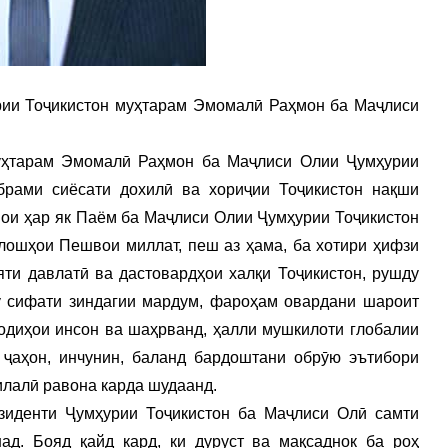
рии Тоҷикистон муҳтарам Эмомалӣ Раҳмон ба Маҷлиси
уҳтарам Эмомалӣ Раҳмон ба Маҷлиси Олии Ҷумҳурии
брами сиёсати дохилӣ ва хориҷии Тоҷикистон нақши
вои ҳар як Паём ба Маҷлиси Олии Ҷумҳурии Тоҷикистон
лошҳои Пешвои миллат, пеш аз ҳама, ба хотири ҳифзи
ияти давлатӣ ва дастовардҳои халқи Тоҷикистон, рушду
у сифати зиндагии мардум, фароҳам овардани шароит
озодиҳои инсон ва шаҳрванд, ҳалли мушкилоти глобалии
 ҷаҳон, инчунин, баланд бардоштани обрӯю эътибори
илалӣ равона карда шудаанд.
зиденти Ҷумҳурии Тоҷикистон ба Маҷлиси Олӣ самти
ад. Бояд қайд кард, ки дуруст ва мақсаднок ба роҳ