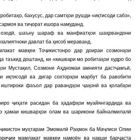
робитаҳо, бахусус, дар самтҳои рушди «иқтисоди сабз»,
 сармоя ва тиҷорат ишора намуданд.
 озодӣ, шаъну шараф ва манфиатҳои шаҳрвандони
залиятноки давлат ба ҳисоб мераванд.
лакат мавқеи Тоҷикистонро дар доираи созмонҳои
 таъкид доштанд, ки «кишвари мо робитаҳои худро бо
ои Мустақил, Созмони Аҳдномаи амнияти дастҷамъӣ,
и иқтисодӣ ва дигар сохторҳои марбут ба равобити
 иштироки фаъол дар равандҳои ҷаҳонӣ ва қолабҳои
иро ҷиҳати расидан ба ҳадафҳои муайянгардида ва
бо ҳамаи кишварҳои олам ва шарикони байналмилалӣ
оҷикистон муҳтарам Эмомалӣ Раҳмон ба Маҷлиси Олии
хориҷии мамлакат мавқеи намоён ва нақши барҷаста