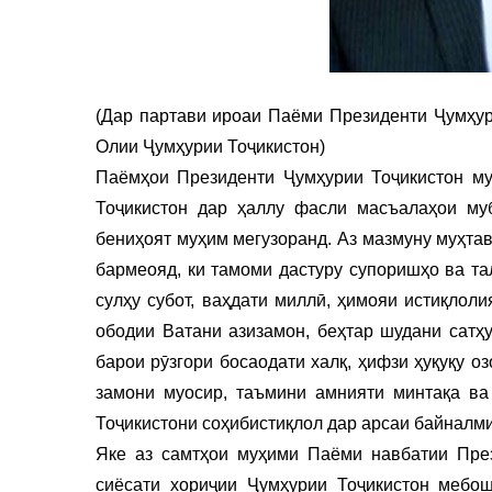
(Дар партави ироаи Паёми Президенти Ҷумҳу
Олии Ҷумҳурии Тоҷикистон)
Паёмҳои Президенти Ҷумҳурии Тоҷикистон м
Тоҷикистон дар ҳаллу фасли масъалаҳои му
бениҳоят муҳим мегузоранд. Аз мазмуну муҳта
бармеояд, ки тамоми дастуру супоришҳо ва та
сулҳу субот, ваҳдати миллӣ, ҳимояи истиқлол
ободии Ватани азизамон, беҳтар шудани сатҳ
барои рӯзгори босаодати халқ, ҳифзи ҳуқуқу 
замони муосир, таъмини амнияти минтақа ва
Тоҷикистони соҳибистиқлол дар арсаи байналм
Яке аз самтҳои муҳими Паёми навбатии Пре
сиёсати хориҷии Ҷумҳурии Тоҷикистон мебош