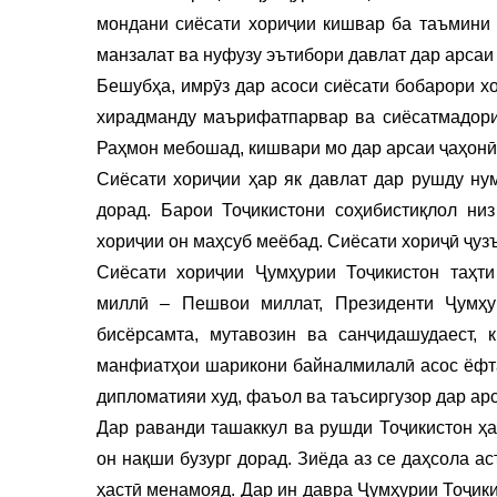
мондани сиёсати хориҷии кишвар ба таъмини
манзалат ва нуфузу эътибори давлат дар арсаи
Бешубҳа, имрӯз дар асоси сиёсати бобарори х
хирадманду маърифатпарвар ва сиёсатмадор
Раҳмон мебошад, кишвари мо дар арсаи ҷаҳонӣ 
Сиёсати хориҷии ҳар як давлат дар рушду ну
дорад. Барои Тоҷикистони соҳибистиқлол низ
хориҷии он маҳсуб меёбад. Сиёсати хориҷӣ ҷуз
Сиёсати хориҷии Ҷумҳурии Тоҷикистон таҳти
миллӣ – Пешвои миллат, Президенти Ҷумҳу
бисёрсамта, мутавозин ва санҷидашудаест,
манфиатҳои шарикони байналмилалӣ асос ёфта
дипломатияи худ, фаъол ва таъсиргузор дар ар
Дар раванди ташаккул ва рушди Тоҷикистон ҳа
он нақши бузург дорад. Зиёда аз се даҳсола ас
ҳастӣ менамояд. Дар ин давра Ҷумҳурии Тоҷики