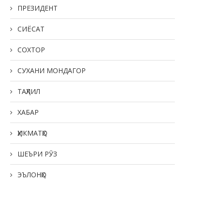
ПРЕЗИДЕНТ
СИЁСАТ
СОХТОР
СУХАНИ МОНДАГОР
ТАҲЛИЛ
ХАБАР
ҲИКМАТҲО
ШЕЪРИ РӮЗ
ЭЪЛОНҲО