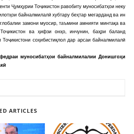
денти Ҷумҳурии Тоҷикистон равобиту муносибатҳои неку
илотҳои байналмилалӣ хубтару беҳтар мегарданд ва ин
глобалии замони муосир, таъмини амнияти минтақа ва
Тоҷикистон ва ҳифзи онҳо, инчунин, баҳри баланд
 Тоҷикистони соҳибистиқлол дар арсаи байналмилалӣ
федраи муносибатҳои байналмилалии Донишгоҳи
акӣ
ED ARTICLES