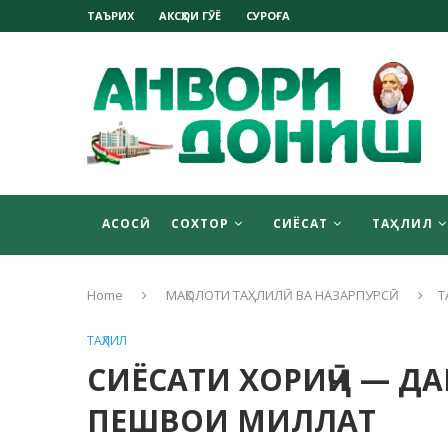
ТАЪРИХ
АКСҲОИ ГӮЁ
СУРОҒА
АСОСӢ
СОХТОР
СИЁСАТ
ТАҲЛИЛ
Home
МАҚОЛОТИ ТАҲЛИЛӢ ВА НАЗАРПУРСӢ
Т
ТАҲЛИЛ
СИЁСАТИ ХОРИҶӢ — Д
ПЕШВОИ МИЛЛАТ