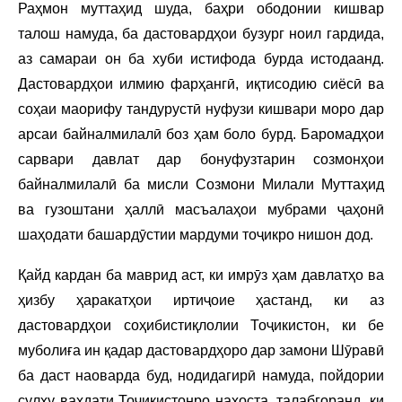
Раҳмон муттаҳид шуда, баҳри ободонии кишвар
талош намуда, ба дастовардҳои бузург ноил гардида,
аз самараи он ба хуби истифода бурда истодаанд.
Дастовардҳои илмию фарҳангӣ, иқтисодию сиёсӣ ва
соҳаи маорифу тандурустӣ нуфузи кишвари моро дар
арсаи байналмилалӣ боз ҳам боло бурд. Баромадҳои
сарвари давлат дар бонуфузтарин созмонҳои
байналмилалӣ ба мисли Созмони Милали Муттаҳид
ва гузоштани ҳаллӣ масъалаҳои мубрами ҷаҳонӣ
шаҳодати башардӯстии мардуми тоҷикро нишон дод.
Қайд кардан ба маврид аст, ки имрӯз ҳам давлатҳо ва
ҳизбу ҳаракатҳои иртиҷоие ҳастанд, ки аз
дастовардҳои соҳибистиқлолии Тоҷикистон, ки бе
муболиға ин қадар дастовардҳоро дар замони Шӯравӣ
ба даст наоварда буд, нодидагирӣ намуда, пойдории
сулҳу ваҳдати Тоҷикистонро нахоста, талабгоранд, ки