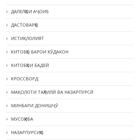
ДАЛЕЛҲОИ АҶОИБ
ДАСТОВАРҲО
ИСТИҚЛОЛИЯТ
КИТОБҲО БАРОИ КӮДАКОН
КИТОБҲОИ БАДЕӢ
КРОССВОРД
МАҚОЛОТИ ТАҲЛИЛӢ ВА НАЗАРПУРСӢ
МИНБАРИ ДОНИШҶӮ
МУСОҲИБА
НАЗАРПУРСИҲО