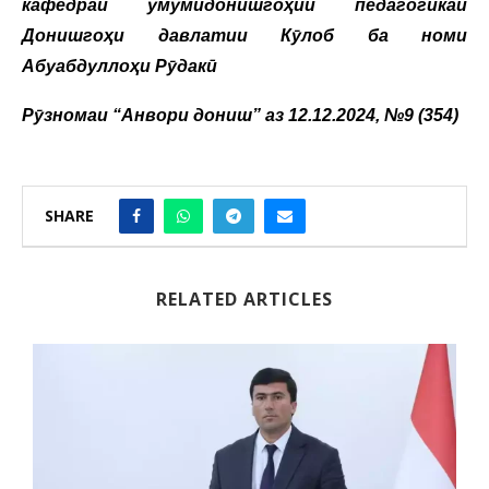
кафедраи умумидонишгоҳии педагогикаи
Донишгоҳи давлатии Кӯлоб ба номи
Абуабдуллоҳи Рӯдакӣ
Рӯзномаи “Анвори дониш” аз 12.12.2024, №9 (354)
SHARE
RELATED ARTICLES