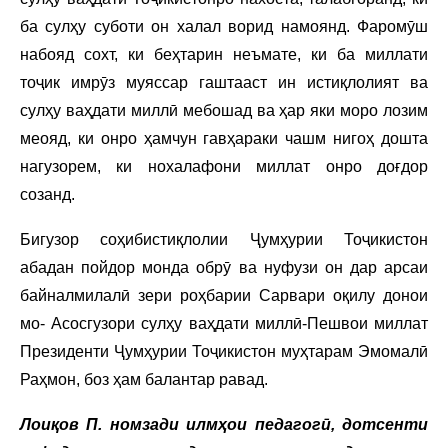
ба сулҳу суботи он халал ворид намоянд. Фаромӯш
набояд сохт, ки беҳтарин неъмате, ки ба миллати
тоҷик имрӯз муяссар гаштааст ин истиқлолият ва
сулҳу ваҳдати миллӣ мебошад ва ҳар яки моро лозим
меояд, ки онро ҳамчун гавҳараки чашм нигоҳ дошта
нагузорем, ки нохалафони миллат онро доғдор
созанд.
Бигузор соҳибистиқлолии Ҷумҳурии Тоҷикистон
абадан пойдор монда обрӯ ва нуфузи он дар арсаи
байналмилалӣ зери роҳбарии Сарвари оқилу донои
мо- Асосгузори сулҳу ваҳдати миллӣ-Пешвои миллат
Президенти Ҷумҳурии Тоҷикистон муҳтарам Эмомалӣ
Раҳмон, боз ҳам балантар равад.
Лоиқов П. номзади илмҳои педагогӣ, дотсенти