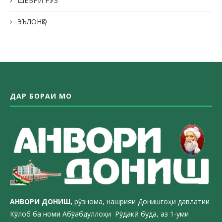
ШЕЪРИ РӮЗ
ЭЪЛОНҲО
ДАР БОРАИ МО
АНВОРИ ДОН
ИШ,
рӯзнома, нашрияи Донишгоҳи давлатии
Кӯлоб ба номи Абӯабдуллоҳи Рӯдакӣ буда, аз 1-уми