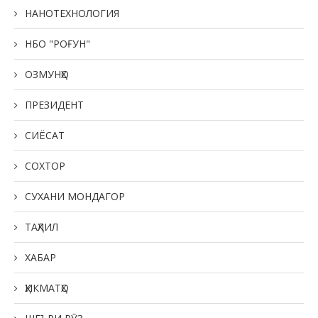
НАНОТЕХНОЛОГИЯ
НБО "РОҒУН"
ОЗМУНҲО
ПРЕЗИДЕНТ
СИЁСАТ
СОХТОР
СУХАНИ МОНДАГОР
ТАҲЛИЛ
ХАБАР
ҲИКМАТҲО