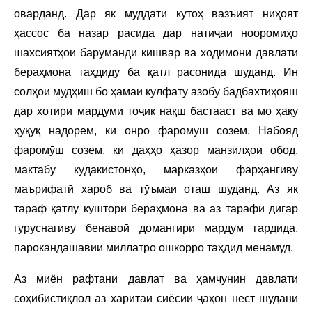
оварданд. Дар як муддати кутоҳ вазъият ниҳоят
ҳассос ба назар расида дар натиҷаи нооромиҳо
шахсиятҳои баруманди кишвар ва ходимони давлатӣ
бераҳмона таҳдиду ба қатл расонида шуданд. Ин
солҳои мудҳиш бо ҳамаи кулфату азобу бадбахтиҳояш
дар хотири мардуми тоҷик нақш бастааст ва мо ҳақу
ҳуқуқ надорем, ки онро фаромӯш созем. Набояд
фаромӯш созем, ки даҳҳо ҳазор манзилҳои обод,
мактабу кӯдакистонҳо, марказҳои фарҳангиву
маърифатӣ хароб ва тӯъмаи оташ шуданд. Аз як
тараф қатлу куштори бераҳмона ва аз тарафи дигар
гуруснагиву бенавоӣ домангири мардум гардида,
парокандашавии миллатро ошкорро таҳдид менамуд.
Аз миён рафтани давлат ва ҳамчунин давлати
соҳибистиқлол аз харитаи сиёсии ҷаҳон нест шудани