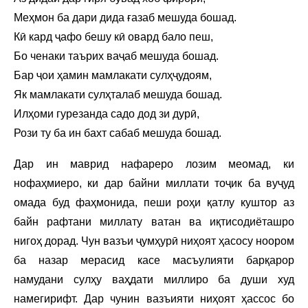
Меҳмон ба дари дида ғазаб мешуда бошад.
Кӣ кард ҷафо бешу кӣ овард бало пеш,
Бо ченаки таърих ваҷаб мешуда бошад.
Бар ҷои ҳамин мамлакати сулҳҷудоям,
Як мамлакати сулҳталаб мешуда бошад.
Илҳоми гурезанда садо дод зи дурӣ,
Рози ту ба ин бахт сабаб мешуда бошад.
Дар ин маврид нафареро лозим меомад, ки
нофаҳмиеро, ки дар байни миллати тоҷик ба вуҷуд
омада буд фаҳмонида, пеши роҳи қатлу куштор аз
байн рафтани миллату ватан ва иқтисодиёташро
нигоҳ дорад. Чун вазъи ҷумҳурӣ ниҳоят ҳасосу ноором
ба назар мерасид касе масъулияти барқарор
намудани сулҳу ваҳдати миллиро ба души худ
намегирифт. Дар чунин вазъияти ниҳоят ҳассос бо