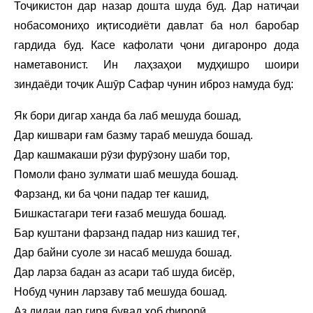
Тоҷикистон дар назар дошта шуда буд. Дар натиҷаи
нобасомониҳо иқтисодиёти давлат ба нол баробар
гардида буд. Касе кафолати ҷони дигаронро дода
наметавонист. Ин лаҳзаҳои мудҳишро шоири
зиндаёди тоҷик Ашӯр Сафар чунин иброз намуда буд:
Як бори дигар ханда ба лаб мешуда бошад,
Дар кишвари ғам базму тараб мешуда бошад.
Дар кашмакаши рӯзи фурӯзону шаби тор,
Помоли фано зулмати шаб мешуда бошад.
Фарзанд, ки ба ҷони падар теғ кашид,
Бишкастагари теғи ғазаб мешуда бошад.
Бар куштани фарзанд падар низ кашид теғ,
Дар байни суоле зи насаб мешуда бошад.
Дар ларза бадан аз асари таб шуда бисёр,
Нобуд чунин ларзаву таб мешуда бошад.
Аз дидаи дар гиря бувад хоб фирорӣ,