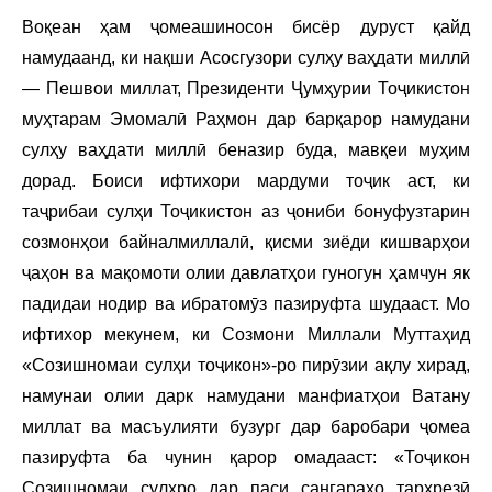
Воқеан ҳам ҷомеашиносон бисёр дуруст қайд
намудаанд, ки нақши Асосгузори сулҳу ваҳдати миллӣ
— Пешвои миллат, Президенти Ҷумҳурии Тоҷикистон
муҳтарам Эмомалӣ Раҳмон дар барқарор намудани
сулҳу ваҳдати миллӣ беназир буда, мавқеи муҳим
дорад. Боиси ифтихори мардуми тоҷик аст, ки
таҷрибаи сулҳи Тоҷикистон аз ҷониби бонуфузтарин
созмонҳои байналмиллалӣ, қисми зиёди кишварҳои
ҷаҳон ва мақомоти олии давлатҳои гуногун ҳамчун як
падидаи нодир ва ибратомӯз пазируфта шудааст. Мо
ифтихор мекунем, ки Созмони Миллали Муттаҳид
«Созишномаи сулҳи тоҷикон»-ро пирӯзии ақлу хирад,
намунаи олии дарк намудани манфиатҳои Ватану
миллат ва масъулияти бузург дар баробари ҷомеа
пазируфта ба чунин қарор омадааст: «Тоҷикон
Созишномаи сулҳро дар паси сангараҳо тарҳрезӣ