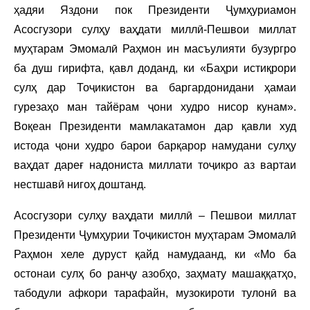
ҳадяи Яздони пок Президенти Ҷумҳуриамон
Асосгузори сулҳу ваҳдати миллӣ-Пешвои миллат
муҳтарам Эмомалӣ Раҳмон ин масъулияти бузургро
ба душ гирифта, қавл доданд, ки «Баҳри истиқрори
сулҳ дар Тоҷикистон ва баргардонидани ҳамаи
гурезаҳо ман тайёрам ҷони худро нисор кунам».
Воқеан Президенти мамлакатамон дар қавли худ
истода ҷони худро барои барқарор намудани сулҳу
ваҳдат дареғ надониста миллати тоҷикро аз вартаи
нестшавӣ нигоҳ доштанд.
Асосгузори сулҳу ваҳдати миллӣ – Пешвои миллат
Президенти Ҷумҳурии Тоҷикистон муҳтарам Эмомалӣ
Раҳмон хеле дуруст қайд намудаанд, ки «Мо ба
остонаи сулҳ бо ранҷу азобҳо, заҳмату машаққатҳо,
табодули афкори тарафайн, музокироти тулонӣ ва