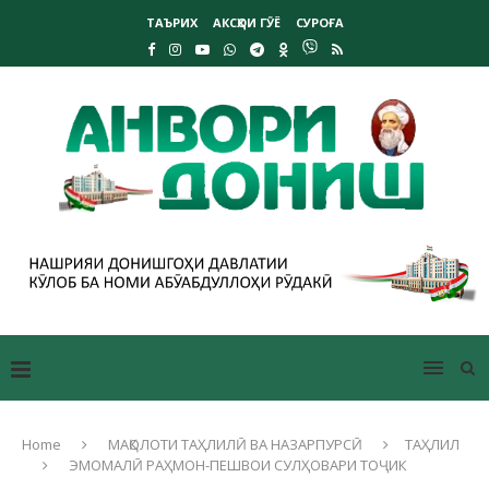
ТАЪРИХ
АКСҲОИ ГӮЁ
СУРОҒА
Home
МАҚОЛОТИ ТАҲЛИЛӢ ВА НАЗАРПУРСӢ
ТАҲЛИЛ
ЭМОМАЛӢ РАҲМОН-ПЕШВОИ СУЛҲОВАРИ ТОҶИК