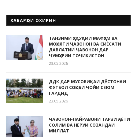
ХАБАРҲОИ ОХИРИН
ТАНЗИМИ ҲУҚУҚИИ МАФҲУМ ВА
МОҲИЯТИ ҶАВОНОН ВА СИЁСАТИ
ДАВЛАТИИ ҶАВОНОН ДАР
ҶУМҲУРИИ ТОҶИКИСТОН
23.05.2026
ДДК ДАР МУСОБИҚАИ ДӮСТОНАИ
ФУТБОЛ СОҲИБИ ҶОЙИ СЕЮМ
ГАРДИД
23.05.2026
ҶАВОНОН-ПАЙРАВОНИ ТАРЗИ ҲАЁТИ
СОЛИМ ВА НЕРУИ СОЗАНДАИ
МИЛЛАТ