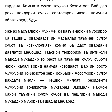
карданд. Қиммати сулҳи тоҷикон беҳамтост. Вай дар
роҳи пойдории сулҳи сартосарии ҷаҳон намунаи
ибрат хоҳад буд».
Яке аз масъалаҳои муҳиме, ки вазъи ҷаҳони муосирро
ба ташвиш овардааст ин масъалаи таъмини сулҳу
субот ва истиқлолияти комил ба даст овардани
давлатҳо мебошад. Таъсири терроризм ва интиқоли
маводи мухаддир то рафт ба таъмини сулҳу суботи
ҷаҳон халал ворид намуда истодааст. Дар ин росто
Ҷумҳурии Тоҷикистон зери роҳбарии Асосгузори сулҳу
ваҳдати миллӣ — Пешвои миллат, Президенти
Ҷумҳурии Тоҷикистон муҳтарам Эмомалӣ Раҳмон
баҳри таъмини сулҳу субот ва пешгирии маводи
мухаддир муборизаи шадид мебарад.