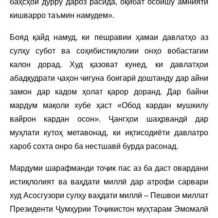
баҳсҳои дурру дароз расида, оқибат осоишу амнияти
кишварро таъмин намудем».
Бояд қайд намуд, ки пешравии ҳамаи давлатҳо аз
сулҳу субот ва соҳибистиқлолии онҳо вобастагии
калон дорад. Худ қазоват кунед, ки давлатҳои
абадқудрати ҷаҳон чигуна боигарӣ доштанду дар айни
замон дар кадом ҳолат қарор доранд. Дар байни
мардум мақоли хубе ҳаст «Обод кардан мушкилу
вайрон кардан осон». Ҷангҳои шаҳрвандӣ дар
муҳлати кутоҳ метавонад, ки иқтисодиёти давлатро
хароб сохта онро ба нестшавӣ бурда расонад.
Мардуми шарафманди тоҷик пас аз ба даст овардани
истиқлолият ва ваҳдати миллӣ дар атрофи сарвари
худ Асосгузори сулҳу ваҳдати миллӣ – Пешвои миллат
Президенти Ҷумҳурии Тоҷикистон муҳтарам Эмомалӣ