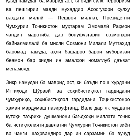
Қайд намудан ба маврид аст, ки оиди сулҳ, терроризм
ва пешгирии мавди мухаддир Асосгузори сулҳу
ваҳдати миллӣ — Пешвои миллат, Президенти
Ҷумҳурии Тоҷикистон муҳтарам Эмомалӣ Раҳмон
чандин маротиба дар бонуфузтарин созмонҳои
байналмилалӣ ба мисли Созмони Милали Муттаҳид
баромад намуда, аҳли башарро барои муборизаи
беамон бар зидди ин амалҳои номатлуб даъват
менамояд.
Зикр намудан ба маврид аст, ки баъди пош хурдани
Иттиҳоди Шӯравӣ ва соҳибистиқлол гардидани
ҷумҳуриҳо, соҳибистиқлол гардидани Тоҷикистонро
ҳамаи мардумаш пазируфтанд. Вале дар як муддати
кутоҳи таърихӣ душманони баъдхоҳи миллати тоҷик
ба истиқлолияти давлатии Ҷумҳурии Тоҷикистон зиён
ва ҷанги шаҳрвандиро дар ин сарзамин ба вуҷуд