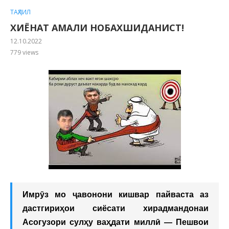
ТАҲЛИЛ
ХИЁНАТ АМАЛИ НОБАХШИДАНИСТ!
12.10.2022
779
views
Имрӯз мо ҷавонони кишвар пайваста аз
дастгириҳои сиёсати хирадмандонаи
Асогузори сулҳу ваҳдати миллӣ — Пешвои