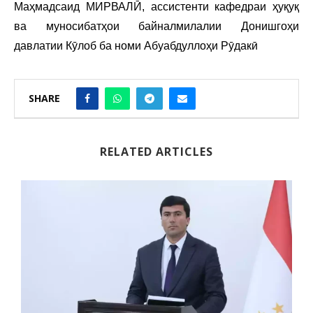
Маҳмадсаид МИРВАЛӢ, ассистенти кафедраи ҳуқуқ
ва муносибатҳои байналмилалии Донишгоҳи
давлатии Кӯлоб ба номи Абуабдуллоҳи Рӯдакӣ
SHARE
RELATED ARTICLES