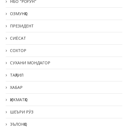
НБО "РОҒУН"
ОЗМУНҲО
ПРЕЗИДЕНТ
СИЁСАТ
СОХТОР
СУХАНИ МОНДАГОР
ТАҲЛИЛ
ХАБАР
ҲИКМАТҲО
ШЕЪРИ РӮЗ
ЭЪЛОНҲО