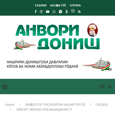
ТАЪРИХ
АКСҲОИ ГӮЁ
СУРОҒА
Home
МАҚОЛОТИ ТАҲЛИЛӢ ВА НАЗАРПУРСӢ
ТАҲЛИЛ
ХИЁНАТ АМАЛИ НОБАХШИДАНИСТ!