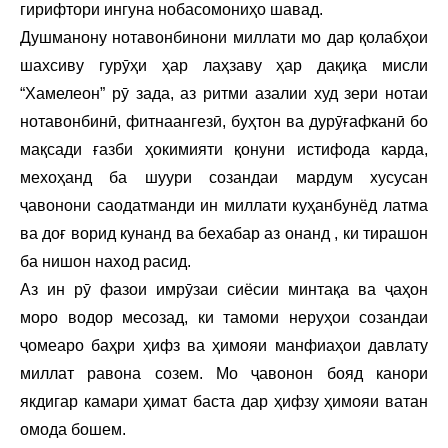
гирифтори ингуна нобасомониҳо шавад.
Душманону нотавонбинони миллати мо дар қолабҳои
шахсиву гурӯҳи ҳар лаҳзаву ҳар дақиқа мисли
“Хамелеон” рӯ зада, аз ритми азалии худ зери нотаи
нотавонбинӣ, фитнаангезӣ, буҳтон ва дурӯғафканӣ бо
мақсади ғазби ҳокимияти қонуни истифода карда,
мехоҳанд ба шуури созандаи мардум хусусан
ҷавонони саодатманди ин миллати куҳанбунёд латма
ва доғ ворид кунанд ва бехабар аз онанд , ки тирашон
ба нишон наход расид.
Аз ин рӯ фазои имрӯзаи сиёсии минтақа ва ҷаҳон
моро водор месозад, ки тамоми неруҳои созандаи
ҷомеаро баҳри ҳифз ва ҳимояи манфиаҳои давлату
миллат равона созем. Мо ҷавонон бояд канори
якдигар камари ҳимат баста дар ҳифзу ҳимояи ватан
омода бошем.