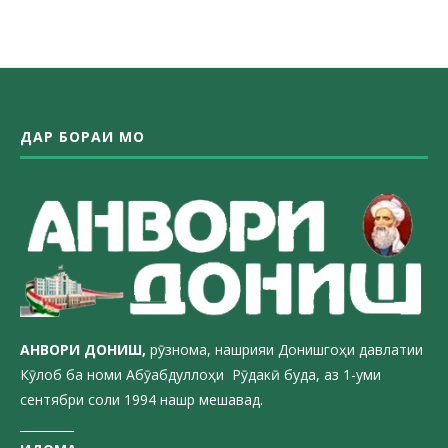
ДАР БОРАИ МО
АНВОРИ ДОН
ИШ,
рӯзнома, нашрияи Донишгоҳи давлатии
Кӯлоб ба номи Абӯабдуллоҳи Рӯдакӣ буда, аз 1-уми
сентябри соли 1994 нашр мешавад.
_________