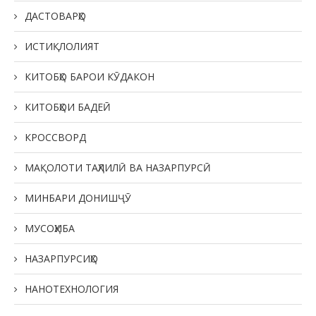
ДАСТОВАРҲО
ИСТИҚЛОЛИЯТ
КИТОБҲО БАРОИ КӮДАКОН
КИТОБҲОИ БАДЕӢ
КРОССВОРД
МАҚОЛОТИ ТАҲЛИЛӢ ВА НАЗАРПУРСӢ
МИНБАРИ ДОНИШҶӮ
МУСОҲИБА
НАЗАРПУРСИҲО
НАНОТЕХНОЛОГИЯ