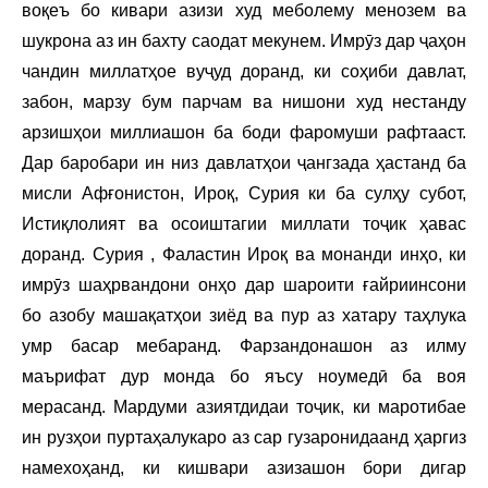
воқеъ бо кивари азизи худ меболему менозем ва
шукрона аз ин бахту саодат мекунем. Имрӯз дар ҷаҳон
чандин миллатҳое вуҷуд доранд, ки соҳиби давлат,
забон, марзу бум парчам ва нишони худ нестанду
арзишҳои миллиашон ба боди фаромуши рафтааст.
Дар баробари ин низ давлатҳои ҷангзада ҳастанд ба
мисли Афғонистон, Ироқ, Сурия ки ба сулҳу субот,
Истиқлолият ва осоиштагии миллати тоҷик ҳавас
доранд. Сурия , Фаластин Ироқ ва монанди инҳо, ки
имрӯз шаҳрвандони онҳо дар шароити ғайриинсони
бо азобу машақатҳои зиёд ва пур аз хатару таҳлука
умр басар мебаранд. Фарзандонашон аз илму
маърифат дур монда бо яъсу ноумедӣ ба воя
мерасанд. Мардуми азиятдидаи тоҷик, ки маротибае
ин рузҳои пуртаҳалукаро аз сар гузаронидаанд ҳаргиз
намехоҳанд, ки кишвари азизашон бори дигар