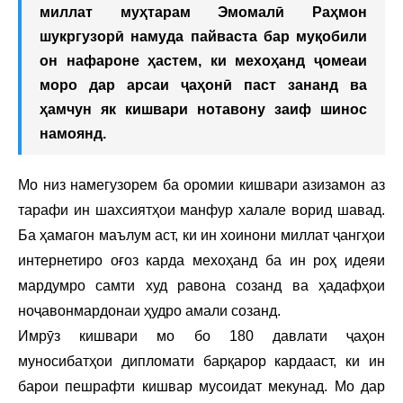
миллат муҳтарам Эмомалӣ Раҳмон
шукргузорӣ намуда пайваста бар муқобили
он нафароне ҳастем, ки мехоҳанд ҷомеаи
моро дар арсаи ҷаҳонӣ паст зананд ва
ҳамчун як кишвари нотавону заиф шинос
намоянд.
Мо низ намегузорем ба оромии кишвари азизамон аз
тарафи ин шахсиятҳои манфур халале ворид шавад.
Ба ҳамагон маълум аст, ки ин хоинони миллат ҷангҳои
интернетиро оғоз карда мехоҳанд ба ин роҳ идеяи
мардумро самти худ равона созанд ва ҳадафҳои
ноҷавонмардонаи ҳудро амали созанд.
Имрӯз кишвари мо бо 180 давлати ҷаҳон
муносибатҳои дипломати барқарор кардааст, ки ин
барои пешрафти кишвар мусоидат мекунад. Мо дар