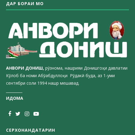
ДАР БОРАИ МО
АНВОРИ ДОН
ИШ,
рӯзнома, нашрияи Донишгоҳи давлатии
Кӯлоб ба номи Абӯабдуллоҳи Рӯдакӣ буда, аз 1-уми
сентябри соли 1994 нашр мешавад.
_________
ИДОМА
СЕРХОНАНДАТАРИН