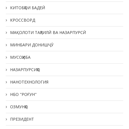
КИТОБҲОИ БАДЕӢ
КРОССВОРД
МАҚОЛОТИ ТАҲЛИЛӢ ВА НАЗАРПУРСӢ
МИНБАРИ ДОНИШҶӮ
МУСОҲИБА
НАЗАРПУРСИҲО
НАНОТЕХНОЛОГИЯ
НБО "РОҒУН"
ОЗМУНҲО
ПРЕЗИДЕНТ