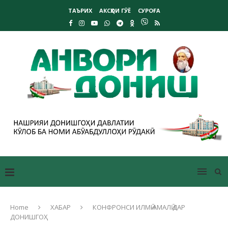
ТАЪРИХ
АКСҲОИ ГӮЁ
СУРОҒА
Home
ХАБАР
КОНФРОНСИ ИЛМӢ-АМАЛӢ ДАР
ДОНИШГОҲ