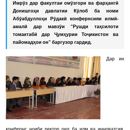
Имрӯз дар факултаи омӯзгори ва фарҳангӣ
Донишгоҳи давлатии Кӯлоб ба номи
Абӯабдуллоҳи Рӯдакӣ конфернсияи илмӣ-
амалӣ дар мавзӯи “Рушди таҳсилоти
томактабӣ дар Ҷумҳурии Тоҷикистон ва
пайомадҳои он” баргузор гардид.
Дар ин
конфронс ноиби ректор оид ба илм ва инноватсия,