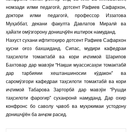
номзади илми педагогӣ, дотсент Рафиев Сафархон,
доктори илми педагогӣ, профессор Иззатова
Муҳаббат, декани факулта Давлатов Миралӣ ва
ҳайати омӯзгорону донишҷӯён иштирок намуданд.
Нахуст сухани ифтитоҳиро дотсент Рафиев Сафархон
ҳусни оғоз бахшиданд. Сипас, мудири кафедраи
таҳсилоти томактабӣ ва кори иҷтимоӣ Шарипов
Бахтовар дар мавзӯи “Нақши муассисаҳои томактабӣ
дар тарбияии хештаншиносии кӯдакон” ва
саромӯзгори кафедраи таҳсилоти томактабӣ ва кори
иҷтимоӣ Табарова Зарторбӣ дар мавзӯи “Рушди
таҳсилоти фарогир” суханронӣ намуданд. Дар охир
конфронс бо саволу ҷавоб ва муҳокимаи устодону
донишҷӯён ба анҷом расид.