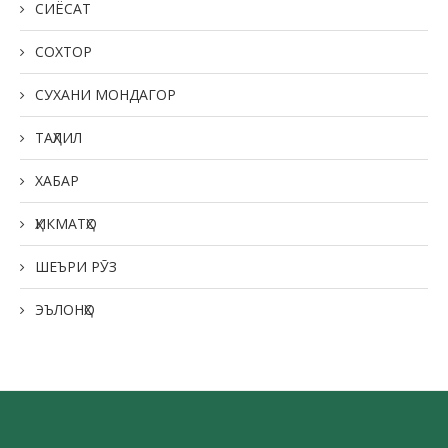
СИЁСАТ
СОХТОР
СУХАНИ МОНДАГОР
ТАҲЛИЛ
ХАБАР
ҲИКМАТҲО
ШЕЪРИ РӮЗ
ЭЪЛОНҲО