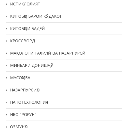
ИСТИҚЛОЛИЯТ
КИТОБҲО БАРОИ КӮДАКОН
КИТОБҲОИ БАДЕӢ
КРОССВОРД
МАҚОЛОТИ ТАҲЛИЛӢ ВА НАЗАРПУРСӢ
МИНБАРИ ДОНИШҶӮ
МУСОҲИБА
НАЗАРПУРСИҲО
НАНОТЕХНОЛОГИЯ
НБО "РОҒУН"
ОЗМУНҲО