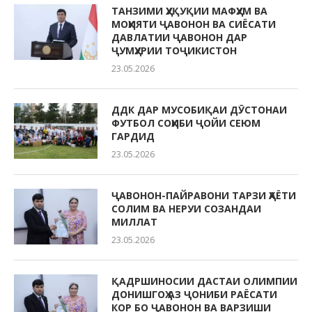
ТАНЗИМИ ҲУҚУҚИИ МАФҲУМ ВА
МОҲИЯТИ ҶАВОНОН ВА СИЁСАТИ
ДАВЛАТИИ ҶАВОНОН ДАР
ҶУМҲУРИИ ТОҶИКИСТОН
23.05.2026
ДДК ДАР МУСОБИҚАИ ДӮСТОНАИ
ФУТБОЛ СОҲИБИ ҶОЙИ СЕЮМ
ГАРДИД
23.05.2026
ҶАВОНОН-ПАЙРАВОНИ ТАРЗИ ҲАЁТИ
СОЛИМ ВА НЕРУИ СОЗАНДАИ
МИЛЛАТ
23.05.2026
ҚАДРШИНОСИИ ДАСТАИ ОЛИМПИИ
ДОНИШГОҲ АЗ ҶОНИБИ РАЁСАТИ
КОР БО ҶАВОНОН ВА ВАРЗИШИ