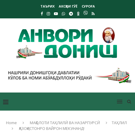
ТАЪРИХ
АКСҲОИ ГӮЁ
СУРОҒА
Home
МАҚОЛОТИ ТАҲЛИЛӢ ВА НАЗАРПУРСӢ
ТАҲЛИЛ
ҚАЗОҚИСТОНРО ВАЙРОН МЕКУНАНД!