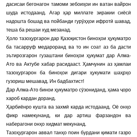
дасисаи бегонагон тамоми зебоиҳои ин ватан вайрон
шуда истодаанд. Агар ҳар миллате зиракии сиёсӣ
надошта бошад ва пойбанди гурӯҳҳои ифротӣ шавад,
теша ба решаи худ мезанад.
Ҳоло тазоҳургарон дар Қазоқистон биноҳои ҳукуматро
ба тасарруф медароранд ва то ин соат аз ба дасти
эътирозгарон гузаштани биноҳои ҳукумат дар Алма-
Ато ва Актубе хабар расидааст. Ҳамчунин аз ҳамлаи
тазоҳургарон ба биноҳои дигари ҳукумати шаҳрҳо
гузориш мешавад. Ин бадбахтист!
Дар Алма-Ато бинои ҳукуматро сӯзониданд, ҳама ҷоро
хароб кардан доранд.
Ҳарбиёнро кушта ва захмӣ карда истодаанд. Оё онҳо
фикр намекунанд, ки дар артиш фарзандон ва
наберагони онҳо хидмат мекунанд.
Тазоҳургарон аввал танҳо поин бурдани қимати газро