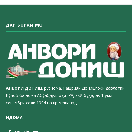
ДАР БОРАИ МО
АНВОРИ ДОН
ИШ,
рӯзнома, нашрияи Донишгоҳи давлатии
Кӯлоб ба номи Абӯабдуллоҳи Рӯдакӣ буда, аз 1-уми
сентябри соли 1994 нашр мешавад.
_________
ИДОМА