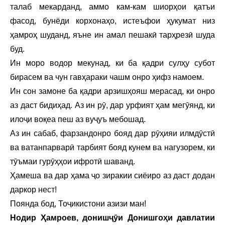
талаб мекарданд, аммо кам-кам шиорҳои қатъи
фасод, бунёди корхонаҳо, истеъфои ҳукумат низ
ҳамроҳ шуданд, яъне ин амал пешакӣ тарҳрезӣ шуда
буд.
Ин моро водор мекунад, ки ба қадри сулҳу субот
бирасем ва чун гавҳараки чашм онро ҳифз намоем.
Ин сон замоне ба қадри арзишҳояш мерасад, ки онро
аз даст бидиҳад. Аз ин рӯ, дар урфият ҳам мегӯянд, ки
илоҷи воқеа пеш аз вуҷуъ мебошад.
Аз ин сабаб, фарзандонро бояд дар рӯҳияи илмдӯстӣ
ва ватанпарварӣ тарбият бояд кунем ва нагузорем, ки
тӯъмаи гурӯҳҳои ифротӣ шаванд.
Ҳамеша ва дар ҳама ҷо зиракии сиёиро аз даст додан
даркор нест!
Поянда бод, Тоҷикистони азизи ман!
Нодир Ҳамроев, донишҷӯи Донишгоҳи давлатии