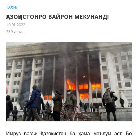
ТАҲЛИЛ
ҚАЗОҚИСТОНРО ВАЙРОН МЕКУНАНД!
10.01.2022
730
views
Имрӯз вазъи Қазоқистон ба ҳама маълум аст. Бо