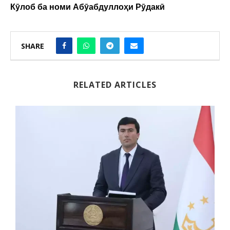
Кӯлоб ба номи Абӯабдуллоҳи Рӯдакӣ
SHARE
RELATED ARTICLES