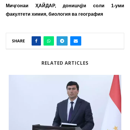
Миҷгонаи ҲАЙДАР, донишҷӯи соли 1‑уми
факултети химия, биология ва география
SHARE
RELATED ARTICLES