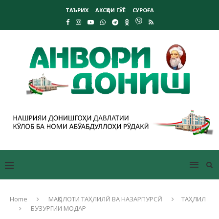
ТАЪРИХ
АКСҲОИ ГӮЁ
СУРОҒА
Home
МАҚОЛОТИ ТАҲЛИЛӢ ВА НАЗАРПУРСӢ
ТАҲЛИЛ
БУЗУРГИИ МОДАР