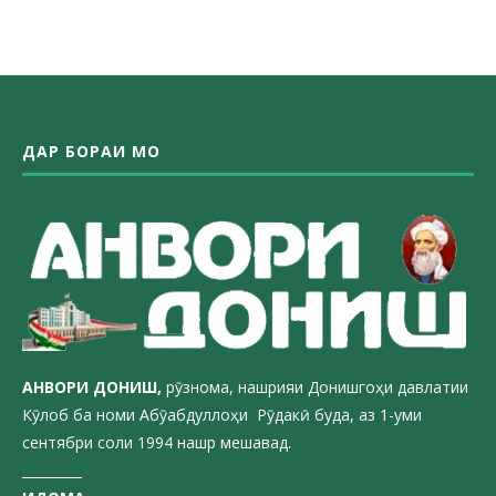
ДАР БОРАИ МО
АНВОРИ ДОН
ИШ,
рӯзнома, нашрияи Донишгоҳи давлатии
Кӯлоб ба номи Абӯабдуллоҳи Рӯдакӣ буда, аз 1-уми
сентябри соли 1994 нашр мешавад.
_________