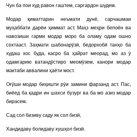
Чун ба пои худ равон гаштем, саргардон шудем.
Модар қиматтарин неъмати дунё, сарчашмаи
муҳаббати дарёи ҳиммат аст. Маҳз меҳри бепоён ва
навозиши гарми модар моро ба оламу одам ошно
сохтааст. Заҳмати шабонарӯзӣ, бедорхобӣ танҳо ба
худаш хос буда, касро ба ҳайрат меорад, мо аз ӯ
одамгарию ватандӯстиро меомӯзем, канори модар
мактаби аввалини ҳаёти мост.
Оғӯши модар биҳишти рӯи замини фарзанд аст. Пас,
биёед ба қадри ин шахси бузург ва ба мо азиз модар
бирасем.
Сад сол бизиву саду як сол бизӣ,
Хандидаву болидаву хушҳол бизӣ.