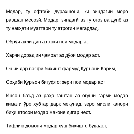
Модар, ту офтоби дурахшонӣ, ки зиндагии моро
равшан месозӣ. Модар, зиндагӣ аз ту оғоз ва дунё аз
ту накҳати муаттари ту атрогин мегардад.
Обрӯи аҳли дин аз хоки пои модар аст,
Ҳарчи дорад ин ҷамоат аз дӯои модар аст.
Он чи дар васфи биҳишт фармуд Қуръони Карим,
Соҳиби Қуръон бигуфто: зери пои модар аст.
Инсон баъд аз раҳо гаштан аз оғӯши гарми модар
қимати ӯро хубтар дарк мекунад, зеро мисли канори
биҳиштосои модар маконе дигар нест.
Тифлию домони модар хуш биҳиште будааст,