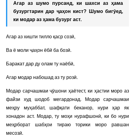
Агар аз шумо пурсанд, ки шахси аз ҳама
бузургтарин дар ҷаҳон кист? Шумо бигӯед,
ки модар аз ҳама бузург аст.
Агар аз хишти тилло қаср созӣ,
Ва ё моли ҷаҳон ёбӣ ба бозӣ.
Баракат дар ду олам ту наёбӣ,
Агар модар набошад аз ту розӣ.
Модар сарчашмаи ҷӯшони ҳаётест, ки ҳастии моро аз
файзи худ шодоб мегардонад. Модар сарчашмаи
меҳру муҳаббат, шафқати беканор, нури ҳар як
хонадон аст. Модар, ту моҳи нурафшонӣ, ки бо нури
меҳрборат шабҳои тираю торики моро равшан
месозӣ.