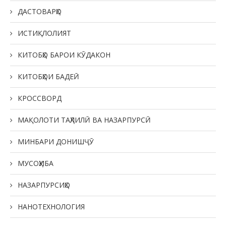
ДАСТОВАРҲО
ИСТИҚЛОЛИЯТ
КИТОБҲО БАРОИ КӮДАКОН
КИТОБҲОИ БАДЕӢ
КРОССВОРД
МАҚОЛОТИ ТАҲЛИЛӢ ВА НАЗАРПУРСӢ
МИНБАРИ ДОНИШҶӮ
МУСОҲИБА
НАЗАРПУРСИҲО
НАНОТЕХНОЛОГИЯ