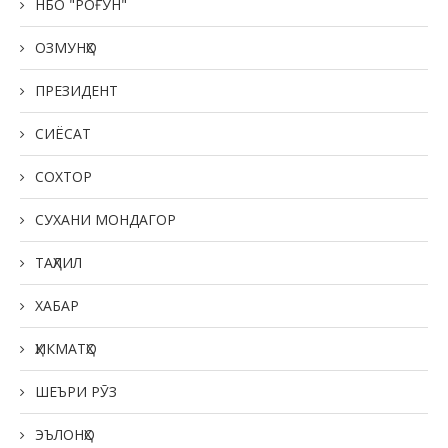
НБО "РОҒУН"
ОЗМУНҲО
ПРЕЗИДЕНТ
СИЁСАТ
СОХТОР
СУХАНИ МОНДАГОР
ТАҲЛИЛ
ХАБАР
ҲИКМАТҲО
ШЕЪРИ РӮЗ
ЭЪЛОНҲО