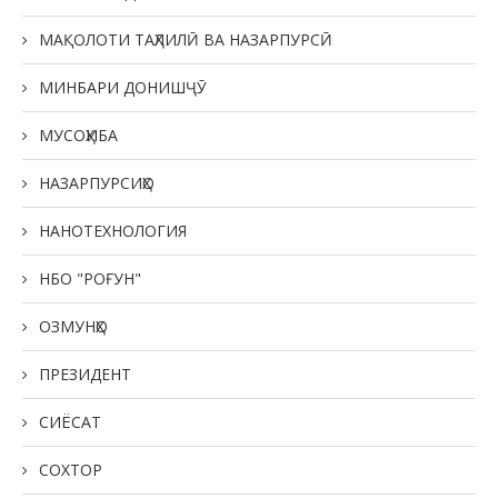
МАҚОЛОТИ ТАҲЛИЛӢ ВА НАЗАРПУРСӢ
МИНБАРИ ДОНИШҶӮ
МУСОҲИБА
НАЗАРПУРСИҲО
НАНОТЕХНОЛОГИЯ
НБО "РОҒУН"
ОЗМУНҲО
ПРЕЗИДЕНТ
СИЁСАТ
СОХТОР