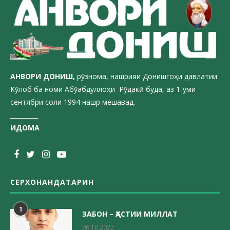
АНВОРИ ДОН
ИШ,
рӯзнома, нашрияи Донишгоҳи давлатии
Кӯлоб ба номи Абӯабдуллоҳи Рӯдакӣ буда, аз 1-уми
сентябри соли 1994 нашр мешавад.
_________
ИДОМА
СЕРХОНАНДАТАРИН
1
ЗАБОН – ҲАСТИИ МИЛЛАТ
06.10.2022