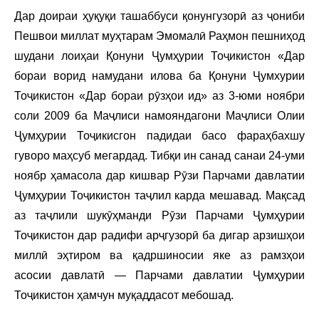
Дар доираи ҳуқуқи ташаббуси қонунгузорӣ аз ҷониби
Пешвои миллат муҳтарам Эмомалӣ Раҳмон пешниҳод
шудани лоиҳаи Қонуни Ҷумҳурии Тоҷикистон «Дар
бораи ворид намудани илова ба Қонуни Ҷумхурии
Тоҷикистон «Дар бораи рӯзҳои ид» аз 3-юми ноябри
соли 2009 ба Маҷлиси намояндагони Маҷлиси Олии
Ҷумҳурии Тоҷикисгон падидаи басо фараҳбахшу
гуворо маҳсуб мегардад. Тибқи ин санад санаи 24-уми
ноябр ҳамасола дар кишвар Рӯзи Парчами давлатии
Ҷумҳурии Тоҷикистон таҷлил карда мешавад. Мақсад
аз таҷлили шукӯҳманди Рӯзи Парчами Ҷумҳурии
Тоҷикистон дар радифи арҷгузорӣ ба дигар арзишҳои
миллӣ эҳтиром ва қадршиносии яке аз рамзҳои
асосии давлатӣ — Парчами давлатии Ҷумҳурии
Тоҷикистон ҳамчун муқаддасот мебошад.