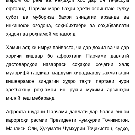
маром бо ранг ва нақшҳои хос дар он таҷассум
ёфтаанд. Парчам моро баҳри ҳаёти осоиштаю сулҳу
субот ва мубориза баҳри зиндагии арзанда ва
инкишофи озодона, соҳибихтиёрӣ ва соҳибдавлатӣ
ҳидоят ва роҳнамоӣ менамояд.
Ҳамин аст, ки имрӯз пайваста, чи дар дохил ва чи дар
хориҷи кишвар бо афрохтани Парчами давлатӣ
дастовардҳои назарраси соҳаҳои хоҷагии халқ
муаррифӣ гардида, мардуми хирадманду заҳматкаши
кишварамон зиндагии худро таҳти партави нури
ҳаётбахшу роҳнамои ин рукни муҳими арзишҳои
миллӣ пеш мебаранд.
Афрохта шудани Парчами давлатӣ дар болои бинои
қароргоҳи расмии Президенти Ҷумҳурии Тоҷикистон,
Маҷлиси Олӣ, Ҳукумати Ҷумҳурии Тоҷикистон, судҳо,