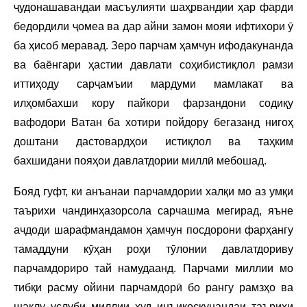
ҷудонашавандаи масъулияти шаҳрвандии ҳар фарди
бедордили ҷомеа ва дар айни замон мояи ифтихори ӯ
ба ҳисоб меравад. Зеро парчам ҳамчун ифодакунанда
ва баёнгари ҳастии давлати соҳибистиқлол рамзи
иттиҳоду сарҷамъии мардуми мамлакат ва
илҳомбахши кору пайкори фарзандони содиқу
вафодори Ватан ба хотири пойдору бегазанд нигоҳ
доштани дастовардҳои истиқлол ва таҳким
бахшидани пояҳои давлатдории миллӣ мебошад.
Бояд гуфт, ки анъанаи парчамдории халқи мо аз умқи
таърихи чандинҳазорсола сарчашма мегирад, яъне
ачдоди шарафмандамон ҳамчун посдорони фарҳангу
тамаддуни кӯҳан роҳи тӯлонии давлатдориву
парчамдориро тай намудаанд. Парчами миллии мо
тибқи расму ойини парчамдорӣ бо рангу рамзҳо ва
шаклу услуби миллии худ инъикоскунандаи таърихи