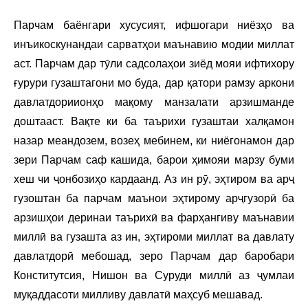
Парчам баёнгари хусусият, ифшогари ниёзҳо ва
инъикоскунандаи сарватҳои маънавию модии миллат
аст. Парчам дар тӯли садсолаҳои зиёд мояи ифтихору
ғурури гузаштагони мо буда, дар қатори рамзу аркони
давлатдориионҳо мақому манзалати арзишманде
доштааст. Вақте ки ба таърихи гузаштаи халқамон
назар меандозем, возеҳ мебинем, ки ниёгонамон дар
зери Парчам саф кашида, барои ҳимояи марзу буми
хеш чи ҷонбозиҳо кардаанд. Аз ин рӯ, эҳтиром ва арҷ
гузоштан ба парчам маънои эҳтирому арҷгузорӣ ба
арзишҳои деринаи таърихӣ ва фарҳангиву маънавии
миллӣ ва гузашта аз ин, эҳтироми миллат ва давлату
давлатдорӣ мебошад, зеро Парчам дар баробари
Конститутсия, Нишон ва Суруди миллӣ аз ҷумлаи
муқаддасоти милливу давлатӣ маҳсуб мешавад.