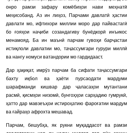
онро рамзи зафару комёбиҳои нави меҳнатӣ
меҳисобанд. Аз ин лиҳоз, Парчами давлатӣ ҳастии
давлати мо, ифтихори миллии моро дар пайвастагӣ
бо ғояҳои наҷиби созандагиву бунёдкорӣ инъикос
менамояд. Ба ин маънӣ парчам гувоҳи барҷастаи
истиқлоли давлатии мо, таҷассумгари ғурури миллӣ
ва нангу номуси ватандории мо гардидааст.
Дар ҳақиқат, имрӯз парчам ба сифати таҷассумгари
бахту иқбол ва ҳаёти пурсаодати мардуми
шарафманди кишвар дар ҷаласаҳои мутантани
расмӣ, қисмҳои низомӣ, бунгоҳҳои сарҳадию гумрукӣ,
ҳатто дар мавзеъҳои истироҳатию фароғатии мардум
ва ғайраҳо афрохта мешавад.
Парчам, бешубҳа, як рукни муқаддасот ва рамзи