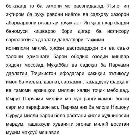
бегазанд то ба замони мо расонидаанд. Яъне, ин
эҳтиром ба рӯҳу равони ниёгон ва садҳову ҳазорон
абармардони гузаштаи тоҷик аст. Ин ҷашн ҳар фарди
баномуси кишварро бори дигар ба ифтихору
сарфарозӣ аз давлату давлатдорӣ, таҳкими
истиқполи миллӣ, ҳифзи дастовардҳои он ва саъю
талоши ҳамешагӣ барои ободию озодии кишвар
ҳидоят месозад. Муҳаббат ва садоқат ба Парчами
давлатии Тоҷикистон ифодагари ҳақиқии эътиқоду
имон ба миллат, давлат, сарзамин, тамаддуну фарҳанг
ва тамоми арзишҳои миллии халқи тоҷик мебошад.
Имрӯз Парчами миллии мо чун рангинкамон болои
сари мо парафшон аст. Парчам низ ба мисли Нишону
Суруди миллӣ барои боло рафтани ҳисси худшиносии
мардум, ташаккули ҳуввияти ягонаи миллӣ воситаи
муҳим маҳсуб мешавад.