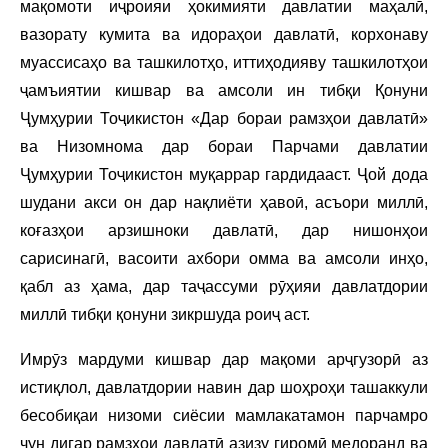
мақомоти иҷроияи ҳокимияти давлатии маҳалӣ,
вазорату кумита ва идораҳои давлатӣ, корхонаву
муассисаҳо ва ташкилотҳо, иттиҳодияву ташкилотҳои
ҷамъиятии кишвар ва амсоли ин тибқи Қонуни
Ҷумҳурии Тоҷикистон «Дар бораи рамзҳои давлатӣ»
ва Низомнома дар бораи Парчами давлатии
Ҷумҳурии Тоҷикистон муқаррар гардидааст. Ҷой дода
шудани акси он дар нақлиёти ҳавоӣ, асъори миллӣ,
коғазҳои арзишноки давлатӣ, дар нишонҳои
сарисинагӣ, васоити ахбори омма ва амсоли инҳо,
қабл аз ҳама, дар таҷассуми рӯҳияи давлатдории
миллӣ тибқи қонуни зикршуда роиҷ аст.
Имрӯз мардуми кишвар дар мақоми арҷгузорӣ аз
истиқлол, давлатдории навин дар шоҳроҳи ташаккули
бесобиқаи низоми сиёсии мамлакатамон парчамро
чун дигар рамзҳои давлатӣ азизу гиромӣ медоранд ва