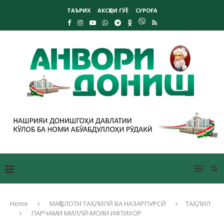
ТАЪРИХ
АКСҲОИ ГӮЁ
СУРОҒА
Home
МАҚОЛОТИ ТАҲЛИЛӢ ВА НАЗАРПУРСӢ
ТАҲЛИЛ
ПАРЧАМИ МИЛЛӢ-МОЯИ ИФТИХОР