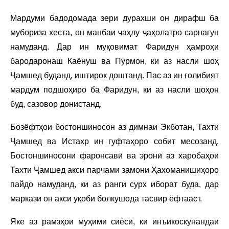
Мардуми бадодомада зери дурахши он дирафш ба
мубориза хеста, он манбаи ҷаҳлу ҷаҳолатро сарнагун
намуданд. Дар ин муқовимат Фаридун ҳамроҳи
бародаронаш Каёнуш ва Пурмон, ки аз насли шоҳ
Ҷамшед буданд, иштирок доштанд. Пас аз ин ғолибият
мардум подшоҳиро ба Фаридун, ки аз насли шоҳон
буд, сазовор донистанд.
Бозёфтҳои бостоншиносон аз димнаи Экботан, Тахти
Ҷамшед ва Истахр ин гуфтаҳоро собит месозанд.
Бостоншиносони фаронсавӣ ва эронӣ аз харобаҳои
Тахти Ҷамшед акси парчами замони Ҳахоманишиҳоро
пайдо намуданд, ки аз ранги сурх иборат буда, дар
маркази он акси уқоби болкушода тасвир ёфтааст.
Яке аз рамзҳои муҳими сиёсӣ, ки инъикоскунандаи