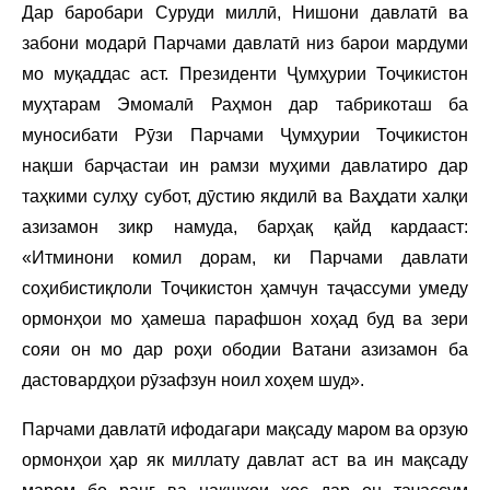
Дар баробари Суруди миллӣ, Нишони давлатӣ ва
забони модарӣ Парчами давлатӣ низ барои мардуми
мо муқаддас аст. Президенти Ҷумҳурии Тоҷикистон
муҳтарам Эмомалӣ Раҳмон дар табрикоташ ба
муносибати Рӯзи Парчами Ҷумҳурии Тоҷикистон
нақши барҷастаи ин рамзи муҳими давлатиро дар
таҳкими сулҳу субот, дӯстию якдилӣ ва Ваҳдати халқи
азизамон зикр намуда, барҳақ қайд кардааст:
«Итминони комил дорам, ки Парчами давлати
соҳибистиқлоли Тоҷикистон ҳамчун таҷассуми умеду
ормонҳои мо ҳамеша парафшон хоҳад буд ва зери
сояи он мо дар роҳи ободии Ватани азизамон ба
дастовардҳои рӯзафзун ноил хоҳем шуд».
Парчами давлатӣ ифодагари мақсаду маром ва орзую
ормонҳои ҳар як миллату давлат аст ва ин мақсаду