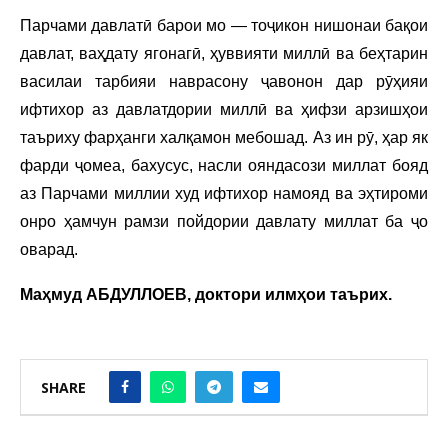
Парчами давлатӣ барои мо — тоҷикон нишонаи бақои
давлат, ваҳдату ягонагӣ, ҳуввияти миллӣ ва беҳтарин
василаи тарбияи наврасону ҷавонон дар рӯҳияи
ифтихор аз давлатдории миллӣ ва ҳифзи арзишҳои
таъриху фарҳанги халқамон мебошад. Аз ин рӯ, ҳар як
фарди ҷомеа, бахусус, насли ояндасози миллат бояд
аз Парчами миллии худ ифтихор намояд ва эҳтироми
онро ҳамчун рамзи пойдории давлату миллат ба ҷо
оварад.
Маҳмуд АБДУЛЛОЕВ, доктори илмҳои таърих.
SHARE