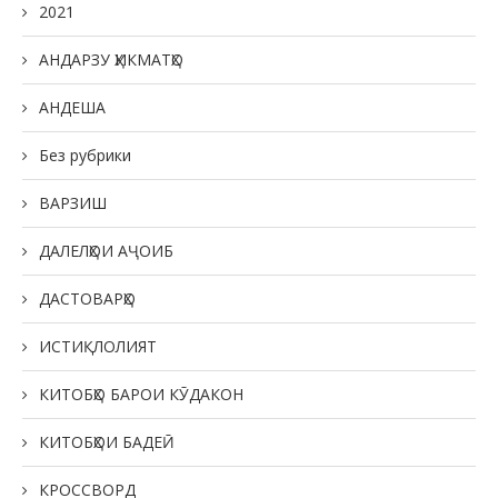
2021
АНДАРЗУ ҲИКМАТҲО
АНДЕША
Без рубрики
ВАРЗИШ
ДАЛЕЛҲОИ АҶОИБ
ДАСТОВАРҲО
ИСТИҚЛОЛИЯТ
КИТОБҲО БАРОИ КӮДАКОН
КИТОБҲОИ БАДЕӢ
КРОССВОРД