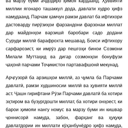
ва марзу буми ачдодиро ҳимоя кардаанд. Ҳуввияти
миллии ягонаро ташаккул дода, давлати худро ҳифз
намудаанд. Парчам ҳамчун рамзи давлат ба ифтихори
дастоварду пирӯзиҳои фарзандони фарзонаи миллат
дар майдонҳои варзишӣ баробари садо додани
Суруди миллӣ барафрохта мешавад. Боиси ифтихору
сарфарозист, ки имрӯз дар пешгоҳи бинои Созмони
Милали Муттаҳид ва дигар созмонҳои бонуфузи
ҷаҳонӣ парчами Тоҷикистон партавафшонӣ мекунад.
Арҷгузорӣ ба арзишҳои миллӣ, аз ҷумла ба Парчами
давлатӣ, рамзи худшиносии миллӣ ва ҳувияти миллӣ
аст. Ҷашн гирифтани Рӯзи Парчами давлатӣ ба хотири
эҳтиром ва бузургдошти миллат, ба хотири онҳоест, ки
барои ҳимояи нангу номус ва марзу буми ин кишвар
ҷоннисорӣ намуда, забон, фарҳанг ва ҳуқуқи
давлатдории ин миллати кӯҳанбунёдро ҳифз намуда,