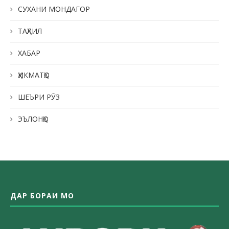
СУХАНИ МОНДАГОР
ТАҲЛИЛ
ХАБАР
ҲИКМАТҲО
ШЕЪРИ РӮЗ
ЭЪЛОНҲО
ДАР БОРАИ МО