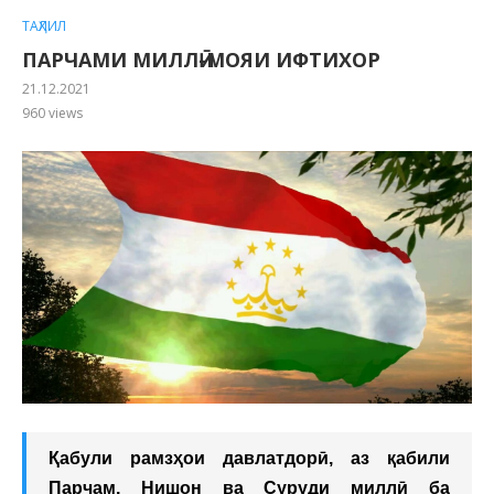
ТАҲЛИЛ
ПАРЧАМИ МИЛЛӢ-МОЯИ ИФТИХОР
21.12.2021
960
views
Қабули рамзҳои давлатдорӣ, аз қабили
Парчам, Нишон ва Суруди миллӣ ба