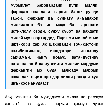
муомилот баровардани пули миллӣ,
фароҳам овардани шароит барои рушди
забон, фарҳанг ва суннату анъанаҳои
миллиамон ба мо маҳз ба шарофати
истиқлолу озодӣ, сулҳу субот ва ваҳдати
миллӣ муяссар гардид. Парчами миллӣ мояи
ифтихори ҳар як шаҳрванди Тоҷикистони
соҳибистиқлол, ифодагари иттиҳоду
сарҷамъӣ, нангу номус, ватандӯстиву
ватанпарастӣ ва ҳуввияти миллии мардуми
фарҳангии мо буда, мақсаду мароми
созандаи тоҷиконро дар ҷилои рангҳои худ
инъикос намудааст.
Арҷ гузоштан ба муқаддасоти миллӣ ва рамзҳои
давлатӣ, аз ҷумла, парчам ҳамчун ҷузъи