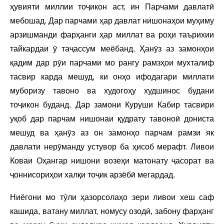
ҳувияти миллии тоҷикон аст, ин Парчами давлатӣ
мебошад. Дар парчами ҳар давлат нишонаҳои муҳиму
арзишманди фарҳанги ҳар миллат ва роҳи таърихии
тайкардаи ӯ таҷассум меёбанд. Ҳанӯз аз замонҳои
қадим дар рӯи парчами мо рангу рамзҳои мухталиф
тасвир карда мешуд, ки онҳо ифодагари миллати
муборизу тавоно ва худогоҳу худшинос будани
тоҷикон буданд. Дар замони Куруши Кабир тасвири
уқоб дар парчам нишонаи қудрату тавоноӣ дониста
мешуд ва ҳанӯз аз он замонҳо парчам рамзи як
давлати нерӯманду устувор ба ҳисоб мерафт. Ливои
Коваи Оҳангар нишони возеҳи матонату ҷасорат ва
ҷоннисориҳои халқи тоҷик арзёбӣ мегардад.
Ниёгони мо тӯли ҳазорсолаҳо зери ливои хеш саф
кашида, ватану миллат, номусу озодӣ, забону фарҳанг