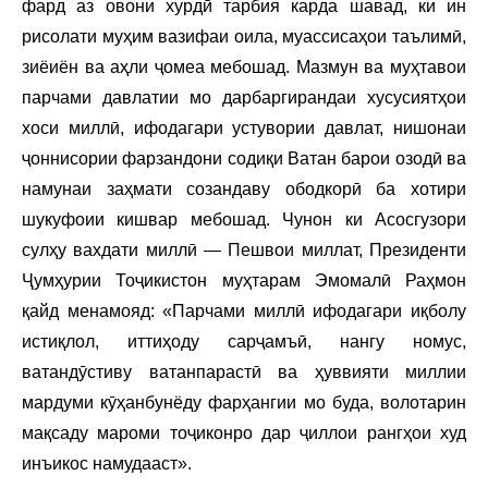
фард аз овони хурдӣ тарбия карда шавад, ки ин
рисолати муҳим вазифаи оила, муассисаҳои таълимӣ,
зиёиён ва аҳли ҷомеа мебошад. Мазмун ва муҳтавои
парчами давлатии мо дарбаргирандаи хусусиятҳои
хоси миллӣ, ифодагари устувории давлат, нишонаи
ҷоннисории фарзандони содиқи Ватан барои озодӣ ва
намунаи заҳмати созандаву ободкорӣ ба хотири
шукуфоии кишвар мебошад. Чунон ки Асосгузори
сулҳу вахдати миллӣ — Пешвои миллат, Президенти
Ҷумҳурии Тоҷикистон муҳтарам Эмомалӣ Раҳмон
қайд менамояд: «Парчами миллӣ ифодагари иқболу
истиқлол, иттиҳоду сарҷамъӣ, нангу номус,
ватандӯстиву ватанпарастӣ ва ҳуввияти миллии
мардуми кӯҳанбунёду фарҳангии мо буда, волотарин
мақсаду мароми тоҷиконро дар ҷиллои рангҳои худ
инъикос намудааст».