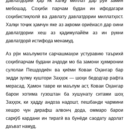
давлатдории ҳар як халқу миллат дар рӯи замин
мебошад. Соҳиби парчам будан ин ифодагари
соҳибистиқлолӣ ва давлату давлатдории миллатҳост.
Халқи тоҷик ҳамчун яке аз ақвоми ориёиасл дар оини
давлатдории хеш аз қадимулайём аз ин рукни
давлатдорӣ истифода менамуд.
Аз рӯи маълумоти сарчашмаҳои устуравию таърихӣ
соҳибпарчам будани ачдоди мо ба замони ҳукмронии
сулолаи Пешдодиён ва қиёми Коваи Оҳангар бар
зидди зулму куштори Заҳҳок — шоҳи бедодгар рафта
мерасад. Ҳамон тавре ки маълум аст, Коваи Оҳангар
барои хотима гузоштан ба хушунату ситами шоҳ
Заҳҳок, ки ҳадду андоза надошт, пешбанди чармини
хешро чун дирафш алвонҷ дода, оммаро барои
саркӯб кардани ин тирагӣ ва бунёди саодату адолат
даъват намуд.