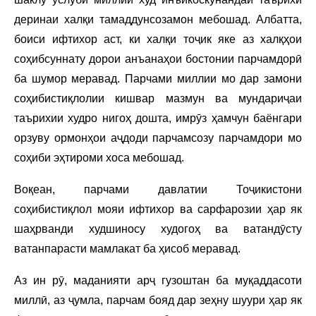
деринаи халқи тамаддунсозамон мебошад. Албатта,
боиси ифтихор аст, ки халқи тоҷик яке аз халқҳои
соҳибсуннату дорои анъанаҳои бостонии парчамдорӣ
ба шумор меравад. Парчами миллии мо дар замони
соҳибистиқлолии кишвар мазмун ва мундариҷаи
таърихии худро нигоҳ дошта, имрӯз ҳамчун баёнгари
орзуву ормонҳои аҷдоди парчамсозу парчамдори мо
соҳиби эҳтироми хоса мебошад.
Воқеан, парчами давлатии Тоҷикистони
соҳибистиқлол мояи ифтихор ва сарфарозии ҳар як
шаҳрванди худшиносу худогоҳ ва ватандӯсту
ватанпарасти мамлакат ба ҳисоб меравад.
Аз ин рӯ, маданияти арҷ гузоштан ба муқаддасоти
миллӣ, аз ҷумла, парчам бояд дар зеҳну шуури ҳар як