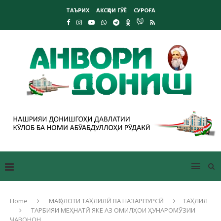
ТАЪРИХ
АКСҲОИ ГӮЁ
СУРОҒА
Home
МАҚОЛОТИ ТАҲЛИЛӢ ВА НАЗАРПУРСӢ
ТАҲЛИЛ
ТАРБИЯИ МЕҲНАТӢ ЯКЕ АЗ ОМИЛҲОИ ҲУНАРОМӮЗИИ
ҶАВОНОН