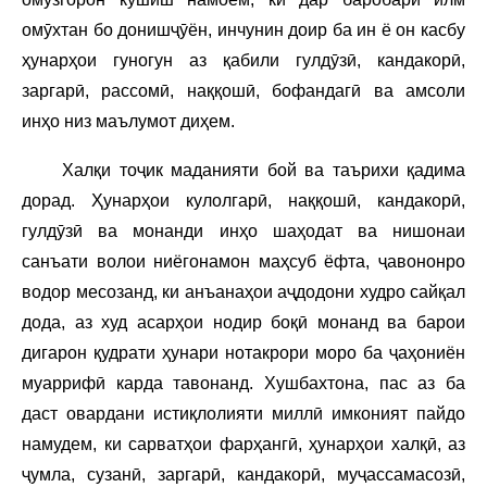
омӯхтан бо донишҷӯён, инчунин доир ба ин ё он касбу
ҳунарҳои гуногун аз қабили гулдӯзӣ, кандакорӣ,
заргарӣ, рассомӣ, наққошӣ, бофандагӣ ва амсоли
инҳо низ маълумот диҳем.
Халқи тоҷик маданияти бой ва таърихи қадима
дорад. Ҳунарҳои кулолгарӣ, наққошӣ, кандакорӣ,
гулдӯзӣ ва монанди инҳо шаҳодат ва нишонаи
санъати волои ниёгонамон маҳсуб ёфта, ҷавононро
водор месозанд, ки анъанаҳои аҷдодони худро сайқал
дода, аз худ асарҳои нодир боқӣ монанд ва барои
дигарон қудрати ҳунари нотакрори моро ба ҷаҳониён
муаррифӣ карда тавонанд. Хушбахтона, пас аз ба
даст овардани истиқлолияти миллӣ имконият пайдо
намудем, ки сарватҳои фарҳангӣ, ҳунарҳои халқӣ, аз
ҷумла, сузанӣ, заргарӣ, кандакорӣ, муҷассамасозӣ,