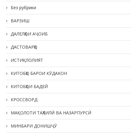
Без рубрики
ВАРЗИШ
ДАЛЕЛҲОИ АҶОИБ
ДАСТОВАРҲО
ИСТИҚЛОЛИЯТ
КИТОБҲО БАРОИ КӮДАКОН
КИТОБҲОИ БАДЕӢ
КРОССВОРД
МАҚОЛОТИ ТАҲЛИЛӢ ВА НАЗАРПУРСӢ
МИНБАРИ ДОНИШҶӮ