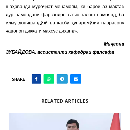
шаҳрвандӣ муроҷиат менамоям, ки барои аз мактаб
дур намондани фарзандон саъю талош намоянд, ба
илму донишандӯзӣ ва касбу ҳунаромӯзии наврасону
ҷавонон диққати махсус диҳанд».
Миҷгона
ЗУБАЙДОВА, ассистенти кафедраи фалсафа
SHARE
RELATED ARTICLES