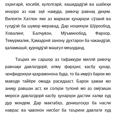
оҳангарӣ, косибӣ, кулолгарӣ, кашидадӯзӣ ва шабеҳи
инҳоро аз нав эҳё намуда, ривоҷу равнақ диҳем.
Вилояти Хатлон яке аз маркази ҳунарҳои сӯзанӣ ва
гулдӯзӣ ба шумор меравад. Дар ноҳияҳои Шӯрообод,
Ховалинг, Балҷувон, Мӯъминобод, Фархор,
Темурмалик, Ҳамадонӣ занону духтарон ба чакандӯзӣ,
қаламкашӣ, қуроқдӯзӣ машғул мешуданд.
Таърих ин саршор аз тафаккури миллӣ ривоҷу
равнақи давлатдорӣ, илму фарҳанг, касбу ҳунар,
ҷонфидоиҳои қаҳрамонона буда, то ба имрӯз барои мо
маводи тайёре омада расидааст. Барои ҳамаи мо
аниқу равшан аст, ки солҳои тулонӣ мо аз омӯзиши
мероси давлатдорӣ касбу ҳунарҳои дастии халқи худ
дур мондем. Дар мактабҳо, донишгоҳҳо ба насли
наврас ва ҷавонон нисбат ба таърихи давлати худ