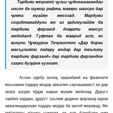
Тарбияи меҳнатӣ ҷузъи ҷудонашавандаи
инсон ба шумор рафта, мавқеи шахсро дар
ҷомеа муайян месозад. Мардуми
соҳибтамаддуни мо аз қадимулайём ба
тарбияи фарзанд диққати махсус
медоданд. Гуфтан ба маврид аст, ки
қонуни Ҷумҳурии Тоҷикистон «Дар бораи
масъулияти падару модар дар таълиму
тарбияи фарзанд» дар тарбияи фарзандон
саҳми бузурге гузошт.
Аслан одобу ахлоқ, ҷаҳонбинӣ ва фазилати
маънавии падару модар аввалин сарчашмаест, ки дар
зеҳну шуури кӯдак нақши муҳим мебозад. Дуруст
тарбия кардан, дуруст таълим додани фарзанд қарзи
аввалиндараҷаи падару модар ба ҳисоб меравад. Мо
омӯзгорон кӯшиш намоем, ки дар баробари илм