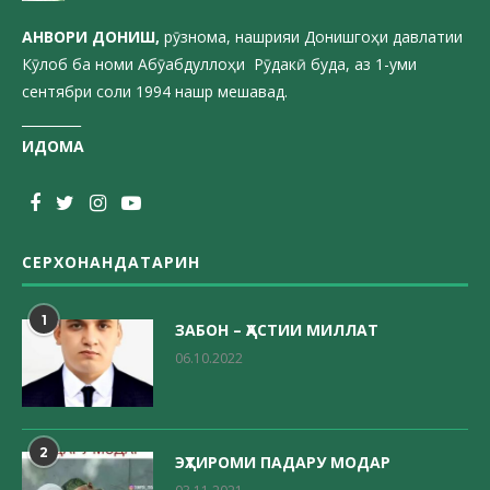
АНВОРИ ДОН
ИШ,
рӯзнома, нашрияи Донишгоҳи давлатии
Кӯлоб ба номи Абӯабдуллоҳи Рӯдакӣ буда, аз 1-уми
сентябри соли 1994 нашр мешавад.
_________
ИДОМА
СЕРХОНАНДАТАРИН
1
ЗАБОН – ҲАСТИИ МИЛЛАТ
06.10.2022
2
ЭҲТИРОМИ ПАДАРУ МОДАР