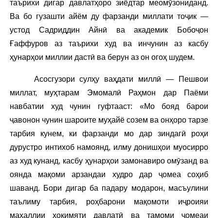
таърихи дигар давлатҳоро зиёдтар меомӯзониданд.
Ва бо гузашти айём ду фарзанди миллати тоҷик —
устод Садриддин Айнӣ ва академик Бобоҷон
Ғаффуров аз таърихи худ ва инчунин аз касбу
ҳунарҳои миллии дастӣ ва берун аз он огоҳ шудем.
Асосгузори сулҳу ваҳдати миллӣ — Пешвои
миллат, муҳтарам Эмомалӣ Раҳмон дар Паёми
навбатии худ чунин гуфтааст: «Мо бояд барои
ҷавонон чунин шароите муҳайё созем ва онҳоро тарзе
тарбия кунем, ки фарзанди мо дар зиндагӣ роҳи
дурустро интихоб намоянд, илму донишҳои муосирро
аз худ кунанд, касбу ҳунарҳои замонавиро омӯзанд ва
оянда мақоми арзандаи худро дар ҷомеа соҳиб
шаванд. Бори дигар ба падару модарон, масъулини
таълиму тарбия, роҳбарони мақомоти иҷроияи
маҳаллии ҳокимяти давлатӣ ва тамоми ҷомеаи