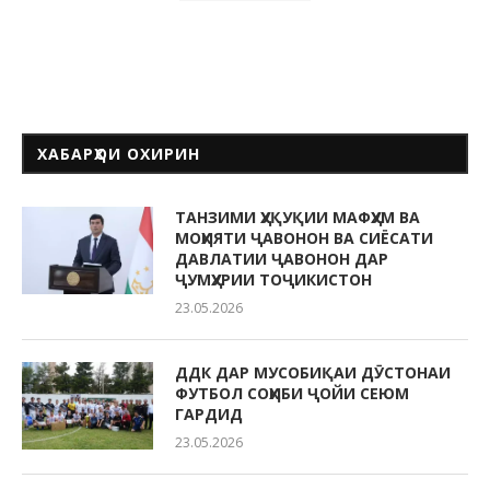
ХАБАРҲОИ ОХИРИН
ТАНЗИМИ ҲУҚУҚИИ МАФҲУМ ВА
МОҲИЯТИ ҶАВОНОН ВА СИЁСАТИ
ДАВЛАТИИ ҶАВОНОН ДАР
ҶУМҲУРИИ ТОҶИКИСТОН
23.05.2026
ДДК ДАР МУСОБИҚАИ ДӮСТОНАИ
ФУТБОЛ СОҲИБИ ҶОЙИ СЕЮМ
ГАРДИД
23.05.2026