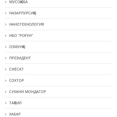
МУСОҲИБА
НАЗАРПУРСИҲО
НАНОТЕХНОЛОГИЯ
НБО "РОҒУН"
ОЗМУНҲО
ПРЕЗИДЕНТ
СИЁСАТ
СОХТОР
СУХАНИ МОНДАГОР
ТАҲЛИЛ
ХАБАР