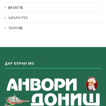
ҲИКМАТҲО
ШЕЪРИ РӮЗ
ЭЪЛОНҲО
ДАР БОРАИ МО