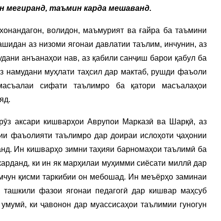
н мегиранд, таъмин карда мешаванд.
хонандагон, волидон, маъмурият ва ғайра ба таъмини
ашидан аз низоми ягонаи давлатии таълим, инчунин, аз
удани анъанаҳои нав, аз қабили санҷиш барои қабул ба
з намудани муҳлати таҳсил дар мактаб, рушди фаъоли
 масъалаи сифати таълимро ба қатори масъалаҳои
яд.
рӯз аксари кишварҳои Аврупои Марказӣ ва Шарқӣ, аз
бии фаъолияти таълимро дар доираи ислоҳоти ҷаҳонии
анд. Ин кишварҳо зимни таҳияи барномаҳои таълимӣ ба
карданд, ки ин як марҳилаи муҳимми сиёсати миллӣ дар
мчун қисми таркибии он мебошад. Ин меъёрҳо заминаи
, ташкили фазои ягонаи педагогӣ дар кишвар маҳсуб
 умумӣ, ки ҷавонон дар муассисаҳои таълимии гуногун