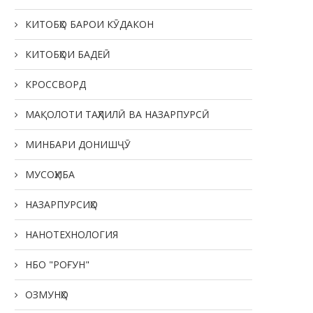
КИТОБҲО БАРОИ КӮДАКОН
КИТОБҲОИ БАДЕӢ
КРОССВОРД
МАҚОЛОТИ ТАҲЛИЛӢ ВА НАЗАРПУРСӢ
МИНБАРИ ДОНИШҶӮ
МУСОҲИБА
НАЗАРПУРСИҲО
НАНОТЕХНОЛОГИЯ
НБО "РОҒУН"
ОЗМУНҲО