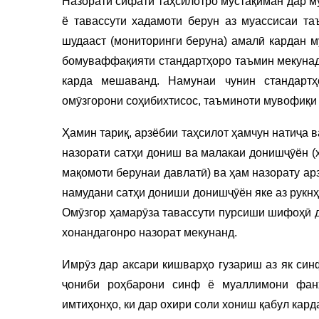
Назорати сифати таҳсилотро мустақиман дар м
ё тавассути хадамоти берун аз муассисаи та
шудааст (мониторинги беруна) амалӣ кардан м
бомуваффақияти стандартҳоро таъмин мекунад
карда мешаванд. Намунаи чунин стандартҳ
омӯзгорони соҳибихтисос, таъминоти мувофиқи
Ҳамин тариқ, арзёбии таҳсилот ҳамчун натиҷа 
назорати сатҳи дониш ва малакаи донишҷӯён (
мақомоти берунаи давлатӣ) ва ҳам назорату а
намудани сатҳи дониши донишҷӯён яке аз рукн
Омӯзгор ҳамарӯза тавассути пурсиши шифоҳӣ д
хонандагонро назорат мекунанд.
Имрӯз дар аксари кишварҳо гузариш аз як син
ҷониби роҳбарони синф ё муаллимони фан
имтиҳонҳо, ки дар охири соли хониш қабул кар