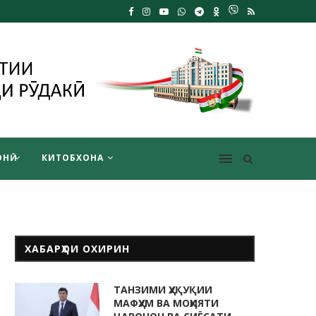
НӢ
КИТОБХОНА
ХАБАРҲОИ ОХИРИН
ТАНЗИМИ ҲУҚУҚИИ
МАФҲУМ ВА МОҲИЯТИ