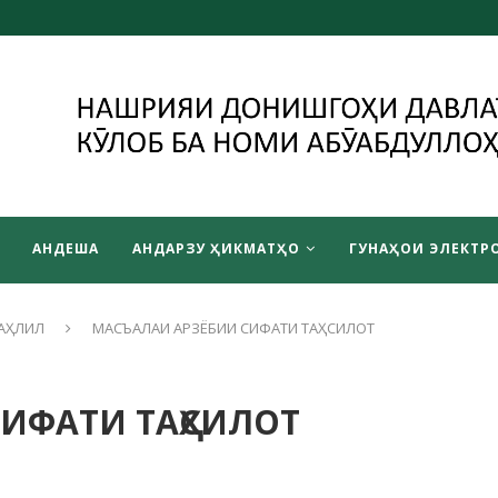
АНДЕША
АНДАРЗУ ҲИКМАТҲО
ГУНАҲОИ ЭЛЕКТРО
АҲЛИЛ
МАСЪАЛАИ АРЗЁБИИ СИФАТИ ТАҲСИЛОТ
ИФАТИ ТАҲСИЛОТ