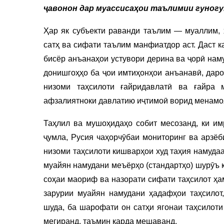
ҷавонон дар муассисаҳои таълимии гуногу
Ҳар як субъекти раванди таълим — муаллим, 
сатҳ ва сифати таълим манфиатдор аст. Даст к
бисёр анъанаҳои устувори дерина ва ҷорӣ нам
донишгоҳҳо ба ҷои имтиҳонҳои анъанавӣ, даро
низоми таҳсилоти ғайридавлатӣ ва ғайра
афзалиятноки давлатию иҷтимоӣ ворид менамо
Таҳлил ва мушоҳидаҳо собит месозанд, ки им
ҷумла, Русия чаҳорчӯбаи мониторинг ва арзё
низоми таҳсилоти кишварҳои худ таҳия намуда
муайян намудани меъёрҳо (стандартҳо) шурӯъ 
соҳаи маориф ва назорати сифати таҳсилот ҳа
зарурии муайян намудани ҳадафҳои таҳсилот
шуда, ба шарофати он сатҳи ягонаи таҳсилоти
мегиранд, таъмин карда мешаванд.