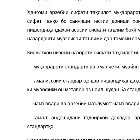
Ҳангоми арзёбии сифати таҳсилот муқаррарот
сифат танҳо бо санҷиши тестии дониши хон
нишондиҳандаҳои асосии сифати таълим боқӣ м
назардошти муассисаи таълимӣ дар тамоми са
Қисматҳои низоми назорати сифати таҳсилот и
— муқаррароти стандартӣ ва амалиётӣ: муайян 
— амалисозии стандартҳо дар нишондиҳандаҳо 
ки мувофиқи он метавон аз ноил шудан ба станд
— ҷамъоварӣ ва арзёбии маълумот: ҷамъоварии
— амал: андешидани тадбирҳои дахлдор, ар
стандартҳо.