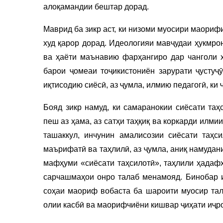
алоқамандии бештар дорад.
Маврид ба зикр аст, ки низоми муосири маори
худ қарор дорад. Идеологияи мавҷудаи ҳукмро
ва ҳаёти маънавию фарҳангиро дар чанголи х
барои ҷомеаи тоҷикистониён зарурати ҷустуҷ
иқтисодию сиёсӣ, аз ҷумла, илмию педагогӣ, ки
Бояд зикр намуд, ки самаранокии сиёсати таҳ
пеш аз ҳама, аз сатҳи таҳқиқ ва коркарди илми
ташаккул, инчунин амалисозии сиёсати таҳс
маърифатӣ ва таҳлилӣ, аз ҷумла, аниқ намуда
мафҳуми «сиёсати таҳсилотӣ», таҳлили ҳадафҳо
сарчашмаҳои онро талаб менамояд. Бинобар и
соҳаи маориф вобаста ба шароити муосир тал
олии касбӣ ва маорифчиёни кишвар ҷиҳати иҷро