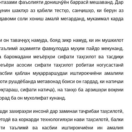
унтазами фаъолияти донишҷӯён баррасӣ мешаванд. Дар
чунин шаклҳо аз қабили тестҳо, санҷишҳо, ки берун аз
 давоми соли хониш амалӣ мегарданд, мукаммал карда
 он таваҷҷуҳ намуда, бояд зикр намуд, ки ин мушкилот
 таълимӣ аҳамияти фавқулодда муҳим пайдо мекунанд.
а баромадани меъёрҳои сифати таҳсилот ва тасдиқи
еъёри асосии сифати таҳсилот робитаи ногусастанӣ
касбии қаблан муқарраршудаи иштирокчиёни амалияи
оти рушдёбанда метавонад боиси он гардад, ки натиҷаи
иқтараш, сифати натиҷа), на танҳо ба арзишҳои воқеии
орад ба он мухолифат кунанд.
шди захираҳои инсонӣ дар заминаи таҷрибаи таҳсилотӣ,
тодӣ ва коркарди технологияҳои нави таҳсилотӣ, балки
роти таълимӣ ва касбии иштирокчиёни ин амалия