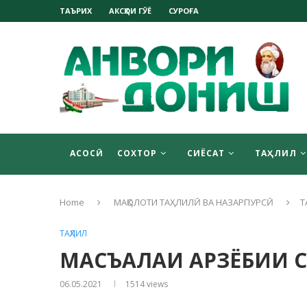
ТАЪРИХ
АКСҲОИ ГӮЁ
СУРОҒА
АСОСӢ
СОХТОР
СИЁСАТ
ТАҲЛИЛ
Home
МАҚОЛОТИ ТАҲЛИЛӢ ВА НАЗАРПУРСӢ
Т
ТАҲЛИЛ
МАСЪАЛАИ АРЗЁБИИ С
06.05.2021
1514
views