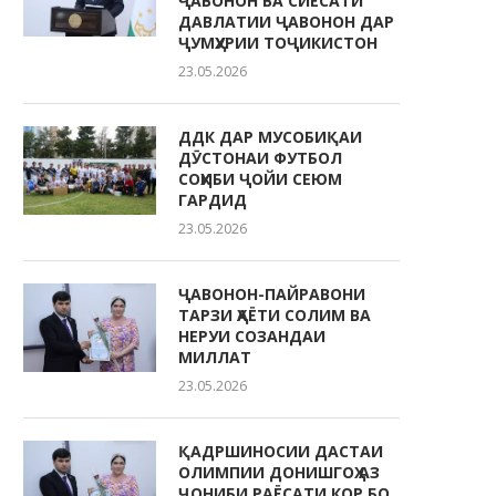
ҶАВОНОН ВА СИЁСАТИ
ДАВЛАТИИ ҶАВОНОН ДАР
ҶУМҲУРИИ ТОҶИКИСТОН
23.05.2026
ДДК ДАР МУСОБИҚАИ
ДӮСТОНАИ ФУТБОЛ
СОҲИБИ ҶОЙИ СЕЮМ
ГАРДИД
23.05.2026
ҶАВОНОН-ПАЙРАВОНИ
ТАРЗИ ҲАЁТИ СОЛИМ ВА
НЕРУИ СОЗАНДАИ
МИЛЛАТ
23.05.2026
ҚАДРШИНОСИИ ДАСТАИ
ОЛИМПИИ ДОНИШГОҲ АЗ
ҶОНИБИ РАЁСАТИ КОР БО