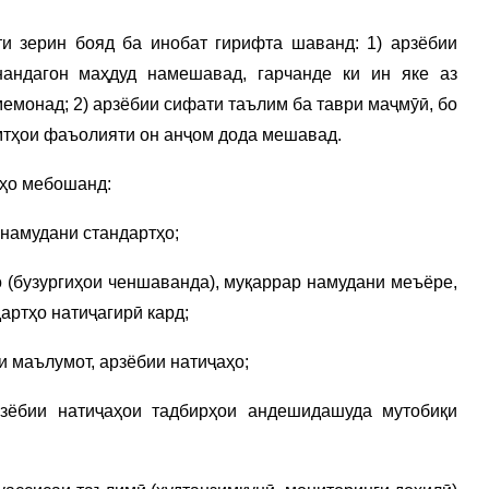
и зерин бояд ба инобат гирифта шаванд: 1) арзёбии
андагон маҳдуд намешавад, гарчанде ки ин яке аз
емонад; 2) арзёбии сифати таълим ба таври маҷмӯӣ, бо
мтҳои фаъолияти он анҷом дода мешавад.
нҳо мебошанд:
намудани стандартҳо;
(бузургиҳои ченшаванда), муқаррар намудани меъёре,
артҳо натиҷагирӣ кард;
 маълумот, арзёбии натиҷаҳо;
зёбии натиҷаҳои тадбирҳои андешидашуда мутобиқи