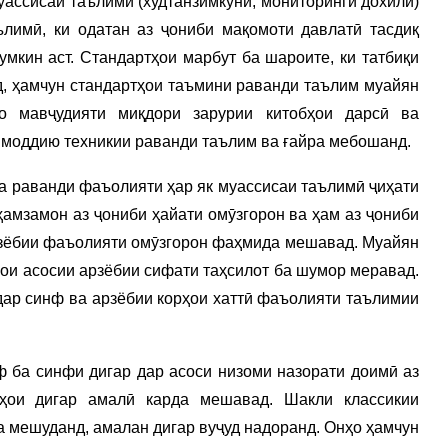
уассисаи таълимӣ (худтанзимкунӣ, мониторинги дохилӣ)
ълимӣ, ки одатан аз ҷониби мақомоти давлатӣ тасдиқ
умкин аст. Стандартҳои марбут ба шароите, ки татбиқи
, ҳамчун стандартҳои таъмини раванди таълим муайян
о мавҷудияти миқдори зарурии китобҳои дарсӣ ва
 моддию техникии раванди таълим ва ғайра мебошанд.
ва раванди фаъолияти ҳар як муассисаи таълимӣ ҷиҳати
ҳамзамон аз ҷониби ҳайати омӯзгорон ва ҳам аз ҷониби
рзёбии фаъолияти омӯзгорон фаҳмида мешавад. Муайян
ҳои асосии арзёбии сифати таҳсилот ба шумор меравад.
ар синф ва арзёбии корҳои хаттӣ фаъолияти таълимии
ф ба синфи дигар дар асоси низоми назорати доимӣ аз
ҳои дигар амалӣ карда мешавад. Шакли классикии
да мешуданд, амалан дигар вуҷуд надоранд. Онҳо ҳамчун