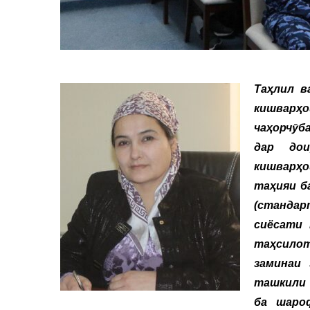
Таҳлил в
кишварҳо
чаҳорчӯб
дар дои
кишварҳ
таҳияи б
(стандар
сиёсати
таҳсилот
заминаи 
ташкили 
ба шаро