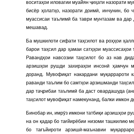
воситаҳои иловагии муайян ҷиҳати назорати м
бисёр ҳолатҳо, назорати доимӣ, инчунин, бо 
муассисаи таълимӣ ба таври мунтазам ва дар
мешавад.
Ба мушкилоти сифати таҳсилот ва роҳҳои ҳалли
барои таҳсил дар ҳамаи сатҳҳои муассисаҳои
Равандҳои навсозии таҳсилот бо аз нав дид
арзишҳои рушди захираҳои инсонӣ ҳамчун м
доранд. Мувофиқат накардани муқаррароти 
раванди таълим бо самтҳои арзишманди таҳсил
дар таҷрибаи таълимӣ ба даст овардашуда (ан
таҳсилот мувофиқат намекунанд, балки имкон д
Бинобар ин, имрӯз имкони татбиқи арзишҳои ру
на он қадар бо тағйирёбии низоми ташкилию ме
бо тағъйироти арзишӣ-маънавии муқарра