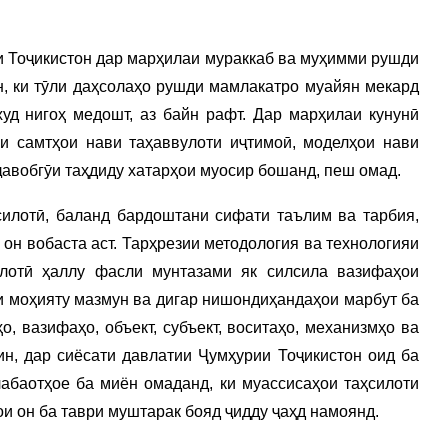
фи Тоҷикистон дар марҳилаи мураккаб ва муҳимми рушди
н, ки тӯли даҳсолаҳо рушди мамлакатро муайян мекард
уд нигоҳ медошт, аз байн рафт. Дар марҳилаи кунунӣ
ӯи самтҳои нави таҳаввулоти иҷтимоӣ, моделҳои нави
 ҷавобгӯи таҳдиду хатарҳои муосир бошанд, пеш омад.
силотӣ, баланд бардоштани сифати таълим ва тарбия,
и он вобаста аст. Тарҳрезии методология ва технологияи
илотӣ ҳаллу фасли мунтазами як силсила вазифаҳои
ни моҳияту мазмун ва дигар нишондиҳандаҳои марбут ба
, вазифаҳо, объект, субъект, воситаҳо, механизмҳо ва
н, дар сиёсати давлатии Ҷумҳурии Тоҷикистон оид ба
абаотҳое ба миён омаданд, ки муассисаҳои таҳсилоти
и он ба таври муштарак бояд ҷидду ҷаҳд намоянд.