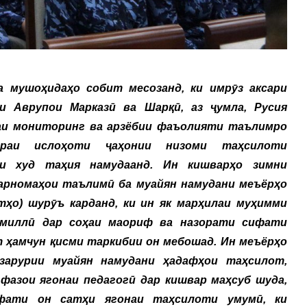
а мушоҳидаҳо собит месозанд, ки имрӯз аксари
и Аврупои Марказӣ ва Шарқӣ, аз ҷумла, Русия
аи мониторинг ва арзёбии фаъолияти таълимро
раи ислоҳоти ҷаҳонии низоми таҳсилоти
ои худ таҳия намудаанд. Ин кишварҳо зимни
арномаҳои таълимӣ ба муайян намудани меъёрҳо
тҳо) шурӯъ карданд, ки ин як марҳилаи муҳимми
 миллӣ дар соҳаи маориф ва назорати сифати
 ҳамчун қисми таркибии он мебошад. Ин меъёрҳо
зарурии муайян намудани ҳадафҳои таҳсилот,
фазои ягонаи педагогӣ дар кишвар маҳсуб шуда,
фати он сатҳи ягонаи таҳсилоти умумӣ, ки