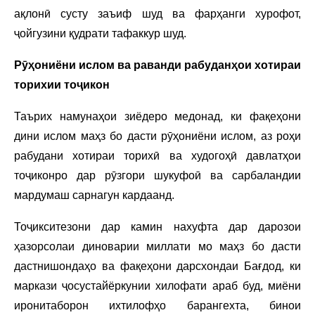
ақлонӣ сусту заъиф шуд ва фарҳанги хурофот,
ҷойгузини қудрати тафаккур шуд.
Рӯҳониёни ислом ва раванди рабуданҳои хотираи
торихии тоҷикон
Таърих намунаҳои зиёдеро медонад, ки фақеҳони
дини ислом маҳз бо дасти рӯҳониёни ислом, аз роҳи
рабудани хотираи торихӣ ва худогоҳӣ давлатҳои
тоҷиконро дар рӯзгори шукуфоӣ ва сарбаландии
мардумаш сарнагун кардаанд.
Тоҷикситезони дар камин нахуфта дар дарозои
ҳазорсолаи диноварии миллати мо маҳз бо дасти
дастнишондаҳо ва фақеҳони дарсхондаи Бағдод, ки
маркази ҷосустайёркунии хилофати араб буд, миёни
иронитаборон ихтилофҳо барангехта, бинои