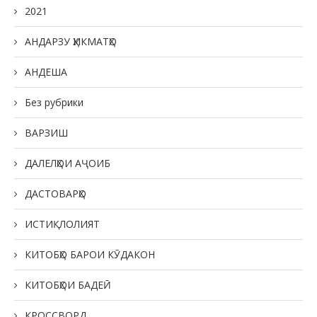
2021
АНДАРЗУ ҲИКМАТҲО
АНДЕША
Без рубрики
ВАРЗИШ
ДАЛЕЛҲОИ АҶОИБ
ДАСТОВАРҲО
ИСТИҚЛОЛИЯТ
КИТОБҲО БАРОИ КӮДАКОН
КИТОБҲОИ БАДЕӢ
КРОССВОРД