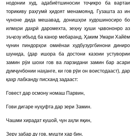
нодонии худ, адабиётшиносии тоҷикро ба вартаи
торикиву раҳгумӣ ҳидоят менамоянд. Гузашта аз ин
чуноне дида мешавад, донишҳои худошиносиро бо
илмҳои даҳрӣ даромехта, зеҳну ҳуши ҷавононро аз
эъҷозу ибъод ба канор мебаранд. Ҳаким Умари Хайём
чунин пиндорҳои омиёнаи худбузургбинони диниро
шунида, (дар ишора ба достони казоии устувории
замин рӯи шохи гов ва ларзидани замин бар асари
думҷунбонии наҳанге, ки гов рӯи он воистодааст), дар
қаҳр лабханду писханд задааст:
Говест дар осмону номаш Парвин,
Гови дигаре нуҳуфта дар зери Замин.
Чашми хирадат кушой, чун аҳли яқин,
Зеру забар ду гов, мушти хар бин.