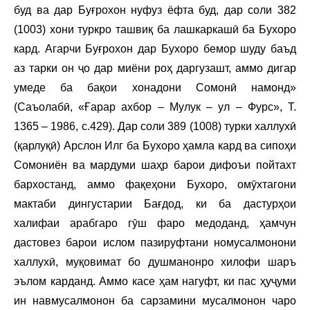
буд ва дар Буғрохон нуфуз ёфта буд, дар соли 382
(1003) хони туркро ташвиқ ба лашкаркашӣ ба Бухоро
кард. Агарчи Буғрохон дар Бухоро бемор шуду баъд
аз тарки он ҷо дар миёни роҳ даргузашт, аммо дигар
умеде ба бақои хонадони Сомонӣ намонд»
(Саъолабӣ, «Ғарар ахбор – Мулук – ул – Фурс», Т.
1365 – 1986, с.429). Дар соли 389 (1008) турки халлухӣ
(қарлуқӣ) Арслон Илг ба Бухоро ҳамла кард ва сипоҳи
Сомониён ва мардуми шаҳр барои дифоъи пойтахт
бархостанд, аммо фақеҳони Бухоро, омӯхтагони
мактаби дингустарии Бағдод, ки ба дастурҳои
халифаи арабгаро гӯш фаро медоданд, ҳамчун
дастовез барои ислом пазируфтани номусалмонони
халлухӣ, муқовимат бо душманонро хилофи шаръ
эълом карданд. Аммо касе ҳам нагуфт, ки пас ҳуҷуми
ин навмусалмонон ба сарзамини мусалмонон чаро