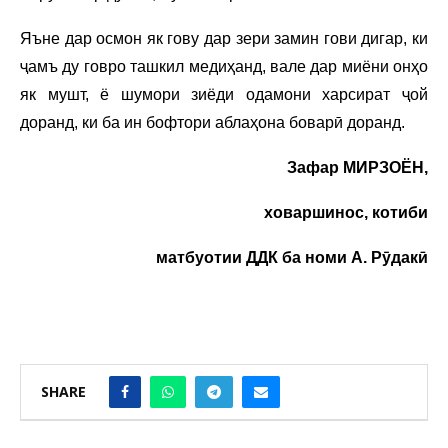
Яъне дар осмон як гову дар зери замин гови дигар, ки
ҷамъ ду говро ташкил медиҳанд, вале дар миёни онҳо
як мушт, ё шумори зиёди одамони харсират ҷой
доранд, ки ба ин бофтори аблаҳона боварӣ доранд.
Зафар МИРЗОЁН,
ховаршинос, котиби
матбуотии
ДДК ба номи А. Рӯдакӣ
SHARE