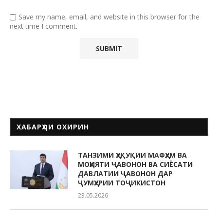
Save my name, email, and website in this browser for the
next time I comment.
ХАБАРҲОИ ОХИРИН
ТАНЗИМИ ҲУҚУҚИИ МАФҲУМ ВА
МОҲИЯТИ ҶАВОНОН ВА СИЁСАТИ
ДАВЛАТИИ ҶАВОНОН ДАР
ҶУМҲУРИИ ТОҶИКИСТОН
23.05.2026