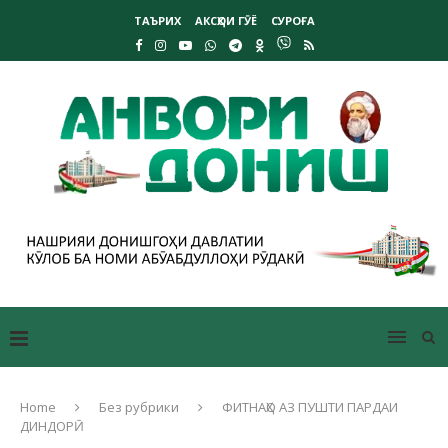
ТАЪРИХ
АКСҲОИ ГӮЁ
СУРОҒА
Home
Без рубрики
ФИТНАҲО АЗ ПУШТИ ПАРДАИ
ДИНДОРӢ