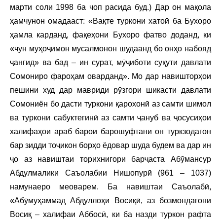
марти соли 1998 ба чоп расида буд.) Дар он мақола
ҳамчунон омадааст: «Вақте туркони хатоӣ ба Бухоро
ҳамла карданд, фақеҳони Бухоро фатво доданд, ки
«чун муҳоҷимон мусалмонон шудаанд бо онҳо набояд
ҷангид» ва бад – ин сурат, мӯҷиботи суқути давлати
Сомониро фароҳам оварданд». Мо дар навишторҳои
пешини худ дар мавриди рӯзгори шикасти давлати
Сомониён бо дасти туркони қарохонӣ аз самти шимол
ва туркони сабуктегинӣ аз самти ҷануб ва ҷосусиҳои
халифаҳои араб барои барошуфтани он туркзодагон
бар зидди тоҷикон борҳо ёдовар шуда будем ва дар ин
ҷо аз навиштаи торихнигори барҷаста Абӯмансур
Абдулмалики Саъолабии Нишопурӣ (961 – 1037)
намунаеро меоварем. Ба навиштаи Саъолабӣ,
«Абӯмуҳаммад Абдуллоҳи Восиқӣ, аз бозмондагони
Восиқ – халифаи Аббосӣ, ки ба назди туркон рафта