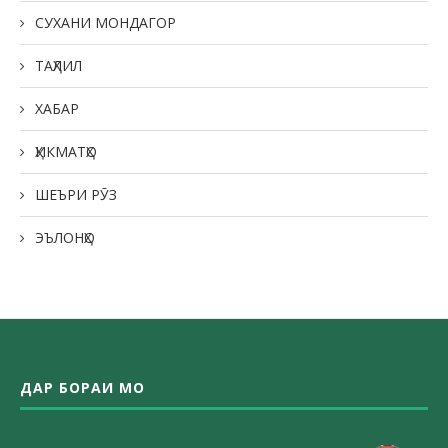
СУХАНИ МОНДАГОР
ТАҲЛИЛ
ХАБАР
ҲИКМАТҲО
ШЕЪРИ РӮЗ
ЭЪЛОНҲО
ДАР БОРАИ МО