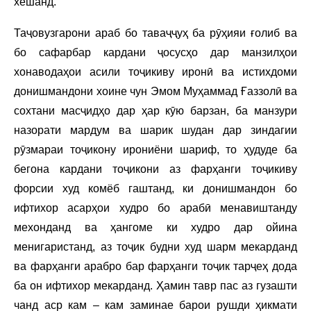
хешанд.
Таҷовузгарони араб бо таваҷҷуҳ ба рӯҳияи ғолиб ва
бо сафарбар кардани ҷосусҳо дар манзилҳои
хонаводаҳои асили тоҷикиву иронӣ ва истихдоми
донишмандони хоине чун Эмом Муҳаммад Ғаззолӣ ва
сохтани масҷидҳо дар ҳар кӯю барзан, ба манзури
назорати мардум ва шарик шудан дар зиндагии
рӯзмараи тоҷикону ирониёни шариф, то ҳудуде ба
бегона кардани тоҷикони аз фарҳанги тоҷикиву
форсии худ комёб гаштанд, ки донишмандон бо
ифтихор асарҳои худро бо арабӣ менавиштанду
мехонданд ва ҳангоме ки худро дар ойина
менигаристанд, аз тоҷик будни худ шарм мекарданд
ва фарҳанги арабро бар фарҳанги тоҷик тарҷеҳ дода
ба он ифтихор мекарданд. Ҳамин тавр пас аз гузашти
чанд аср кам – кам заминае барои рушди ҳикмати