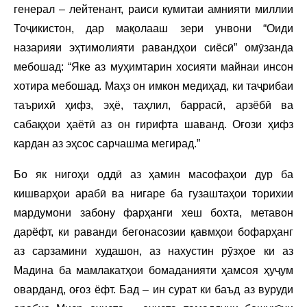
генерал – лейтенант, раиси кумитаи амнияти миллии
Тоҷикистон, дар мақолааш зери унвони “Оиди
назарияи эҳтимолияти равандҳои сиёсӣ” омӯзанда
мебошад: “Яке аз муҳимтарин хосияти майнаи инсон
хотира мебошад. Маҳз он имкон медиҳад, ки таҷрибаи
таърихӣ ҳифз, эҳё, таҳлил, баррасӣ, арзёбӣ ва
сабақҳои ҳаётӣ аз он гирифта шаванд. Оғози ҳифз
кардан аз эҳсос сарчашма мегирад.”
Бо як нигоҳи оддӣ аз ҳамин масофаҳои дур ба
кишварҳои арабӣ ва нигаре ба гузаштаҳои торихии
мардумони забону фарҳанги хеш бохта, метавон
дарёфт, ки раванди бегонасозии қавмҳои бофарҳанг
аз сарзамини худашон, аз нахустин рӯзҳое ки аз
Мадина ба мамлакатҳои бомаданияти ҳамсоя ҳуҷум
оварданд, оғоз ёфт. Бад – ин сурат ки баъд аз вуруди