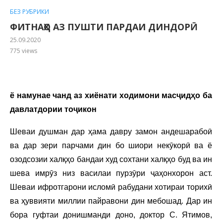
БЕЗ РУБРИКИ
ФИТНАҲО АЗ ПУШТИ ПАРДАИ ДИНДОРӢ
25.09.2020
775
views
ё намунае чанд аз хиёнати ходимони масҷидҳо ба
давлатдории тоҷикон
Шеваи душман дар ҳама давру замон андешарабоӣ
ва дар зери парчами дин бо шиори некӯкорӣ ва ё
озодсозии халқҳо бандаи худ сохтани халқҳо буд ва ин
шева имрӯз низ василаи пурзӯри ҷаҳонхорон аст.
Шеваи ифротгарони исломӣ рабудани хотираи торихӣ
ва ҳуввияти миллии пайравони дин мебошад. Дар ин
бора гуфтаи донишманди доно, доктор С. Ятимов,