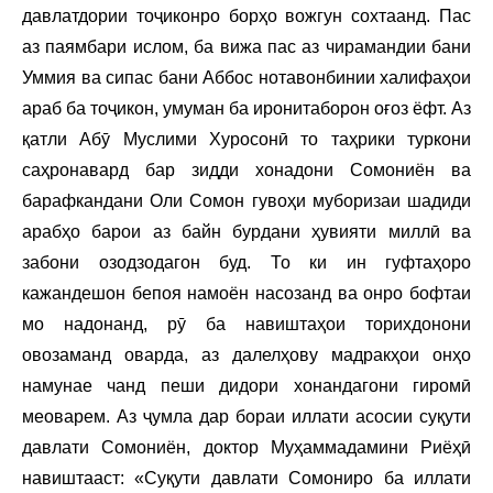
давлатдории тоҷиконро борҳо вожгун сохтаанд. Пас
аз паямбари ислом, ба вижа пас аз чирамандии бани
Уммия ва сипас бани Аббос нотавонбинии халифаҳои
араб ба тоҷикон, умуман ба иронитаборон оғоз ёфт. Аз
қатли Абӯ Муслими Хуросонӣ то таҳрики туркони
саҳронавард бар зидди хонадони Сомониён ва
барафкандани Оли Сомон гувоҳи муборизаи шадиди
арабҳо барои аз байн бурдани ҳувияти миллӣ ва
забони озодзодагон буд. То ки ин гуфтаҳоро
кажандешон бепоя намоён насозанд ва онро бофтаи
мо надонанд, рӯ ба навиштаҳои торихдонони
овозаманд оварда, аз далелҳову мадракҳои онҳо
намунае чанд пеши дидори хонандагони гиромӣ
меоварем. Аз ҷумла дар бораи иллати асосии суқути
давлати Сомониён, доктор Муҳаммадамини Риёҳӣ
навиштааст: «Суқути давлати Сомониро ба иллати