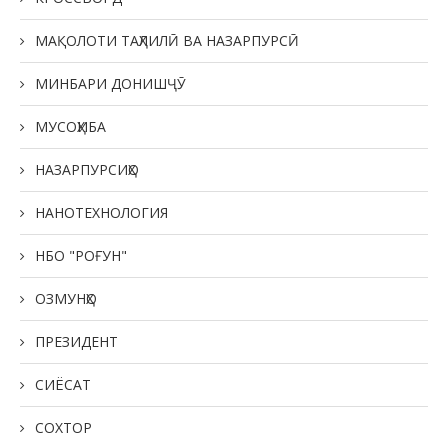
МАҚОЛОТИ ТАҲЛИЛӢ ВА НАЗАРПУРСӢ
МИНБАРИ ДОНИШҶӮ
МУСОҲИБА
НАЗАРПУРСИҲО
НАНОТЕХНОЛОГИЯ
НБО "РОҒУН"
ОЗМУНҲО
ПРЕЗИДЕНТ
СИЁСАТ
СОХТОР