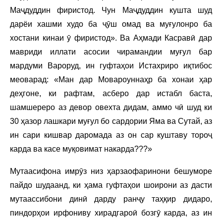
Маҷдуддин фиристод. Чун Маҷдуддин кушта шуд
дарёи хашми худо ба ҷӯш омад ва муғулонро ба
хостани кинаи ӯ фиристод». Ва Аҳмади Касравӣ дар
мавриди иллати асосии чирамандии муғул бар
мардуми Вароруд, ин гуфтаҳои Истахриро иқтибос
меоварад: «Ман дар Мовароуннаҳр ба хонаи ҳар
деҳгоне, ки рафтам, асберо дар истабл баста,
шамшереро аз девор овехта дидам, аммо чӣ шуд ки
30 ҳазор лашкари муғул бо сардории Яма ва Сутай, аз
ин сари кишвар даромада аз он сар куштаву тороҷ
карда ва касе муқовимат накарда???»
Мутаасифона имрӯз низ ҳарзаофаринони бешуморе
пайдо шудаанд, ки ҳама гуфтаҳои шоирони аз дасти
мутаассибони динӣ дарду ранҷу таҳқир дидаро,
пиндорҳои ирфониву хирадгароӣ бозгӯ карда, аз ин