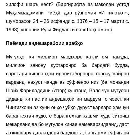
хилофи шаръ нест? (Баргирифта аз мақолаи устод
Муҳаммадамини Риёҳӣ, дар рӯзномаи «Иттилоъот»,
шумораҳои 24 – 26 исфанди с. 1376 – 15 – 17 марти с.
1998), унвонии Рӯзи Фирдавсӣ ва «Шоҳнома».)
Паёмади андешарабоии арабҳо
Муғулҳо, ки миллион мардҳоро қатли ом намуда,
миллион занону духтаронро ба бардагӣ бурда,
саросари кишварҳои иронитаборонро тороҷу вайрон
карданд, нахуст чанде аз сӯфиёнро низ (ба монанди
Шайх Фаридаддини Аттор) куштанд. Вале чун муғулон
диданд, ки пастии андешаҳои ин мардум то ҷоест, ки
Чингизхони аз хуни онҳо ҷӯйҳо дуруст кардаро ҳамчун
барангехтаи худо, ё барангехтаи хашми худо ситоиш
мекарданд ва бо муғулон кинае намеварзидаанд, даст
аз кишвару давлатдорӣ бардошта, саргарми сӯфигарӣ