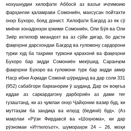
нохушнудии хилофати Аббосӣ аз вазъи иҷтимоию
фарҳангии қаламрави Сомониён, махсусан пойтахти
онҳо Бухоро, бояд донист. Хилофати Бағдод аз як сӯ
миёни хонадонҳои ҳокими Сомониён, Оли Бӯя ва Оли
Зиёр ихтилоф меандохт ва аз сӯйи дигар, бо дасти
фақеҳони дарсхондаи Бағдод ва ғуломону сардорони
турки худ ба таҳрики туркони қарахонӣ ва фақеҳони
Бухоро бар зидди Сомониён мекӯшид. Саранҷом
фақеҳони Бухоро ва ғуломони турк бар зидди амир
Наср ибни Аҳмади Сомонӣ шӯриданд ва дар соли 331
(952) сабабгори барканории ӯ шуданд. Дар он воқеъа
иддае аз саркардагону дарбориён аз дами теғ
гузаштанд, ки аз ҷумлаи онҳо Ҷайҳонии вазир буд, ки
муттаҳам ба зандиқа ва илҳод (бединӣ) буд». (Аз
мақолаи «Рӯзи Фирдавсӣ ва «Шоҳнома», ки дар
рӯзномаи «Иттилоъот», шумораҳои 24 – 26, моҳи