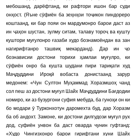
мебошанд, дарёфтанд, ки рафтори ишон бар суди
онҳост. (Яъне сӯфиён ба зеҳнҳои тоҷикон пиндореро
коштаанд, ки бар пояи он мардумонро барои даст аз
ин ҷаҳон шустан, зулму ситам, талаву тороҷ ва кушту
куштори муғулонро ғазаби худо бознамоёндан ва зан
нагирифтанро ташвиқ мекарданд). Дар ин ҷо
бознависии достони торихи ҳамлаи муғулро, ки
сӯфиён онро ба кушта шудани пири тариқати худ
Маҷдуддини Ироқӣ вобаста донистаанд зарур
медонем: «Чун Султон Муҳаммад Хоразмшоҳ чанд
сол пеш аз достони муғул Шайх Маҷдуддини Бағдодии
номиро, ки аз бузургони суфия мебуда, ба гуноҳи он ки
бо модари ӯ Турконхотун даромехта буд, дар Хоразм
ба об андохт. Замоне, ки достони дилгудози муғул рух
дод, суфиён унвон ба даст оварда чунин гуфтанд:
«Худо Чингизхонро барои гирифтани хуни Шайх