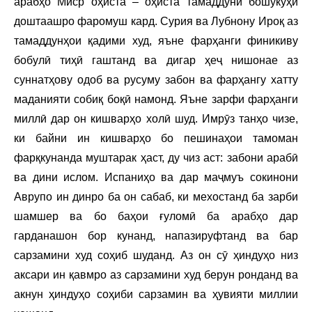
арабҳо Миср оҳиста – оҳиста тамаддуни бошукӯҳи
доштаашро фаромуш кард. Сурия ва Лубнону Ироқ аз
тамаддунҳои қадими худ, яъне фарҳанги финикиву
бобулӣ тиҳӣ гаштанд ва дигар ҳеҷ нишонае аз
суннатҳову одоб ва русуму забон ва фарҳангу хатту
маданияти собиқ боқӣ намонд. Яъне зарфи фарҳанги
миллӣ дар он кишварҳо холӣ шуд. Имрӯз танҳо чизе,
ки байни ин кишварҳо бо пешинаҳои тамоман
фарқкунанда муштарак ҳаст, ду чиз аст: забони арабӣ
ва дини ислом. Испаниҳо ва дар маҷмуъ сокинони
Аврупо ин динро ба он сабаб, ки мехостанд ба зарби
шамшер ва бо баҳои ғуломӣ ба арабҳо дар
гарданашон бор кунанд, напазируфтанд ва бар
сарзамини худ соҳиб шуданд. Аз он сӯ ҳиндуҳо низ
аксари ин қавмро аз сарзамини худ берун ронданд ва
акнун ҳиндуҳо соҳиби сарзамин ва ҳувияти миллии