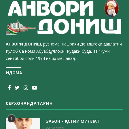
АНВОРИ ДОН
ИШ,
рӯзнома, нашрияи Донишгоҳи давлатии
Кӯлоб ба номи Абӯабдуллоҳи Рӯдакӣ буда, аз 1-уми
сентябри соли 1994 нашр мешавад.
_________
ИДОМА
СЕРХОНАНДАТАРИН
1
ЗАБОН – ҲАСТИИ МИЛЛАТ
06.10.2022